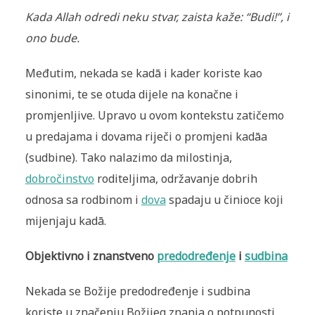
Kada Allah odredi neku stvar, zaista kaže: “Budi!”, i
ono bude.
Međutim, nekada se kadā i kader koriste kao
sinonimi, te se otuda dijele na konačne i
promjenljive. Upravo u ovom kontekstu zatičemo
u predajama i dovama riječi o promjeni kadāa
(sudbine). Tako nalazimo da milostinja,
dobročinstvo
roditeljima, održavanje dobrih
odnosa sa rodbinom i
dova
spadaju u činioce koji
mijenjaju kadā.
Objektivno i znanstveno
predodređenje
i
sudbina
Nekada se Božije predodređenje i sudbina
koriste u značenju Božijeg znanja o potpunosti