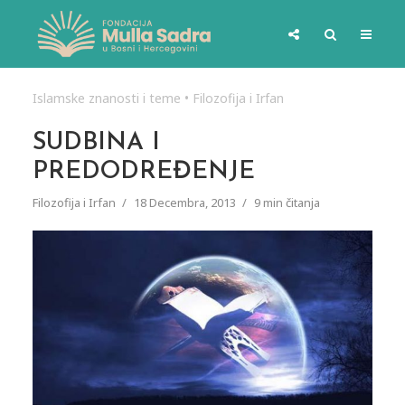
Islamske znanosti i teme
•
Filozofija i Irfan
SUDBINA I
PREDODREĐENJE
Filozofija i Irfan
18 Decembra, 2013
9 min čitanja