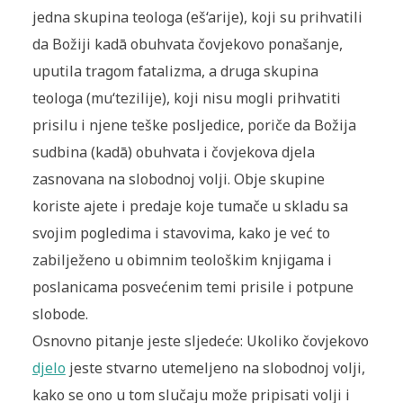
jedna skupina teologa (eš‘arije), koji su prihvatili
da Božiji kadā obuhvata čovjekovo ponašanje,
uputila tragom fatalizma, a druga skupina
teologa (mu‘tezilije), koji nisu mogli prihvatiti
prisilu i njene teške posljedice, poriče da Božija
sudbina (kadā) obuhvata i čovjekova djela
zasnovana na slobodnoj volji. Obje skupine
koriste ajete i predaje koje tumače u skladu sa
svojim pogledima i stavovima, kako je već to
zabilježeno u obimnim teološkim knjigama i
poslanicama posvećenim temi prisile i potpune
slobode.
Osnovno pitanje jeste sljedeće: Ukoliko čovjekovo
djelo
jeste stvarno utemeljeno na slobodnoj volji,
kako se ono u tom slučaju može pripisati volji i