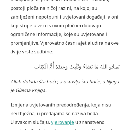
postoji ploča na nižoj razini, na kojoj su
zabilježeni nepotpuni i uvjetovani događaji, a oni
koji stupe u vezu s ovom pločom dobivaju
ograničene informacije, koje su uvjetovane i
promjenljive. Vjerovatno časni ajet aludira na ove
dvije vrste sudbine:
يَمْحُو اللهُ مَا يَشَاءُ وَيُثْبِتُ وَعِندَهُ أُمُّ الْكِتَابِ
Allah dokida šta hoće, a ostavlja šta hoće; u Njega
je Glavna Knjiga.
Izmjena uvjetovanih predodređenja, koja nisu
neizbježna, u predajama se naziva bedā.
U svakom slučaju,
vjerovanje
u znanstveno