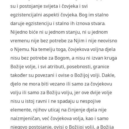
su i postojanje svijeta i čovjeka i svi
egzistencijalni aspekti čovjeka. Bog im stalno
daruje egzistenciju i stalno ih iznova stvara.
Nijedno biće ni u jednom stanju, ni u jednom
vremenu nije bez potrebe za Njim i nije neovisno
o Njemu. Na temelju toga, čovjekova voljna djela
nisu bez potrebe za Bogom, a nisu ni izvan kruga
Božije volje, i svi atributi, posebnosti, granice
također su povezani i ovise o Božijoj volji. Dakle,
djelo ne mora biti vezano ili samo za čovjekovu
volju ili samo za Božiju volju, jer ove dvije volje
nisu u istoj ravni i ne spadaju u nespojive
elemente, njihov uticaj na činjenje djela nije
naizmjeničan, već čovjekova volja, kao i samo
njegovo postojanje, ovisi o Božijoj volji, a Božija