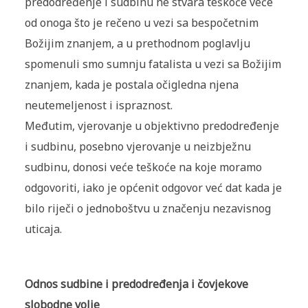
predodređenje i sudbinu ne stvara teškoće veće
od onoga što je rečeno u vezi sa bespočetnim
Božijim znanjem, a u prethodnom poglavlju
spomenuli smo sumnju fatalista u vezi sa Božijim
znanjem, kada je postala očigledna njena
neutemeljenost i ispraznost.
Međutim, vjerovanje u objektivno predodređenje
i sudbinu, posebno vjerovanje u neizbježnu
sudbinu, donosi veće teškoće na koje moramo
odgovoriti, iako je općenit odgovor već dat kada je
bilo riječi o jednoboštvu u značenju nezavisnog
uticaja.
Odnos sudbine i predodređenja i čovjekove
slobodne volje