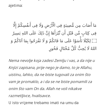
ajetima:
مَا أَصَابَ مِن مُّصِيبَةٍ فِى الْأَرْضِ وَلَا فِى أَنفُسِكُمْ إِلَّا
فِى كِتَابٍ مِّن قَبْلِ أَن نَّبْرَأَهَا إِنَّ ذَلِكَ عَلَى اللهِ يَسِيرٌ
۝ لِكَيْلَا تَأْسَوْا عَلَى مَا فَاتَكُمْ وَ لَا تَفْرَحُوا بِمَا آتَاكُمْ وَ
اللهُ لَا يُحِبُّ كُلَّ مُخْتَالٍ فَخُورٍ
Nema nevolje koja zadesi Zemlju i vas, a da nije u
Knjizi zapisana, prije nego je damo, to je Allahu,
uistinu, lahko, da ne biste tugovali za onim što
vam je promaklo, a i da se ne biste pomamili za
onim što vam On da. Allah ne voli nikakve
razmetljivce, hvalisavce.
U isto vrijeme trebamo imati na umu da