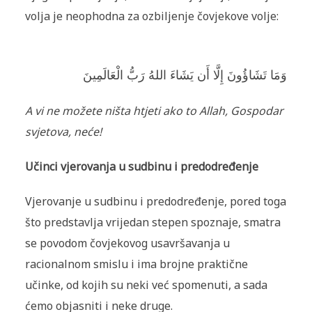
volja je neophodna za ozbiljenje čovjekove volje:
وَمَا تَشَاؤُونَ إِلَّا أَن يَشَاءَ اللهُ رَبُّ الْعَالَمِينَ
A vi ne možete ništa htjeti ako to Allah, Gospodar
svjetova, neće!
Učinci vjerovanja u sudbinu i predodređenje
Vjerovanje u sudbinu i predodređenje, pored toga
što predstavlja vrijedan stepen spoznaje, smatra
se povodom čovjekovog usavršavanja u
racionalnom smislu i ima brojne praktične
učinke, od kojih su neki već spomenuti, a sada
ćemo objasniti i neke druge.