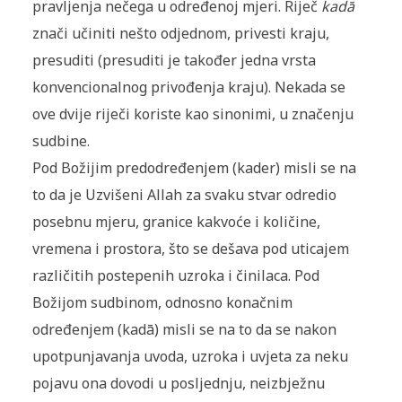
pravljenja nečega u određenoj mjeri. Riječ
kadā
znači učiniti nešto odjednom, privesti kraju,
presuditi (presuditi je također jedna vrsta
konvencionalnog privođenja kraju). Nekada se
ove dvije riječi koriste kao sinonimi, u značenju
sudbine.
Pod Božijim predodređenjem (kader) misli se na
to da je Uzvišeni Allah za svaku stvar odredio
posebnu mjeru, granice kakvoće i količine,
vremena i prostora, što se dešava pod uticajem
različitih postepenih uzroka i činilaca. Pod
Božijom sudbinom, odnosno konačnim
određenjem (kadā) misli se na to da se nakon
upotpunjavanja uvoda, uzroka i uvjeta za neku
pojavu ona dovodi u posljednju, neizbježnu