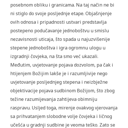
posebnom obliku i granicama. Na taj način ne bi
ni stiglo do svoje posljednje etape. Objašnjenje
ovih odnosa i pripadnosti ustvari predstavlja
postepeno podučavanje jednoboštvu u smislu
nezavisnosti uticaja, što spada u najuzvišenije
stepene jednoboštva i igra ogromnu ulogu u
izgradnji čovjeka, na šta smo već ukazali.
Međutim, uvjetovanje pojava dozvolom, pa čak i
htijenjem Božijim lakše je i razumljivije nego
uvjetovanje posljednjeg stepena i neizbježne
objektivacije pojava sudbinom Božijom, što zbog
težine razumijevanja zahtijeva obimniju
raspravu. Usljed toga, mirenje ovakvog vjerovanja
sa prihvatanjem slobodne volje čovjeka i ličnog
učešća u gradnji sudbine je veoma teško. Zato se