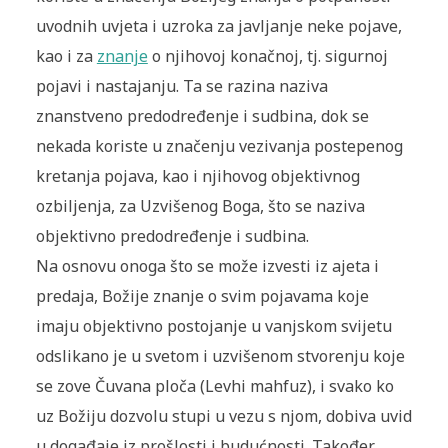
uvodnih uvjeta i uzroka za javljanje neke pojave,
kao i za
znanje
o njihovoj konačnoj, tj. sigurnoj
pojavi i nastajanju. Ta se razina naziva
znanstveno predodređenje i sudbina, dok se
nekada koriste u značenju vezivanja postepenog
kretanja pojava, kao i njihovog objektivnog
ozbiljenja, za Uzvišenog Boga, što se naziva
objektivno predodređenje i sudbina.
Na osnovu onoga što se može izvesti iz ajeta i
predaja, Božije znanje o svim pojavama koje
imaju objektivno postojanje u vanjskom svijetu
odslikano je u svetom i uzvišenom stvorenju koje
se zove Čuvana ploča (Levhi mahfuz), i svako ko
uz Božiju dozvolu stupi u vezu s njom, dobiva uvid
u događaje iz prošlosti i budućnosti. Također,