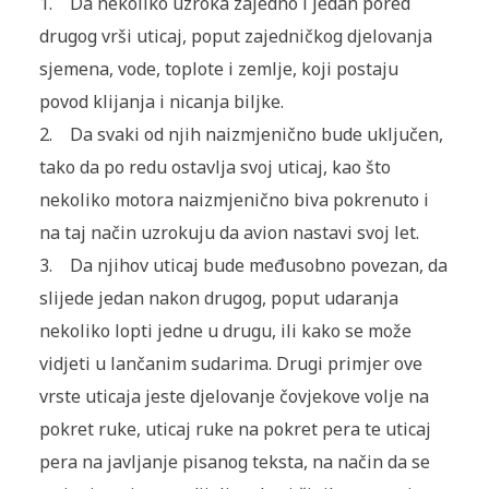
1. Da nekoliko uzroka zajedno i jedan pored
drugog vrši uticaj, poput zajedničkog djelovanja
sjemena, vode, toplote i zemlje, koji postaju
povod klijanja i nicanja biljke.
2. Da svaki od njih naizmjenično bude uključen,
tako da po redu ostavlja svoj uticaj, kao što
nekoliko motora naizmjenično biva pokrenuto i
na taj način uzrokuju da avion nastavi svoj let.
3. Da njihov uticaj bude međusobno povezan, da
slijede jedan nakon drugog, poput udaranja
nekoliko lopti jedne u drugu, ili kako se može
vidjeti u lančanim sudarima. Drugi primjer ove
vrste uticaja jeste djelovanje čovjekove volje na
pokret ruke, uticaj ruke na pokret pera te uticaj
pera na javljanje pisanog teksta, na način da se