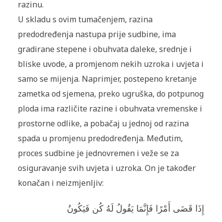
razinu.
U skladu s ovim tumačenjem, razina
predodređenja nastupa prije sudbine, ima
gradirane stepene i obuhvata daleke, srednje i
bliske uvode, a promjenom nekih uzroka i uvjeta i
samo se mijenja. Naprimjer, postepeno kretanje
zametka od sjemena, preko ugruška, do potpunog
ploda ima različite razine i obuhvata vremenske i
prostorne odlike, a pobačaj u jednoj od razina
spada u promjenu predodređenja. Međutim,
proces sudbine je jednovremen i veže se za
osiguravanje svih uvjeta i uzroka. On je također
konačan i neizmjenljiv:
إِذَا قَضَى أَمْرًا فَإِنَّمَا يَقُولُ لَهُ كُن فَيَكُونُ