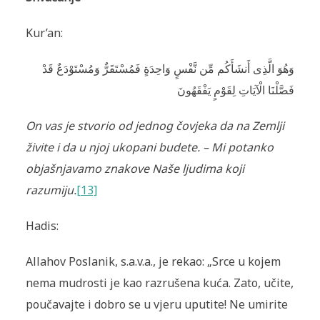
Kur’an:
وَهُوَ الَّذِى أَنشَأَكُم مِّن نَّفْسٍ وَاحِدَةٍ فَمُسْتَقَرٌّ‌ وَمُسْتَوْدَعٌ قَدْ
فَصَّلْنَا الْآيَاتِ لِقَوْمٍ يَفْقَهُونَ
On vas je stvorio od jednog čovjeka da na Zemlji
živite i da u njoj ukopani budete. – Mi potanko
objašnjavamo znakove Naše ljudima koji
razumiju.
[13]
Hadis:
Allahov Poslanik, s.a.v.a., je rekao: „Srce u kojem
nema mudrosti je kao razrušena kuća. Zato, učite,
poučavajte i dobro se u vjeru uputite! Ne umirite