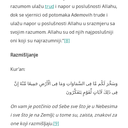
razumom ulažu
trud
i napor u poslušnosti Allahu,
dok se vjernici od potomaka Ademovih trude i
ulažu napor u poslušnosti Allahu u srazmjeru sa
svojim razumom. Allahu su od njih najposlušniji
oni koji su najrazumniji.“
[8]
Razmišljanje
Kur’an:
وَسَخَّرَ‌ لَكُم مَّا فِى السَّمَاوَاتِ وَمَا فِى الْأَرْ‌ضِ جَمِيعًا مِّنْهُ إِنَّ
فِى ذَلِكَ لَآيَاتٍ لِّقَوْمٍ يَتَفَكَّرُ‌ونَ
On vam je potčinio od Sebe sve što je u Nebesima
i sve što je na Zemlji; u tome su, zaista, znakovi za
one koji razmišljaju.
[9]