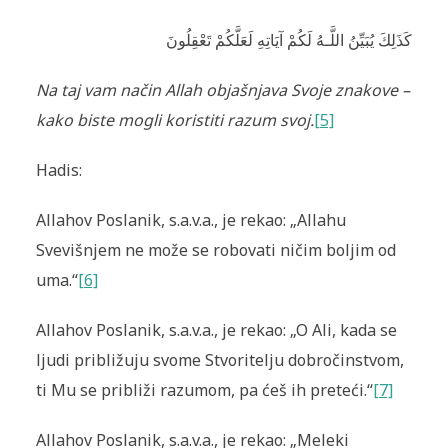
كَذَلِكَ يُبَيِّنُ اللَّـهُ لَكُمْ آيَاتِهِ لَعَلَّكُمْ تَعْقِلُونَ
Na taj vam način Allah objašnjava Svoje znakove –
kako biste mogli koristiti razum svoj.
[5]
Hadis:
Allahov Poslanik, s.a.v.a., je rekao: „Allahu
Svevišnjem ne može se robovati ničim boljim od
uma.“
[6]
Allahov Poslanik, s.a.v.a., je rekao: „O Ali, kada se
ljudi približuju svome Stvoritelju dobročinstvom,
ti Mu se približi razumom, pa ćeš ih preteći.“
[7]
Allahov Poslanik, s.a.v.a., je rekao: „Meleki