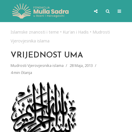
Islamske znanosti i teme
•
Kur'an i Hadis
•
Mudrosti
Vjerovjesnika islama
VRIJEDNOST UMA
Mudrosti Vjerovjesnika islama
28 Maja, 2013
4 min čitanja