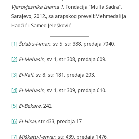
Vjerovjesnika islama 1
, Fondacija “Mulla Sadra”,
Sarajevo, 2012., sa arapskog preveli:Mehmedalija
Hadžić i Samed Jelešković
[1]
Šu‘abu-l-iman
, sv. 5, str. 388, predaja 7040.
[2]
El-Mehasin
, sv. 1, str. 308, predaja 609.
[3]
El-Kafi
, sv. 8, str. 181, predaja 203.
[4]
El-Mehasin
, sv. 1, str. 309, predaja 610.
[5]
El-Bekare
, 242.
[6]
El-Hisal
, str. 433, predaja 17.
[7]
Miškatu-l-envar
, str. 439, predaja 1476.