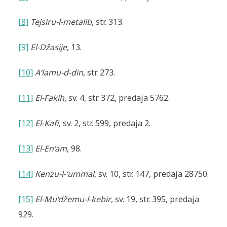
[8]
Tejsiru-l-metalib
, str. 313.
[9]
El-Džasije
, 13.
[10]
A‘lamu-d-din
, str. 273.
[11]
El-Fakih
, sv. 4, str. 372, predaja 5762.
[12]
El-Kafi
, sv. 2, str. 599, predaja 2.
[13]
El-En‘am
, 98.
[14]
Kenzu-l-‘ummal
, sv. 10, str. 147, predaja 28750.
[15]
El-Mu‘džemu-l-kebir
, sv. 19, str. 395, predaja
929.