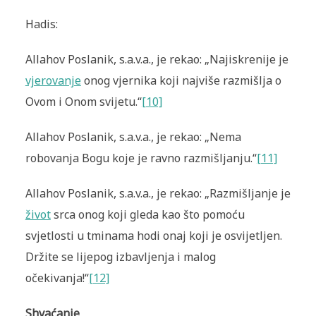
Hadis:
Allahov Poslanik, s.a.v.a., je rekao: „Najiskrenije je
vjerovanje
onog vjernika koji najviše razmišlja o
Ovom i Onom svijetu.“
[10]
Allahov Poslanik, s.a.v.a., je rekao: „Nema
robovanja Bogu koje je ravno razmišljanju.“
[11]
Allahov Poslanik, s.a.v.a., je rekao: „Razmišljanje je
život
srca onog koji gleda kao što pomoću
svjetlosti u tminama hodi onaj koji je osvijetljen.
Držite se lijepog izbavljenja i malog
očekivanja!“
[12]
Shvaćanje