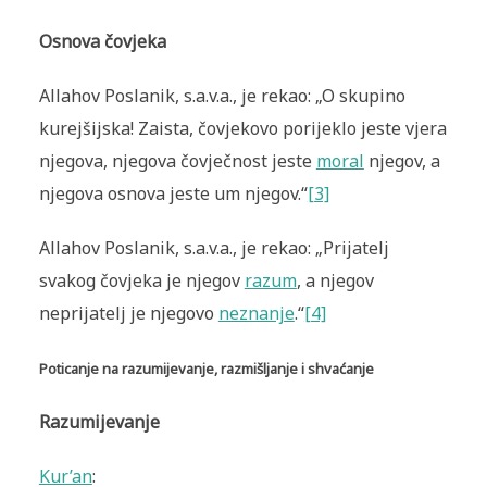
Osnova čovjeka
Allahov Poslanik, s.a.v.a., je rekao: „O skupino
kurejšijska! Zaista, čovjekovo porijeklo jeste vjera
njegova, njegova čovječnost jeste
moral
njegov, a
njegova osnova jeste um njegov.“
[3]
Allahov Poslanik, s.a.v.a., je rekao: „Prijatelj
svakog čovjeka je njegov
razum
, a njegov
neprijatelj je njegovo
neznanje
.“
[4]
Poticanje na razumijevanje, razmišljanje i shvaćanje
Razumijevanje
Kur’an
: