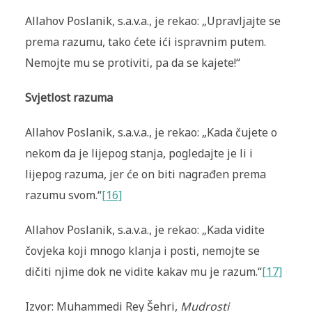
Allahov Poslanik, s.a.v.a., je rekao: „Upravljajte se
prema razumu, tako ćete ići ispravnim putem.
Nemojte mu se protiviti, pa da se kajete!“
Svjetlost razuma
Allahov Poslanik, s.a.v.a., je rekao: „Kada čujete o
nekom da je lijepog stanja, pogledajte je li i
lijepog razuma, jer će on biti nagrađen prema
razumu svom.“
[16]
Allahov Poslanik, s.a.v.a., je rekao: „Kada vidite
čovjeka koji mnogo klanja i posti, nemojte se
dičiti njime dok ne vidite kakav mu je razum.“
[17]
Izvor: Muhammedi Rey Šehri,
Mudrosti