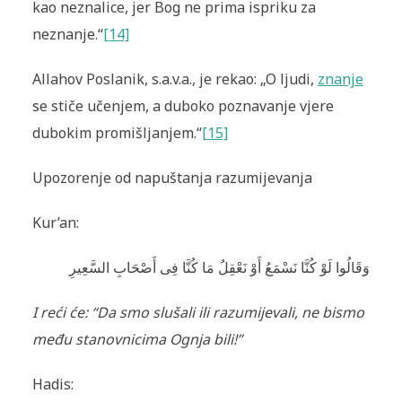
kao neznalice, jer Bog ne prima ispriku za
neznanje.“
[14]
Allahov Poslanik, s.a.v.a., je rekao: „O ljudi,
znanje
se stiče učenjem, a duboko poznavanje vjere
dubokim promišljanjem.“
[15]
Upozorenje od napuštanja razumijevanja
Kur’an:
I reći će: “Da smo slušali ili razumijevali, ne bismo
među stanovnicima Ognja bili!”
Hadis: