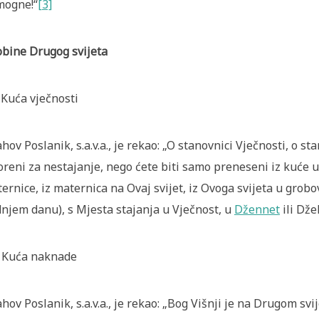
mogne!“
[3]
bine Drugog svijeta
 Kuća vječnosti
ahov Poslanik, s.a.v.a., je rekao: „O stanovnici Vječnosti, o st
oreni za nestajanje, nego ćete biti samo preneseni iz kuće u
ernice, iz maternica na Ovaj svijet, iz Ovoga svijeta u grobo
njem danu), s Mjesta stajanja u Vječnost, u
Džennet
ili Dž
 Kuća naknade
ahov Poslanik, s.a.v.a., je rekao: „Bog Višnji je na Drugom s