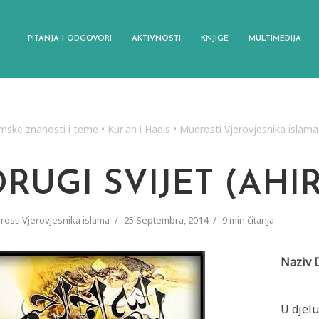
PITANJA I ODGOVORI
AKTIVNOSTI
KNJIGE
MULTIMEDIJA
amske znanosti i teme
•
Kur'an i Hadis
•
Mudrosti Vjerovjesnika islama
DRUGI SVIJET (AHI
osti Vjerovjesnika islama
25 Septembra, 2014
9 min čitanja
Naziv D
U djelu