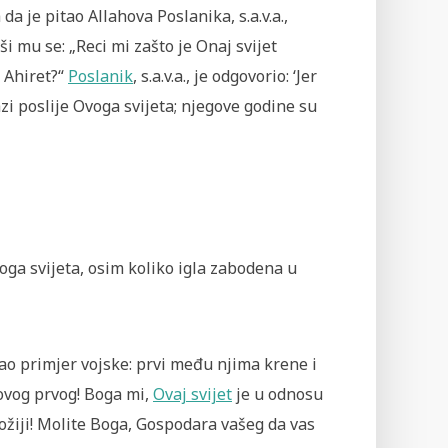
da je pitao Allahova Poslanika, s.a.v.a.,
ši mu se: „Reci mi zašto je Onaj svijet
 Ahiret?“
Poslanik
, s.a.v.a., je odgovorio: ‘Jer
zi poslije Ovoga svijeta; njegove godine su
Onoga svijeta, osim koliko igla zabodena u
e kao primjer vojske: prvi među njima krene i
hovog prvog! Boga mi,
Ovaj svijet
je u odnosu
 Božiji! Molite Boga, Gospodara vašeg da vas