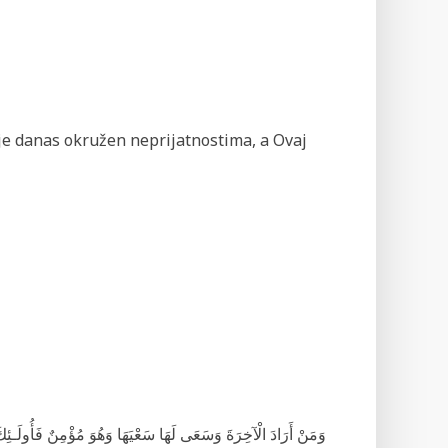
t) je danas okružen neprijatnostima, a Ovaj
وَمَنْ أَرَادَ الْآخِرَةَ وَسَعَى لَهَا سَعْيَهَا وَهُوَ مُؤْمِنٌ فَأُولَـئ