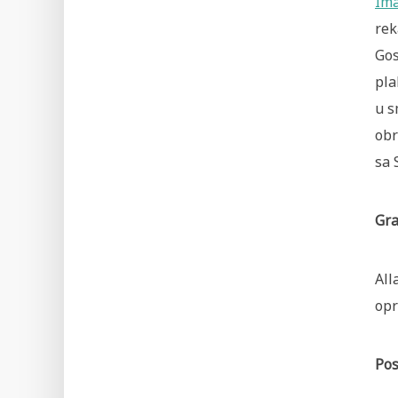
Ima
rek
Gos
pla
u s
obr
sa 
Gra
All
opr
Pos