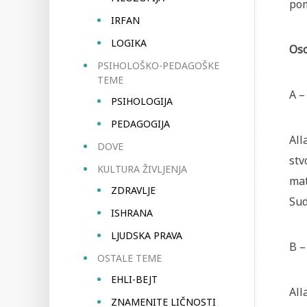
po
IRFAN
LOGIKA
Oso
PSIHOLOŠKO-PEDAGOŠKE
TEME
A –
PSIHOLOGIJA
PEDAGOGIJA
All
DOVE
stv
KULTURA ŽIVLJENJA
mat
ZDRAVLJE
Sud
ISHRANA
LJUDSKA PRAVA
B –
OSTALE TEME
EHLI-BEJT
All
ZNAMENITE LIČNOSTI