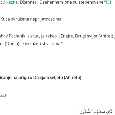
uću
kazne
, Džennet i Džehennem; one su stepenovane.“
[5]
 Kuća okružena neprijatnostima
ahov Poslanik, s.a.v.a., je rekao: „Znajte, Drugi svijet (Ahire
jet (Dunja) je okružen strastima.“
icanje na brigu o Drugom svijetu (Ahiretu)
’an
:
ِكَ كَانَ سَعْيُهُم مَّشْكُورًا