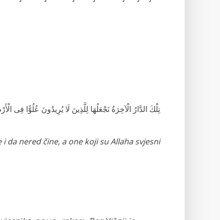
تِلْكَ الدَّارُ الْآخِرَةُ نَجْعَلُهَا لِلَّذِينَ لَا يُرِيدُونَ عُلُوًّا فِى الْأَر
i da nered čine, a one koji su Allaha svjesni