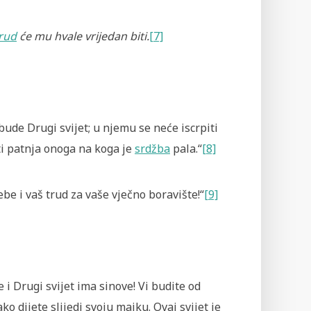
rud
će mu hvale vrijedan biti.
[7]
 bude Drugi svijet; u njemu se neće iscrpiti
ti patnja onoga na koga je
srdžba
pala.“
[8]
sebe i vaš trud za vaše vječno boravište!“
[9]
ve i Drugi svijet ima sinove! Vi budite od
o dijete slijedi svoju majku. Ovaj svijet je