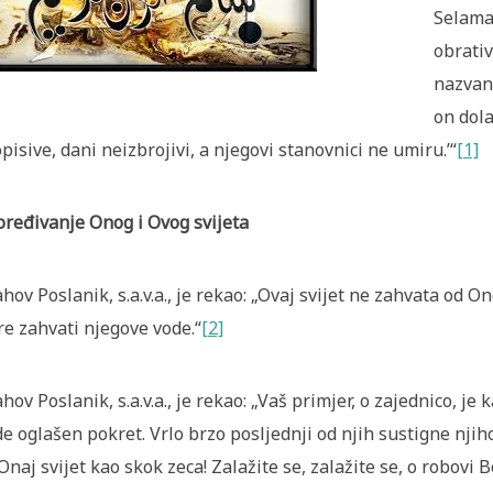
Selama 
obrativ
nazvan
on dola
pisive, dani neizbrojivi, a njegovi stanovnici ne umiru.’“
[1]
ređivanje Onog i Ovog svijeta
ahov Poslanik, s.a.v.a., je rekao: „Ovaj svijet ne zahvata od 
e zahvati njegove vode.“
[2]
ahov Poslanik, s.a.v.a., je rekao: „Vaš primjer, o zajednico, j
e oglašen pokret. Vrlo brzo posljednji od njih sustigne nji
Onaj svijet kao skok zeca! Zalažite se, zalažite se, o robovi