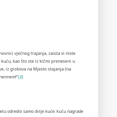
anovnici vječnog trajanja, zaista vi niste
 kuću, kao što ste iz kičmi preneseni u
ve, iz grobova na Mjesto stajanja (na
ehennem!“
[4]
vijetu odredio samo dvije kuće: kuću nagrade