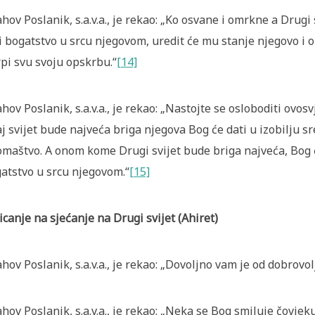
ahov Poslanik, s.a.v.a., je rekao: „Ko osvane i omrkne a Drug
i bogatstvo u srcu njegovom, uredit će mu stanje njegovo i o
rpi svu svoju opskrbu.“
[14]
ahov Poslanik, s.a.v.a., je rekao: „Nastojte se osloboditi ov
j svijet bude najveća briga njegova Bog će dati u izobilju s
omaštvo. A onom kome Drugi svijet bude briga najveća, Bog 
atstvo u srcu njegovom.“
[15]
icanje na sjećanje na Drugi svijet (Ahiret)
ahov Poslanik, s.a.v.a., je rekao: „Dovoljno vam je od dobrovol
ahov Poslanik, s.a.v.a., je rekao: „Neka se Bog smiluje čovjek