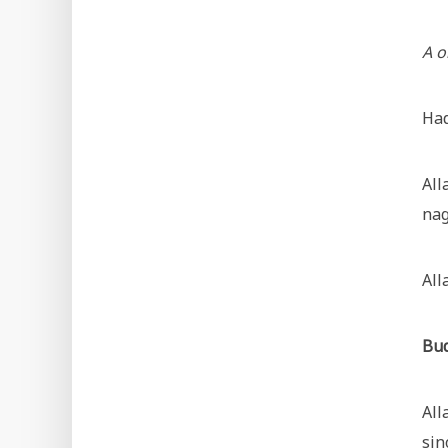
A o
Had
All
nag
All
Bud
All
sin