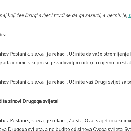
naj koji želi Drugi svijet i trudi se da ga zasluži, a vjernik je,
t
is:
ahov Poslanik, s.a.v.a., je rekao: „Učinite da vaše stremljenje
rada onome s kojim se je zadovoljno niti će u njemu presta
ahov Poslanik, s.a.v.a., je rekao: „Učinite vaš Drugi svijet za 
ite sinovi Drugoga svijeta!
ahov Poslanik, s.a.v.a., je rekao: „Zaista, Ovaj svijet ima sino
ova Drugoga svijeta, a ne budite od sinova Ovoga svijeta! Svak