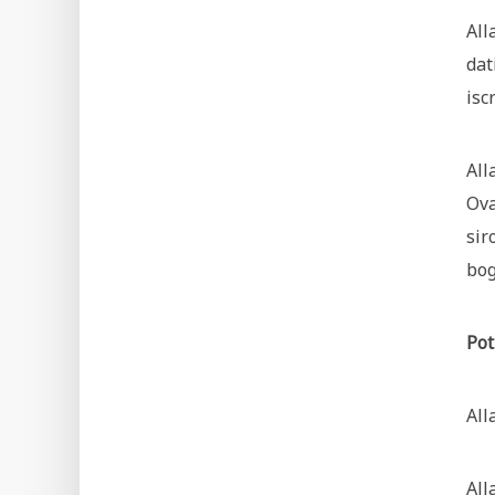
All
dat
isc
All
Ova
sir
bog
Pot
All
All