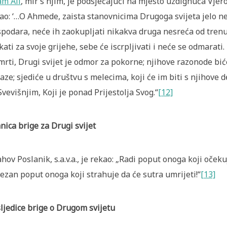
m Ali
, mir s njim, je podsjećajući na mjesto uzdignuća Vjerovj
ao: ‘…O Ahmede, zaista stanovnicima Drugoga svijeta jelo n
podara, neće ih zaokupljati nikakva druga nesreća od trenut
kati za svoje grijehe, sebe će iscrpljivati i neće se odmarat
mrti, Drugi svijet je odmor za pokorne; njihove razonode biće
aze; sjediće u društvu s melecima, koji će im biti s njihove de
Svevišnjim, Koji je ponad Prijestolja Svog.“
[12]
nica brige za Drugi svijet
ahov Poslanik, s.a.v.a., je rekao: „Radi poput onoga koji oček
ezan poput onoga koji strahuje da će sutra umrijeti!“
[13]
ljedice brige o Drugom svijetu