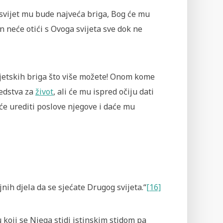
i svijet mu bude najveća briga, Bog će mu
n neće otići s Ovoga svijeta sve dok ne
osvjetskih briga što više možete! Onom kome
redstva za
život
, ali će mu ispred očiju dati
će urediti poslove njegove i daće mu
jnih djela da se sjećate Drugog svijeta.“
[16]
u koji se Njega stidi istinskim stidom pa