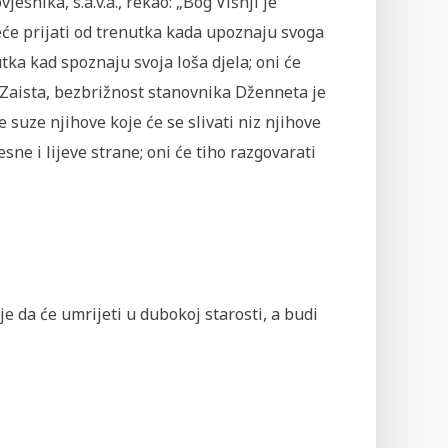
esnika, s.a.v.a., rekao: „Bog Višnji je
eće prijati od trenutka kada upoznaju svoga
ka kad spoznaju svoja loša djela; oni će
i. Zaista, bezbrižnost stanovnika Dženneta je
 suze njihove koje će se slivati niz njihove
sne i lijeve strane; oni će tiho razgovarati
uje da će umrijeti u dubokoj starosti, a budi