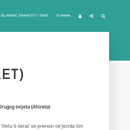
ISLAMSKE ZNANOSTI I TEME
O NAMA
RET)
rugog svijeta (Ahireta)
 ‘Ilelu-š-šerai’ se prenosi od Jezida ibn