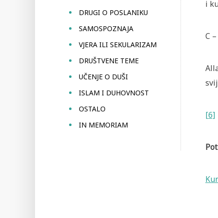
i k
DRUGI O POSLANIKU
SAMOSPOZNAJA
C –
VJERA ILI SEKULARIZAM
DRUŠTVENE TEME
All
UČENJE O DUŠI
svi
ISLAM I DUHOVNOST
OSTALO
[6]
IN MEMORIAM
Pot
Kur