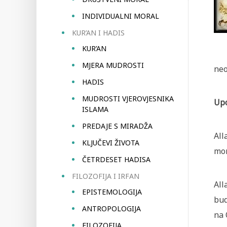
INDIVIDUALNI MORAL
KUR’AN I HADIS
KUR’AN
MJERA MUDROSTI
neo
HADIS
MUDROSTI VJEROVJESNIKA
Upo
ISLAMA
PREDAJE S MIRADŽA
All
KLJUČEVI ŽIVOTA
mor
ČETRDESET HADISA
FILOZOFIJA I IRFAN
All
EPISTEMOLOGIJA
bud
ANTROPOLOGIJA
na 
FILOZOFIJA