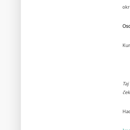
okr
Oso
Kur
Taj
ček
Had