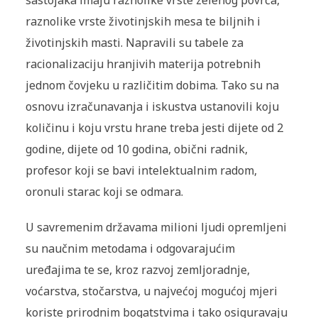
sastojaka imaju raznolike vrste zelenog povrća,
raznolike vrste životinjskih mesa te biljnih i
životinjskih masti. Napravili su tabele za
racionalizaciju hranjivih materija potrebnih
jednom čovjeku u različitim dobima. Tako su na
osnovu izračunavanja i iskustva ustanovili koju
količinu i koju vrstu hrane treba jesti dijete od 2
godine, dijete od 10 godina, obični radnik,
profesor koji se bavi intelektualnim radom,
oronuli starac koji se odmara.
U savremenim državama milioni ljudi opremljeni
su naučnim metodama i odgovarajućim
uređajima te se, kroz razvoj zemljoradnje,
voćarstva, stočarstva, u najvećoj mogućoj mjeri
koriste prirodnim bogatstvima i tako osiguravaju