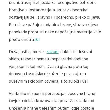
iz unutrašnjih žlijezda za lučenje. Sve potrebne
hranjive supstance tijela, izuzev kiseonika,
dostavljaju se, izravno ili posredno, preko crijeva.
Pored sve pažnje u odabiru hrane, sluz iz crijeva
ponekada propusti neke nepoželjne materije koje
prođu unutra.
[6]
Duša, psiha, mozak,
razum
, dakle cio duševni
sklop, također nemaju neposredni dodir sa
vanjskom okolinom. Dva su glavna puta koji
duhovno izvanjsko okruženje povezuju sa
duševnim sklopom čovjeka, a to su oči i uši.
Veliki dio misaonih percepcija i duševne hrane
čovjeka dolazi kroz ova dva puta. Za razliku od
unošenja hrane tjelesnim putem, gdje postoje