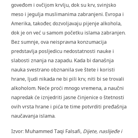
goveđom i ovčijom krvlju, dok su krv, svinjsko
meso i jegulja muslimanima zabranjeni. Evropa i
Amerika, također, dozvoljavaju pijenje alkohola,
dok je on već u samom početku islama zabranjen.
Bez sumnje, ova neispravna konzumacija
predstavlja posljedicu nedostatnosti nauke i
slabosti znanja na zapadu. Kada bi današnja
nauka svestrano obznanila sve štete i koristi
hrane, ljudi nikada ne bi pili krv, niti bi se trovali
alkoholom. Neće proći mnogo vremena, a naučni
napredak će iznjedriti jasne činjenice o štetnosti
ovih vrsta hrane i pića te time potvrditi pređašnja
naučavanja islama.
Izvor: Muhammed Taqi Falsafi,
Dijete, naslijeđe i