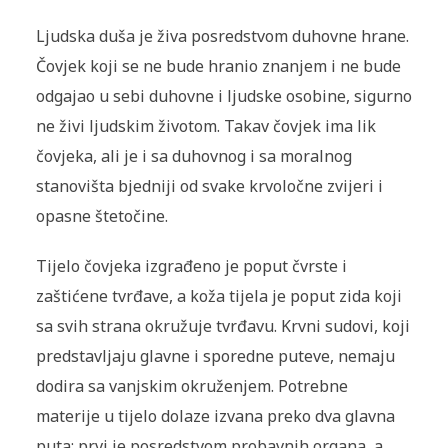
Ljudska duša je živa posredstvom duhovne hrane.
Čovjek koji se ne bude hranio znanjem i ne bude
odgajao u sebi duhovne i ljudske osobine, sigurno
ne živi ljudskim životom. Takav čovjek ima lik
čovjeka, ali je i sa duhovnog i sa moralnog
stanovišta bjedniji od svake krvoločne zvijeri i
opasne štetočine.
Tijelo čovjeka izgrađeno je poput čvrste i
zaštićene tvrđave, a koža tijela je poput zida koji
sa svih strana okružuje tvrđavu. Krvni sudovi, koji
predstavljaju glavne i sporedne puteve, nemaju
dodira sa vanjskim okruženjem. Potrebne
materije u tijelo dolaze izvana preko dva glavna
puta: prvi je posredstvom probavnih organa, a