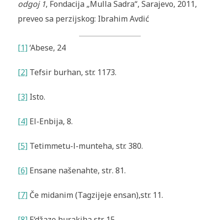
odgoj 1
, Fondacija „Mulla Sadra“, Sarajevo, 2011,
preveo sa perzijskog: Ibrahim Avdić
[1]
‘Abese
, 24
[2]
Tefsir burhan, str. 1173.
[3]
Isto.
[4]
El-Enbija
, 8.
[5]
Tetimmetu-l-munteha
, str. 380.
[6]
Ensane na
š
enahte, str
. 81.
[7]
Če midanim (Tagzijeje ensan)
,
str. 11.
[8]
E‘džaze hurakiha
,
str. 15.