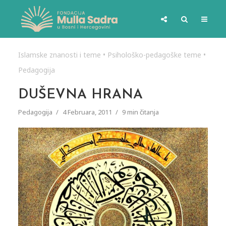
Islamske znanosti i teme
•
Psihološko-pedagoške teme
•
Pedagogija
DUŠEVNA HRANA
Pedagogija
4 Februara, 2011
9 min čitanja