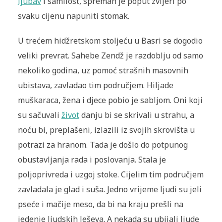
ljubav
i samilost, spreman je poput zvijeri po
svaku cijenu napuniti stomak.
U trećem hidžretskom stoljeću u Basri se dogodio
veliki prevrat. Sahebe Zendž je razdoblju od samo
nekoliko godina, uz pomoć strašnih masovnih
ubistava, zavladao tim područjem. Hiljade
muškaraca, žena i djece pobio je sabljom. Oni koji
su sačuvali
život
danju bi se skrivali u strahu, a
noću bi, preplašeni, izlazili iz svojih skrovišta u
potrazi za hranom. Tada je došlo do potpunog
obustavljanja rada i poslovanja. Stala je
poljoprivreda i uzgoj stoke. Cijelim tim područjem
zavladala je glad i suša. Jedno vrijeme ljudi su jeli
pseće i mačije meso, da bi na kraju prešli na
jedenje ljudskih leševa. A nekada su ubijali ljude