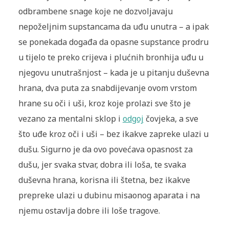
odbrambene snage koje ne dozvoljavaju
nepoželjnim supstancama da uđu unutra – a ipak
se ponekada događa da opasne supstance prodru
u tijelo te preko crijeva i plućnih bronhija uđu u
njegovu unutrašnjost – kada je u pitanju duševna
hrana, dva puta za snabdijevanje ovom vrstom
hrane su oči i uši, kroz koje prolazi sve što je
vezano za mentalni sklop i
odgoj
čovjeka, a sve
što uđe kroz oči i uši – bez ikakve zapreke ulazi u
dušu. Sigurno je da ovo povećava opasnost za
dušu, jer svaka stvar, dobra ili loša, te svaka
duševna hrana, korisna ili štetna, bez ikakve
prepreke ulazi u dubinu misaonog aparata i na
njemu ostavlja dobre ili loše tragove.