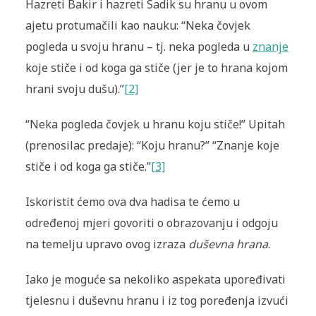
Hazreti Bakir i hazreti Sadik su hranu u ovom
ajetu protumačili kao nauku:
“Neka čovjek
pogleda u svoju hranu – tj. neka pogleda u
znanje
koje stiče i od koga ga stiče (jer je to hrana kojom
hrani svoju dušu).”
[2]
“Neka pogleda čovjek u hranu koju stiče!” Upitah
(prenosilac predaje): “Koju hranu?” “Znanje koje
stiče i od koga ga stiče.”
[3]
Iskoristit ćemo ova dva hadisa te ćemo u
određenoj mjeri govoriti o obrazovanju i odgoju
na temelju upravo ovog izraza
duševna hrana
.
Iako je moguće sa nekoliko aspekata upoređivati
tjelesnu i duševnu hranu i iz tog poređenja izvući