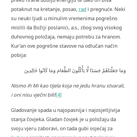
preko hrane dobiju energiju te tako on biva
potaknut na kretanje, posao,
rad
i pregnuće. Neki
su neuki ljudi u minulim vremenima pogrešno
mislili da Božiji poslanici, a.s., zbog svog visokog
duhovnog položaja, nemaju potrebu za hranom.
Kur’an ove pogrešne stavove na odlučan način
pobija:
وَمَا جَعَلْنَاهُمْ جَسَدًا لَّا يَأْكُلُونَ الطَّعَامَ وَمَا كَانُوا خَالِدِينَ
Nismo ih Mi kao tijela koja ne jedu hranu stvarali,
i oni nisu vječni bili!
[4]
Gladovanje spada u najopasnija i najosjetljivija
stanja čovjeka. Gladan čovjek je u položaju da
svoju vjeru zaboravi, on tada gubi osjećaj za