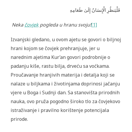
فَلْيَنظُرِ الْإِنسَانُ إِلَىٰ طَعَامِهِ
Neka
čovjek
pogleda u hranu svoju
!
[1]
Izvanjski gledano, u ovom ajetu se govori o biljnoj
hrani kojom se čovjek prehranjuje, jer u
narednim ajetima Kur’an govori podrobnije o
padanju kiše, rastu bilja, drveću sa voćkama.
Proučavanje hranjivih materija i detalja koji se
nalaze u biljkama i životinjama doprinosi jačanju
vjere u Boga i Sudnji dan. Sa stanovišta prirodnih
nauka, ovo pruža pogodno široko tlo za čovjekovo
istraživanje i pravilno korištenje potencijala
prirode.