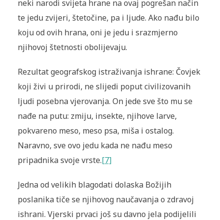
neki narodi svijeta hrane na ovaj pogrešan način
te jedu zvijeri, štetočine, pa i ljude. Ako nađu bilo
koju od ovih hrana, oni je jedu i srazmjerno
njihovoj štetnosti obolijevaju.
Rezultat geografskog istraživanja ishrane
: Čovjek
koji živi u prirodi, ne slijedi poput civilizovanih
ljudi posebna vjerovanja. On jede sve što mu se
nađe na putu: zmiju, insekte, njihove larve,
pokvareno meso, meso psa, miša i ostalog.
Naravno, sve ovo jedu kada ne nađu meso
pripadnika svoje vrste.
[7]
Jedna od velikih blagodati dolaska Božijih
poslanika tiče se njihovog naučavanja o zdravoj
ishrani. Vjerski prvaci još su davno jela podijelili