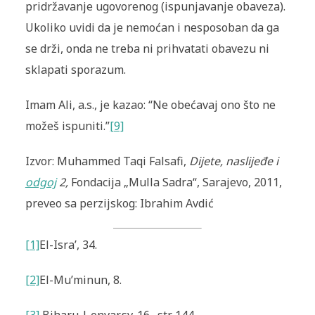
pridržavanje ugovorenog (ispunjavanje obaveza).
Ukoliko uvidi da je nemoćan i nesposoban da ga
se drži, onda ne treba ni prihvatati obavezu ni
sklapati sporazum.
Imam Ali, a.s., je kazao: “Ne obećavaj ono što ne
možeš ispuniti.”
[9]
Izvor: Muhammed Taqi Falsafi,
Dijete, naslijeđe i
odgoj
2,
Fondacija „Mulla Sadra“, Sarajevo, 2011,
preveo sa perzijskog: Ibrahim Avdić
[1]
El-Isra’
, 34.
[2]
El-Mu’minun
, 8.