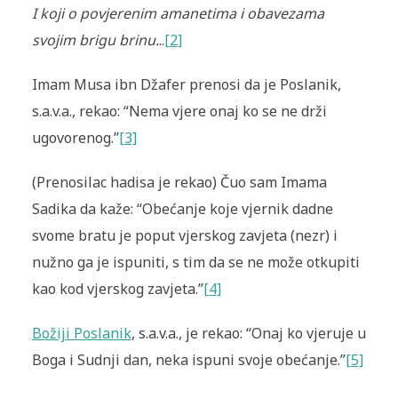
I koji o povjerenim amanetima i obavezama
svojim brigu brinu.
..
[2]
Imam Musa ibn Džafer prenosi da je Poslanik,
s.a.v.a., rekao: “Nema vjere onaj ko se ne drži
ugovorenog.”
[3]
(Prenosilac hadisa je rekao) Čuo sam Imama
Sadika da kaže: “Obećanje koje vjernik dadne
svome bratu je poput vjerskog zavjeta (
nezr
) i
nužno ga je ispuniti, s tim da se ne može otkupiti
kao kod vjerskog zavjeta.”
[4]
Božiji Poslanik
, s.a.v.a., je rekao: “Onaj ko vjeruje u
Boga i Sudnji dan, neka ispuni svoje obećanje.”
[5]