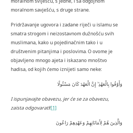
moralnom sviješću, s jedne, i sa odgojnom
moralnom savješću, s druge strane.
Pridržavanje ugovora i zadane riječi u islamu se
smatra strogom i neizostavnom dužnošću svih
muslimana, kako u pojedinačnim tako i u
društvenim pitanjima i poslovima. O ovome je
objavljeno mnogo ajeta i iskazano mnoštvo
hadisa, od kojih ćemo iznijeti samo neke:
وَأَوْفُوا بِالْعَهْدِ ۖ إِنَّ الْعَهْدَ كَانَ مَسْئُولًا
I ispunjavajte obavezu, jer će se za obavezu,
zaista odgovarati
!
[1]
وَالَّذِينَ هُمْ لِأَمَانَاتِهِمْ وَعَهْدِهِمْ رَاعُونَ