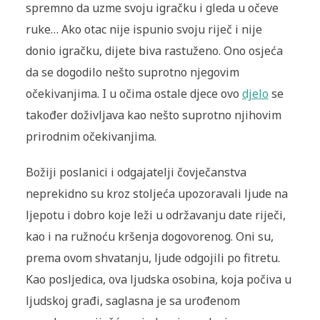
spremno da uzme svoju igračku i gleda u očeve
ruke… Ako otac nije ispunio svoju riječ i nije
donio igračku, dijete biva rastuženo. Ono osjeća
da se dogodilo nešto suprotno njegovim
očekivanjima. I u očima ostale djece ovo
djelo
se
također doživljava kao nešto suprotno njihovim
prirodnim očekivanjima.
Božiji poslanici i odgajatelji čovječanstva
neprekidno su kroz stoljeća upozoravali ljude na
ljepotu i dobro koje leži u održavanju date riječi,
kao i na ružnoću kršenja dogovorenog. Oni su,
prema ovom shvatanju, ljude odgojili po fitretu.
Kao posljedica, ova ljudska osobina, koja počiva u
ljudskoj građi, saglasna je sa urođenom