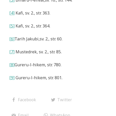
[3]
Biharu-l-envar
,
sv. 16., str. 144.
[4]
Kafi
, sv. 2., str. 363.
[5]
Kafi
, sv. 2., str. 364.
[6]
Tarih Jakubi
,
sv. 2., str. 60.
[7]
Mustedrek
, sv. 2., str. 85.
[8]
Gureru-l-hikem
, str. 780.
[9]
Gureru-l-hikem
, str. 801.
Facebook
Twitter
Email
WhatsApp