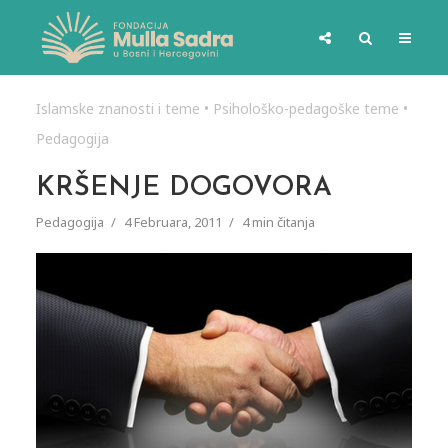
Islamske znanosti i teme
•
Psihološko-pedagoške teme
•
Pedagogija
KRŠENJE DOGOVORA
Pedagogija
4 Februara, 2011
4 min čitanja