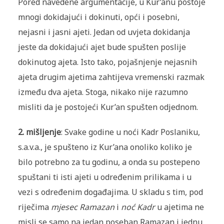
Pored navedene argumentacije, u Kur’anu postoje
mnogi dokidajući i dokinuti, opći i posebni,
nejasni i jasni ajeti. Jedan od uvjeta dokidanja
jeste da dokidajući ajet bude spušten poslije
dokinutog ajeta. Isto tako, pojašnjenje nejasnih
ajeta drugim ajetima zahtijeva vremenski razmak
između dva ajeta. Stoga, nikako nije razumno
misliti da je postojeći Kur’an spušten odjednom.
2. mišljenje
: Svake godine u noći Kadr Poslaniku,
s.a.v.a., je spušteno iz Kur’ana onoliko koliko je
bilo potrebno za tu godinu, a onda su postepeno
spuštani ti isti ajeti u određenim prilikama i u
vezi s određenim događajima. U skladu s tim, pod
riječima
mjesec Ramazan
i
noć Kadr
u ajetima ne
misli se samo na jedan poseban Ramazan i jednu