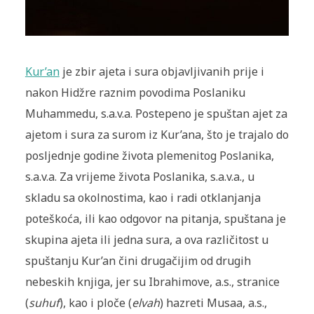
Kur’an
je zbir ajeta i sura objavljivanih prije i
nakon Hidžre raznim povodima Poslaniku
Muhammedu, s.a.v.a. Postepeno je spuštan ajet za
ajetom i sura za surom iz Kur’ana, što je trajalo do
posljednje godine života plemenitog Poslanika,
s.a.v.a. Za vrijeme života Poslanika, s.a.v.a., u
skladu sa okolnostima, kao i radi otklanjanja
poteškoća, ili kao odgovor na pitanja, spuštana je
skupina ajeta ili jedna sura, a ova različitost u
spuštanju Kur’an čini drugačijim od drugih
nebeskih knjiga, jer su Ibrahimove, a.s., stranice
(
suhuf
), kao i ploče (
elvah
) hazreti Musaa, a.s.,