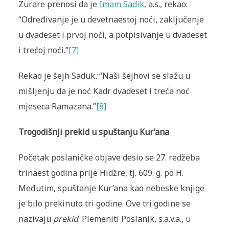
Zurare prenosi da je
Imam Sadik
, a.s., rekao:
“Određivanje je u devetnaestoj noći, zaključenje
u dvadeset i prvoj noći, a potpisivanje u dvadeset
i trećoj noći.”
[7]
Rekao je šejh Saduk
:
“Naši šejhovi se slažu u
mišljenju da je noć Kadr dvadeset i treća noć
mjeseca Ramazana.”
[8]
Trogodišnji prekid u spuštanju Kur’ana
Početak poslaničke objave desio se 27. redžeba
trinaest godina prije Hidžre, tj. 609. g. po H.
Međutim, spuštanje Kur’ana kao nebeske knjige
je bilo prekinuto tri godine. Ove tri godine se
nazivaju
prekid
. Plemeniti Poslanik, s.a.v.a., u