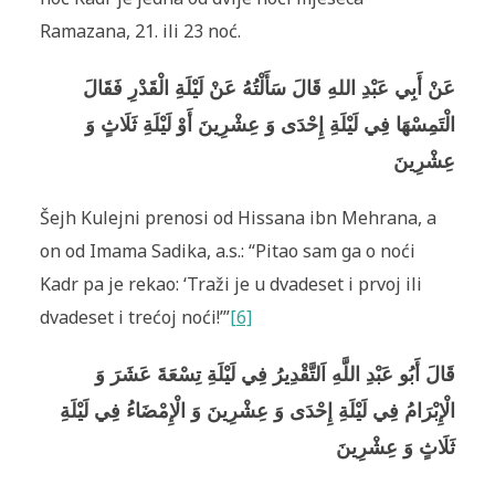
Ramazana, 21. ili 23 noć.
عَنْ أَبِي عَبْدِ اللهِ قَالَ سَأَلْتُهُ عَنْ لَيْلَةِ الْقَدْرِ فَقَالَ
الْتَمِسْهَا فِي لَيْلَةِ إِحْدَى وَ عِشْرِينَ أَوْ لَيْلَةِ ثَلَاثٍ وَ
عِشْرِينَ
Šejh Kulejni prenosi od Hissana ibn Mehrana, a
on od Imama Sadika, a.s.: “Pitao sam ga o noći
Kadr pa je rekao: ‘Traži je u dvadeset i prvoj ili
dvadeset i trećoj noći!’”
[6]
قَالَ أَبُو عَبْدِ اللَّهِ اَلتَّقْدِيرُ فِي لَيْلَةِ تِسْعَةَ عَشَرَ وَ
الْإِبْرَامُ فِي لَيْلَةِ إِحْدَى وَ عِشْرِينَ وَ الْإِمْضَاءُ فِي لَيْلَةِ
ثَلَاثٍ وَ عِشْرِينَ