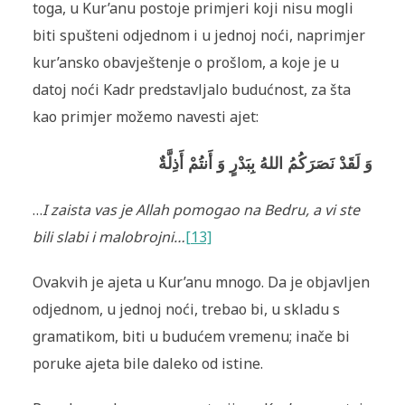
toga, u Kur’anu postoje primjeri koji nisu mogli
biti spušteni odjednom i u jednoj noći, naprimjer
kur’ansko obavještenje o prošlom, a koje je u
datoj noći Kadr predstavljalo budućnost, za šta
kao primjer možemo navesti ajet:
وَ لَقَدْ نَصَرَكُمُ اللهُ بِبَدْرٍ وَ أَنتُمْ أَذِلَّةٌ
…
I zaista vas je Allah pomogao na Bedru, a vi ste
bili slabi i malobrojni…
[13]
Ovakvih je ajeta u Kur’anu mnogo. Da je objavljen
odjednom, u jednoj noći, trebao bi, u skladu s
gramatikom, biti u budućem vremenu; inače bi
poruke ajeta bile daleko od istine.