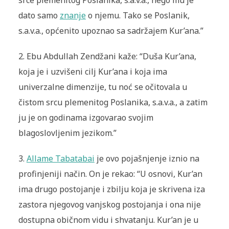
srce plemenitog Poslanika, s.a.v.a., nego mu je
dato samo
znanje
o njemu. Tako se Poslanik,
s.a.v.a., općenito upoznao sa sadržajem Kur’ana.”
2. Ebu Abdullah Zendžani kaže: “Duša Kur’ana,
koja je i uzvišeni cilj Kur’ana i koja ima
univerzalne dimenzije, tu noć se očitovala u
čistom srcu plemenitog Poslanika, s.a.v.a., a zatim
ju je on godinama izgovarao svojim
blagoslovljenim jezikom.”
3.
Allame Tabatabai
je ovo pojašnjenje iznio na
profinjeniji način. On je rekao: “U osnovi, Kur’an
ima drugo postojanje i zbilju koja je skrivena iza
zastora njegovog vanjskog postojanja i ona nije
dostupna običnom vidu i shvatanju. Kur’an je u