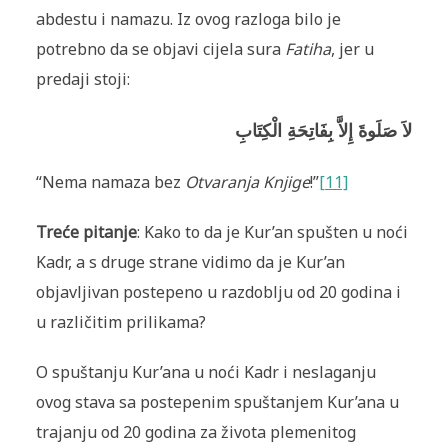
abdestu i namazu. Iz ovog razloga bilo je
potrebno da se objavi cijela sura
Fatiha
, jer u
predaji stoji:
لاَ صَلَوةَ إِلاَّ بِفَاتِحَةِ الْکِتَابِ
“Nema namaza bez
Otvaranja Knjige
!”
[11]
Treće pitanje
: Kako to da je Kur’an spušten u noći
Kadr, a s druge strane vidimo da je Kur’an
objavljivan postepeno u razdoblju od 20 godina i
u različitim prilikama?
O spuštanju Kur’ana u noći Kadr i neslaganju
ovog stava sa postepenim spuštanjem Kur’ana u
trajanju od 20 godina za života plemenitog