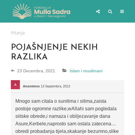
Pitanja
POJAŠNJENJE NEKIH
RAZLIKA
23 Decembra, 2021
Islam i muslimani
Anonimno
13 Septembra, 2013
Mnogo sam citala o sunitima i sitima,zaista
postoje ogromne razlike,wAllahi sam pogledala
siitske obrede,i namaza i obiljezavanje dana
Asure,Kerbele,naprosto sam ostala zatecena…
obredi probadanja tijela,skakanje bezumno,slike