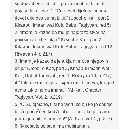
su dozvoljene itd itd….pa vas molim da mi to
pojasnite a i ovo :1. “Od deset dijelova imana,
devet dijelova su na tukji.” (Usool-e Kafi, part 2,
Kitaabul Imaan wal Kufr, Babut Taqiyyah, red 5)
2. “Imam je kazao da mu je najdraža stvar na
površini Zemlje tukja.” (Usool-e Kafi, part 2,
Kitaabul Imaan wal Kufr, Babut Taqiyyah, red 12,
Riwayah 4, p.217)
3.“Imam je kazao da je tukja mirnoća njegovih
očiju” (Usool-e Kafi, part 2, Kitaabul Imaan wal
Kufr, Babut Taqiyyah, red 1, Riwayah 14, p.217)
4.“Tukja je moja vjera i vjera mojih očeva; ko god
nema tukje nema imana.” (Al-Kafi, Chapter
Taqiyyah, Vol. 2, p.219)
5. “O Sulejmane, ti si na vjeri (kojoj) ko je sakrije
bit će počašćen kod Allaha , a onaj ko je javno
propagira bit će ponižen!” (Al-Kafi, Vol. 2, p.217)
6. “Miješajte se sa njima (nešijama) u