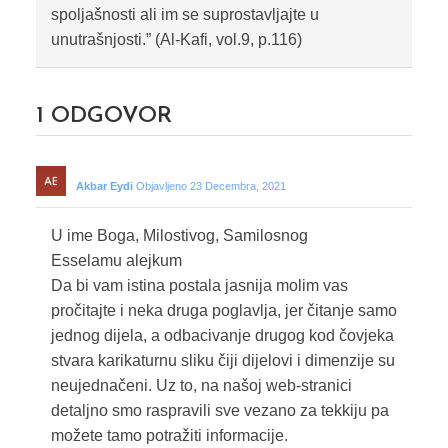
spoljašnosti ali im se suprostavljajte u
unutrašnjosti.” (Al-Kafi, vol.9, p.116)
1
ODGOVOR
Akbar Eydi
Objavljeno 23 Decembra, 2021
U ime Boga, Milostivog, Samilosnog
Esselamu alejkum
Da bi vam istina postala jasnija molim vas
pročitajte i neka druga poglavlja, jer čitanje samo
jednog dijela, a odbacivanje drugog kod čovjeka
stvara karikaturnu sliku čiji dijelovi i dimenzije su
neujednačeni. Uz to, na našoj web-stranici
detaljno smo raspravili sve vezano za tekkiju pa
možete tamo potražiti informacije.