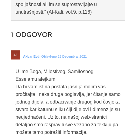
spoljašnosti ali im se suprostavljajte u
unutrašnjosti.” (Al-Kafi, vol.9, p.116)
1
ODGOVOR
Akbar Eydi
Objavljeno 23 Decembra, 2021
U ime Boga, Milostivog, Samilosnog
Esselamu alejkum
Da bi vam istina postala jasnija molim vas
pročitajte i neka druga poglavlja, jer čitanje samo
jednog dijela, a odbacivanje drugog kod čovjeka
stvara karikaturnu sliku čiji dijelovi i dimenzije su
neujednačeni. Uz to, na našoj web-stranici
detaljno smo raspravili sve vezano za tekkiju pa
možete tamo potražiti informacije.