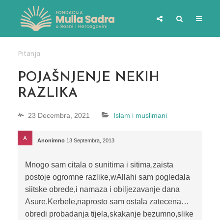
Pitanja
POJAŠNJENJE NEKIH
RAZLIKA
23 Decembra, 2021
Islam i muslimani
Anonimno
13 Septembra, 2013
Mnogo sam citala o sunitima i sitima,zaista
postoje ogromne razlike,wAllahi sam pogledala
siitske obrede,i namaza i obiljezavanje dana
Asure,Kerbele,naprosto sam ostala zatecena…
obredi probadanja tijela,skakanje bezumno,slike