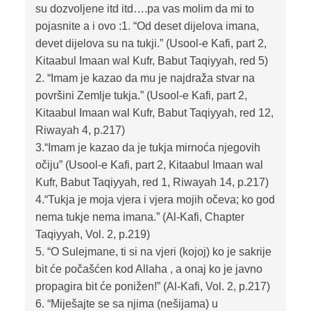
su dozvoljene itd itd….pa vas molim da mi to
pojasnite a i ovo :1. “Od deset dijelova imana,
devet dijelova su na tukji.” (Usool-e Kafi, part 2,
Kitaabul Imaan wal Kufr, Babut Taqiyyah, red 5)
2. “Imam je kazao da mu je najdraža stvar na
površini Zemlje tukja.” (Usool-e Kafi, part 2,
Kitaabul Imaan wal Kufr, Babut Taqiyyah, red 12,
Riwayah 4, p.217)
3.“Imam je kazao da je tukja mirnoća njegovih
očiju” (Usool-e Kafi, part 2, Kitaabul Imaan wal
Kufr, Babut Taqiyyah, red 1, Riwayah 14, p.217)
4.“Tukja je moja vjera i vjera mojih očeva; ko god
nema tukje nema imana.” (Al-Kafi, Chapter
Taqiyyah, Vol. 2, p.219)
5. “O Sulejmane, ti si na vjeri (kojoj) ko je sakrije
bit će počašćen kod Allaha , a onaj ko je javno
propagira bit će ponižen!” (Al-Kafi, Vol. 2, p.217)
6. “Miješajte se sa njima (nešijama) u