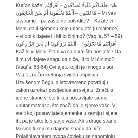
Kur’an kaže: نَحْنُ خَلَقْنَاكُمْ فَلَوْلَا تُصَدِّقُونَ – أَفَرَأَيْتُم
مَّا تُمْنُونَ – أَأَنتُمْ تَخْلُقُونَهُ أَمْ نَحْنُ الْخَالِقُونَ – Mi vas
stvaramo – pa zašto ne potvrdite? – Kažite vi
Meni: da li sjemenu koje ubacujete (u materice)
– vi oblik dajete ili Mi to činimo? (Vaqi’a, 57 – 59)
أَفَرَأَيْتُم مَّا تَحْرُثُونَ – أَأَنتُمْ تَزْرَعُونَهُ أَمْ نَحْنُ الزَّارِعُونَ –
Kažite vi Meni: šta biva sa onim što posijete? Da
li mu vi dajete snagu da niče, ili to Mi činimo?
(Vaqi’a, 63-64) Ovi ajeti, kojih je mnogo u suri
Vaqi’a, način kretanja svijeta pripisuju
Uzvišenom Bogu, a istovremeno potvrđuju i
zakon uzroka i posljedice an svijetu. Znači, s
jedne strane vi ste ti koji postavljate sjeme
unutar materica, što znači da je sjeme vaše. Vi
ste ti koji postavljate sjemenke u zemlju i sijete
ih, pa je tako to sijanje vaše. Ali s druge strane,
Mi smo ti koji mu dajemo snagu da niče.
Pojašnjavanjem ovoga čovjeku se napominju