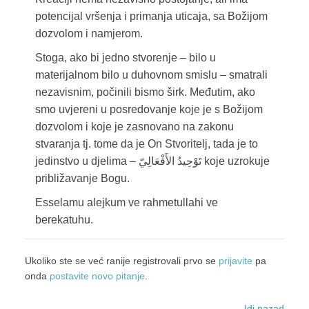
potencijal vršenja i primanja uticaja, sa Božijom
dozvolom i namjerom.
Stoga, ako bi jedno stvorenje – bilo u
materijalnom bilo u duhovnom smislu – smatrali
nezavisnim, počinili bismo širk. Međutim, ako
smo uvjereni u posredovanje koje je s Božijom
dozvolom i koje je zasnovano na zakonu
stvaranja tj. tome da je On Stvoritelj, tada je to
jedinstvo u djelima – تَوْحِيدُ الأَفْعَالِيّ koje uzrokuje
približavanje Bogu.
Esselamu alejkum ve rahmetullahi ve
berekatuhu.
Ukoliko ste se već ranije registrovali prvo se
prijavite
pa
onda
postavite novo pitanje
.
Idi nazad