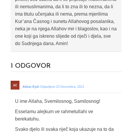
ili nemuslimanima, da li to zna ili to nezna, da li
ima titulu učenjaka ili nema, prema mjerilima
Kur’ana Časnog i sunetu Allahovog posalanika,
neka je na njega Allahov mir i blagoslov, kao i na
one koji ga iskreno slijede od riječi i djela, sve
do Sudnjega dana. Amin!
1
ODGOVOR
Akbar Eydi
Objavljeno 23 Decembra, 2021
U ime Allaha, Svemilosnog, Samilosnog!
Esselamu alejkum ve rahmetullahi ve
berekatuhu.
Svako djelo ili svaka riječ koja ukazuje na to da