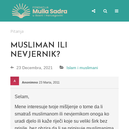
Pitanja
MUSLIMAN ILI
NEVJERNIK?
23 Decembra, 2021
Islam i muslimani
Anonimno
23 Marta, 2011
Selam,
Mene interesuje tvoje mišljenje o tome da li
smatraš muslimanom ili nevjernikom onoga ko
uradi djelo ili kaže riječi koje su veliki širk bez
prisile, bez obzira da li se pripisuje muslimanima