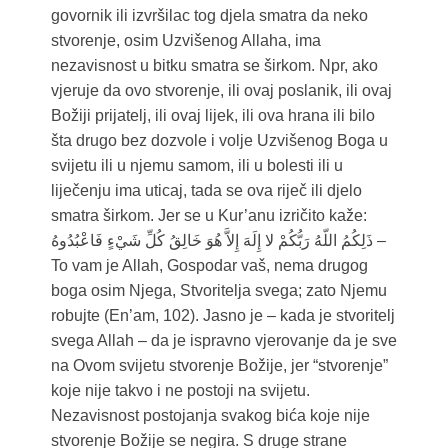
govornik ili izvršilac tog djela smatra da neko
stvorenje, osim Uzvišenog Allaha, ima
nezavisnost u bitku smatra se širkom. Npr, ako
vjeruje da ovo stvorenje, ili ovaj poslanik, ili ovaj
Božiji prijatelj, ili ovaj lijek, ili ova hrana ili bilo
šta drugo bez dozvole i volje Uzvišenog Boga u
svijetu ili u njemu samom, ili u bolesti ili u
liječenju ima uticaj, tada se ova riječ ili djelo
smatra širkom. Jer se u Kur’anu izričito kaže:
ذَلِكُمُ اللّهُ رَبُّكُمْ لا إِلَهَ إِلاَّ هُوَ خَالِقُ كُلِّ شَيْءٍ فَاعْبُدُوهُ –
To vam je Allah, Gospodar vaš, nema drugog
boga osim Njega, Stvoritelja svega; zato Njemu
robujte (En’am, 102). Jasno je – kada je stvoritelj
svega Allah – da je ispravno vjerovanje da je sve
na Ovom svijetu stvorenje Božije, jer “stvorenje”
koje nije takvo i ne postoji na svijetu.
Nezavisnost postojanja svakog bića koje nije
stvorenje Božije se negira. S druge strane