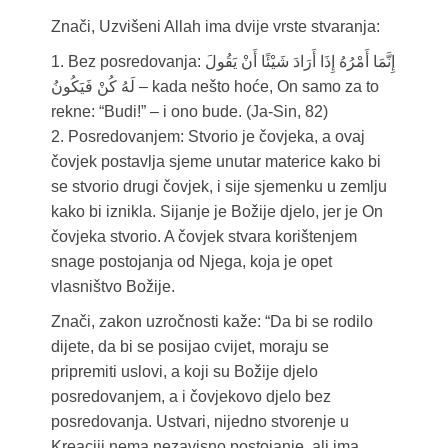
Znači, Uzvišeni Allah ima dvije vrste stvaranja:
1. Bez posredovanja: إِنَّمَا أَمْرُهُ إِذَا أَرَادَ شَيْئًا أَنْ يَقُولَ
لَهُ كُنْ فَيَكُونُ – kada nešto hoće, On samo za to
rekne: “Budi!” – i ono bude. (Ja-Sin, 82)
2. Posredovanjem: Stvorio je čovjeka, a ovaj
čovjek postavlja sjeme unutar materice kako bi
se stvorio drugi čovjek, i sije sjemenku u zemlju
kako bi iznikla. Sijanje je Božije djelo, jer je On
čovjeka stvorio. A čovjek stvara korištenjem
snage postojanja od Njega, koja je opet
vlasništvo Božije.
Znači, zakon uzročnosti kaže: “Da bi se rodilo
dijete, da bi se posijao cvijet, moraju se
pripremiti uslovi, a koji su Božije djelo
posredovanjem, a i čovjekovo djelo bez
posredovanja. Ustvari, nijedno stvorenje u
Kreaciji nema nezavisno postojanje, ali ima