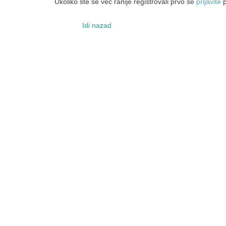
Ukoliko ste se već ranije registrovali prvo se
prijavite
p
Idi nazad