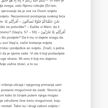
ja svega; zato Njemu robujte (En’am,
no vjerovanje da je sve na Ovom svijetu
a svijetu. Nezavisnost postojanja svakog bića
نَحْنُ 
59) أَفَرَأَيْتُم مَّا تَحْرُثُونَ –
u suri Vaqi’a, način kretanja svijeta
oka i posljedice an svijetu. Znači, s jedne
i da je sjeme vaše. Vi ste ti koji postavljate
 druge strane, Mi smo ti koji mu dajemo
je važne stvari, a to su:
 vršenja uticaja i njegovog primanja sam
e postavio mogućnost da zasiti. Stvorio je
azum kako bi čovjek putem njega mogao
oje združene čine treću mogućnost, koju
nestati. Takvi su i drugi zakoni svijeta i