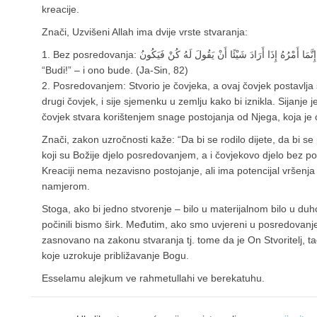
kreacije.
Znači, Uzvišeni Allah ima dvije vrste stvaranja:
1. Bez posredovanja: إِنَّمَا أَمْرُهُ إِذَا أَرَادَ شَيْئًا أَنْ يَقُولَ لَهُ كُنْ فَيَكُونُ – kada nešto hoće, On samo za to rekne:
“Budi!” – i ono bude. (Ja-Sin, 82)
2. Posredovanjem: Stvorio je čovjeka, a ovaj čovjek postavlja
drugi čovjek, i sije sjemenku u zemlju kako bi iznikla. Sijanje je
čovjek stvara korištenjem snage postojanja od Njega, koja je o
Znači, zakon uzročnosti kaže: “Da bi se rodilo dijete, da bi se 
koji su Božije djelo posredovanjem, a i čovjekovo djelo bez po
Kreaciji nema nezavisno postojanje, ali ima potencijal vršenja
namjerom.
Stoga, ako bi jedno stvorenje – bilo u materijalnom bilo u du
počinili bismo širk. Međutim, ako smo uvjereni u posredovanje
zasnovano na zakonu stvaranja tj. tome da je On Stvoritelj, tada je to jedinst
koje uzrokuje približavanje Bogu.
Esselamu alejkum ve rahmetullahi ve berekatuhu.