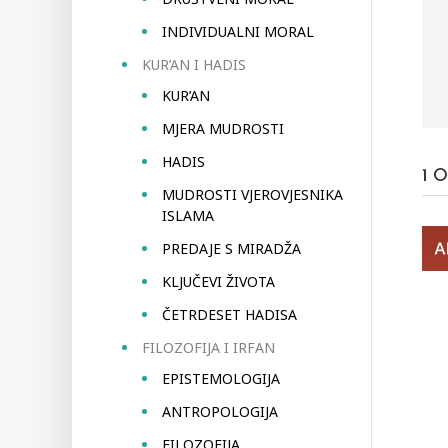
INDIVIDUALNI MORAL
KUR’AN I HADIS
KUR’AN
MJERA MUDROSTI
HADIS
1
O
MUDROSTI VJEROVJESNIKA
ISLAMA
PREDAJE S MIRADŽA
KLJUČEVI ŽIVOTA
ČETRDESET HADISA
FILOZOFIJA I IRFAN
EPISTEMOLOGIJA
ANTROPOLOGIJA
FILOZOFIJA