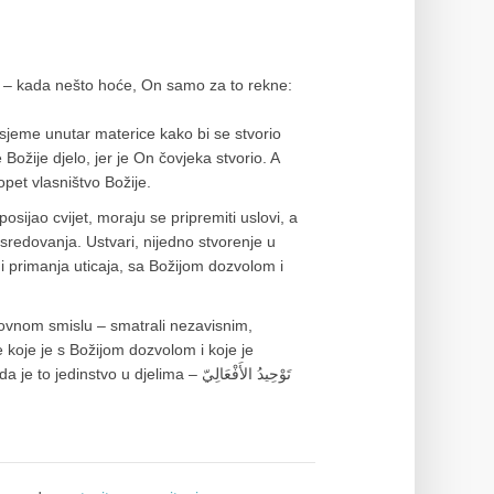
 sjeme unutar materice kako bi se stvorio
 Božije djelo, jer je On čovjeka stvorio. A
pet vlasništvo Božije.
posijao cvijet, moraju se pripremiti uslovi, a
sredovanja. Ustvari, nijedno stvorenje u
 i primanja uticaja, sa Božijom dozvolom i
hovnom smislu – smatrali nezavisnim,
 koje je s Božijom dozvolom i koje je
vo u djelima – تَوْحِيدُ الأَفْعَالِيّ