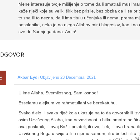
Mene interesuje tvoje mišljenje o tome da li smatraš musliman
kaže riječi koje su veliki širk bez prisile, bez obzira da li se 
to zna ili to nezna, da li ima titulu učenjaka ili nema, prema
posalanika, neka je na njega Allahov mir i blagoslov, kao i na on
sve do Sudnjega dana. Amin!
DGOVOR
Akbar Eydi
Objavljeno 23 Decembra, 2021
U ime Allaha, Svemilosnog, Samilosnog!
Esselamu alejkum ve rahmetullahi ve berekatuhu.
Svako djelo ili svaka riječ koja ukazuje na to da govornik ili i
osim Uzvišenog Allaha, ima nezavisnost u bitku smatra se širko
ovaj poslanik, ili ovaj Božiji prijatelj, ili ovaj lijek, ili ova hrana
Uzvišenog Boga u svijetu ili u njemu samom, ili u bolesti ili u lij