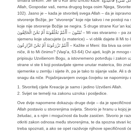
smatra širkom. Jer se u Kur’anu izričito kaže: ذَلِكُمُ اللّهُ رَبُّكُمْ لا إِلَهَ إِلاَّ هُوَ خَالِقُ كُلِّ شَيْءٍ فَاعْبُدُوهُ – To vam je
Allah, Gospodar vaš, nema drugog boga osim Njega, Stvoritel
102). Jasno je – kada je stvoritelj svega Allah – da je isprav
stvorenje Božije, jer “stvorenje” koje nije takvo i ne postoji n
koje nije stvorenje Božije se negira. S druge strane Kur’an kaže: خَلَقْنَاكُمْ فَلَوْلَا تُصَدِّقُونَ – أَفَرَأَيْتُم مَّا
تُمْنُونَ – أَأَنتُمْ تَخْلُقُونَهُ أَمْ نَحْنُ الْخَالِقُونَ – Mi vas stvaramo – pa zašto ne potvrdite? – Kažite vi Meni: da li
sjemenu koje ubacujete (u materice) – vi oblik dajete ili Mi to činimo? (Vaqi’a, 57 – 
أَأَنتُمْ تَزْرَعُونَهُ أَمْ نَحْنُ الزَّارِعُونَ – Kažite vi Meni: šta biva sa onim što posijete? Da li mu vi dajete snagu da
niče, ili to Mi činimo? (Vaqi’a, 63-64) Ovi ajeti, kojih je mnogo 
pripisuju Uzvišenom Bogu, a istovremeno potvrđuju i zakon uzr
strane vi ste ti koji postavljate sjeme unutar materica, što znač
sjemenke u zemlju i sijete ih, pa je tako to sijanje vaše. Ali s
snagu da niče. Pojašnjavanjem ovoga čovjeku se napominju dvi
1. Stvoritelj cijele Kreacije je samo i jedino Uzvišeni Allah.
2. Svijet se temelji na zakonu uzroka i posljedice.
Ove dvije napomene dokazuju druge dvije – da je specifičnost
Allah postavio u stvorenjima svijeta. Stvorio je hranu u kojoj j
želudac, a s njim i mogućnost da bude zasićen. Stvorio je r
otkriti zakon odnosa među stvorenjima, te da spozna stvari k
treba spoznati, a ako se opet razdvoje njihove specifičnosti će 