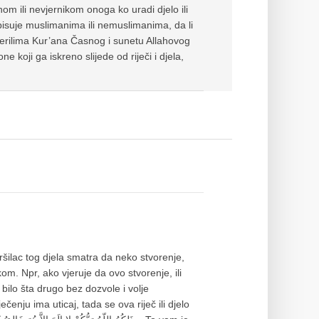
om ili nevjernikom onoga ko uradi djelo ili
pripisuje muslimanima ili nemuslimanima, da li
 mjerilima Kur’ana Časnog i sunetu Allahovog
e koji ga iskreno slijede od riječi i djela,
zvršilac tog djela smatra da neko stvorenje,
m. Npr, ako vjeruje da ovo stvorenje, ili
 ili bilo šta drugo bez dozvole i volje
ečenju ima uticaj, tada se ova riječ ili djelo