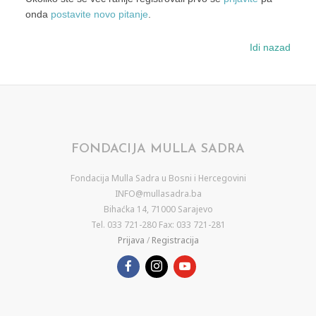
onda
postavite novo pitanje
.
Idi nazad
FONDACIJA MULLA SADRA
Fondacija Mulla Sadra u Bosni i Hercegovini
INFO@mullasadra.ba
Bihaćka 14, 71000 Sarajevo
Tel. 033 721-280 Fax: 033 721-281
Prijava
/
Registracija