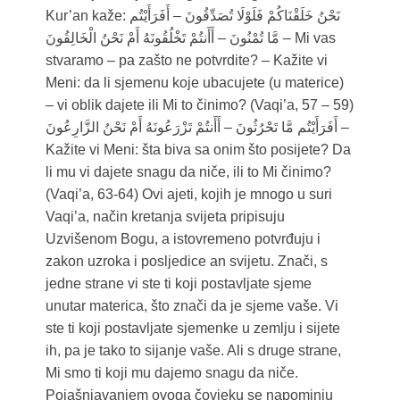
Kur’an kaže: نَحْنُ خَلَقْنَاكُمْ فَلَوْلَا تُصَدِّقُونَ – أَفَرَأَيْتُم
مَّا تُمْنُونَ – أَأَنتُمْ تَخْلُقُونَهُ أَمْ نَحْنُ الْخَالِقُونَ – Mi vas
stvaramo – pa zašto ne potvrdite? – Kažite vi
Meni: da li sjemenu koje ubacujete (u materice)
– vi oblik dajete ili Mi to činimo? (Vaqi’a, 57 – 59)
أَفَرَأَيْتُم مَّا تَحْرُثُونَ – أَأَنتُمْ تَزْرَعُونَهُ أَمْ نَحْنُ الزَّارِعُونَ –
Kažite vi Meni: šta biva sa onim što posijete? Da
li mu vi dajete snagu da niče, ili to Mi činimo?
(Vaqi’a, 63-64) Ovi ajeti, kojih je mnogo u suri
Vaqi’a, način kretanja svijeta pripisuju
Uzvišenom Bogu, a istovremeno potvrđuju i
zakon uzroka i posljedice an svijetu. Znači, s
jedne strane vi ste ti koji postavljate sjeme
unutar materica, što znači da je sjeme vaše. Vi
ste ti koji postavljate sjemenke u zemlju i sijete
ih, pa je tako to sijanje vaše. Ali s druge strane,
Mi smo ti koji mu dajemo snagu da niče.
Pojašnjavanjem ovoga čovjeku se napominju