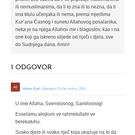
ili nemuslimanima, da li to zna ili to nezna, da li
ima titulu učenjaka ili nema, prema mjerilima
Kur’ana Časnog i sunetu Allahovog posalanika,
neka je na njega Allahov mir i blagoslov, kao i na
one koji ga iskreno slijede od riječi i djela, sve
do Sudnjega dana. Amin!
1
ODGOVOR
Akbar Eydi
Objavljeno 23 Decembra, 2021
U ime Allaha, Svemilosnog, Samilosnog!
Esselamu alejkum ve rahmetullahi ve
berekatuhu.
Svako djelo ili svaka riječ koja ukazuje na to da