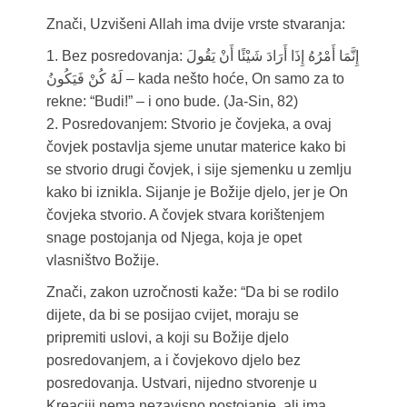
Znači, Uzvišeni Allah ima dvije vrste stvaranja:
1. Bez posredovanja: إِنَّمَا أَمْرُهُ إِذَا أَرَادَ شَيْئًا أَنْ يَقُولَ
لَهُ كُنْ فَيَكُونُ – kada nešto hoće, On samo za to
rekne: “Budi!” – i ono bude. (Ja-Sin, 82)
2. Posredovanjem: Stvorio je čovjeka, a ovaj
čovjek postavlja sjeme unutar materice kako bi
se stvorio drugi čovjek, i sije sjemenku u zemlju
kako bi iznikla. Sijanje je Božije djelo, jer je On
čovjeka stvorio. A čovjek stvara korištenjem
snage postojanja od Njega, koja je opet
vlasništvo Božije.
Znači, zakon uzročnosti kaže: “Da bi se rodilo
dijete, da bi se posijao cvijet, moraju se
pripremiti uslovi, a koji su Božije djelo
posredovanjem, a i čovjekovo djelo bez
posredovanja. Ustvari, nijedno stvorenje u
Kreaciji nema nezavisno postojanje, ali ima