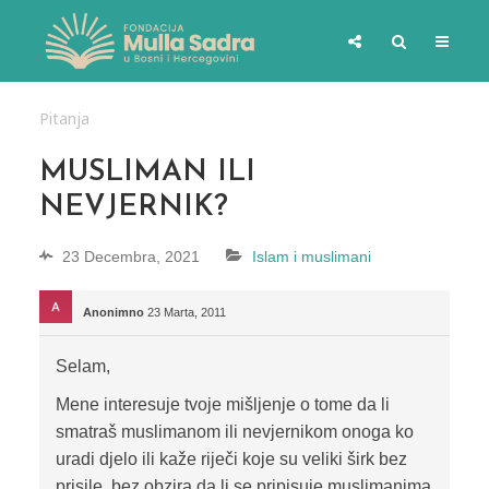
Pitanja
MUSLIMAN ILI
NEVJERNIK?
23 Decembra, 2021
Islam i muslimani
Anonimno
23 Marta, 2011
Selam,
Mene interesuje tvoje mišljenje o tome da li
smatraš muslimanom ili nevjernikom onoga ko
uradi djelo ili kaže riječi koje su veliki širk bez
prisile, bez obzira da li se pripisuje muslimanima