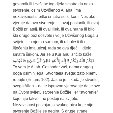
govornik ili izvršilac tog djela smatra da neko
stvorenje, osim Uzvišenog Allaha, ima
nezavisnost u bitku smatra se širkom. Npr, ako
vjeruje da ovo stvorenje, ili ovaj poslanik, ili ovaj
Božiji prijatelj, ili ovaj lijek, ili ova hrana ili bilo
šta drugo bez dozvole i volje Uzvišenog Boga u
svijetu ili u njemu samom, ili u bolesti ili u
liječenju ima uticaj, tada se ova riječ ili djelo
smatra širkom. Jer se u Kur’anu izričito kaže:
ذَلِكُمُ اللّهُ رَبُّكُمْ لا إِلَهَ إِلاَّ هُوَ خَالِقُ كُلِّ شَيْءٍ فَاعْبُدُوهُ –
To vam je Allah, Gospodar vaš, nema drugog
boga osim Njega, Stvoritelja svega; zato Njemu
robujte (En’am, 102). Jasno je – kada je stvoritelj
svega Allah – da je ispravno vjerovanje da je sve
na Ovom svijetu stvorenje Božije, jer “stvorenje”
koje nije takvo i ne postoji na svijetu.
Nezavisnost postojanja svakog bića koje nije
stvorenje Božije se negira. S druge strane