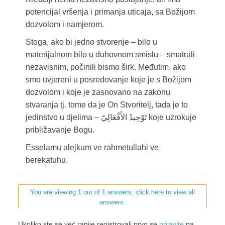
potencijal vršenja i primanja uticaja, sa Božijom
dozvolom i namjerom.
Stoga, ako bi jedno stvorenje – bilo u
materijalnom bilo u duhovnom smislu – smatrali
nezavisnim, počinili bismo širk. Međutim, ako
smo uvjereni u posredovanje koje je s Božijom
dozvolom i koje je zasnovano na zakonu
stvaranja tj. tome da je On Stvoritelj, tada je to
jedinstvo u djelima – تَوْحِيدُ الأَفْعَالِيّ koje uzrokuje
približavanje Bogu.
Esselamu alejkum ve rahmetullahi ve
berekatuhu.
You are viewing 1 out of 1 answers, click here to view all
answers.
Ukoliko ste se već ranije registrovali prvo se
prijavite
pa