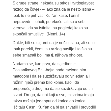
S druge strane, nekada su prkos i tvrdoglavost
razlog da čovjek – iako zna da je nešto istina –
ipak to ne prihvati. Kur’an kaže: I oni ih,
nepravedni i oholi, porekoše, ali su u sebi
vjerovali da su istinita, pa pogledaj kako su
skončali smutljivci. (Neml, 14)
Dakle, bili su sigurni da je nešto istina, ali su to
ipak porekli, čemu su razlog nasilje i to što su
sebe smatrali boljima tj. njihova oholost.
Nadamo se, kao prvo, da sljedbenici
Poslanikovog Ehli-bejta hode racionalnim
metodom i da se suzdržavaju od vrijeđanja i
ružnih riječi prema bilo kome, kao i da
preporučuju drugima da se suzdržavaju od tih
stvari. Drugo, da oni koji u svojim srcima imaju
takvu mržnju jedanput od korice do korice
iščitaju Časni Kur’an da bi ga shvatili i provodili