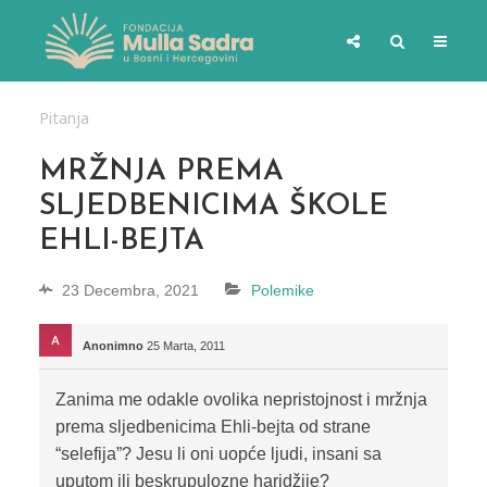
Pitanja
MRŽNJA PREMA
SLJEDBENICIMA ŠKOLE
EHLI-BEJTA
23 Decembra, 2021
Polemike
Anonimno
25 Marta, 2011
Zanima me odakle ovolika nepristojnost i mržnja
prema sljedbenicima Ehli-bejta od strane
“selefija”? Jesu li oni uopće ljudi, insani sa
uputom ili beskrupulozne haridžije?