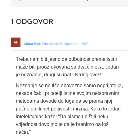
1
ODGOVOR
Akbar Eydi
Objavljeno 23 Decembra, 2021
Treba nam biti jasno da odbojnost prema istini
može biti prouzrokovana sa dva činioca. Jedan
je neznanje, drugi su inat i tvrdoglavost.
Neznanje se ne tiče obavezno samo neprijatelja,
nekada čak i prijatelji istine svojim neispravnim
metodama dovode do toga da se prema njoj
počne gajiti netrpeljivost i mržnja. Kako to jedan
intelektualac kaže: “Da bismo uništili neku
vrijednost dovoljno je da je branimo na loš
način.”