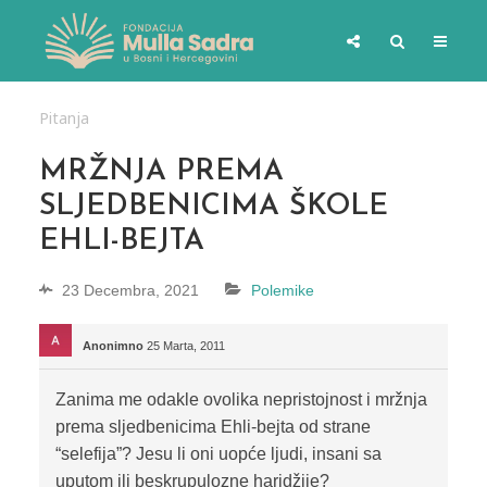
Pitanja
MRŽNJA PREMA
SLJEDBENICIMA ŠKOLE
EHLI-BEJTA
23 Decembra, 2021
Polemike
Anonimno
25 Marta, 2011
Zanima me odakle ovolika nepristojnost i mržnja
prema sljedbenicima Ehli-bejta od strane
“selefija”? Jesu li oni uopće ljudi, insani sa
uputom ili beskrupulozne haridžije?