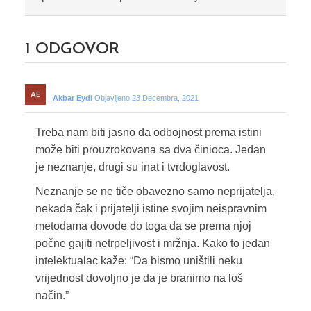
1
ODGOVOR
Akbar Eydi
Objavljeno 23 Decembra, 2021
Treba nam biti jasno da odbojnost prema istini
može biti prouzrokovana sa dva činioca. Jedan
je neznanje, drugi su inat i tvrdoglavost.
Neznanje se ne tiče obavezno samo neprijatelja,
nekada čak i prijatelji istine svojim neispravnim
metodama dovode do toga da se prema njoj
počne gajiti netrpeljivost i mržnja. Kako to jedan
intelektualac kaže: “Da bismo uništili neku
vrijednost dovoljno je da je branimo na loš
način.”