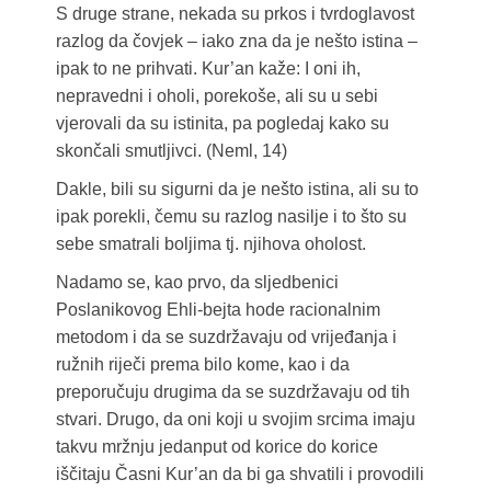
S druge strane, nekada su prkos i tvrdoglavost
razlog da čovjek – iako zna da je nešto istina –
ipak to ne prihvati. Kur’an kaže: I oni ih,
nepravedni i oholi, porekoše, ali su u sebi
vjerovali da su istinita, pa pogledaj kako su
skončali smutljivci. (Neml, 14)
Dakle, bili su sigurni da je nešto istina, ali su to
ipak porekli, čemu su razlog nasilje i to što su
sebe smatrali boljima tj. njihova oholost.
Nadamo se, kao prvo, da sljedbenici
Poslanikovog Ehli-bejta hode racionalnim
metodom i da se suzdržavaju od vrijeđanja i
ružnih riječi prema bilo kome, kao i da
preporučuju drugima da se suzdržavaju od tih
stvari. Drugo, da oni koji u svojim srcima imaju
takvu mržnju jedanput od korice do korice
iščitaju Časni Kur’an da bi ga shvatili i provodili