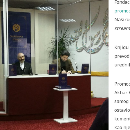
Fondaci
promoc
Nasiru
stream
Knjigu 
prevodi
urednik
Promoci
Akbar E
samog a
ostavio
koment
kao nj