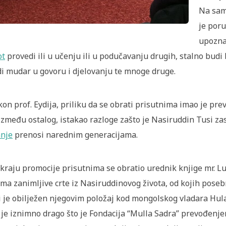
Na sam
je poru
upozna
ot
provedi ili u učenju ili u podučavanju drugih, stalno bu
i mudar u govoru i djelovanju te mnoge druge.
on prof. Eydija, priliku da se obrati prisutnima imao je prevo
 između ostalog, istakao razloge zašto je Nasiruddin Tusi z
nje
prenosi narednim generacijama.
kraju promocije prisutnima se obratio urednik knjige mr. Lut
ma zanimljive crte iz Nasiruddinovog života, od kojih poseb
i je obilježen njegovim položaj kod mongolskog vladara Hul
je iznimno drago što je Fondacija “Mulla Sadra” prevođenje