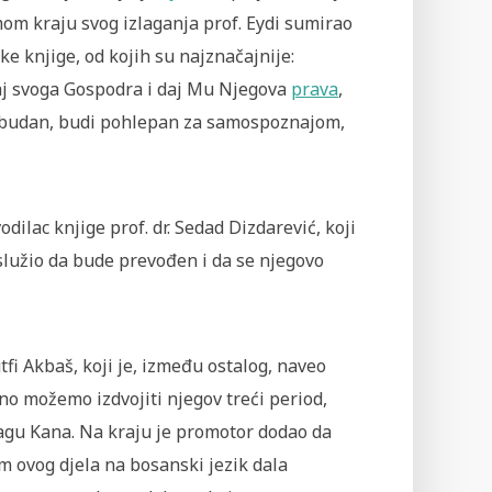
om kraju svog izlaganja prof. Eydi sumirao
ke knjige, od kojih su najznačajnije:
j svoga Gospodra i daj Mu Njegova
prava
,
di budan, budi pohlepan za samospoznajom,
dilac knjige prof. dr. Sedad Dizdarević, koji
aslužio da bude prevođen i da se njegovo
fi Akbaš, koji je, između ostalog, naveo
no možemo izdvojiti njegov treći period,
agu Kana. Na kraju je promotor dodao da
m ovog djela na bosanski jezik dala