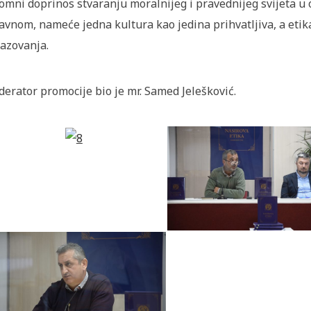
omni doprinos stvaranju moralnijeg i pravednijeg svijeta u
avnom, nameće jedna kultura kao jedina prihvatljiva, a etika
azovanja.
erator promocije bio je mr. Samed Jelešković.