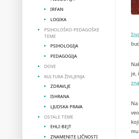
IRFAN
LOGIKA
PSIHOLOŠKO-PEDAGOŠKE
živ
TEME
bud
PSIHOLOGIJA
PEDAGOGIJA
Nak
DOVE
je,
KULTURA ŽIVLJENJA
zna
ZDRAVLJE
ISHRANA
Na 
LJUDSKA PRAVA
veo
OSTALE TEME
koj
EHLI-BEJT
mu 
ZNAMENITE LIČNOSTI