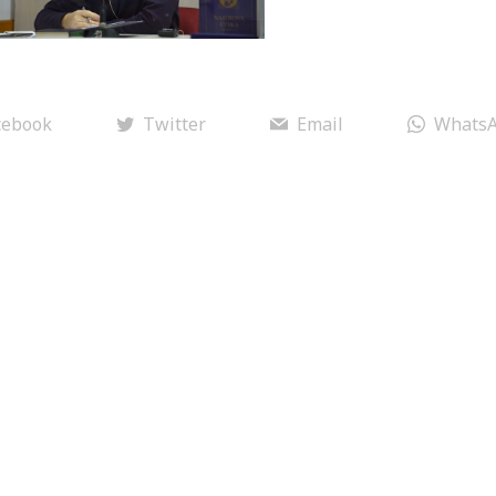
cebook
Twitter
Email
Whats