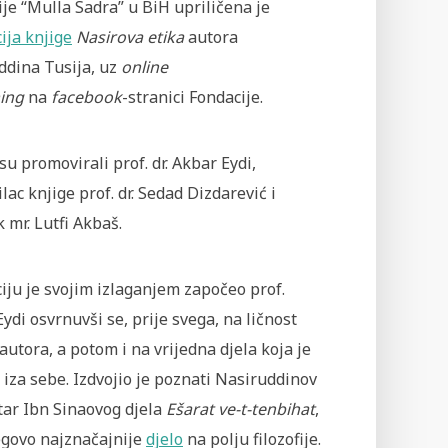
je “Mulla Sadra” u BiH upriličena je
ija knjige
Nasirova etika
autora
ddina Tusija, uz
online
ing
na
facebook
-stranici Fondacije.
su promovirali prof. dr. Akbar Eydi,
lac knjige prof. dr. Sedad Dizdarević i
 mr. Lutfi Akbaš.
ju je svojim izlaganjem započeo prof.
ydi osvrnuvši se, prije svega, na ličnost
utora, a potom i na vrijedna djela koja je
 iza sebe. Izdvojio je poznati Nasiruddinov
ar Ibn Sinaovog djela
Ešarat ve-t-tenbihat
,
egovo najznačajnije
djelo
na polju filozofije.