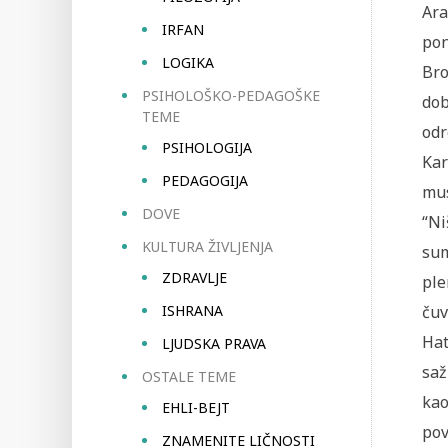
Ara
IRFAN
pon
LOGIKA
Bro
PSIHOLOŠKO-PEDAGOŠKE
dob
TEME
odr
PSIHOLOGIJA
Kar
PEDAGOGIJA
mus
DOVE
“Ni
KULTURA ŽIVLJENJA
sum
ZDRAVLJE
ple
ISHRANA
čuv
Hat
LJUDSKA PRAVA
saž
OSTALE TEME
kao
EHLI-BEJT
pov
ZNAMENITE LIČNOSTI