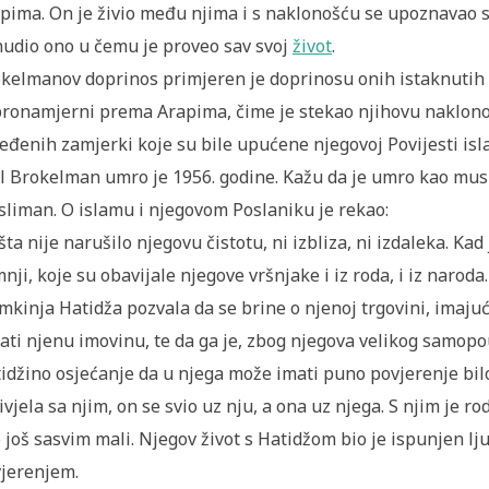
pima. On je živio među njima i s naklonošću se upoznavao sa
udio ono u čemu je proveo sav svoj
život
.
kelmanov doprinos primjeren je doprinosu onih istaknutih or
ronamjerni prema Arapima, čime je stekao njihovu naklonost
eđenih zamjerki koje su bile upućene njegovoj Povijesti isla
l Brokelman umro je 1956. godine. Kažu da je umro kao musl
liman. O islamu i njegovom Poslaniku je rekao:
šta nije narušilo njegovu čistotu, ni izbliza, ni izdaleka. Kad 
nji, koje su obavijale njegove vršnjake i iz roda, i iz naroda
mkinja Hatidža pozvala da se brine o njenoj trgovini, imajuć
ati njenu imovinu, te da ga je, zbog njegova velikog samopo
idžino osjećanje da u njega može imati puno povjerenje bil
ivjela sa njim, on se svio uz nju, a ona uz njega. S njim je rod
 još sasvim mali. Njegov život s Hatidžom bio je ispunjen 
jerenjem.