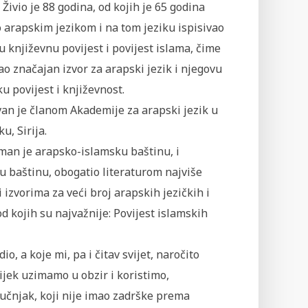
i. Živio je 88 godina, od kojih je 65 godina
 arapskim jezikom i na tom jeziku ispisivao
 književnu povijest i povijest islama, čime
ao značajan izvor za arapski jezik i njegovu
u povijest i književnost.
an je članom Akademije za arapski jezik u
, Sirija.
man je arapsko-islamsku baštinu, i
u baštinu, obogatio literaturom najviše
i izvorima za veći broj arapskih jezičkih i
d kojih su najvažnije: Povijest islamskih
o, a koje mi, pa i čitav svijet, naročito
vijek uzimamo u obzir i koristimo,
ručnjak, koji nije imao zadrške prema