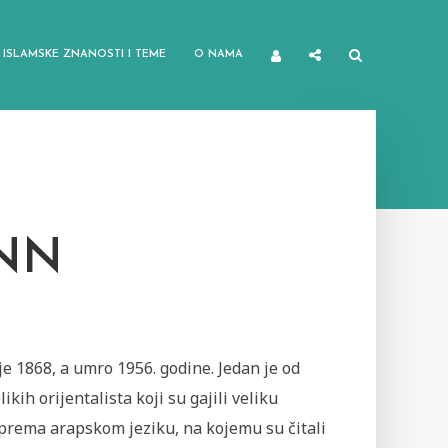
ISLAMSKE ZNANOSTI I TEME
O NAMA
NN
e 1868, a umro 1956. godine. Jedan je od
likih orijentalista koji su gajili veliku
prema arapskom jeziku, na kojemu su čitali