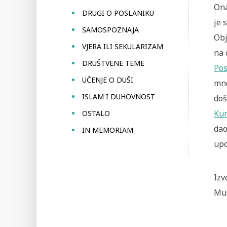
Ona
DRUGI O POSLANIKU
je 
SAMOSPOZNAJA
Obj
VJERA ILI SEKULARIZAM
na 
DRUŠTVENE TEME
Pos
UČENJE O DUŠI
mno
ISLAM I DUHOVNOST
doš
Kur
OSTALO
da
IN MEMORIAM
upo
Izv
Mus