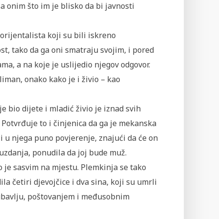
 onim što im je blisko da bi javnosti
ijentalista koji su bili iskreno
, tako da ga oni smatraju svojim, i pored
ma, a na koje je uslijedio njegov odgovor.
iman, onako kako je i živio – kao
je bio dijete i mladić živio je iznad svih
. Potvrđuje to i činjenica da ga je mekanska
i u njega puno povjerenje, znajući da će on
uzdanja, ponudila da joj bude muž.
o je sasvim na mjestu. Plemkinja se tako
ila četiri djevojčice i dva sina, koji su umrli
ljubavlju, poštovanjem i međusobnim