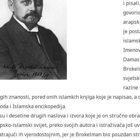
i pisal
govorio
arapsku
je post
islamsk
Imenov
Damasku
Brokel
svjetsk
razine 
gih znanosti, pored onih islamkih knjiga koje je napisao, a o
oda i Islamska encikopedija.
su i desetine drugih naslova i izvora koje je on stručno obradi
psko-islamski svijet, preko svojih autora i istraživača još u
trajući ih vjerodostojnim, jer je Brokelman bio pouzdan st