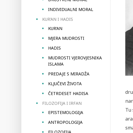
INDIVIDUALNI MORAL
KUR’AN I HADIS
KUR’AN
MJERA MUDROSTI
HADIS
MUDROSTI VJEROVJESNIKA
ISLAMA
PREDAJE S MIRADŽA
KLJUČEVI ŽIVOTA
dru
ČETRDESET HADISA
nar
FILOZOFIJA I IRFAN
Tu 
EPISTEMOLOGIJA
ara
ANTROPOLOGIJA
sma
FILOZOFIJA