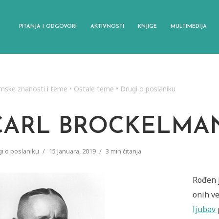
PITANJA I ODGOVORI
AKTIVNOSTI
KNJIGE
MULTIMEDIJA
amske znanosti i teme
•
Ostale teme
•
Drugi o poslaniku
CARL BROCKELMA
i o poslaniku
15 Januara, 2019
3 min čitanja
Rođen j
onih ve
ljubav