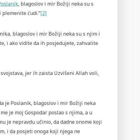
Poslanik
, blagoslov i mir Božiji neka su s
 plemenite ćudi.”
[2]
nika, blagoslov i mir Božiji neka su s njim i
e, i ako vidite da ih posjedujete, zahvalite
vojstava, jer ih zaista Uzvišeni Allah voli,
da je Poslanik, blagoslov i mir Božiji neka
r me je moj Gospodar poslao s njima, a u
mu je nepravdu učinio, da dadne onome koji
m, i da posjeti onoga koji njega ne