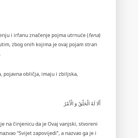
čenju i irfanu značenje pojma utrnuće (
fena
)
utim, zbog onih kojima je ovaj pojam stran
.
 pojavna obličja, imaju i zbiljska,
e na činjenicu da je Ovaj vanjski, stvoreni
azvao “Svijet zapovijedi”, a nazvao ga je i