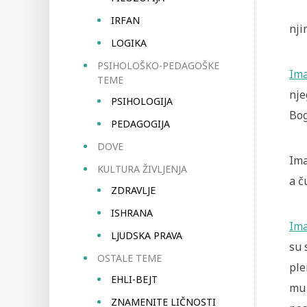
IRFAN
nji
LOGIKA
PSIHOLOŠKO-PEDAGOŠKE
Im
TEME
nje
PSIHOLOGIJA
Bog
PEDAGOGIJA
DOVE
Ima
KULTURA ŽIVLJENJA
a č
ZDRAVLJE
ISHRANA
Im
LJUDSKA PRAVA
su 
OSTALE TEME
ple
EHLI-BEJT
mu 
ZNAMENITE LIČNOSTI