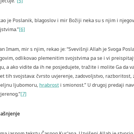
jećuje.”
[5]
ao je Poslanik, blagoslov i mir Božiji neka su s njim i njeg
jstvima.”
[6]
an Imam, mir s njim, rekao je: “Svevišnji Allah je Svoga Posla
govim, odlikovao plemenitim svojstvima pa se i vi preispitajt
u, a ako vidite da ih ne posjedujete, tražite i molite Ga da v
et tih svojstava: čvrsto uvjerenje, zadovoljstvo, razboritost,
eljnu ljubomoru,
hrabrost
i smionost.” U drugoj predaji navo
jerenog.”
[7]
ašnjenje
ma jasnom tekstu Časnog Kur’ana, Uzvišeni Allah je stvori