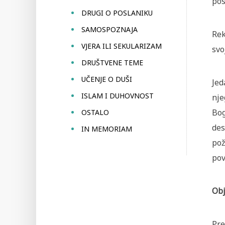
pos
DRUGI O POSLANIKU
SAMOSPOZNAJA
Rek
VJERA ILI SEKULARIZAM
svo
DRUŠTVENE TEME
UČENJE O DUŠI
Jed
ISLAM I DUHOVNOST
nje
Bog
OSTALO
des
IN MEMORIAM
pož
pov
Obj
Pre