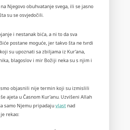
 na Njegovo obuhvatanje svega, ili se jasno
šta su se osvjedočili.
janje i nestanak bića, a ni to da sva
iće postane moguće, jer takvo šta ne tvrdi
 koji su upoznati sa zbiljama iz Kur’ana,
a, blagoslov i mir Božiji neka su s njim i
o objasnili nije termin koji su izmislili
više ajeta u Časnom Kur’anu. Uzvišeni Allah
 da samo Njemu pripadaju
vlast
nad
je rekao: