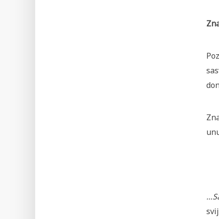
Zna
Poz
sas
don
Zna
unu
…Sa
svi