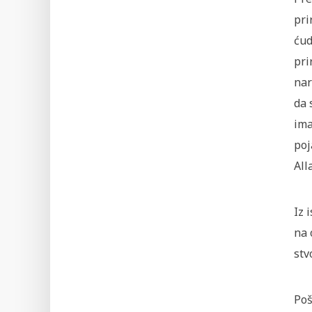
pri
ćud
pri
nar
da 
ima
poj
All
Iz 
na 
stv
Poš