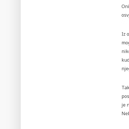
Oni
osv
Iz 
mog
nik
kud
nje
Tak
pos
je 
Neb