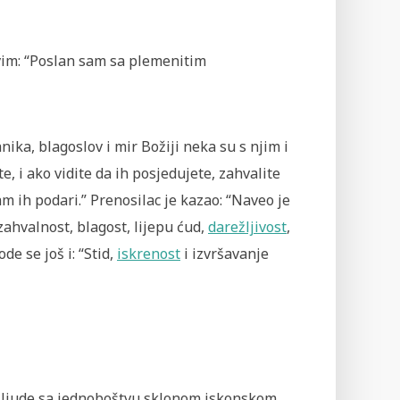
ovim: “Poslan sam sa plemenitim
nika, blagoslov i mir Božiji neka su s njim i
e, i ako vidite da ih posjedujete, zahvalite
am ih podari.” Prenosilac je kazao: “Naveo je
 zahvalnost, blagost, lijepu ćud,
darežljivost
,
de se još i: “Stid,
iskrenost
i izvršavanje
o ljude sa jednoboštvu sklonom iskonskom