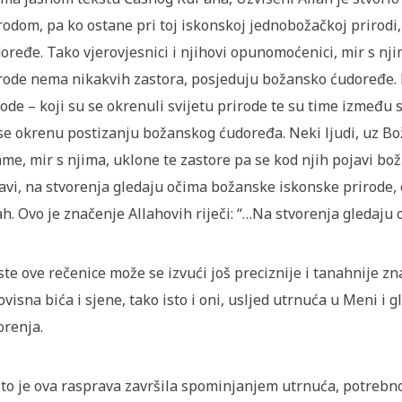
rodom, pa ko ostane pri toj iskonskoj jednobožačkoj prirodi
oređe. Tako vjerovjesnici i njihovi opunomoćenici, mir s nj
rode nema nikakvih zastora, posjeduju božansko ćudoređe. 
ode – koji su se okrenuli svijetu prirode te su time između 
se okrenu postizanju božanskog ćudoređa. Neki ljudi, uz Boži
me, mir s njima, uklone te zastore pa se kod njih pojavi bo
avi, na stvorenja gledaju očima božanske iskonske prirode, 
ah. Ovo je značenje Allahovih riječi: “…Na stvorenja gledaju 
iste ove rečenice može se izvući još preciznije i tanahnije z
ovisna bića i sjene, tako isto i oni, usljed utrnuća u Meni i 
orenja.
to je ova rasprava završila spominjanjem utrnuća, potrebn