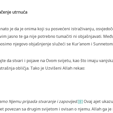
čenje utrnuća
nato je da je onima koji su posvećeni istraživanju, osvjedo
vim jasno te ga nije potrebno tumačiti ni objašnjavati. Međ
osimo njegovo objašnjenje služeći se Kur’anom i Sunnetom
jte da stvari i pojave na Ovom svijetu, kao što imaju vanjska,
trašnja obličja. Tako je Uzvišeni Allah rekao:
mo Njemu pripada stvaranje i zapovijed
.
[8]
Ovaj ajet ukazuj
jet povezan sa drugim svijetom i ovisan o njemu. Allah ga je n