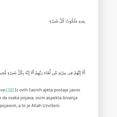
بِيَدِهِ مَلَكُوتُ كُلِّ شَىْءٍ
أَلَا إِنَّهُمْ فِى مِرْ‌يَةٍ مِّن لِّقَاءِ رَ‌بِّهِمْ أَلَا إِنَّهُ بِكُلِّ شَىْءٍ مُّحِ
ve.
[10]
Iz ovih časnih ajeta postaje jasno
te da svaka pojava, osim aspekta bivanja
ojavom, a to je Allah Uzvišeni.