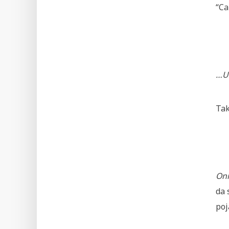
“Ca
…U 
Tak
Oni
da 
poj