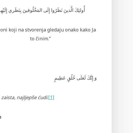
أُولئِكَ الَّذينَ نَظَرُوا إِلَى المَخْلُوقينَ بِنَظَري إِلَيْهِمْ
 oni koji na stvorenja gledaju onako kako Ja
to činim.”
وَ إِنَّكَ لَعَلَى خُلُقٍ عَظِيمٍ
i, zaista, najljepše ćudi
.
[1]
e