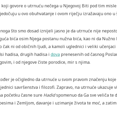
 koji govore o utrnuću nečega u Njegovoj Biti pod tim misle
jedočuju u ovo obuhvatanje i ovom riječju izražavaju ono u
onoga što smo dosad iznijeli jasno je da utrnuće nije neposto
uća bića osim Njega postanu nužna bića, kao ni da Nužno B
o čak ni od običnih ljudi, a kamoli uglednici i veliki učenjaci
si hadisa, drugih hadisa i
dova
prenesenih od časnog Poslanik
govim, i od njegove čiste porodice, mir s njima.
ođer je očigledno da utrnuće u svom pravom značenju koje sm
jednici savršenstva i filozofi. Zapravo, na utrnuće ukazuje 
na početku časne sure
Hadid
spomenuo da Ga sve veliča te
esima i Zemljom, davanje i uzimanje života te moć, a zatim 