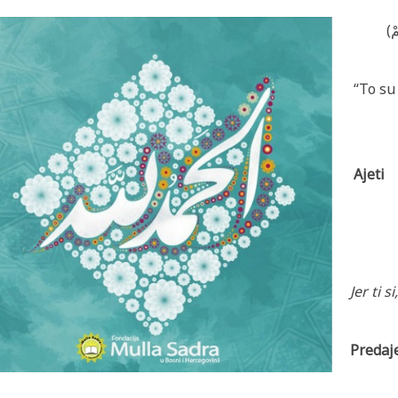
(
“To su
Ajeti
Jer ti s
Predaj