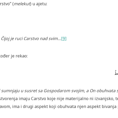
rstvo” (
melekut
) u ajetu:
Čijoj je ruci Carstvo nad svim…
[9]
ođer je rekao:
يطٌ
 sumnjaju u susret sa Gospodarom svojim, a On obuhvata s
stvorenja imaju Carstvo koje nije materijalno ni izvanjsko, 
avom, ima i drugi aspekt koji obuhvata njen aspekt bivanja p