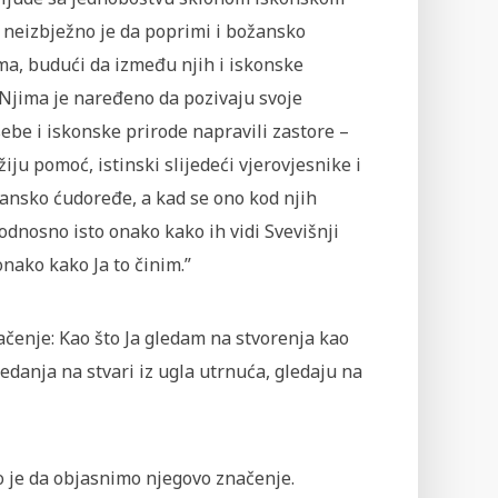
, neizbježno je da poprimi i božansko
ima, budući da između njih i iskonske
Njima je naređeno da pozivaju svoje
sebe i iskonske prirode napravili zastore –
ju pomoć, istinski slijedeći vjerovjesnike i
žansko ćudoređe, a kad se ono kod njih
odnosno isto onako kako ih vidi Svevišnji
onako kako Ja to činim.”
načenje: Kao što Ja gledam na stvorenja kao
gledanja na stvari iz ugla utrnuća, gledaju na
o je da objasnimo njegovo značenje.