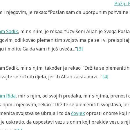
Božiji 
m i njegovim, je rekao: “Poslan sam da upotpunim pohvalne i
am Sadik
, mir s njim, je rekao: “Uzvišeni Allah je Svoga Posla
govim, odlikovao plemenitim svojstvima pa se i vi preispitajt
u i molite Ga da vam ih još uveća…”
[3]
m Sadik, mir s njim, također je rekao: “Držite se plemenitih s
uvajte se ružnih djela, jer ih Allah zaista mrzi…”
[4]
am Rida
, mir s njim, od svojih predaka, mir s njima, prenosi 
s njim i njegovim, rekao: “Držite se plemenitih svojstava, je
menita svojstva se ubraja i to da
čovjek
oprosti onome koji 
je uskratio, da uspostavi vezu s onim koji prekida vezu s nji