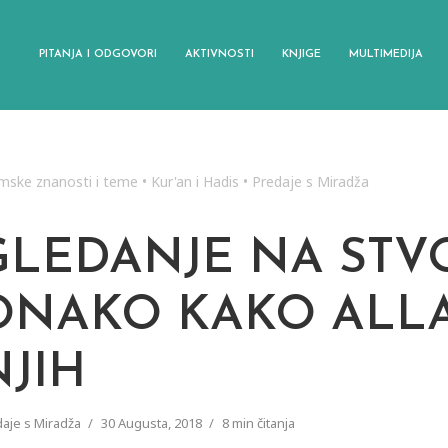
PITANJA I ODGOVORI
AKTIVNOSTI
KNJIGE
MULTIMEDIJA
amske znanosti i teme
•
Kur'an i Hadis
•
Predaje s Miradža
GLEDANJE NA STV
ONAKO KAKO ALL
NJIH
aje s Miradža
30 Augusta, 2018
8 min čitanja