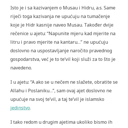
Isto je i sa kazivanjem o Musau i Hidru, a.s. Same
riječi toga kazivanja ne upućuju na tumačenje
koje je Hidr kasnije naveo Musau. Također dvije
rečenice u ajetu: “Napunite mjeru kad mjerite na
litru i pravo mjerite na kantaru…” ne upućuju
doslovno na uspostavljanje naročito pravednog
gospodarstva, već je to te‘vil koji služi za to što je
navedeno.
I u ajetu: “A ako se u nečem ne slažete, obratite se
Allahu i Poslaniku…”, sam ovaj ajet doslovno ne
upućuje na svoj te’vil, a taj te’vil je islamsko
jedinstvo
.
I tako redom u drugim ajetima ukoliko bismo ih