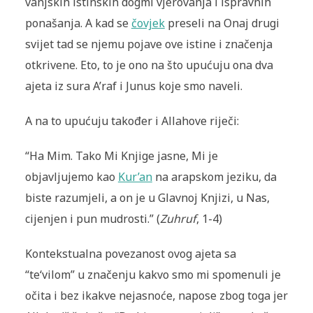
vanjskih istinskih dogmi vjerovanja i ispravnih
ponašanja. A kad se
čovjek
preseli na Onaj drugi
svijet tad se njemu pojave ove istine i značenja
otkrivene. Eto, to je ono na što upućuju ona dva
ajeta iz sura A’raf i Junus koje smo naveli.
A na to upućuju također i Allahove riječi:
“Ha Mim. Tako Mi Knjige jasne, Mi je
objavljujemo kao
Kur’an
na arapskom jeziku, da
biste razumjeli, a on je u Glavnoj Knjizi, u Nas,
cijenjen i pun mudrosti.” (
Zuhruf
, 1-4)
Kontekstualna povezanost ovog ajeta sa
“te‘vilom” u značenju kakvo smo mi spomenuli je
očita i bez ikakve nejasnoće, napose zbog toga jer