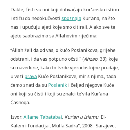
Dakle, čisti su oni koji dohvaćaju kur’ansku istinu
i stižu do nedokučvosti
spoznaja
Kur’ana, na što
nas i upućuju ajeti koje smo citirali. A ako sve te
ajete saobrazimo sa Allahovim riječima:
“Allah želi da od vas, o kućo Poslanikova, grijehe
odstrani, i da vas potpuno očsti.” (
Ahzab
, 33); koje
su navedene, kako to tvrde vjerodostojne predaje,
u vezi
prava
Kuće Poslanikove, mir s njima., tada
ćemo znati da su
Poslanik
i čeljad njegove Kuće
oni koji su čisti i koji su znalci te‘vila Kur’ana
Časnoga.
Izvor:
Allame Tabatabai
,
Kur’an u islamu
, El-
Kalem i Fondacija „Mulla Sadra“, 2008., Sarajevo,