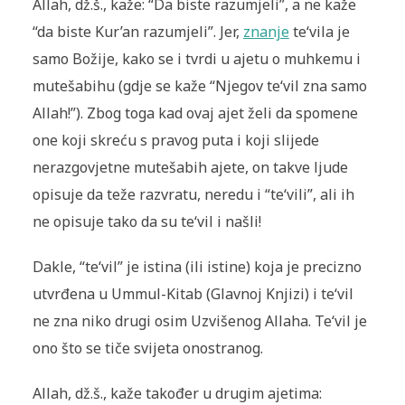
Allah, dž.š., kaže: “Da biste razumjeli”, a ne kaže
“da biste Kur’an razumjeli”. Jer,
znanje
te‘vila je
samo Božije, kako se i tvrdi u ajetu o muhkemu i
mutešabihu (gdje se kaže “Njegov te‘vil zna samo
Allah!”). Zbog toga kad ovaj ajet želi da spomene
one koji skreću s pravog puta i koji slijede
nerazgovjetne mutešabih ajete, on takve ljude
opisuje da teže razvratu, neredu i “te‘vili”, ali ih
ne opisuje tako da su te‘vil i našli!
Dakle, “te‘vil” je istina (ili istine) koja je precizno
utvrđena u Ummul-Kitab (Glavnoj Knjizi) i te‘vil
ne zna niko drugi osim Uzvišenog Allaha. Te‘vil je
ono što se tiče svijeta onostranog.
Allah, dž.š., kaže također u drugim ajetima: