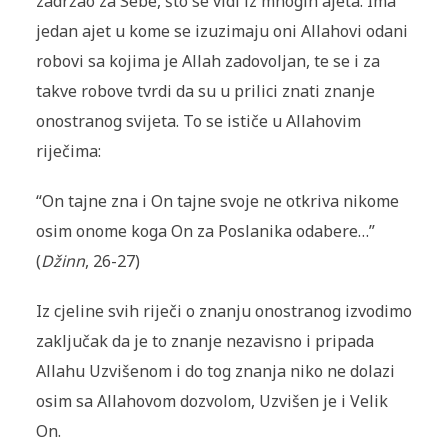
zadržao za Sebe, što se vidi iz mnogih ajeta. Ima
jedan ajet u kome se izuzimaju oni Allahovi odani
robovi sa kojima je Allah zadovoljan, te se i za
takve robove tvrdi da su u prilici znati znanje
onostranog svijeta. To se ističe u Allahovim
riječima:
“On tajne zna i On tajne svoje ne otkriva nikome
osim onome koga On za Poslanika odabere…”
(
Džinn
, 26-27)
Iz cjeline svih riječi o znanju onostranog izvodimo
zaključak da je to znanje nezavisno i pripada
Allahu Uzvišenom i do tog znanja niko ne dolazi
osim sa Allahovom dozvolom, Uzvišen je i Velik
On.