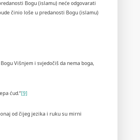
u predanosti Bogu (islamu) neće odgovarati
 bude činio loše u predanosti Bogu (islamu)
daš Bogu Višnjem i svjedočiš da nema boga,
jepa ćud.“
[9]
 onaj od čijeg jezika i ruku su mirni