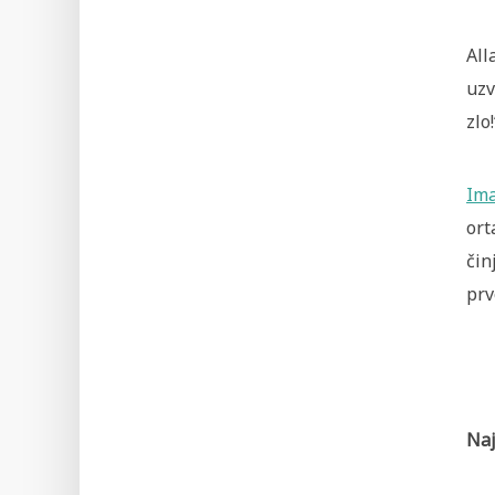
All
uzv
zlo!
Im
ort
čin
prv
Naj