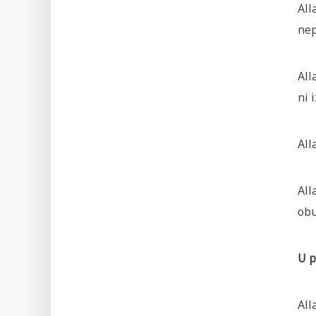
All
nep
All
ni 
All
All
obu
U p
All