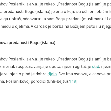
ahov Poslanik, s.a.v.a., je rekao: „Predanost Bogu (islam) je p
a predanosti Bogu (islama) je ona u koju su ušli oni obični 
a ga upitaš, odgovara: ‘Ja sam Bogu predani (musliman).’ U 
meću u djelima. A čardak je borba na Božijem putu i u njeg
ova predanosti Bogu (islama)
ahov Poslanik, s.a.v.a., je rekao: „Predanost Bogu (islam) je b
zin znak raspoznavanja je uputa, njezin ogrtač je
stid
, njez
vjera, njezin plod je dobro
djelo
. Sve ima osnovu, a osnova p
a, Poslanikovoj porodici (Ehli-bejtu).“
[19]