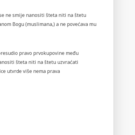
se ne smije nanositi šteta niti na štetu
danom Bogu (muslimana,) a ne povećava mu
 je presudio pravo prvokupovine među
nositi šteta niti na štetu uzvraćati
nice utvrde više nema prava