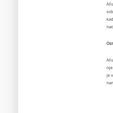
All
sob
kad
nad
Osn
All
nje
je 
nam