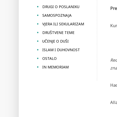
DRUGI O POSLANIKU
Pre
SAMOSPOZNAJA
VJERA ILI SEKULARIZAM
Kur
DRUŠTVENE TEME
UČENJE O DUŠI
ISLAM I DUHOVNOST
OSTALO
Rec
IN MEMORIAM
zna
Had
All