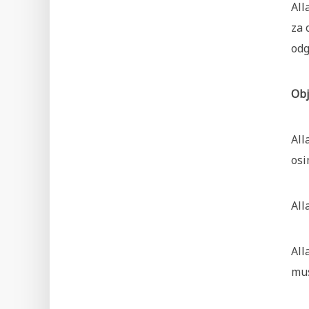
All
za 
odg
Obj
All
osi
All
All
mus