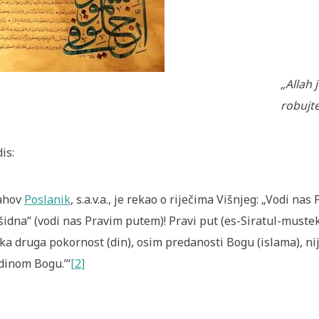
„Allah 
robujte
is:
ahov
Poslanik
, s.a.v.a., je rekao o riječima Višnjeg: „Vodi na
šidna“ (vodi nas Pravim putem)! Pravi put (es-Siratul-mustek
ka druga pokornost (din), osim predanosti Bogu (islama), ni
edinom Bogu.’“
[2]