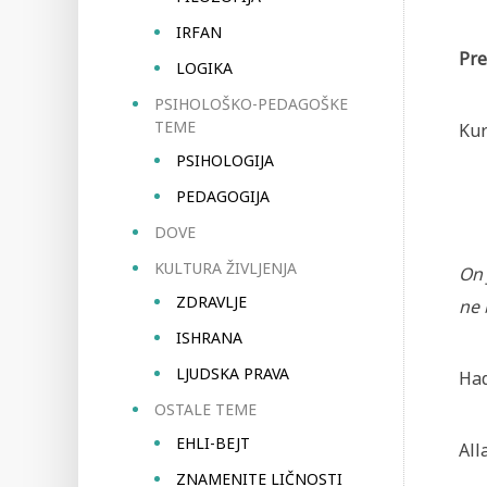
IRFAN
Pre
LOGIKA
PSIHOLOŠKO-PEDAGOŠKE
TEME
Kur
PSIHOLOGIJA
PEDAGOGIJA
DOVE
KULTURA ŽIVLJENJA
On 
ZDRAVLJE
ne 
ISHRANA
LJUDSKA PRAVA
Had
OSTALE TEME
EHLI-BEJT
All
ZNAMENITE LIČNOSTI