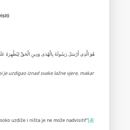
isiti
هُوَ الَّذِى أَرْسَلَ رَسُولَهُ بِالْهُدَى وَدِينِ الْحَقِّ لِيُظْهِرَهُ عَلَ
i je uzdigao iznad svake lažne vjere, makar
isoko uzdiže i ništa je ne može nadvisiti!“
[4]