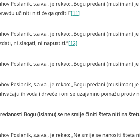
ahov Poslanik, s.a.v.a., je rekao: „Bogu predani (musliman)
ravdu učiniti niti će ga grditi!“
[11]
ahov Poslanik, s.a.v.a., je rekao: „Bogu predani (musliman)
izdati, ni slagati, ni napustiti.“
[12]
ahov Poslanik, s.a.v.a., je rekao: „Bogu predani (musliman)
ahov Poslanik, s.a.v.a., je rekao: „Bogu predani (musliman)
hvaćaju ih voda i drveće i oni se uzajamno pomažu protiv n
redanosti Bogu (islamu) se ne smije činiti šteta niti na štet
ahov Poslanik, s.a.v.a., je rekao: „Ne smije se nanositi šteta 