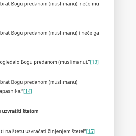
 je brat Bogu predanom (muslimanu): neće mu
 je brat Bogu predanom (muslimanu) i neće ga
 je ogledalo Bogu predanom (muslimanu).“
[13]
 je brat Bogu predanom (muslimanu),
apasnika.“
[14]
u uzvratiti štetom
niti na štetu uzvraćati činjenjem štete!“
[15]