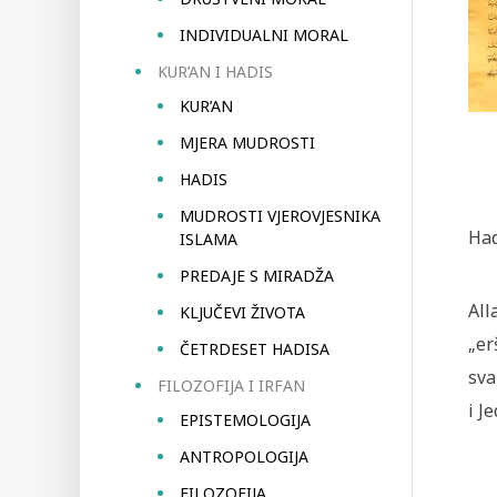
INDIVIDUALNI MORAL
KUR’AN I HADIS
KUR’AN
MJERA MUDROSTI
HADIS
MUDROSTI VJEROVJESNIKA
Had
ISLAMA
PREDAJE S MIRADŽA
All
KLJUČEVI ŽIVOTA
„er
ČETRDESET HADISA
sva
FILOZOFIJA I IRFAN
i J
EPISTEMOLOGIJA
ANTROPOLOGIJA
FILOZOFIJA