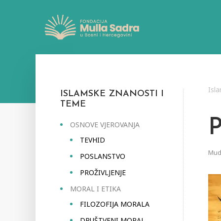
Isl
ISLAMSKE ZNANOSTI I
TEME
OSNOVE VJEROVANJA
TEVHID
Mudr
POSLANSTVO
PROŽIVLJENJE
MORAL I ETIKA
FILOZOFIJA MORALA
DRUŠTVENI MORAL