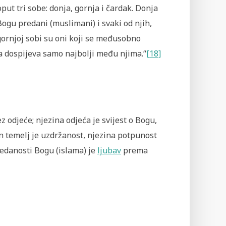
oput tri sobe: donja, gornja i čardak. Donja
Bogu predani (muslimani) i svaki od njih,
gornjoj sobi su oni koji se međusobno
a dospijeva samo najbolji među njima.“
[18]
ez odjeće; njezina odjeća je svijest o Bogu,
in temelj je uzdržanost, njezina potpunost
redanosti Bogu (islama) je
ljubav
prema