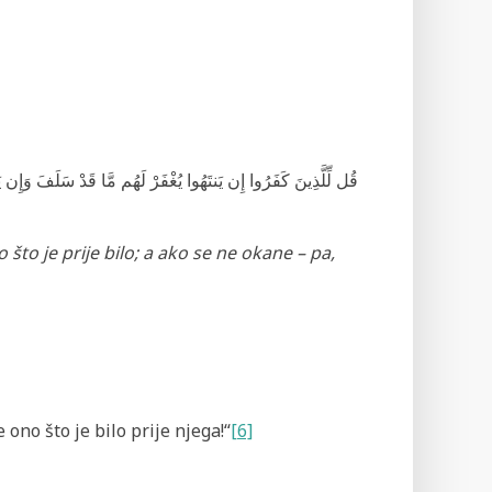
قُل
لِّلَّذِينَ كَفَرُوا إِن يَنتَهُوا يُغْفَرْ لَهُم مَّا قَدْ سَلَفَ وَإِن
što je prije bilo; a ako se ne okane – pa,
 ono što je bilo prije njega!“
[6]