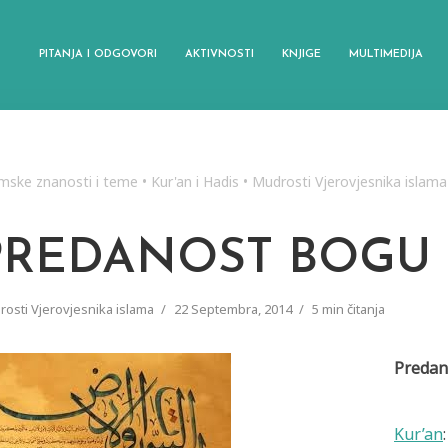
PITANJA I ODGOVORI
AKTIVNOSTI
KNJIGE
MULTIMEDIJA
amske znanosti i teme
•
Kur'an i Hadis
•
Mudrosti Vjerovjesnika islama
PREDANOST BOGU 
osti Vjerovjesnika islama
22 Septembra, 2014
5 min čitanja
Predano
Kur’an
: