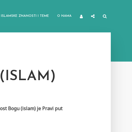
ISLAMSKE ZNANOSTI I TEME
O NAMA
(ISLAM)
st Bogu (islam) je Pravi put