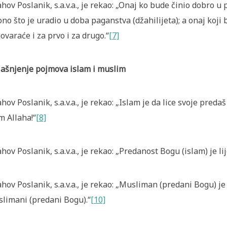
ahov Poslanik, s.a.v.a., je rekao: „Onaj ko bude činio dobro 
ono što je uradio u doba paganstva (džahilijeta); a onaj koji
ovaraće i za prvo i za drugo.“
[7]
ašnjenje pojmova islam i muslim
ahov Poslanik, s.a.v.a., je rekao: „Islam je da lice svoje pre
m Allaha!“
[8]
ahov Poslanik, s.a.v.a., je rekao: „Predanost Bogu (islam) je li
ahov Poslanik, s.a.v.a., je rekao: „Musliman (predani Bogu) je
limani (predani Bogu).“
[10]