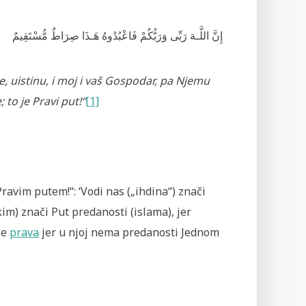
إِنَّ اللَّـهَ رَبِّى وَرَبُّكُمْ فَاعْبُدُوهُ هَـذَا صِرَاطٌ مُّسْتَقِيمٌ
je, uistinu, i moj i vaš Gospodar, pa Njemu
; to je Pravi put!“
[1]
s Pravim putem!“: ‘Vodi nas („ihdina“) znači
im) znači Put predanosti (islama), jer
je
prava
jer u njoj nema predanosti Jednom