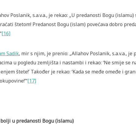
ahov Poslanik, s.a.v.a., je rekao: „U predanosti Bogu (islamu) 
raćati štetom! Predanost Bogu (islam) povećava dobro pre
“
[16]
am Sadik
, mir s njim, je prenio: „Allahov Poslanik, s.a.v.a.,
acima u pogledu zemljišta i nastambi i rekao: ‘Ne smije se na
jenjem štete!’ Također je rekao: ‘Kada se međe omeđe i gra
okupovine!’“
[17]
bolji u predanosti Bogu (islamu)