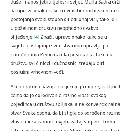
duše i naposljetku tjelesni svijet. Mulla Sadra drži
da upravo onako kako u ovom hijerarhijskom nizu
postojanja svaki stepen slijedi onaj viši, tako je i
u poželjnom društvu neophodno ovakvo
slijeđenje.
[4]
Znači, upravo onako kako se u
svijetu postojanja svim stvarima upravlja po
naređenjima Prvog uzroka postojanja, tako i u
društvu svi činioci i dužnosnici trebaju biti
poslušni vrhovnom vođi.
Ako obratimo pažnju na gornje primjere, zaključit
ćemo da je određivanje razine vlasti svakog
pojedinca u društvu zbiljska, a ne konvencionalna
stvar. Svaka osoba, da bi stigla do određene razine
vlasti, mora ispuniti uvjete za taj stepen i treba
biti sposobna za tu razinu. Stoga, niko samo zbog