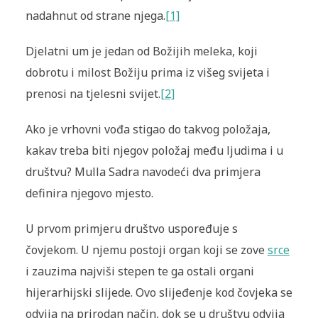
nadahnut od strane njega.
[1]
Djelatni um je jedan od Božijih meleka, koji
dobrotu i milost Božiju prima iz višeg svijeta i
prenosi na tjelesni svijet.
[2]
Ako je vrhovni vođa stigao do takvog položaja,
kakav treba biti njegov položaj među ljudima i u
društvu? Mulla Sadra navodeći dva primjera
definira njegovo mjesto.
U prvom primjeru društvo uspoređuje s
čovjekom. U njemu postoji organ koji se zove
srce
i zauzima najviši stepen te ga ostali organi
hijerarhijski slijede. Ovo slijeđenje kod čovjeka se
odvija na prirodan način, dok se u društvu odvija