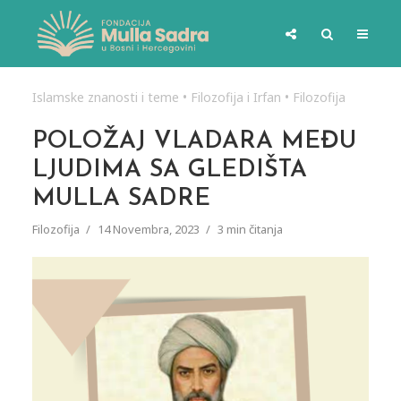
Islamske znanosti i teme
•
Filozofija i Irfan
•
Filozofija
POLOŽAJ VLADARA MEĐU
LJUDIMA SA GLEDIŠTA
MULLA SADRE
Filozofija
14 Novembra, 2023
3 min čitanja