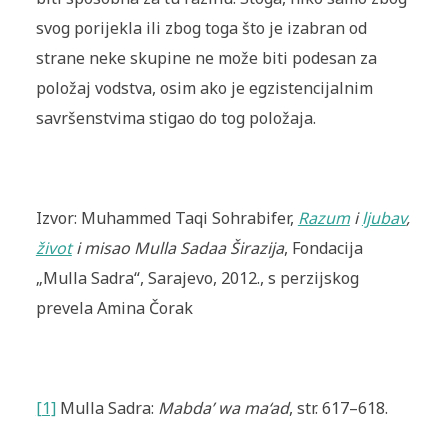
svog porijekla ili zbog toga što je izabran od
strane neke skupine ne može biti podesan za
položaj vodstva, osim ako je egzistencijalnim
savršenstvima stigao do tog položaja.
Izvor: Muhammed Taqi Sohrabifer,
Razum
i
ljubav
,
život
i misao Mulla Sadaa Širazija
, Fondacija
„Mulla Sadra“, Sarajevo, 2012., s perzijskog
prevela Amina Čorak
[1]
Mulla Sadra:
Mabda’ wa ma‘ad
, str. 617–618.