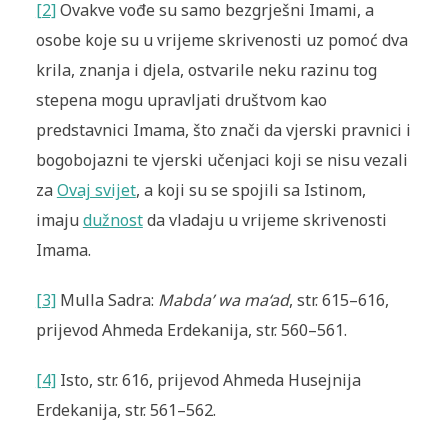
[2]
Ovakve vođe su samo bezgrješni Imami, a
osobe koje su u vrijeme skrivenosti uz pomoć dva
krila, znanja i djela, ostvarile neku razinu tog
stepena mogu upravljati društvom kao
predstavnici Imama, što znači da vjerski pravnici i
bogobojazni te vjerski učenjaci koji se nisu vezali
za
Ovaj svijet
, a koji su se spojili sa Istinom,
imaju
dužnost
da vladaju u vrijeme skrivenosti
Imama.
[3]
Mulla Sadra:
Mabda’ wa ma‘ad
, str. 615–616,
prijevod Ahmeda Erdekanija, str. 560–561.
[4]
Isto, str. 616, prijevod Ahmeda Husejnija
Erdekanija, str. 561–562.