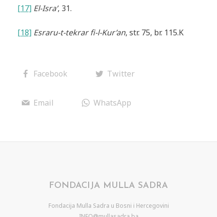
[17]
El-Isra’
, 31.
[18]
Esraru-t-tekrar fi-l-Kur’an
, str. 75, br. 115.K
Facebook
Twitter
Email
WhatsApp
FONDACIJA MULLA SADRA
Fondacija Mulla Sadra u Bosni i Hercegovini
INFO@mullasadra.ba