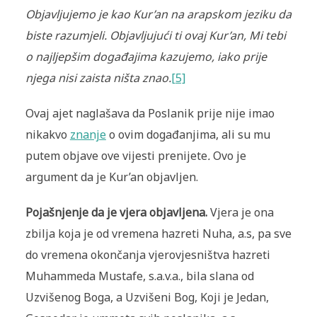
Objavljujemo je kao Kur’an na arapskom jeziku da
biste razumjeli. Objavljujući ti ovaj Kur’an, Mi tebi
o najljepšim događajima kazujemo, iako prije
njega nisi zaista ništa znao.
[5]
Ovaj ajet naglašava da Poslanik prije nije imao
nikakvo
znanje
o ovim događanjima, ali su mu
putem objave ove vijesti prenijete
.
Ovo je
argument da je Kur’an objavljen.
Pojašnjenje da je vjera objavljena.
Vjera je ona
zbilja koja je od vremena hazreti Nuha, a.s, pa sve
do vremena okončanja vjerovjesništva hazreti
Muhammeda Mustafe, s.a.v.a., bila slana od
Uzvišenog Boga, a Uzvišeni Bog, Koji je Jedan,