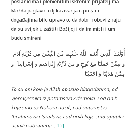
poslanicima i plemenitim iskrenim prijateljima
.
Možda je glavni cilj kazivanja o prošlim
događajima bilo upravo to da dobri robovi znaju
da su uvijek u zaštiti Božijoj i da im misli i um
budu smireni:
أُوْلَئِكَ الَّذِينَ أَنْعَمَ اللَّهُ عَلَيْهِم مِّنَ النَّبِيِّينَ مِن ذُرِّيَّةِ آدَمَ
وَ مِمَّنْ حَمَلْنَا مَعَ نُوحٍ وَ مِن ذُرِّيَّةِ إِبْرَاهِيمَ وَ إِسْرَائِيلَ وَ
مِمَّنْ هَدَيْنَا وَ اجْتَبَيْنَا
To su oni koje je Allah obasuo blagodatima, od
vjerovjesnika iz potomstva Ademova, i od onih
koje smo sa Nuhom nosili, i od potomstva
Ibrahimova i Israilova, i od onih koje smo uputili i
učinili izabranima…
[12]