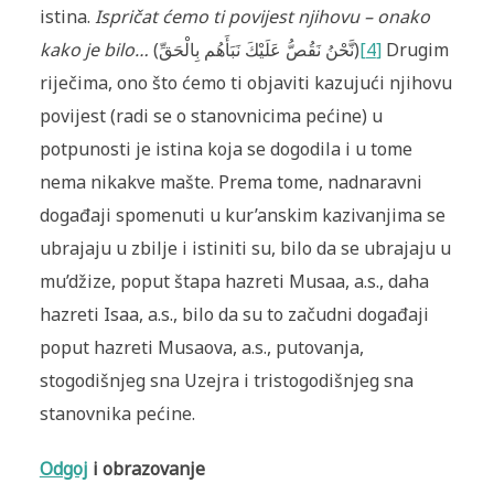
istina.
Ispričat ćemo ti povijest njihovu – onako
kako je bilo
…
(نَّحْنُ نَقُصُّ عَلَيْكَ نَبَأَهُم بِالْحَقِّ)
[4]
Drugim
riječima, ono što ćemo ti objaviti kazujući njihovu
povijest (radi se o stanovnicima pećine) u
potpunosti je istina koja se dogodila i u tome
nema nikakve mašte. Prema tome, nadnaravni
događaji spomenuti u kur’anskim kazivanjima se
ubrajaju u zbilje i istiniti su, bilo da se ubrajaju u
mu’džize, poput štapa hazreti Musaa, a.s., daha
hazreti Isaa, a.s., bilo da su to začudni događaji
poput hazreti Musaova, a.s., putovanja,
stogodišnjeg sna Uzejra i tristogodišnjeg sna
stanovnika pećine.
Odgoj
i obrazovanje