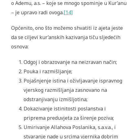
o Ademu, a.s. – koje se mnogo spominje u Kur’anu
– je upravo radi ovoga.
[14]
Općenito, ono što možemo shvatiti iz ajeta jeste
da se ciljevi kur’anskih kazivanja tiču sljedećih
osnova:
Odgoj i obrazovanje na neizravan način;
Pouka i razmišljanje;
Pojašnjenje istina i oživljavanje ispravnog
vjerskog razmišljanja zasnovano na
odstranjivanju izmišljotina;
Dokazivanje istinitosti poslanstva i
priprema preduvjeta za širenje poziva;
Umirivanje Allahova Poslanika, s.a.v.a., i
stvaranje nade u srcima vjernika dobrim