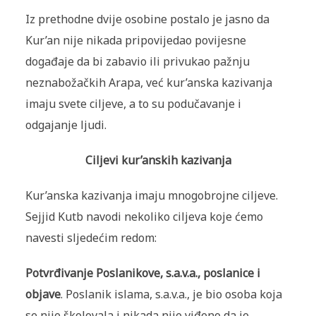
Iz prethodne dvije osobine postalo je jasno da
Kur’an nije nikada pripovijedao povijesne
događaje da bi zabavio ili privukao pažnju
neznabožačkih Arapa, već kur’anska kazivanja
imaju svete ciljeve, a to su podučavanje i
odgajanje ljudi.
Ciljevi kur’anskih kazivanja
Kur’anska kazivanja imaju mnogobrojne ciljeve.
Sejjid Kutb navodi nekoliko ciljeva koje ćemo
navesti sljedećim redom:
Potvrđivanje Poslanikove, s.a.v.a., poslanice i
objave
. Poslanik islama, s.a.v.a., je bio osoba koja
se nije školovala i nikada nije viđeno da je