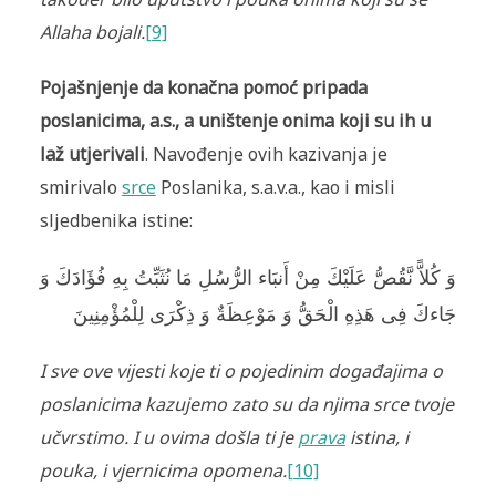
Allaha bojali.
[9]
Pojašnjenje da konačna pomoć pripada
poslanicima, a.s., a uništenje onima koji su ih u
laž utjerivali
. Navođenje ovih kazivanja je
smirivalo
srce
Poslanika, s.a.v.a., kao i misli
sljedbenika istine:
وَ كُلاًّ نَّقُصُّ عَلَيْكَ مِنْ أَنبَاء الرُّسُلِ مَا نُثَبِّتُ بِهِ فُؤَادَكَ وَ
جَاءكَ فِى هَذِهِ الْحَقُّ وَ مَوْعِظَةٌ وَ ذِكْرَى لِلْمُؤْمِنِينَ
I sve ove vijesti koje ti o pojedinim događajima o
poslanicima kazujemo zato su da njima srce tvoje
učvrstimo. I u ovima došla ti je
prava
istina, i
pouka, i vjernicima opomena.
[10]