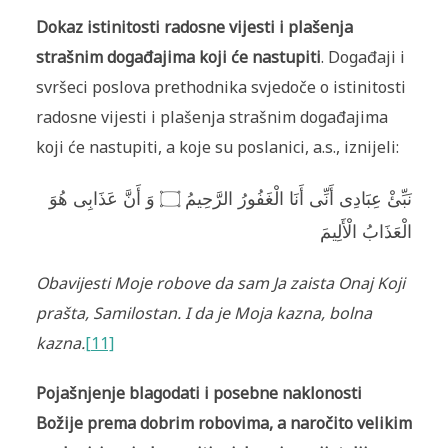
Dokaz istinitosti radosne vijesti i plašenja
strašnim događajima koji će nastupiti
. Događaji i
svršeci poslova prethodnika svjedoče o istinitosti
radosne vijesti i plašenja strašnim događajima
koji će nastupiti, a koje su poslanici, a.s., iznijeli:
نَبِّئْ عِبَادِى أَنِّى أَنَا الْغَفُورُ الرَّحِيمُ ۝ وَ أَنَّ عَذَابِى هُوَ
الْعَذَابُ الْأَلِيمَ
Obavijesti Moje robove da sam Ja zaista Onaj Koji
prašta, Samilostan.
I da je Moja kazna, bolna
kazna.
[11]
Pojašnjenje blagodati i posebne naklonosti
Božije prema dobrim robovima, a naročito velikim