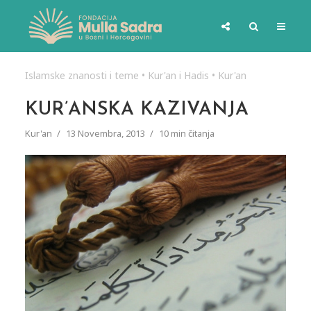
Islamske znanosti i teme
•
Kur'an i Hadis
•
Kur'an
KUR’ANSKA KAZIVANJA
Kur'an
13 Novembra, 2013
10 min čitanja