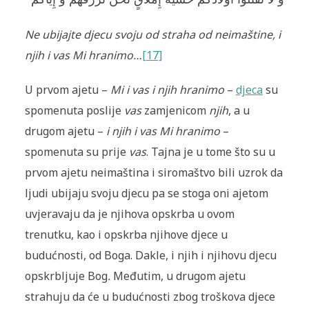
Ne ubijajte djecu svoju od straha od neimaštine, i
njih i vas Mi hranimo…
[17]
U prvom ajetu –
Mi i vas i njih hranimo
–
djeca
su
spomenuta poslije
vas
zamjenicom
njih
, a u
drugom ajetu –
i njih i vas Mi hranimo
–
spomenuta su prije
vas
. Tajna je u tome što su u
prvom ajetu neimaština i siromaštvo bili uzrok da
ljudi ubijaju svoju djecu pa se stoga oni ajetom
uvjeravaju da je njihova opskrba u ovom
trenutku, kao i opskrba njihove djece u
budućnosti, od Boga. Dakle, i njih i njihovu djecu
opskrbljuje Bog
.
Međutim, u drugom ajetu
strahuju da će u budućnosti zbog troškova djece