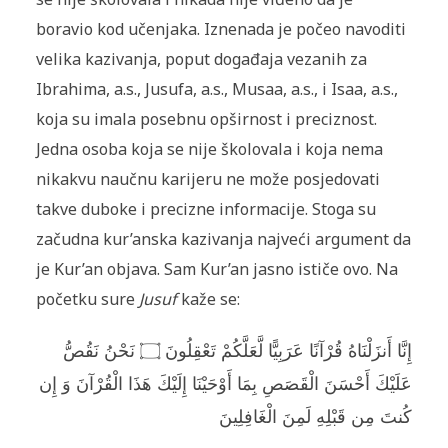
boravio kod učenjaka. Iznenada je počeo navoditi
velika kazivanja, poput događaja vezanih za
Ibrahima, a.s., Jusufa, a.s., Musaa, a.s., i Isaa, a.s.,
koja su imala posebnu opširnost i preciznost.
Jedna osoba koja se nije školovala i koja nema
nikakvu naučnu karijeru ne može posjedovati
takve duboke i precizne informacije. Stoga su
začudna kur’anska kazivanja najveći argument da
je Kur’an objava. Sam Kur’an jasno ističe ovo. Na
početku sure
Jusuf
kaže se:
إِنَّا أَنزَلْنَاهُ قُرْآنًا عَرَبِيًّا لَّعَلَّكُمْ تَعْقِلُونَ ۝ نَحْنُ نَقُصُّ
عَلَيْكَ أَحْسَنَ الْقَصَصِ بِمَا أَوْحَيْنَا إِلَيْكَ هَذَا الْقُرْآنَ وَ إِن
كُنتَ مِن قَبْلِهِ لَمِنَ الْغَافِلِينَ