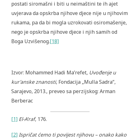
postati siromašni i biti u neimaštini te ih ajet
uvjerava da opskrba njihove djece nije u njihovim
rukama, pa da bi mogla uzrokovati osiromašenje,
nego je opskrba njihove djece i njih samih od
Boga Uzvišenog.
[18]
Izvor:
Mohammed Hadi Ma’refet
,
Uvođenje u
kur’anske znanosti
, Fondacija „Mulla Sadra“,
Sarajevo, 2013., preveo sa perzijskog: Arman
Berberac
[1]
El-A’raf
, 176.
[2]
Ispričat ćemo ti povijest njihovu – onako kako