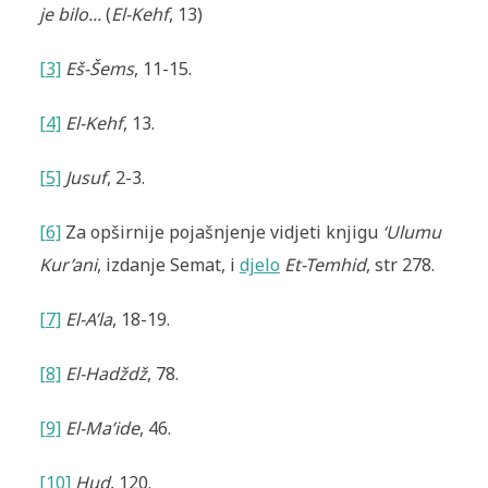
je bilo.
..
(
El-Kehf
, 13)
[3]
Eš-Šems
, 11-15.
[4]
El-Kehf
, 13.
[5]
Jusuf
, 2-3.
[6]
Za opširnije pojašnjenje vidjeti knjigu
‘Ulumu
Kur’ani
, izdanje Semat, i
djelo
Et-Temhid
, str 278.
[7]
El-A’la
, 18-19.
[8]
El-Hadždž
, 78.
[9]
El-Ma’ide
, 46.
[10]
Hud
, 120.