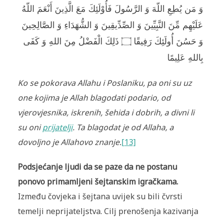
وَ مَن يُطِعِ اللّهَ وَ الرَّسُولَ فَأُوْلَئِكَ مَعَ الَّذِينَ أَنْعَمَ اللّهُ
عَلَيْهِم مِّنَ النَّبِيِّينَ وَ الصِّدِّيقِينَ وَ الشُّهَدَاءِ وَ الصَّالِحِينَ
وَ حَسُنَ أُولَئِكَ رَفِيقًا ۝ ذَلِكَ الْفَضْلُ مِنَ اللهِ وَ كَفَى
بِاللهِ عَلِيمًا
Ko se pokorava Allahu i Poslaniku, pa oni su uz
one kojima je Allah blagodati podario, od
vjerovjesnika, iskrenih, šehida i dobrih, a divni li
su oni
prijatelji
. Ta blagodat je od Allaha, a
dovoljno je Allahovo znanje.
[13]
Podsjećanje ljudi da se paze da ne postanu
ponovo primamljeni šejtanskim igračkama.
Između čovjeka i šejtana uvijek su bili čvrsti
temelji neprijateljstva. Cilj prenošenja kazivanja