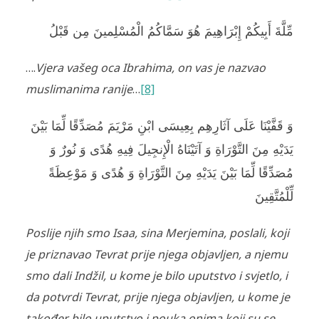
مِّلَّةَ أَبِيكُمْ إِبْرَاهِيمَ هُوَ سَمَّاكُمُ الْمُسْلِمينَ مِن قَبْلُ
….
Vjera vašeg oca Ibrahima, on vas je nazvao
muslimanima ranije
…
[8]
وَ قَفَّيْنَا عَلَى آثَارِهِم بِعِيسَى ابْنِ مَرْيَمَ مُصَدِّقًا لِّمَا بَيْنَ
يَدَيْهِ مِنَ التَّوْرَاةِ وَ آتَيْنَاهُ الْإِنجِيلَ فِيهِ هُدًى وَ نُورٌ وَ
مُصَدِّقًا لِّمَا بَيْنَ يَدَيْهِ مِنَ التَّوْرَاةِ وَ هُدًى وَ مَوْعِظَةً
لِّلْمُتَّقِينَ
Poslije njih smo Isaa, sina Merjemina, poslali, koji
je priznavao Tevrat prije njega objavljen, a njemu
smo dali Indžil, u kome je bilo uputstvo i svjetlo, i
da potvrdi Tevrat, prije njega objavljen, u kome je
također bilo uputstvo i pouka onima koji su se