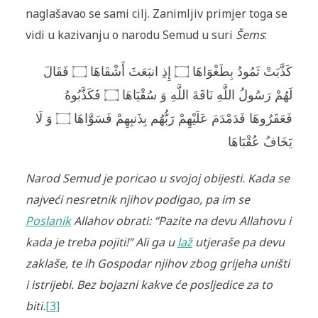
naglašavao se sami cilj. Zanimljiv primjer toga se
vidi u kazivanju o narodu Semud u suri
Šems
:
كَذَّبَتْ ثَمُودُ بِطَغْوَاهَا ۝ إِذِ انبَعَثَ أَشْقَاهَا ۝ فَقَالَ
لَهُمْ رَسُولُ اللَّهِ نَاقَةَ اللَّهِ وَ سُقْيَاهَا ۝ فَكَذَّبُوهُ
فَعَقَرُوهَا فَدَمْدَمَ عَلَيْهِمْ رَبُّهُم بِذَنبِهِمْ فَسَوَّاهَا ۝ وَ لَا
يَخَافُ عُقْبَاهَا
Narod Semud je poricao u svojoj obijesti. Kada se
najveći nesretnik njihov podigao, pa im se
Poslanik
Allahov obrati: “Pazite na devu Allahovu i
kada je treba pojiti!” Ali ga u
laž
utjeraše pa devu
zaklaše, te ih Gospodar njihov zbog grijeha uništi
i istrijebi. Bez bojazni kakve će posljedice za to
biti.
[3]