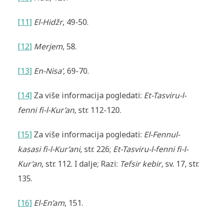
[11]
El-Hidžr
, 49-50.
[12]
Merjem
, 58.
[13]
En-Nisa’
, 69-70.
[14]
Za više informacija pogledati:
Et-Tasviru-l-
fenni fi-l-Kur’an
, str. 112-120.
[15]
Za više informacija pogledati:
El-Fennul-
kasasi fi-l-Kur’ani
, str. 226;
Et-Tasviru-l-fenni fi-l-
Kur’an
, str. 112. I dalje; Razi:
Tefsir kebir
, sv. 17, str.
135.
[16]
El-En’am
, 151.