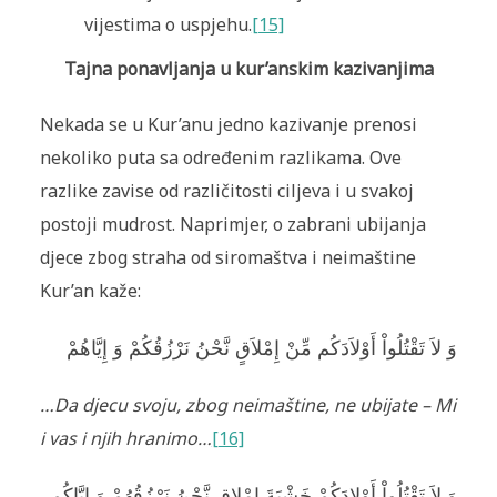
vijestima o uspjehu.
[15]
Tajna ponavljanja u kur’anskim kazivanjima
Nekada se u Kur’anu jedno kazivanje prenosi
nekoliko puta sa određenim razlikama. Ove
razlike zavise od različitosti ciljeva i u svakoj
postoji mudrost. Naprimjer, o zabrani ubijanja
djece zbog straha od siromaštva i neimaštine
Kur’an kaže:
وَ لاَ تَقْتُلُواْ أَوْلاَدَكُم مِّنْ إِمْلاَقٍ نَّحْنُ نَرْزُقُكُمْ وَ إِيَّاهُمْ
…Da djecu svoju, zbog neimaštine, ne ubijate – Mi
i vas i njih hranimo…
[16]
وَ لاَ تَقْتُلُواْ أَوْلادَكُمْ خَشْيَةَ إِمْلاقٍ نَّحْنُ نَرْزُقُهُمْ وَ إِيَّاكُم