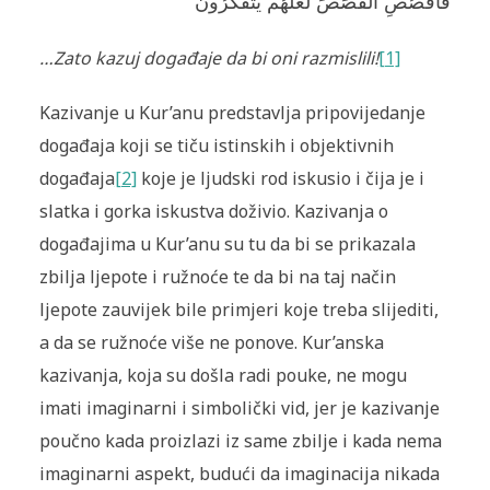
فَاقْصُصِ الْقَصَصَ لَعَلَّهُمْ يَتَفَكَّرُونَ
…Zato kazuj događaje da bi oni razmislili!
[1]
Kazivanje u Kur’anu predstavlja pripovijedanje
događaja koji se tiču istinskih i objektivnih
događaja
[2]
koje je ljudski rod iskusio i čija je i
slatka i gorka iskustva doživio. Kazivanja o
događajima u Kur’anu su tu da bi se prikazala
zbilja ljepote i ružnoće te da bi na taj način
ljepote zauvijek bile primjeri koje treba slijediti,
a da se ružnoće više ne ponove. Kur’anska
kazivanja, koja su došla radi pouke, ne mogu
imati imaginarni i simbolički vid, jer je kazivanje
poučno kada proizlazi iz same zbilje i kada nema
imaginarni aspekt, budući da imaginacija nikada