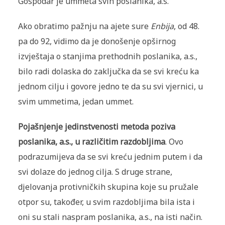
Gospodar je ummeta svih poslanika, a.s.
Ako obratimo pažnju na ajete sure
Enbija
, od 48.
pa do 92, vidimo da je donošenje opširnog
izvještaja o stanjima prethodnih poslanika, a.s.,
bilo radi dolaska do zaključka da se svi kreću ka
jednom cilju i govore jedno te da su svi vjernici, u
svim ummetima, jedan ummet.
Pojašnjenje jedinstvenosti metoda poziva
poslanika, a.s., u različitim razdobljima
. Ovo
podrazumijeva da se svi kreću jednim putem i da
svi dolaze do jednog cilja. S druge strane,
djelovanja protivničkih skupina koje su pružale
otpor su, također, u svim razdobljima bila ista i
oni su stali naspram poslanika, a.s., na isti način.