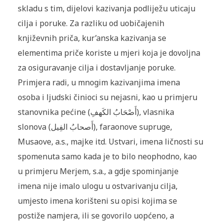
skladu s tim, dijelovi kazivanja podliježu uticaju
cilja i poruke. Za razliku od uobičajenih
književnih priča, kur’anska kazivanja se
elementima priče koriste u mjeri koja je dovoljna
za osiguravanje cilja i dostavljanje poruke.
Primjera radi, u mnogim kazivanjima imena
osoba i ljudski činioci su nejasni, kao u primjeru
stanovnika pećine (أَصْحَابُ الکَهفِ), vlasnika
slonova (أَصحابُ الفِيل), faraonove supruge,
Musaove, a.s., majke itd. Ustvari, imena ličnosti su
spomenuta samo kada je to bilo neophodno, kao
u primjeru Merjem, s.a., a gdje spominjanje
imena nije imalo ulogu u ostvarivanju cilja,
umjesto imena korišteni su opisi kojima se
postiže namjera, ili se govorilo uopćeno, a