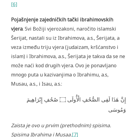
[6]
Pojašnjenje zajedničkih tački ibrahimovskih
vjera
. Svi Božiji vjerozakoni, naročito islamski
Šerijat, nastali su iz Ibrahimova, a.s., Šerijata, a
veza između triju vjera (judaizam, kršćanstvo i
islam) i Ibrahimova, a.s., Šerijata je takva da se ne
može naći kod drugih vjera. Ovo je ponavljano
mnogo puta u kazivanjima o Ibrahimu, a.s,
Musau, a.s., i Isau, a.s.:
إِنَّ هَذَا لَفِى الصُّحُفِ الْأُولَى ۝ صُحُفِ إِبْرَاهِيمَ
وَمُوسَى
Zaista je ovo u prvim (prethodnim) spisima.
Spisima Ibrahima i Musaa.
[7]