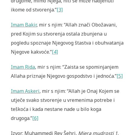
drugome, mimo Njega, niti se može nadjenuti
ikome od stvorenja.”
[3]
Imam Bakir
, mir s njim: “Allah znači Obožavani,
pred Kojim su stvorenja ostala zbunjena u
pogledu spoznaje Njegovog štastva i obuhvatanja
Njegove kakvoće.”
[4]
Imam Rida
, mir s njim: “Zaista se spominjanjem
Allaha priznaje Njegovo gospodstvo i jednoća.”
[5]
Imam Askeri
, mir s njim: “Allah je Onaj Kojem se
utječe svako stvorenje u vremenima potrebe i
teškoća i kada nestane nade u bilo koga
drugoga.”
[6]
Izvor: Muhammedi Rey Šehri,
Mjera mudrosti 1
,