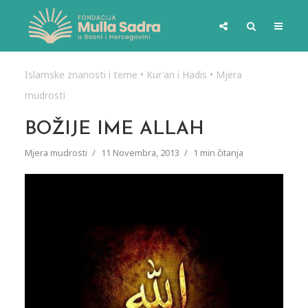
Islamske znanosti i teme
•
Kur'an i Hadis
•
Mjera
mudrosti
BOŽIJE IME ALLAH
Mjera mudrosti
11 Novembra, 2013
1 min čitanja