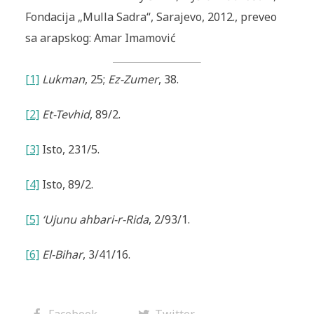
Fondacija „Mulla Sadra“, Sarajevo, 2012., preveo
sa arapskog: Amar Imamović
[1]
Lukman
, 25;
Ez-Zumer
, 38.
[2]
Et-Tevhid
, 89/2.
[3]
Isto, 231/5.
[4]
Isto, 89/2.
[5]
‘Ujunu ahbari-r-Rida
, 2/93/1.
[6]
El-Bihar
, 3/41/16.
Facebook
Twitter