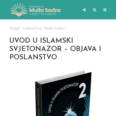
Knjige
•
Izdavaštvo "Mulla Sadra"
UVOD U ISLAMSKI
SVJETONAZOR – OBJAVA I
POSLANSTVO