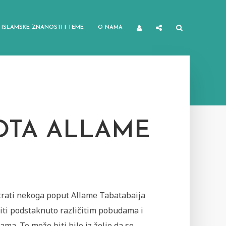
ISLAMSKE ZNANOSTI I TEME
O NAMA
VOTA ALLAME
rati nekoga poput Allame Tabatabaija
iti podstaknuto različitim pobudama i
ma. To može biti bilo iz želje da se