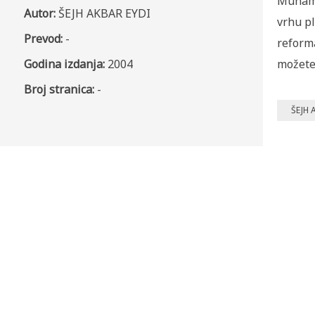
Muhamm
Autor:
ŠEJH AKBAR EYDI
vrhu pl
Prevod:
-
reforma
Godina izdanja:
2004
možete
Broj stranica:
-
ŠEJH 