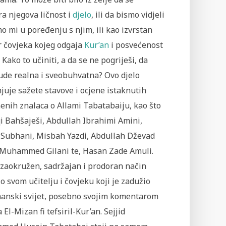
ra njegova ličnost i
djelo
, ili da bismo vidjeli
o mi u poređenju s njim, ili kao izvrstan
r čovjeka kojeg odgaja
Kur’an
i posvećenost
 Kako to učiniti, a da se ne pogriješi, da
ude realna i sveobuhvatna? Ovo djelo
juje sažete stavove i ocjene istaknutih
enih znalaca o Allami Tabatabaiju, kao što
i Bahšaješi, Abdullah Ibrahimi Amini,
 Subhani, Misbah Yazdi, Abdullah Dževad
 Muhammed Gilani te, Hasan Zade Amuli.
 zaokružen, sadržajan i prodoran način
o svom učitelju i čovjeku koji je zadužio
anski svijet, posebno svojim komentarom
 El-Mizan fi tefsiril-Kur’an. Sejjid