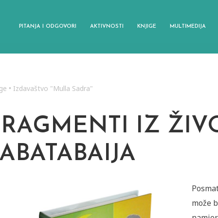
PITANJA I ODGOVORI
AKTIVNOSTI
KNJIGE
MULTIMEDIJA
ige
•
Izdavaštvo "Mulla Sadra"
FRAGMENTI IZ ŽI
TABATABAIJA
Posmat
može b
namjera