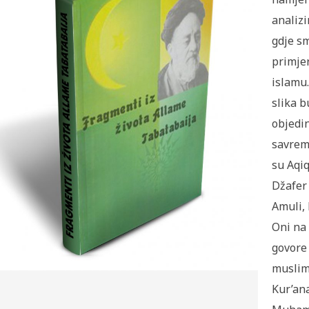
analizi
gdje sm
primje
islamu.
slika b
objedin
savrem
su Aqiq
Džafer
Amuli,
Oni na
govore 
muslim
Kur’ana