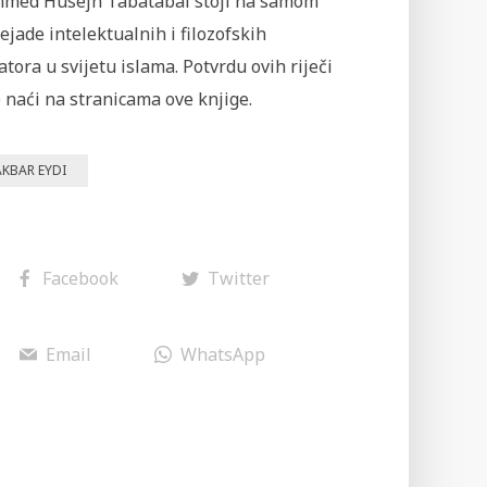
ed Husejn Tabatabai stoji na samom
ejade intelektualnih i filozofskih
tora u svijetu islama. Potvrdu ovih riječi
 naći na stranicama ove knjige.
AKBAR EYDI
Facebook
Twitter
Email
WhatsApp