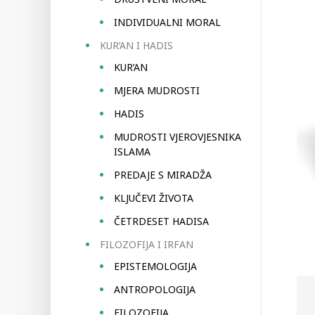
INDIVIDUALNI MORAL
KUR’AN I HADIS
KUR’AN
MJERA MUDROSTI
HADIS
MUDROSTI VJEROVJESNIKA
ISLAMA
PREDAJE S MIRADŽA
KLJUČEVI ŽIVOTA
ČETRDESET HADISA
FILOZOFIJA I IRFAN
EPISTEMOLOGIJA
ANTROPOLOGIJA
FILOZOFIJA