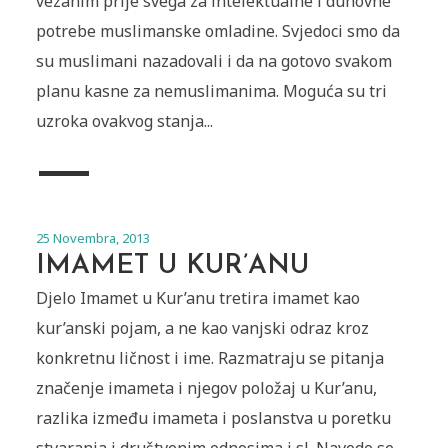
vezanim prije svega za intelektualne i duhovne
potrebe muslimanske omladine. Svjedoci smo da
su muslimani nazadovali i da na gotovo svakom
planu kasne za nemuslimanima. Moguća su tri
uzroka ovakvog stanja...
25 Novembra, 2013
IMAMET U KUR’ANU
Djelo Imamet u Kur’anu tretira imamet kao
kur’anski pojam, a ne kao vanjski odraz kroz
konkretnu ličnost i ime. Razmatraju se pitanja
značenje imameta i njegov položaj u Kur’anu,
razlika između imameta i poslanstva u poretku
stvaranja i društvenim odnosima i sl. Navode se