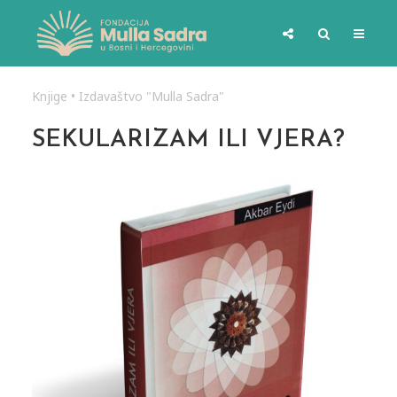
Knjige
•
Izdavaštvo "Mulla Sadra"
SEKULARIZAM ILI VJERA?