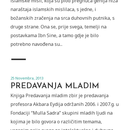
islamske misli, koja su plod pregnuća genija niza
naraštaja islamskih mislilaca, s jedne, i
božanskih zračenja na srca duhovnih putnika, s
druge strane. Ona se, prije svega, temelji na
postavkama Ibn Sine, a tamo gdje je bilo
potrebno navođena su...
25 Novembra, 2013
PREDAVANJA MLADIM
Knjiga Predavanja mladim zbir je predavanja
profesora Akbara Eydija održanih 2006. i 2007.g. u
Fondaciji “Mulla Sadra” skupini mladih ljudi na
kojima je bilo govora o različitim temama,