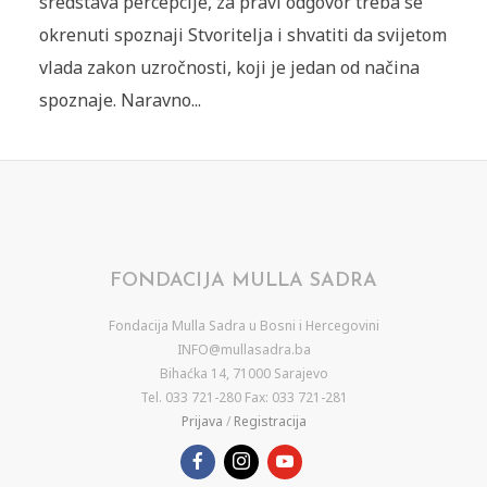
sredstava percepcije, za pravi odgovor treba se
okrenuti spoznaji Stvoritelja i shvatiti da svijetom
vlada zakon uzročnosti, koji je jedan od načina
spoznaje. Naravno...
FONDACIJA MULLA SADRA
Fondacija Mulla Sadra u Bosni i Hercegovini
INFO@mullasadra.ba
Bihaćka 14, 71000 Sarajevo
Tel. 033 721-280 Fax: 033 721-281
Prijava
/
Registracija