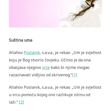
Suština uma
Allahov
Poslanik
, s.a.v.a., je rekao: „Um je svjetlost
koju je Bog stvorio čovjeku. Učinio je da ona
obasjava njegovo
srce
kako bi njime mogao
razaznavati vidljivo od skrivenog.“
[1]
Allahov Poslanik, s.a.v.a., je rekao: „Um je svjetlost
u srcu pomoću kojeg ono razlikuje istinu od
laži.“
[2]