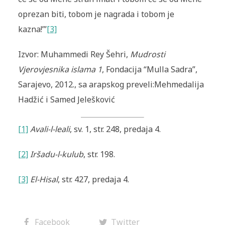
oprezan biti, tobom je nagrada i tobom je
kazna!’”
[3]
Izvor: Muhammedi Rey Šehri,
Mudrosti
Vjerovjesnika islama 1
, Fondacija “Mulla Sadra”,
Sarajevo, 2012., sa arapskog preveli:Mehmedalija
Hadžić i Samed Jelešković
[1]
Avali-l-leali
, sv. 1, str. 248, predaja 4.
[2]
Iršadu-l-kulub
, str. 198.
[3]
El-Hisal
, str. 427, predaja 4.
Facebook
Twitter