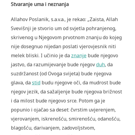
Stvaranje uma i neznanja
Allahov Poslanik, s.a.v.a., je rekao: „Zaista, Allah
Svevišnji je stvorio um od svjetla pohranjenog,
skrivenog u Njegovom prvotnom znanju do kojeg
nije dosegnuo nijedan poslati vjerovjesnik niti
melek bliski. I učinio je da
znanje
bude njegovo
jastvo, da razumijevanje bude njegov
duh
, da
suzdržanost (od Ovoga svijeta) bude njegova
glava, da
stid
budu njegove oči, da mudrost bude
njegov jezik, da sažaljenje bude njegova brižnost
i da milost bude njegovo srce. Potom ga je
popunio i ojačao sa deset: čvrstim uvjerenjem,
vjerovanjem, iskrenošću, smirenošću, odanošću,
blagošću, darivanjem, zadovoljstvom,