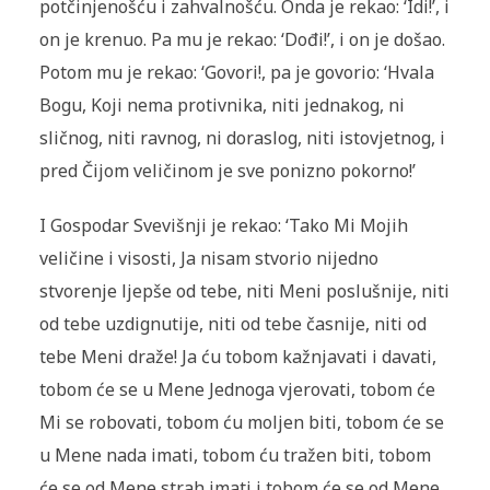
potčinjenošću i zahvalnošću. Onda je rekao: ‘Idi!’, i
on je krenuo. Pa mu je rekao: ‘Dođi!’, i on je došao.
Potom mu je rekao: ‘Govori!, pa je govorio: ‘Hvala
Bogu, Koji nema protivnika, niti jednakog, ni
sličnog, niti ravnog, ni doraslog, niti istovjetnog, i
pred Čijom veličinom je sve ponizno pokorno!’
I Gospodar Svevišnji je rekao: ‘Tako Mi Mojih
veličine i visosti, Ja nisam stvorio nijedno
stvorenje ljepše od tebe, niti Meni poslušnije, niti
od tebe uzdignutije, niti od tebe časnije, niti od
tebe Meni draže! Ja ću tobom kažnjavati i davati,
tobom će se u Mene Jednoga vjerovati, tobom će
Mi se robovati, tobom ću moljen biti, tobom će se
u Mene nada imati, tobom ću tražen biti, tobom
će se od Mene strah imati i tobom će se od Mene