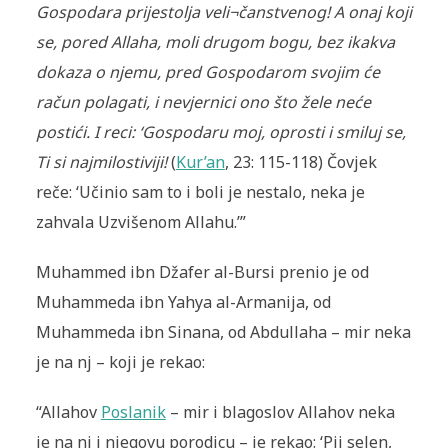
Gospodara prijestolja veli¬čanstvenog! A onaj koji
se, pored Allaha, moli drugom bogu, bez ikakva
dokaza o njemu, pred Gospodarom svojim će
račun polagati, i nevjernici ono što žele neće
postići. I reci: ‘Gospodaru moj, oprosti i smiluj se,
Ti si najmilostiviji!
(
Kur’an
, 23: 115-118) Čovjek
reče: ‘Učinio sam to i boli je nestalo, neka je
zahvala Uzvišenom Allahu.’”
Muhammed ibn Džafer al-Bursi prenio je od
Muhammeda ibn Yahya al-Armanija, od
Muhammeda ibn Sinana, od Abdullaha – mir neka
je na nj – koji je rekao:
“Allahov
Poslanik
– mir i blagoslov Allahov neka
je na nj i njegovu porodicu – je rekao: ‘Pij selen,