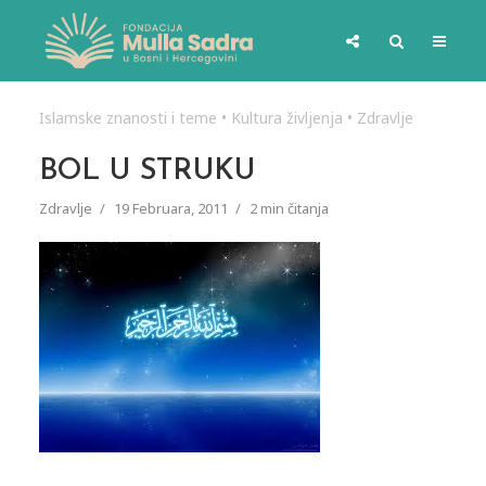
Islamske znanosti i teme
•
Kultura življenja
•
Zdravlje
BOL U STRUKU
Zdravlje
19 Februara, 2011
2 min čitanja