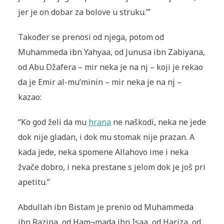
jer je on dobar za bolove u struku.’”
Također se prenosi od njega, potom od
Muhammeda ibn Yahyaa, od Junusa ibn Zabiyana,
od Abu Džafera – mir neka je na nj – koji je rekao
da je Emir al-mu’minin – mir neka je na nj –
kazao:
“Ko god želi da mu
hrana
ne naškodi, neka ne jede
dok nije gladan, i dok mu stomak nije prazan. A
kada jede, neka spomene Allahovo ime i neka
žvače dobro, i neka prestane s jelom dok je još pri
apetitu.”
Abdullah ibn Bistam je prenio od Muhammeda
ibn Razina, od Ham¬mada ibn Isaa, od Hariza, od