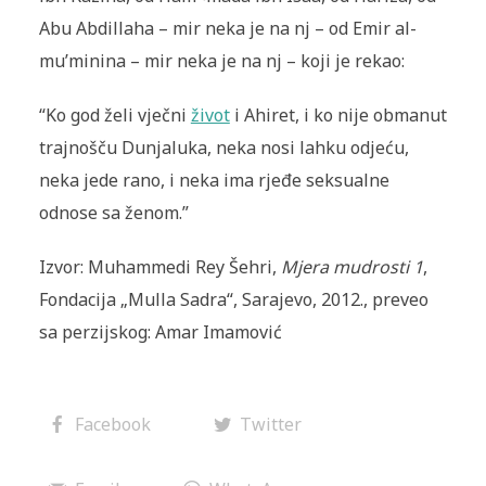
Abu Abdillaha – mir neka je na nj – od Emir al-
mu’minina – mir neka je na nj – koji je rekao:
“Ko god želi vječni
život
i Ahiret, i ko nije obmanut
trajnošču Dunjaluka, neka nosi lahku odjeću,
neka jede rano, i neka ima rjeđe seksualne
odnose sa ženom.”
Izvor: Muhammedi Rey Šehri,
Mjera mudrosti 1
,
Fondacija „Mulla Sadra“, Sarajevo, 2012., preveo
sa perzijskog: Amar Imamović
Facebook
Twitter