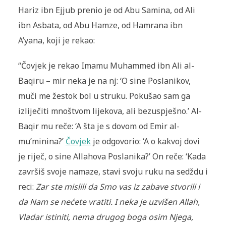
Hariz ibn Ejjub prenio je od Abu Samina, od Ali
ibn Asbata, od Abu Hamze, od Hamrana ibn
A’yana, koji je rekao:
“Čovjek je rekao Imamu Muhammed ibn Ali al-
Baqiru – mir neka je na nj: ‘O sine Poslanikov,
muči me žestok bol u struku. Pokušao sam ga
izliječiti mnoštvom lijekova, ali bezuspješno.’ Al-
Baqir mu reče: ‘A šta je s dovom od Emir al-
mu’minina?’
Čovjek
je odgovorio: ‘A o kakvoj dovi
je riječ, o sine Allahova Poslanika?’ On reče: ‘Kada
završiš svoje namaze, stavi svoju ruku na sedždu i
reci:
Zar ste mislili da Smo vas iz zabave stvorili i
da Nam se nećete vratiti. I neka je uzvišen Allah,
Vladar istiniti, nema drugog boga osim Njega,