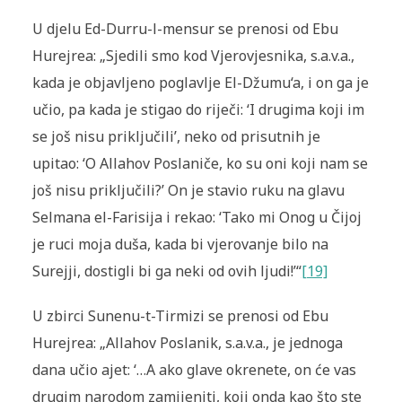
U djelu Ed-Durru-l-mensur se prenosi od Ebu
Hurejrea: „Sjedili smo kod Vjerovjesnika, s.a.v.a.,
kada je objavljeno poglavlje El-Džumu‘a, i on ga je
učio, pa kada je stigao do riječi: ‘I drugima koji im
se još nisu priključili’, neko od prisutnih je
upitao: ‘O Allahov Poslaniče, ko su oni koji nam se
još nisu priključili?’ On je stavio ruku na glavu
Selmana el-Farisija i rekao: ‘Tako mi Onog u Čijoj
je ruci moja duša, kada bi vjerovanje bilo na
Surejji, dostigli bi ga neki od ovih ljudi!’“
[19]
U zbirci Sunenu-t-Tirmizi se prenosi od Ebu
Hurejrea: „Allahov Poslanik, s.a.v.a., je jednoga
dana učio ajet: ‘…A ako glave okrenete, on će vas
drugim narodom zamijeniti, koji onda kao što ste