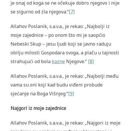
je onaj od koga se ne očekuje dobro njegovo i nije
se sigurno od zla njegova.“
[7]
Allahov Poslanik, s.a.v.a., je rekao: „Najbolji iz
moje zajednice – po onom što mi je saopćio
Nebeski Skup – jesu ljudi koji se javno raduju
obilju milosti Gospodara svoga, a plaču u tajnosti
strahujući od bola
kazne
Njegove.“
[8]
Allahov Poslanik, s.a.v.a., je rekao: „Najbolji među
vama su oni koji kad budu viđeni probude
sjećanje na Boga Višnjeg.“
[9]
Najgori iz moje zajednice
Allahov Poslanik, s.a.v.a., je rekao: „Najgori iz moje