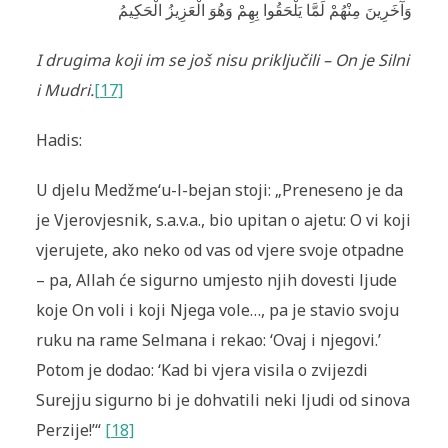
وَآخَرِ‌ينَ مِنْهُمْ لَمَّا يَلْحَقُوا بِهِمْ وَهُوَ الْعَزِيزُ الْحَكِيمُ
I drugima koji im se još nisu priključili – On je Silni
i Mudri.
[17]
Hadis:
U djelu Medžme‘u-l-bejan stoji: „Preneseno je da
je Vjerovjesnik, s.a.v.a., bio upitan o ajetu: O vi koji
vjerujete, ako neko od vas od vjere svoje otpadne
– pa, Allah će sigurno umjesto njih dovesti ljude
koje On voli i koji Njega vole…, pa je stavio svoju
ruku na rame Selmana i rekao: ‘Ovaj i njegovi.’
Potom je dodao: ‘Kad bi vjera visila o zvijezdi
Surejju sigurno bi je dohvatili neki ljudi od sinova
Perzije!’“
[18]