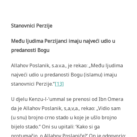
Stanovnici Perzije
Među ljudima Perzijanci imaju najveći udio u
predanosti Bogu
Allahov Poslanik, s.a.v.a., je rekao: „Među ljudima
najveći udio u predanosti Bogu (islamu) imaju
stanovnici Perzije.“
[13]
U djelu Kenzu-l-‘ummal se prenosi od Ibn Omera
da je Allahov Poslanik, s,a,v,a., rekao: „Vidio sam
(u snu) brojno crno stado u koje je ušlo brojno
bijelo stado.“ Oni su upitali: ‘Kako si ga
protumačio, o Allahov Poslaniče?’ On je odgovorio: