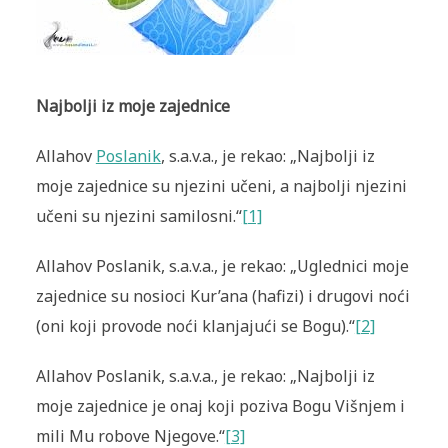
Najbolji iz moje zajednice
Allahov
Poslanik
, s.a.v.a., je rekao: „Najbolji iz
moje zajednice su njezini učeni, a najbolji njezini
učeni su njezini samilosni.“
[1]
Allahov Poslanik, s.a.v.a., je rekao: „Uglednici moje
zajednice su nosioci Kur’ana (hafizi) i drugovi noći
(oni koji provode noći klanjajući se Bogu).
“
[2]
Allahov Poslanik, s.a.v.a., je rekao: „Najbolji iz
moje zajednice je onaj koji poziva Bogu Višnjem i
mili Mu robove Njegove.“
[3]