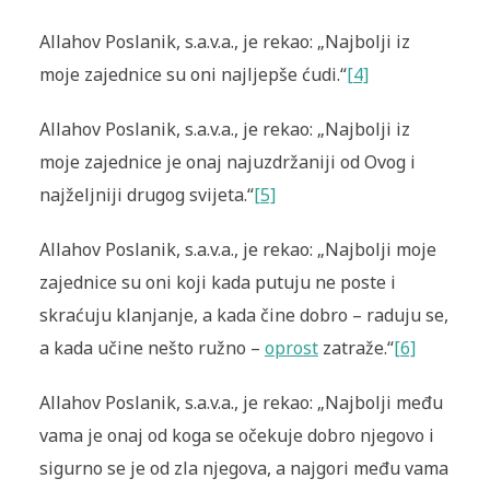
Allahov Poslanik, s.a.v.a., je rekao: „Najbolji iz
moje zajednice su oni najljepše ćudi.“
[4]
Allahov Poslanik, s.a.v.a., je rekao: „Najbolji iz
moje zajednice je onaj najuzdržaniji od Ovog i
najželjniji drugog svijeta.“
[5]
Allahov Poslanik, s.a.v.a., je rekao: „Najbolji moje
zajednice su oni koji kada putuju ne poste i
skraćuju klanjanje, a kada čine dobro – raduju se,
a kada učine nešto ružno –
oprost
zatraže.“
[6]
Allahov Poslanik, s.a.v.a., je rekao: „Najbolji među
vama je onaj od koga se očekuje dobro njegovo i
sigurno se je od zla njegova, a najgori među vama