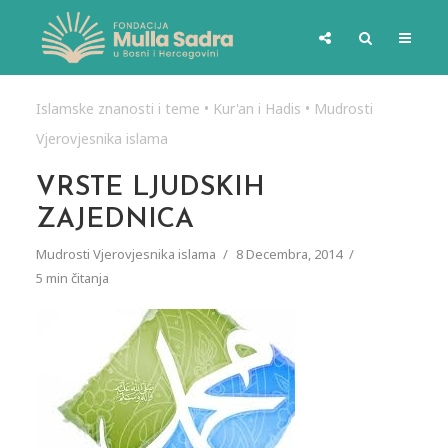
Islamske znanosti i teme
•
Kur'an i Hadis
•
Mudrosti
Vjerovjesnika islama
VRSTE LJUDSKIH
ZAJEDNICA
Mudrosti Vjerovjesnika islama
8 Decembra, 2014
5 min čitanja