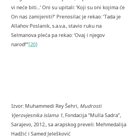
vi neće biti…’ Oni su upitali: ‘Koji su oni kojima će
On nas zamijeniti?’ Prenosilac je rekao: ‘Tada je
Allahov Poslanik, s.a.v.a., stavio ruku na
Selmanova pleća pa rekao: ‘Ovaj i njegov
narod!’“
[20]
Izvor: Muhammedi Rey Šehri,
Mudrosti
Vjerovjesnika islama 1
, Fondacija “Mulla Sadra”,
Sarajevo, 2012., sa arapskog preveli: Mehmedalija
Hadžić i Samed Jelešković