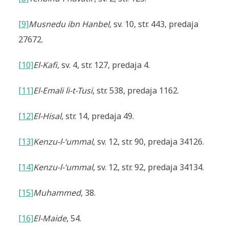
[9]
Musnedu ibn Hanbel
,
sv. 10, str. 443, predaja
27672.
[10]
El-Kafi
,
sv. 4, str. 127, predaja 4.
[11]
El-Emali li-t-Tusi
, str. 538, predaja 1162.
[12]
El-Hisal
, str. 14, predaja 49.
[13]
Kenzu-l-‘ummal
, sv. 12,
str. 90, predaja 34126.
[14]
Kenzu-l-‘ummal
, sv. 12,
str. 92, predaja 34134.
[15]
Muhammed
, 38.
[16]
El-Maide
, 54.