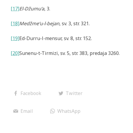
[17]
El-Džumu‘a
, 3.
[18]
Medžme‘u-l-bejan
, sv. 3,
str. 321.
[19]
Ed-Durru-l-mensur
, sv. 8, str. 152.
[20]
Sunenu-t-Tirmizi
, sv. 5, str. 383, predaja 3260.
Facebook
Twitter
Email
WhatsApp