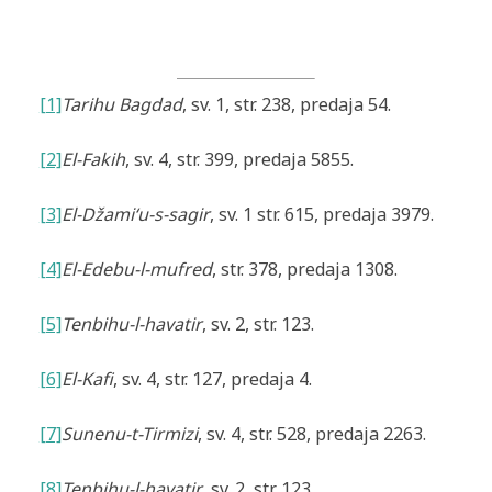
[1]
Tarihu Bagdad
, sv. 1, str. 238, predaja 54.
[2]
El-Fakih
, sv. 4, str. 399, predaja 5855.
[3]
El-Džami‘u-s-sagir
, sv. 1 str. 615, predaja 3979.
[4]
El-Edebu-l-mufred
, str. 378, predaja 1308.
[5]
Tenbihu-l-havatir
, sv. 2, str. 123.
[6]
El-Kafi
, sv. 4, str. 127, predaja 4.
[7]
Sunenu-t-Tirmizi
, sv. 4, str. 528, predaja 2263.
[8]
Tenbihu-l-havatir
, sv. 2, str. 123.