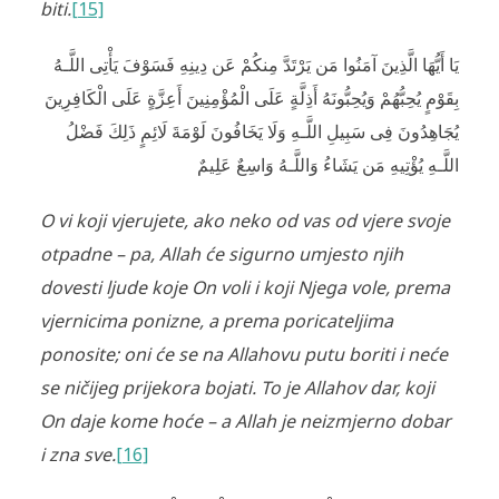
biti.
[15]
يَا أَيُّهَا الَّذِينَ آمَنُوا مَن يَرْتَدَّ مِنكُمْ عَن دِينِهِ فَسَوْفَ يَأْتِى اللَّـهُ
بِقَوْمٍ يُحِبُّهُمْ وَيُحِبُّونَهُ أَذِلَّةٍ عَلَى الْمُؤْمِنِينَ أَعِزَّةٍ عَلَى الْكَافِرِينَ
يُجَاهِدُونَ فِى سَبِيلِ اللَّـهِ وَلَا يَخَافُونَ لَوْمَةَ لَائِمٍ ذَلِكَ فَضْلُ
اللَّـهِ يُؤْتِيهِ مَن يَشَاءُ وَاللَّـهُ وَاسِعٌ عَلِيمٌ
O vi koji vjerujete, ako neko od vas od vjere svoje
otpadne – pa, Allah će sigurno umjesto njih
dovesti ljude koje On voli i koji Njega vole, prema
vjernicima ponizne, a prema poricateljima
ponosite; oni će se na Allahovu putu boriti i neće
se ničijeg prijekora bojati. To je Allahov dar, koji
On daje kome hoće – a Allah je neizmjerno dobar
i zna sve.
[16]