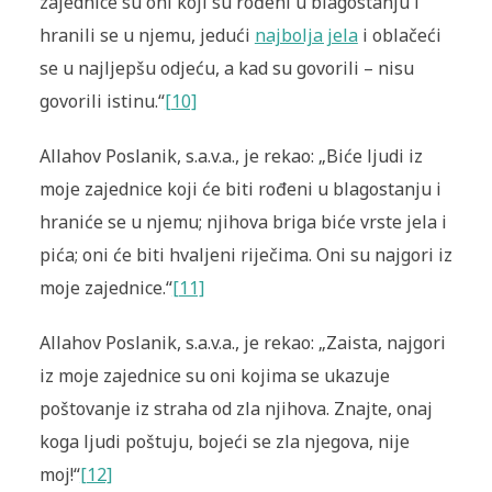
zajednice su oni koji su rođeni u blagostanju i
hranili se u njemu, jedući
najbolja jela
i oblačeći
se u najljepšu odjeću, a kad su govorili – nisu
govorili istinu.“
[10]
Allahov Poslanik, s.a.v.a., je rekao: „Biće ljudi iz
moje zajednice koji će biti rođeni u blagostanju i
hraniće se u njemu; njihova briga biće vrste jela i
pića; oni će biti hvaljeni riječima. Oni su najgori iz
moje zajednice.“
[11]
Allahov Poslanik, s.a.v.a., je rekao: „Zaista, najgori
iz moje zajednice su oni kojima se ukazuje
poštovanje iz straha od zla njihova. Znajte, onaj
koga ljudi poštuju, bojeći se zla njegova, nije
moj!“
[12]