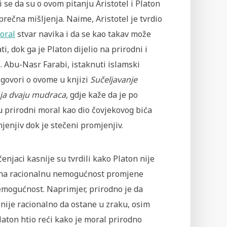
 se da su o ovom pitanju Aristotel i Platon
prečna mišljenja. Naime, Aristotel je tvrdio
oral
stvar navika i da se kao takav može
ti, dok ga je Platon dijelio na prirodni i
. Abu-Nasr Farabi, istaknuti islamski
, govori o ovome u knjizi
Sučeljavanje
nja dvaju mudraca
, gdje kaže da je po
 prirodni moral kao dio čovjekovog bića
enjiv dok je stečeni promjenjiv.
enjaci kasnije su tvrdili kako Platon nije
 na racionalnu nemogućnost promjene
emogućnost. Naprimjer, prirodno je da
nije racionalno da ostane u zraku, osim
Platon htio reći kako je moral prirodno