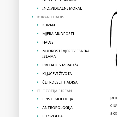
INDIVIDUALNI MORAL
KUR’AN I HADIS
KUR’AN
MJERA MUDROSTI
HADIS
MUDROSTI VJEROVJESNIKA
ISLAMA
PREDAJE S MIRADŽA
KLJUČEVI ŽIVOTA
ČETRDESET HADISA
FILOZOFIJA I IRFAN
pri
EPISTEMOLOGIJA
olo
ANTROPOLOGIJA
ako
FILOZOFIJA