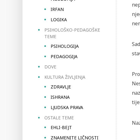
nep
IRFAN
nje
LOGIKA
nem
PSIHOLOŠKO-PEDAGOŠKE
TEME
Sad
PSIHOLOGIJA
sta
PEDAGOGIJA
DOVE
Pro
KULTURA ŽIVLJENJA
Nes
ZDRAVLJE
naz
ISHRANA
tij
LJUDSKA PRAVA
OSTALE TEME
Naz
EHLI-BEJT
ZNAMENITE LIČNOSTI