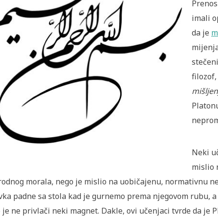
Prenosi
imali o
da je
m
mijenja
stečeni
filozof
mišlje
Platonu
nepromj
Neki uč
mislio
rodnog morala, nego je mislio na uobičajenu, normativnu n
vka padne sa stola kad je gurnemo prema njegovom rubu, a 
 je ne privlači neki magnet. Dakle, ovi učenjaci tvrde da je 