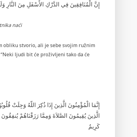
إِنَّ الْمُنَافِقِينَ فِي الدَّرْكِ الأَسْفَلِ مِنَ النَّارِ وَلَ
tnika naći
 obliku stvorio, ali je sebe svojim ružnim
e: “Neki ljudi bit će proživljeni tako da će
إِنَّمَا الْمُؤْمِنُونَ الَّذِينَ إِذَا ذُكِرَ اللّهُ وَجِلَتْ قُلُوبُه
الَّذِينَ يُقِيمُونَ الصَّلاَةَ وَمِمَّا رَزَقْنَاهُمْ يُنفِقُونَ 
كَرِيمٌ