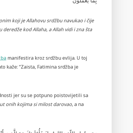
بِمَا يَعْمَلُونَ
onim koji je Allahovu srdžbu navukao i čije
 deredže kod Allaha, a Allah vidi i zna šta
žba
manifestira kroz srdžbu evlija. U toj
zato kaže: “Zaista, Fatimina srdžba je
nosti jer su se potpuno poistovijetili sa
put onih kojima si milost darovao
, a na