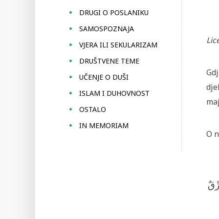
DRUGI O POSLANIKU
SAMOSPOZNAJA
Lic
VJERA ILI SEKULARIZAM
DRUŠTVENE TEME
Gdj
UČENJE O DUŠI
dje
ISLAM I DUHOVNOST
maj
OSTALO
IN MEMORIAM
O n
زْقٌ