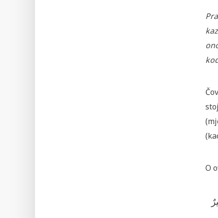
Pra
kaz
ono
kod
Čov
sto
(mj
(ka
O o
رٌ