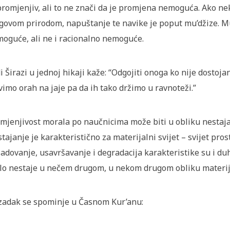
romjenjiv, ali to ne znači da je promjena nemoguća. Ako nek
govom prirodom, napuštanje te navike je poput mu’džize. Mu
oguće, ali ne i racionalno nemoguće.
i Širazi u jednoj hikaji kaže: “Odgojiti onoga ko nije dostoj
vimo orah na jaje pa da ih tako držimo u ravnoteži.”
mjenjivost morala po naučnicima može biti u obliku nestaja
tajanje je karakteristično za materijalni svijet – svijet pro
adovanje, usavršavanje i degradacija karakteristike su i du
elo nestaje u nečem drugom, u nekom drugom obliku materije (c
adak se spominje u Časnom Kur’anu: