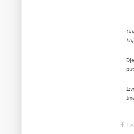
Oni
koj
Dje
put
Izv
Im
Fa