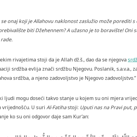
 se onaj koji je Allahovu naklonost zaslužio može porediti s 
prebivalište biti Džehennem? A užasno je to boravište! Oni su
 rade.
ekim rivajetima stoji da je Allah dž.š., dao da se njegova
srd
uaciji srdžba evlija znači srdžbu Njegovu. Poslanik, s.a.v.a., 
ahova srdžba, a njeno zadovoljstvo je Njegovo zadovoljstvo.”
i ljudi mogu doseći takvo stanje u kojem su oni mjera vrijed
 vrijednošću. U suri
Al-Fatiha
stoji:
Uputi nas na Pravi put, 
anje ko su oni odgovor daje sam Kur’an: