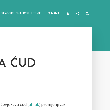
ISLAMSKE ZNANOSTI I TEME
O NAMA
VA ĆUD
e čovjekova ćud (
ahlak
) promjenjiva?