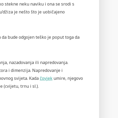
o stekne neku naviku i ona se srodi s
’džiza je nešto što je uobičajeno
an da bude odgojen teško je poput toga da
nja, nazadovanja ili napredovanja.
stora i dimenzija. Napredovanje i
hovnog svijeta. Kada
čovjek
umire, njegovo
vijetu, trnu i sl.).