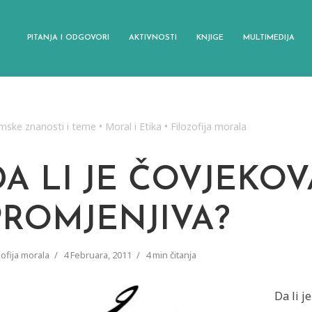
PITANJA I ODGOVORI
AKTIVNOSTI
KNJIGE
MULTIMEDIJA
amske znanosti i teme
•
Moral i Etika
•
Filozofija morala
DA LI JE ČOVJEKO
PROMJENJIVA?
zofija morala
4 Februara, 2011
4 min čitanja
Da li j