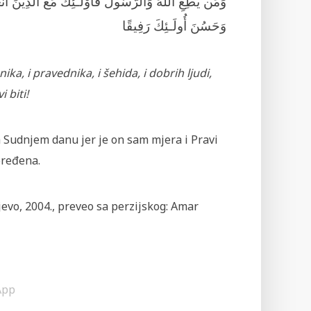
وَمَن يُطِعِ اللّهَ وَالرَّسُولَ فَأُوْلَـئِكَ مَعَ الَّذِينَ أَنْع
وَحَسُنَ أُولَـئِكَ رَفِيقًا
ika, i pravednika, i šehida, i dobrih ljudi,
 biti!
a Sudnjem danu jer je on sam mjera i Pravi
oređena.
jevo, 2004., preveo sa perzijskog: Amar
App