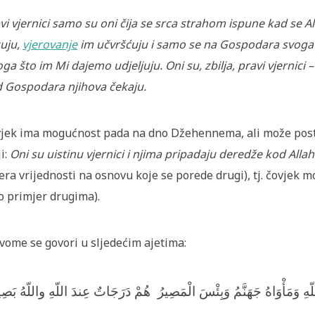
vi vjernici samo su oni čija se srca strahom ispune kad se A
uju,
vjerovanje
im učvršćuju i samo se na Gospodara svoga os
ga što im Mi dajemo udjeljuju. Oni su, zbilja, pravi vjernici – 
 Gospodara njihova čekaju.
jek ima mogućnost pada na dno Džehennema, ali može posti
ji:
Oni su uistinu vjernici i njima pripadaju deredže kod Alla
era vrijednosti na osnovu koje se porede drugi), tj. čovjek 
o primjer drugima).
vome se govori u sljedećim ajetima:
ّهِ وَمَأْوَاهُ جَهَنَّمُ وَبِئْسَ الْمَصِيرُ هُمْ دَرَجَاتٌ عِندَ اللّهِ واللّهُ بَصِي