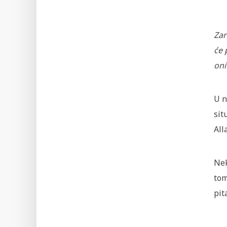
Zar
će 
oni
U n
sit
All
Nek
tom
pit