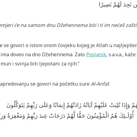
ن تَجِدَ لَهُمْ نَصِيرًا
emjeri će na samom dnu Džehennema biti i ti im nećeš zašti
e se govori o istom onom čovjeku kojeg je Allah u najljepšem
lima doveo na dno Džehennema. Zato
Poslanik
, s.a.v.a., kaž
mun i svinja biti ljepotani za njih.”
apredovanju se govori na početku sure
Al-Anfal
:
ُمْ وَإِذَا تُلِيَتْ عَلَيْهِمْ آيَاتُهُ زَادَتْهُمْ إِيمَانًا وَعَلَى رَبِّهِمْ يَتَوَكَّلُونَ
أُوْلَـئِكَ هُمُ الْمُؤْمِنُونَ حَقًّا لَّهُمْ دَرَجَاتٌ عِندَ رَبِّهِمْ وَمَغْفِرَةٌ وَرِ