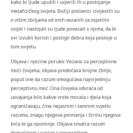
kako bi ljude uputili i uvjerili ih u postojanje
metafizičkog svijeta. Božiji poslanici izvijestili su
o višim zbiljama od onih vezanih za osjetilni
svijet i nastojali su ljude povezati s njima, da bi
ovi izvukli koristi i postigli dobra koja postoje u
tom svijetu.
Objava i njezine poruke: Vezano za perceptivne
moći čovjeka, objava predočava brojne zbilje,
poput one da razum omogućava najvrjedniju
perceptivnu moć. Ona čovjeka odvraća od
usvajanja bilo kakve vrste morala i djela koja
ograničavaju, čine nejasnim i tamnim svjetlo
razuma, snagu njegova poimanja i širinu njegova
bića te ga opominje. Objava smatra razum
domaćinom i svojim sagovornikom.