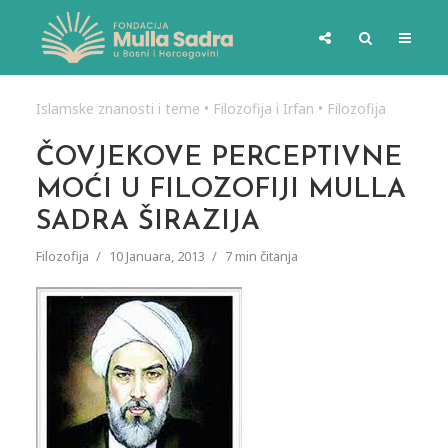
Islamske znanosti i teme
•
Filozofija i Irfan
•
Filozofija
ČOVJEKOVE PERCEPTIVNE
MOĆI U FILOZOFIJI MULLA
SADRA ŠIRAZIJA
Filozofija
10 Januara, 2013
7 min čitanja