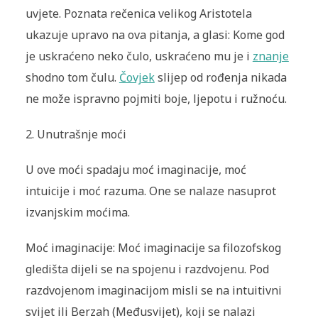
uvjete. Poznata rečenica velikog Aristotela
ukazuje upravo na ova pitanja, a glasi: Kome god
je uskraćeno neko čulo, uskraćeno mu je i
znanje
shodno tom čulu.
Čovjek
slijep od rođenja nikada
ne može ispravno pojmiti boje, ljepotu i ružnoću.
2. Unutrašnje moći
U ove moći spadaju moć imaginacije, moć
intuicije i moć razuma. One se nalaze nasuprot
izvanjskim moćima.
Moć imaginacije: Moć imaginacije sa filozofskog
gledišta dijeli se na spojenu i razdvojenu. Pod
razdvojenom imaginacijom misli se na intuitivni
svijet ili Berzah (Međusvijet), koji se nalazi