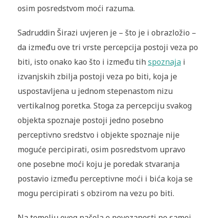
osim posredstvom moći razuma.
Sadruddin Širazi uvjeren je – što je i obrazložio –
da između ove tri vrste percepcija postoji veza po
biti, isto onako kao što i između tih
spoznaja
i
izvanjskih zbilja postoji veza po biti, koja je
uspostavljena u jednom stepenastom nizu
vertikalnog poretka. Stoga za percepciju svakog
objekta spoznaje postoji jedno posebno
perceptivno sredstvo i objekte spoznaje nije
moguće percipirati, osim posredstvom upravo
one posebne moći koju je poredak stvaranja
postavio između perceptivne moći i bića koja se
mogu percipirati s obzirom na vezu po biti.
Na temelju ovog načela o povezanosti po samoj