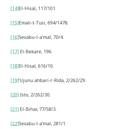
[14]
El-Hisal
, 117/101.
[15]
Emali-t-Tusi
, 694/1478.
[16]
Sevabu-l-a‘mal
, 70/4.
[17]
El-Bekare, 196.
[18]
El-Hisal
, 616/10.
[19]
‘Ujunu ahbari-r-Rida
, 2/262/29.
[20]
Isto,
2/262/30.
[21]
El-Bihar, 77/58/3
.
[22]
Sevabu-l-a‘mal
, 281/1.