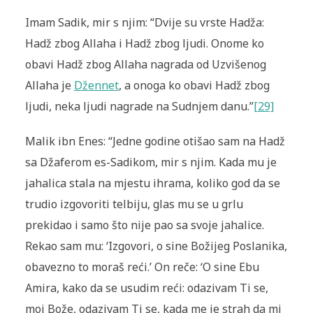
Imam Sadik, mir s njim: “Dvije su vrste Hadža:
Hadž zbog Allaha i Hadž zbog ljudi. Onome ko
obavi Hadž zbog Allaha nagrada od Uzvišenog
Allaha je
Džennet
, a onoga ko obavi Hadž zbog
ljudi, neka ljudi nagrade na Sudnjem danu.”
[29]
Malik ibn Enes: “Jedne godine otišao sam na Hadž
sa Džaferom es-Sadikom, mir s njim. Kada mu je
jahalica stala na mjestu ihrama, koliko god da se
trudio izgovoriti telbiju, glas mu se u grlu
prekidao i samo što nije pao sa svoje jahalice.
Rekao sam mu: ‘Izgovori, o sine Božijeg Poslanika,
obavezno to moraš reći.’ On reče: ‘O sine Ebu
Amira, kako da se usudim reći: odazivam Ti se,
moj Bože, odazivam Ti se, kada me je strah da mi