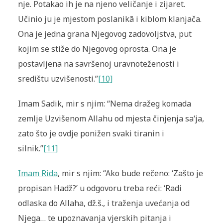
nje. Potakao ih je na njeno veličanje i zijaret.
Učinio ju je mjestom poslanikā i kiblom klanjača.
Ona je jedna grana Njegovog zadovoljstva, put
kojim se stiže do Njegovog oprosta. Ona je
postavljena na savršenoj uravnoteženosti i
središtu uzvišenosti.”
[10]
Imam Sadik, mir s njim: “Nema dražeg komada
zemlje Uzvišenom Allahu od mjesta činjenja sa‘ja,
zato što je ovdje ponižen svaki tiranin i
silnik.”
[11]
Imam Rida
, mir s njim: “Ako bude rečeno: ‘Zašto je
propisan Hadž?’ u odgovoru treba reći: ‘Radi
odlaska do Allaha, dž.š., i traženja uvećanja od
Njega… te upoznavanja vjerskih pitanja i