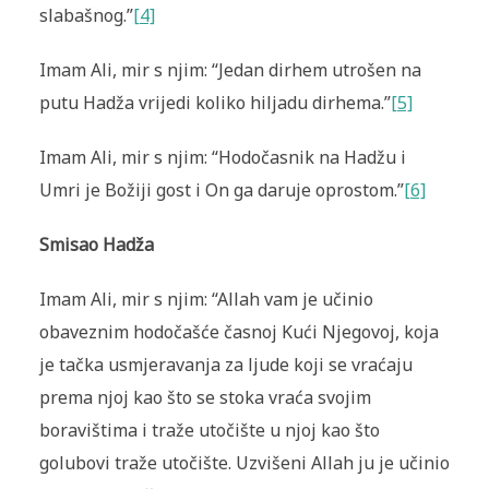
slabašnog.”
[4]
Imam Ali, mir s njim: “Jedan dirhem utrošen na
putu Hadža vrijedi koliko hiljadu dirhema.”
[5]
Imam Ali, mir s njim: “Hodočasnik na Hadžu i
Umri je Božiji gost i On ga daruje oprostom.”
[6]
Smisao Hadža
Imam Ali, mir s njim: “Allah vam je učinio
obaveznim hodočašće časnoj Kući Njegovoj, koja
je tačka usmjeravanja za ljude koji se vraćaju
prema njoj kao što se stoka vraća svojim
boravištima i traže utočište u njoj kao što
golubovi traže utočište. Uzvišeni Allah ju je učinio