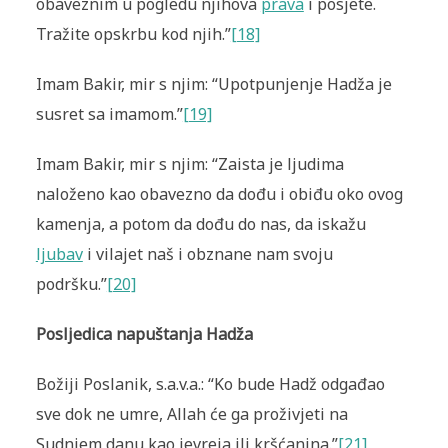
obaveznim u pogledu njihova
prava
i posjete.
Tražite opskrbu kod njih.”
[18]
Imam Bakir, mir s njim: “Upotpunjenje Hadža je
susret sa imamom.”
[19]
Imam Bakir, mir s njim: “Zaista je ljudima
naloženo kao obavezno da dođu i obiđu oko ovog
kamenja, a potom da dođu do nas, da iskažu
ljubav
i vilajet naš i obznane nam svoju
podršku.”
[20]
Posljedica napuštanja Hadža
Božiji Poslanik, s.a.v.a.: “Ko bude Hadž odgađao
sve dok ne umre, Allah će ga proživjeti na
Sudnjem danu kao jevreja ili kršćanina.”
[21]