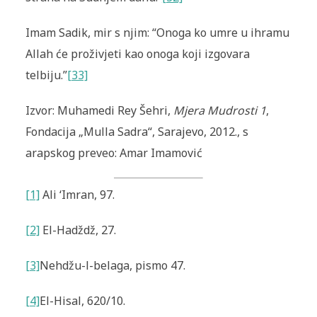
Imam Sadik, mir s njim: “Onoga ko umre u ihramu
Allah će proživjeti kao onoga koji izgovara
telbiju.”
[33]
Izvor: Muhamedi Rey Šehri,
Mjera Mudrosti 1
,
Fondacija „Mulla Sadra“, Sarajevo, 2012., s
arapskog preveo: Amar Imamović
[1]
Ali ‘Imran, 97.
[2]
El-Hadždž, 27.
[3]
Nehdžu-l-belaga
, pismo 47
.
[4]
El-Hisal
, 620/10.