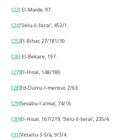
[23]
El-Maide, 97.
[24]
‘Ilelu-š-šerai‘
, 452/1.
[25]
El-Bihar
, 27/181/30.
[26]
El-Bekare, 197.
[27]
El-Hisal
, 148/180.
[28]
Ed-Durru-l-mensur
, 2/63.
[29]
Sevabu-l-a‘mal
, 74/16.
[30]
El-Hisal
, 167/219; ‘Ilelu-š-šerai‘, 235/4.
[31]
Vesailu-š-ši‘a
, 9/3/4.