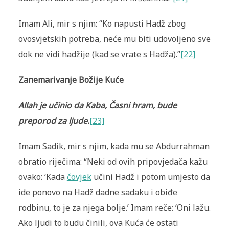
Imam Ali, mir s njim: “Ko napusti Hadž zbog
ovosvjetskih potreba, neće mu biti udovoljeno sve
dok ne vidi hadžije (kad se vrate s Hadža).”
[22]
Zanemarivanje Božije Kuće
Allah je učinio da Kaba, Časni hram, bude
preporod za ljude
.
[23]
Imam Sadik, mir s njim, kada mu se Abdurrahman
obratio riječima: “Neki od ovih pripovjedača kažu
ovako: ‘Kada
čovjek
učini Hadž i potom umjesto da
ide ponovo na Hadž dadne sadaku i obiđe
rodbinu, to je za njega bolje.’ Imam reče: ‘Oni lažu.
Ako ljudi to budu činili, ova Kuća će ostati