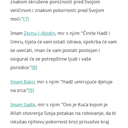
znakom skrušene poniznosti pred Svojom
veličinom i znakom pokornosti pred Svojom
moći.”
[7]
Imam
Zejnu-l-Abidin
, mir s njim: “Činite Hadž i
Umru, tijela će vam ostati zdrava, opskrba će vam
se uvećati, iman će vam postati postojan i
osigurat će se potrepštine ljudi i vaše
porodice.”
[8]
Imam Bakir
, mir s njim: “Hadž umirujuće djeluje
na srca.”
[9]
Imam Sadik
, mir s njim: “Ovo je Kuća kojom je
Allah stvorenja Svoja potakao na robovanje, da bi
iskušao njihovu pokornost kroz prisustvo kraj