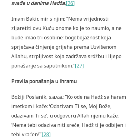
svađe u danima Hadža
.
[26]
Imam Bakir, mir s njim: “Nema vrijednosti
zijaretiti ovu Kuću onome ko je to naumio, a ne
bude imao tri osobine: bogobojaznost koja
sprječava činjenje grijeha prema Uzvišenom
Allahu, strpljivost koja zadržava srdžbu i lijepo
ponašanje sa saputnikom.”
[27]
Pravila ponašanja u ihramu
Božiji Poslanik, s.a.v.a.: “Ko ode na Hadž sa haram
imetkom i kaže: ‘Odazivam Ti se, Moj Bože,
odazivam Ti se’, u odgovoru Allah njemu kaže:
‘Nema tebi odaziva niti sreće, Hadž ti je odbijen i
tebi vraćen!’”
[28]