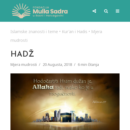
Islamske znanosti i teme
•
Kur'an i Hadis
•
Mjera
mudrosti
HADŽ
Mjera mudrosti
20 Augusta, 2018
6 min čitanja