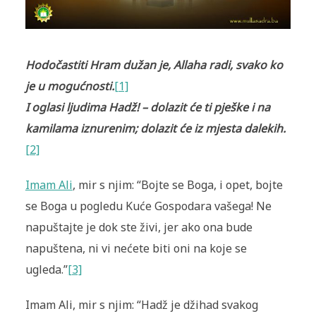
Hodočastiti Hram dužan je, Allaha radi, svako ko
je u mogućnosti
.
[1]
I oglasi ljudima Hadž! – dolazit će ti pješke i na
kamilama iznurenim; dolazit će iz mjesta dalekih
.
[2]
Imam Ali
, mir s njim: “Bojte se Boga, i opet, bojte
se Boga u pogledu Kuće Gospodara vašega! Ne
napuštajte je dok ste živi, jer ako ona bude
napuštena, ni vi nećete biti oni na koje se
ugleda.”
[3]
Imam Ali, mir s njim: “Hadž je džihad svakog