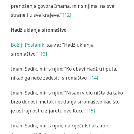
prenošenja govora Imama, mir s njima, na sve
strane i u sve krajeve.’”
[12]
Hadž uklanja siromaštvo
Božiji Poslanik
, s.a.v.a.: “Hadž uklanja
siromaštvo.”
[13]
Imam Sadik, mir s njim: “Ko obavi Hadž tri puta,
nikad ga neće zadesiti siromaštvo.”
[14]
Imam Sadik, mir s njim: “Nisam vidio ništa da tako
brzo donosi imetak i otklanja siromaštvo kao što
je ustrajnost u zijaretu ove Kuće.”
[15]
Imam Sadik, mir s njim, na riječi Ishaka ibn