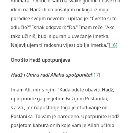
Ammara: “Odlučio sam da svake godine obavezno
idem na Hadž ili da pošaljem nekoga iz moje
porodice svojim novcem”, upitao je: “Čvrsto si to
odlučio?” Ishak odgovori: “Da.” Imam reče: “Ako
tako učiniš, budi siguran u uvećanje imetka.
Najavljujem ti radosnu vijest obilja imetka.”
[16]
Ono što Hadž upotpunj
ava
Hadž i Umru radi Allaha upotpunite!
[17]
Imam Ali, mir s njim: “Kada odete obaviti Hadž,
upotpunite ga posjetom Božijem Poslaniku,
s.a.v.a., jer napuštanje toga je otuđivanje od
Poslanika. To vam je naređeno. Upotpunite Hadž
posjetom kabura onih koje vam je Allah učinio