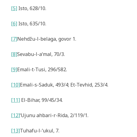
[5]
Isto, 628/10.
[6]
Isto,
635/10.
[7]
Nehdžu-l-belaga
, govor 1
.
[8]
Sevabu-l-a‘mal
, 70/3.
[9]
Emali-t-Tusi
, 296/582.
[10]
Emali-s-Saduk
, 493/4
; Et-Tevhid, 253/4.
[11]
El-Bihar, 99/45/34.
[12]
‘Ujunu ahbari-r-Rida
, 2/119/1.
[13]
Tuhafu-l-‘ukul
, 7.