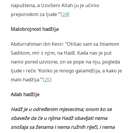
napuštena, a Uzvišeni Allah ju je učinio
preporodom za ljude.’”
[24]
Malobrojnost hadžija
Abdurrahman ibn Kesir: “Otišao sam sa Imamom
Sadikom, mir s njim, na Hadž. Kada nas je put
nanio pored uzvisine, on se pope na nju, pogleda
ljude i reče: ‘Koliko je mnogo galamdžija, a kako je
malo hadžija.’”
[25]
Adab hadži
je
Hadž je u određenim mjesecima; onom ko se
obaveže da će u njima Hadž obavljati nema
snošaja sa ženama i nema ružnih riječi, i nema