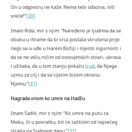
On u odgovoru ne kaže: Nema tebi odaziva, niti
sreće!’”
[30]
Imam Rida, mir s njim: “Naređeno je ljudima da se
obuku u ihrame da bi srca postala skrušena prije
nego se u uđe u Harem Božiji i mjesto sigurnosti i
da se ne vežu ničim od ovosvjetskih stvari, ukrasa
i užitaka, da u tom stanju pokažu
trud
, da Njega
uzmu za cilj i da se cijelim bićem okrenu
Njemu.”
[31]
Nagrada onom ko umre na Hadžu
Imam Sadik, mir s njim: “Ko umre na putu za
Meku, ili u povratku, bit će zaštićen od najvećeg
straha na Sudnjem danu.”
[32]