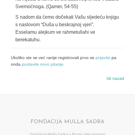
Svemoćnoga. (Qamer, 54-55)
S nadom da ćemo dočekati Vašu sljedeću knjigu
s naslovom “Duša u beskrajnoj vjeri”.
Esselamu alejkum ve rahmetullahi ve
berekatuhu.
Ukoliko ste se već ranije registrovali prvo se
prijavite
pa
onda
postavite novo pitanje
.
Idi nazad
FONDACIJA MULLA SADRA
Fondacija Mulla Sadra u Bosni i Hercegovini