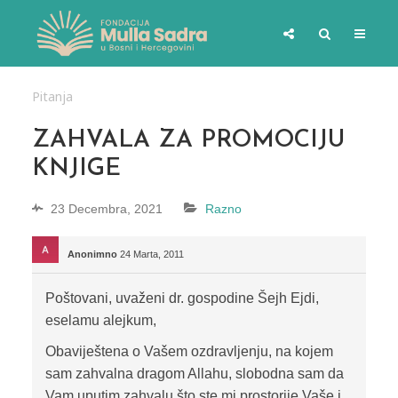
Pitanja
ZAHVALA ZA PROMOCIJU
KNJIGE
23 Decembra, 2021
Razno
Anonimno
24 Marta, 2011
Poštovani, uvaženi dr. gospodine Šejh Ejdi,
eselamu alejkum,
Obaviještena o Vašem ozdravljenju, na kojem
sam zahvalna dragom Allahu, slobodna sam da
Vam uputim zahvalu što ste mi prostorije Vaše i