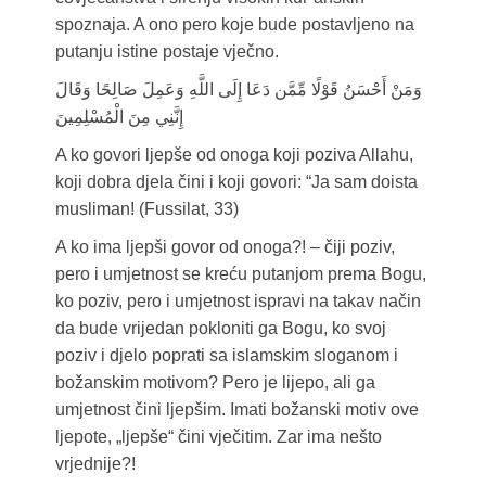
spoznaja. A ono pero koje bude postavljeno na
putanju istine postaje vječno.
وَمَنْ أَحْسَنُ قَوْلًا مِّمَّن دَعَا إِلَى اللَّهِ وَعَمِلَ صَالِحًا وَقَالَ
إِنَّنِي مِنَ الْمُسْلِمِينَ
A ko govori ljepše od onoga koji poziva Allahu,
koji dobra djela čini i koji govori: “Ja sam doista
musliman! (Fussilat, 33)
A ko ima ljepši govor od onoga?! – čiji poziv,
pero i umjetnost se kreću putanjom prema Bogu,
ko poziv, pero i umjetnost ispravi na takav način
da bude vrijedan pokloniti ga Bogu, ko svoj
poziv i djelo poprati sa islamskim sloganom i
božanskim motivom? Pero je lijepo, ali ga
umjetnost čini ljepšim. Imati božanski motiv ove
ljepote, „ljepše“ čini vječitim. Zar ima nešto
vrjednije?!