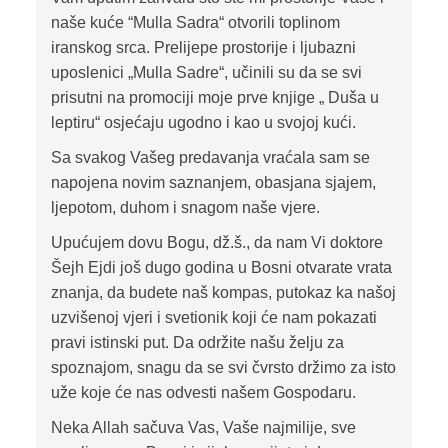
naše kuće “Mulla Sadra“ otvorili toplinom
iranskog srca. Prelijepe prostorije i ljubazni
uposlenici „Mulla Sadre“, učinili su da se svi
prisutni na promociji moje prve knjige „ Duša u
leptiru“ osjećaju ugodno i kao u svojoj kući.
Sa svakog Vašeg predavanja vraćala sam se
napojena novim saznanjem, obasjana sjajem,
ljepotom, duhom i snagom naše vjere.
Upućujem dovu Bogu, dž.š., da nam Vi doktore
Šejh Ejdi još dugo godina u Bosni otvarate vrata
znanja, da budete naš kompas, putokaz ka našoj
uzvišenoj vjeri i svetionik koji će nam pokazati
pravi istinski put. Da održite našu želju za
spoznajom, snagu da se svi čvrsto držimo za isto
uže koje će nas odvesti našem Gospodaru.
Neka Allah sačuva Vas, Vaše najmilije, sve