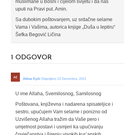
muslimane u Bosni i cijelom svijetu i da nas
uputi na Pravi put. Amin.
Sa dubokim poštovanjem, uz srdačne selame
Vama i Vašima, autorica knjige „Duša u leptiru“
Šefka Begović Ličina
1
ODGOVOR
Akbar Eydi
Objavljeno 23 Decembra, 2021
U ime Allaha, Svemilosnog, Samilosnog
Poštovana, književna i nadarena spisateljice i
sestro, upućujem Vam selame i ponizno od
Uzvišenog Allaha tražim da Vaše pero i
umjetnost postavi i usmjeri ka upućivanju
čovječanstva i širenju visokih kur’anskih