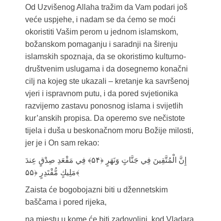
Od Uzvišenog Allaha tražim da Vam podari još
veće uspjehe, i nadam se da ćemo se moći
okoristiti Vašim perom u jednom islamskom,
božanskom pomaganju i saradnji na širenju
islamskih spoznaja, da se okoristimo kulturno-
društvenim uslugama i da dosegnemo konačni
cilj na kojeg ste ukazali – kretanje ka savršenoj
vjeri i ispravnom putu, i da pored svjetionika
razvijemo zastavu ponosnog islama i svijetlih
kur’anskih propisa. Da operemo sve nečistote
tijela i duša u beskonačnom moru Božije milosti,
jer je i On sam rekao:
إِنَّ الْمُتَّقِينَ فِي جَنَّاتٍ وَنَهَرٍ ﴿۵۴﴾ فِي مَقْعَدِ صِدْقٍ عِندَ
مَلِيكٍ مُّقْتَدِرٍ ﴿۵۵﴾
Zaista će bogobojazni biti u džennetskim
baščama i pored rijeka,
na mjestu u kome će biti zadovoljni, kod Vladara