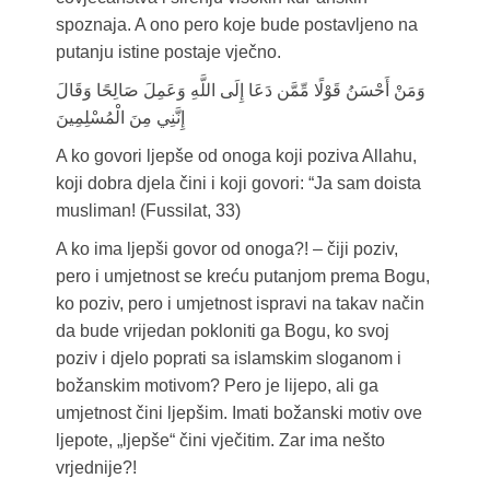
spoznaja. A ono pero koje bude postavljeno na
putanju istine postaje vječno.
وَمَنْ أَحْسَنُ قَوْلًا مِّمَّن دَعَا إِلَى اللَّهِ وَعَمِلَ صَالِحًا وَقَالَ
إِنَّنِي مِنَ الْمُسْلِمِينَ
A ko govori ljepše od onoga koji poziva Allahu,
koji dobra djela čini i koji govori: “Ja sam doista
musliman! (Fussilat, 33)
A ko ima ljepši govor od onoga?! – čiji poziv,
pero i umjetnost se kreću putanjom prema Bogu,
ko poziv, pero i umjetnost ispravi na takav način
da bude vrijedan pokloniti ga Bogu, ko svoj
poziv i djelo poprati sa islamskim sloganom i
božanskim motivom? Pero je lijepo, ali ga
umjetnost čini ljepšim. Imati božanski motiv ove
ljepote, „ljepše“ čini vječitim. Zar ima nešto
vrjednije?!