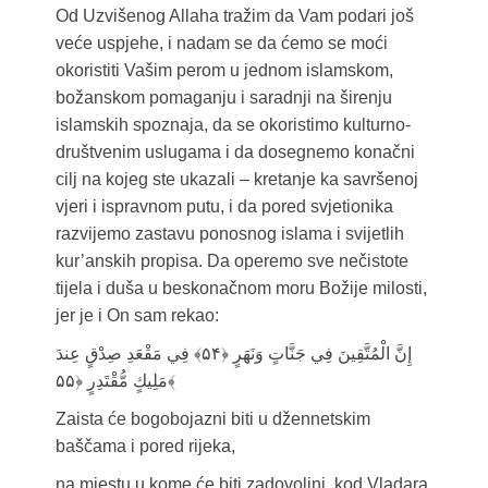
Od Uzvišenog Allaha tražim da Vam podari još
veće uspjehe, i nadam se da ćemo se moći
okoristiti Vašim perom u jednom islamskom,
božanskom pomaganju i saradnji na širenju
islamskih spoznaja, da se okoristimo kulturno-
društvenim uslugama i da dosegnemo konačni
cilj na kojeg ste ukazali – kretanje ka savršenoj
vjeri i ispravnom putu, i da pored svjetionika
razvijemo zastavu ponosnog islama i svijetlih
kur’anskih propisa. Da operemo sve nečistote
tijela i duša u beskonačnom moru Božije milosti,
jer je i On sam rekao:
إِنَّ الْمُتَّقِينَ فِي جَنَّاتٍ وَنَهَرٍ ﴿۵۴﴾ فِي مَقْعَدِ صِدْقٍ عِندَ
مَلِيكٍ مُّقْتَدِرٍ ﴿۵۵﴾
Zaista će bogobojazni biti u džennetskim
baščama i pored rijeka,
na mjestu u kome će biti zadovoljni, kod Vladara