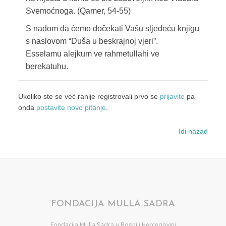
Svemoćnoga. (Qamer, 54-55)
S nadom da ćemo dočekati Vašu sljedeću knjigu
s naslovom “Duša u beskrajnoj vjeri”.
Esselamu alejkum ve rahmetullahi ve
berekatuhu.
Ukoliko ste se već ranije registrovali prvo se
prijavite
pa
onda
postavite novo pitanje
.
Idi nazad
FONDACIJA MULLA SADRA
Fondacija Mulla Sadra u Bosni i Hercegovini