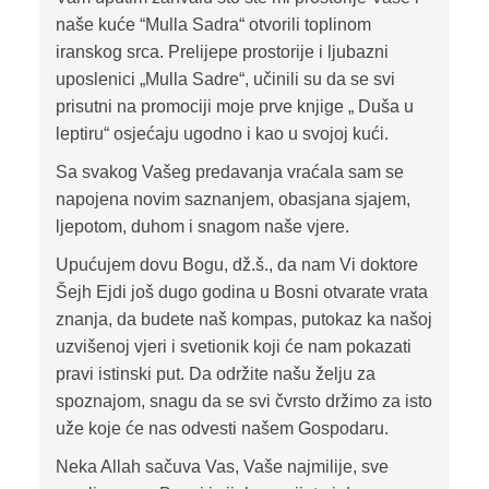
naše kuće “Mulla Sadra“ otvorili toplinom
iranskog srca. Prelijepe prostorije i ljubazni
uposlenici „Mulla Sadre“, učinili su da se svi
prisutni na promociji moje prve knjige „ Duša u
leptiru“ osjećaju ugodno i kao u svojoj kući.
Sa svakog Vašeg predavanja vraćala sam se
napojena novim saznanjem, obasjana sjajem,
ljepotom, duhom i snagom naše vjere.
Upućujem dovu Bogu, dž.š., da nam Vi doktore
Šejh Ejdi još dugo godina u Bosni otvarate vrata
znanja, da budete naš kompas, putokaz ka našoj
uzvišenoj vjeri i svetionik koji će nam pokazati
pravi istinski put. Da održite našu želju za
spoznajom, snagu da se svi čvrsto držimo za isto
uže koje će nas odvesti našem Gospodaru.
Neka Allah sačuva Vas, Vaše najmilije, sve