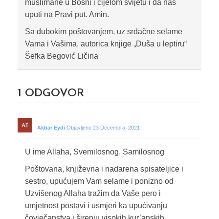
muslimane u Bosni i cijelom svijetu i da nas
uputi na Pravi put. Amin.
Sa dubokim poštovanjem, uz srdačne selame
Vama i Vašima, autorica knjige „Duša u leptiru“
Šefka Begović Ličina
1
ODGOVOR
Akbar Eydi
Objavljeno 23 Decembra, 2021
U ime Allaha, Svemilosnog, Samilosnog
Poštovana, književna i nadarena spisateljice i
sestro, upućujem Vam selame i ponizno od
Uzvišenog Allaha tražim da Vaše pero i
umjetnost postavi i usmjeri ka upućivanju
čovječanstva i širenju visokih kur’anskih