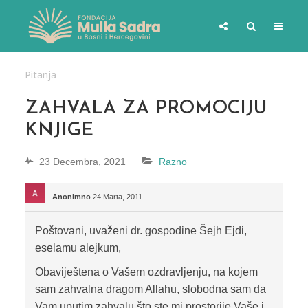
Pitanja
ZAHVALA ZA PROMOCIJU
KNJIGE
23 Decembra, 2021
Razno
Anonimno
24 Marta, 2011
Poštovani, uvaženi dr. gospodine Šejh Ejdi,
eselamu alejkum,
Obaviještena o Vašem ozdravljenju, na kojem
sam zahvalna dragom Allahu, slobodna sam da
Vam uputim zahvalu što ste mi prostorije Vaše i