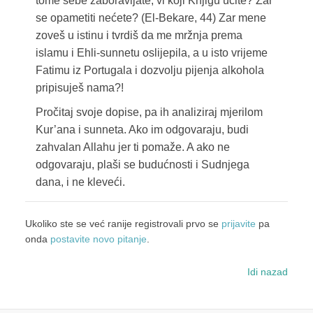
tome sebe zaboravljate, vi koji Knjigu učite? Zar
se opametiti nećete? (El-Bekare, 44) Zar mene
zoveš u istinu i tvrdiš da me mržnja prema
islamu i Ehli-sunnetu oslijepila, a u isto vrijeme
Fatimu iz Portugala i dozvolju pijenja alkohola
pripisuješ nama?!
Pročitaj svoje dopise, pa ih analiziraj mjerilom
Kur’ana i sunneta. Ako im odgovaraju, budi
zahvalan Allahu jer ti pomaže. A ako ne
odgovaraju, plaši se budućnosti i Sudnjega
dana, i ne kleveći.
Ukoliko ste se već ranije registrovali prvo se
prijavite
pa
onda
postavite novo pitanje
.
Idi nazad