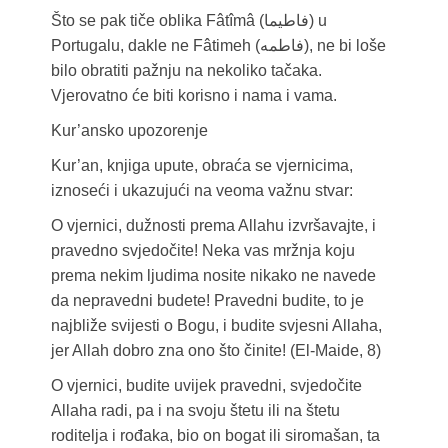
Što se pak tiče oblika Fâtîmâ (فاطيما) u
Portugalu, dakle ne Fâtimeh (فاطمه), ne bi loše
bilo obratiti pažnju na nekoliko tačaka.
Vjerovatno će biti korisno i nama i vama.
Kur’ansko upozorenje
Kur’an, knjiga upute, obraća se vjernicima,
iznoseći i ukazujući na veoma važnu stvar:
O vjernici, dužnosti prema Allahu izvršavajte, i
pravedno svjedočite! Neka vas mržnja koju
prema nekim ljudima nosite nikako ne navede
da nepravedni budete! Pravedni budite, to je
najbliže svijesti o Bogu, i budite svjesni Allaha,
jer Allah dobro zna ono što činite! (El-Maide, 8)
O vjernici, budite uvijek pravedni, svjedočite
Allaha radi, pa i na svoju štetu ili na štetu
roditelja i rođaka, bio on bogat ili siromašan, ta