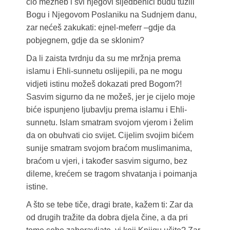
cio mezheb i svi njegovi sljedbenici budu tužili
Bogu i Njegovom Poslaniku na Sudnjem danu,
zar nećeš zakukati: ejnel-meferr –gdje da
pobjegnem, gdje da se sklonim?
Da li zaista tvrdnju da su me mržnja prema
islamu i Ehli-sunnetu oslijepili, pa ne mogu
vidjeti istinu možeš dokazati pred Bogom?!
Sasvim sigurno da ne možeš, jer je cijelo moje
biće ispunjeno ljubavlju prema islamu i Ehli-
sunnetu. Islam smatram svojom vjerom i želim
da on obuhvati cio svijet. Cijelim svojim bićem
sunije smatram svojom braćom muslimanima,
braćom u vjeri, i također sasvim sigurno, bez
dileme, krećem se tragom shvatanja i poimanja
istine.
A što se tebe tiče, dragi brate, kažem ti: Zar da
od drugih tražite da dobra djela čine, a da pri