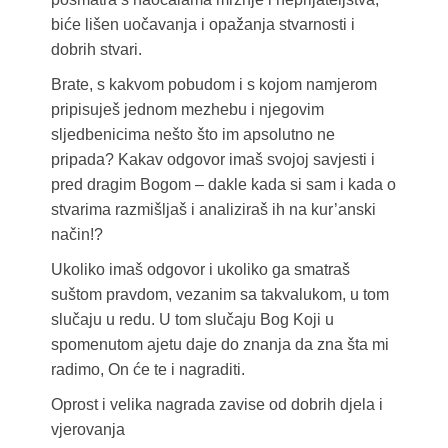
biće lišen uočavanja i opažanja stvarnosti i
dobrih stvari.
Brate, s kakvom pobudom i s kojom namjerom
pripisuješ jednom mezhebu i njegovim
sljedbenicima nešto što im apsolutno ne
pripada? Kakav odgovor imaš svojoj savjesti i
pred dragim Bogom – dakle kada si sam i kada o
stvarima razmišljaš i analiziraš ih na kur’anski
način!?
Ukoliko imaš odgovor i ukoliko ga smatraš
suštom pravdom, vezanim sa takvalukom, u tom
slučaju u redu. U tom slučaju Bog Koji u
spomenutom ajetu daje do znanja da zna šta mi
radimo, On će te i nagraditi.
Oprost i velika nagrada zavise od dobrih djela i
vjerovanja