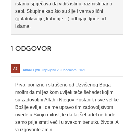
islamu sprječava da vidiš istinu, razmisli bar o
sebi. Skupine kao što su šije i vama slični
(gulatul/sufije, kuburije…) odbijaju ljude od
islama.
1
ODGOVOR
Akbar Eydi
Objavljeno 23 Decembra, 2021
Prvo, ponizno i skrušeno od Uzvišenog Boga
molim da mi jezikom uvijek teče šehadet kojim
su zadovoljni Allah i Njegov Poslanik i sve velike
Božije evlije i da me upravo tim zadovoljstvom
uvede u Svoju milost, te da taj šehadet ne bude
samo prije smrti već i u svakom trenutku života. A
vi izgovorite amin.