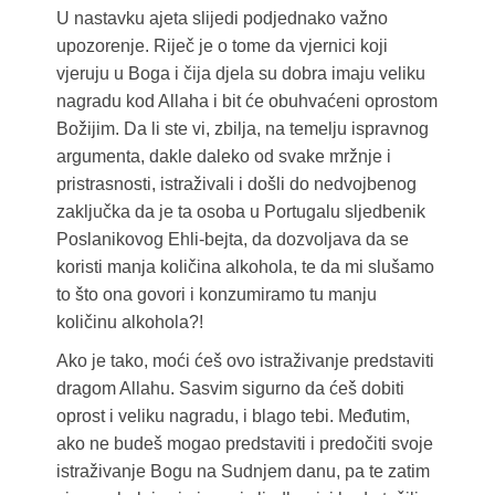
U nastavku ajeta slijedi podjednako važno
upozorenje. Riječ je o tome da vjernici koji
vjeruju u Boga i čija djela su dobra imaju veliku
nagradu kod Allaha i bit će obuhvaćeni oprostom
Božijim. Da li ste vi, zbilja, na temelju ispravnog
argumenta, dakle daleko od svake mržnje i
pristrasnosti, istraživali i došli do nedvojbenog
zaključka da je ta osoba u Portugalu sljedbenik
Poslanikovog Ehli-bejta, da dozvoljava da se
koristi manja količina alkohola, te da mi slušamo
to što ona govori i konzumiramo tu manju
količinu alkohola?!
Ako je tako, moći ćeš ovo istraživanje predstaviti
dragom Allahu. Sasvim sigurno da ćeš dobiti
oprost i veliku nagradu, i blago tebi. Međutim,
ako ne budeš mogao predstaviti i predočiti svoje
istraživanje Bogu na Sudnjem danu, pa te zatim