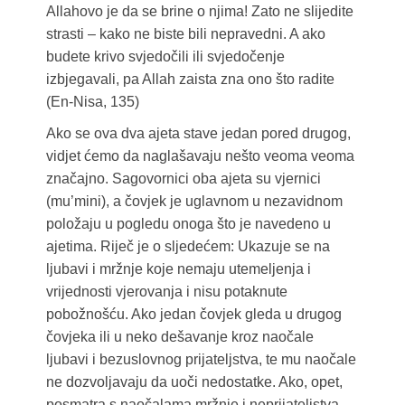
Allahovo je da se brine o njima! Zato ne slijedite
strasti – kako ne biste bili nepravedni. A ako
budete krivo svjedočili ili svjedočenje
izbjegavali, pa Allah zaista zna ono što radite
(En-Nisa, 135)
Ako se ova dva ajeta stave jedan pored drugog,
vidjet ćemo da naglašavaju nešto veoma veoma
značajno. Sagovornici oba ajeta su vjernici
(mu’mini), a čovjek je uglavnom u nezavidnom
položaju u pogledu onoga što je navedeno u
ajetima. Riječ je o sljedećem: Ukazuje se na
ljubavi i mržnje koje nemaju utemeljenja i
vrijednosti vjerovanja i nisu potaknute
pobožnošću. Ako jedan čovjek gleda u drugog
čovjeka ili u neko dešavanje kroz naočale
ljubavi i bezuslovnog prijateljstva, te mu naočale
ne dozvoljavaju da uoči nedostatke. Ako, opet,
posmatra s naočalama mržnje i neprijateljstva,