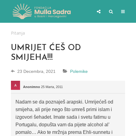
Pitanja
UMRIJET ĆEŠ OD
SMIJEHA!!!
23 Decembra, 2021
Polemike
Anonimno
25 Marta, 2011
Nadam se da poznaješ arapski. Umrijećeš od
smijeha, ali prije nego što umreš primi islam i
izgovori šehadet. Imate sada i svetu fatimu u
Portugalu, dopušta vam da pijete alcohol al’
pomalo… Ako te mržnja prema Ehli-sunnetu i