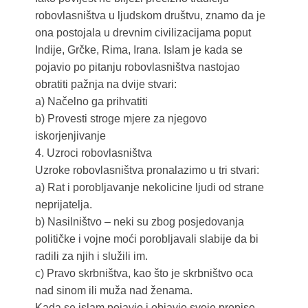
robovlasništva u ljudskom društvu, znamo da je
ona postojala u drevnim civilizacijama poput
Indije, Grčke, Rima, Irana. Islam je kada se
pojavio po pitanju robovlasništva nastojao
obratiti pažnja na dvije stvari:
a) Načelno ga prihvatiti
b) Provesti stroge mjere za njegovo
iskorjenjivanje
4. Uzroci robovlasništva
Uzroke robovlasništva pronalazimo u tri stvari:
a) Rat i porobljavanje nekolicine ljudi od strane
neprijatelja.
b) Nasilništvo – neki su zbog posjedovanja
političke i vojne moći porobljavali slabije da bi
radili za njih i služili im.
c) Pravo skrbništva, kao što je skrbništvo oca
nad sinom ili muža nad ženama.
Kada se islam pojavio i objavio svoje propise,