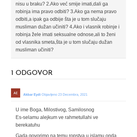
nisu u braku? 2.Ako već smije imati,dali ga
robinja ima pravo odbiti? 3.Ako ga nema pravo
odbiti,a ipak ga odbije šta je u tom slučaju
musliman dužan učiniti? 4.Ako i vlasnik robinje i
robinja žele imati seksualne odnose,ali to ženi
od vlasnika smeta,šta je u tom slučaju dužan
musliman učiniti?
1
ODGOVOR
Akbar Eydi
Objavljeno 23 Decembra, 2021
U ime Boga, Milostivog, Samilosnog
Es-selamu alejkum ve rahmetullahi ve
berekatuhu
Gada govorimo na temu ropstva u islamu onda