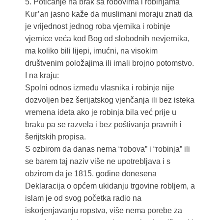
5. Poticanje na brak sa robovima i robinjama
Kur’an jasno kaže da muslimani moraju znati da
je vrijednost jednog roba vjernika i robinje
vjernice veća kod Bog od slobodnih nevjernika,
ma koliko bili lijepi, imućni, na visokim
društvenim položajima ili imali brojno potomstvo.
I na kraju:
Spolni odnos između vlasnika i robinje nije
dozvoljen bez šerijatskog vjenčanja ili bez isteka
vremena ideta ako je robinja bila već prije u
braku pa se razvela i bez poštivanja pravnih i
šerijtskih propisa.
S ozbirom da danas nema “robova” i “robinja” ili
se barem taj naziv više ne upotrebljava i s
obzirom da je 1815. godine donesena
Deklaracija o općem ukidanju trgovine robljem, a
islam je od svog početka radio na
iskorjenjavanju ropstva, više nema porebe za