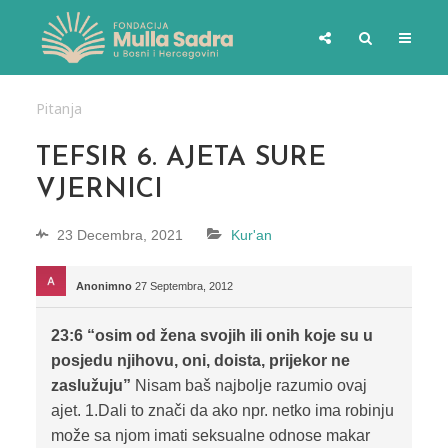
Pitanja
TEFSIR 6. AJETA SURE
VJERNICI
23 Decembra, 2021
Kur'an
Anonimno
27 Septembra, 2012
23:6 “osim od žena svojih ili onih koje su u
posjedu njihovu, oni, doista, prijekor ne
zaslužuju”
Nisam baš najbolje razumio ovaj
ajet. 1.Dali to znači da ako npr. netko ima robinju
može sa njom imati seksualne odnose makar