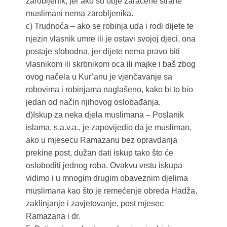
zarobljenik, jer ako su obje zaraćene strane
muslimani nema zarobljenika.
c) Trudnoća – ako se robinja uda i rodi dijete te
njezin vlasnik umre ili je ostavi svojoj djeci, ona
postaje slobodna, jer dijete nema pravo biti
vlasnikom ili skrbnikom oca ili majke i baš zbog
ovog načela u Kur’anu je vjenčavanje sa
robovima i robinjama naglašeno, kako bi to bio
jedan od način njihovog oslobađanja.
d)Iskup za neka djela muslimana – Poslanik
islama, s.a.v.a., je zapovijedio da je musliman,
ako u mjesecu Ramazanu bez opravdanja
prekine post, dužan dati iskup tako što će
osloboditi jednog roba. Ovakvu vrstu iskupa
vidimo i u mnogim drugim obaveznim djelima
muslimana kao što je remećenje obreda Hadža,
zaklinjanje i zavjetovanje, post mjesec
Ramazana i dr.