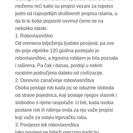
možemo reći kako su propisi vezani za ropstvo
jedni od najsvjetlijih društvenih propisa islama, a
da bi to bolje pojasnili osvrnut ćemo se na
nekoliko stavki:
1. Robovlasništvo
Od vremena bilježenja ljudske povijesti, pa sve
do prije otprilike 120 godina postojalo je
robovlasništvo, a trgovina robljem je bila poznata
i raširena. Pa čak i danas, postoji u nekim
ruralnim područjima daleko od civilizacije.
2. Osnovno zanačenje robovlasništva
Osoba postaje rob kada joj se oduzme sloboda
od strane pojednica, koji postaje njegov vlasnik i
slobodno s njime raspolaže. U biti, kada osoba
postane rob ili robinja onda za nju važe propisi
koji važe za ostalu trgovačku robu.
3. Povijesni tok robovlasništva
Iako povijest ne bilježi precizno tradiciju