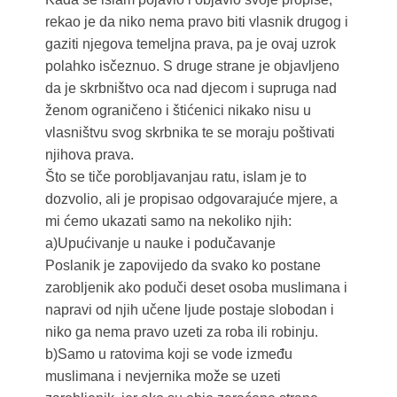
rekao je da niko nema pravo biti vlasnik drugog i
gaziti njegova temeljna prava, pa je ovaj uzrok
polahko isčeznuo. S druge strane je objavljeno
da je skrbništvo oca nad djecom i supruga nad
ženom ograničeno i štićenici nikako nisu u
vlasništvu svog skrbnika te se moraju poštivati
njihova prava.
Što se tiče porobljavanjau ratu, islam je to
dozvolio, ali je propisao odgovarajuće mjere, a
mi ćemo ukazati samo na nekoliko njih:
a)Upućivanje u nauke i podučavanje
Poslanik je zapovijedo da svako ko postane
zarobljenik ako poduči deset osoba muslimana i
napravi od njih učene ljude postaje slobodan i
niko ga nema pravo uzeti za roba ili robinju.
b)Samo u ratovima koji se vode između
muslimana i nevjernika može se uzeti