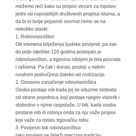
možemo reći kako su propisi vezani za ropstvo
jedni od najsvjetlijih društvenih propisa islama, a
da bi to bolje pojasnili osvrnut ćemo se na
nekoliko stavki:
1. Robovlasništvo
Od vremena bilježenja ljudske povijesti, pa sve
do prije otprilike 120 godina postojalo je
robovlasništvo, a trgovina robljem je bila poznata
i raširena. Pa čak i danas, postoji u nekim
ruralnim područjima daleko od civilizacije.
2. Osnovno zanačenje robovlasništva
Osoba postaje rob kada joj se oduzme sloboda
od strane pojednica, koji postaje njegov vlasnik i
slobodno s njime raspolaže. U biti, kada osoba
postane rob ili robinja onda za nju važe propisi
koji važe za ostalu trgovačku robu.
3. Povijesni tok robovlasništva
Iako povijest ne bilježi precizno tradiciju