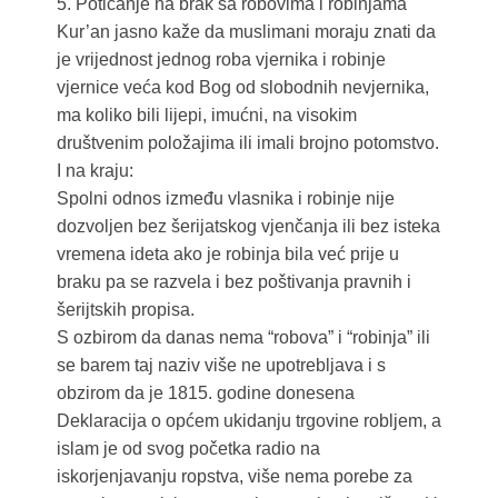
5. Poticanje na brak sa robovima i robinjama
Kur’an jasno kaže da muslimani moraju znati da
je vrijednost jednog roba vjernika i robinje
vjernice veća kod Bog od slobodnih nevjernika,
ma koliko bili lijepi, imućni, na visokim
društvenim položajima ili imali brojno potomstvo.
I na kraju:
Spolni odnos između vlasnika i robinje nije
dozvoljen bez šerijatskog vjenčanja ili bez isteka
vremena ideta ako je robinja bila već prije u
braku pa se razvela i bez poštivanja pravnih i
šerijtskih propisa.
S ozbirom da danas nema “robova” i “robinja” ili
se barem taj naziv više ne upotrebljava i s
obzirom da je 1815. godine donesena
Deklaracija o općem ukidanju trgovine robljem, a
islam je od svog početka radio na
iskorjenjavanju ropstva, više nema porebe za