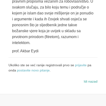
pravnim propisima vezanim za robovlasništvo. U
svakom slučaju, za bilo koju temu i područje o
kojem je islam dao svoje mišljenje on je ponudio
i argumente i kada ih čovjek shvati osjeća se
ponosnim što je sljedbenik jedne takve
božanske vjere koja je uvijek u skladu sa
prvotnom prirodom (fitretom), razumom i
intelektom.
prof. Akbar Eydi
Ukoliko ste se već ranije registrovali prvo se
prijavite
pa
onda
postavite novo pitanje
.
Idi nazad