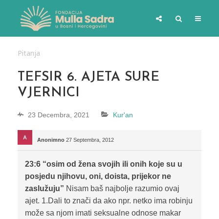
Pitanja
TEFSIR 6. AJETA SURE
VJERNICI
23 Decembra, 2021
Kur'an
Anonimno
27 Septembra, 2012
23:6 “osim od žena svojih ili onih koje su u
posjedu njihovu, oni, doista, prijekor ne
zaslužuju”
Nisam baš najbolje razumio ovaj
ajet. 1.Dali to znači da ako npr. netko ima robinju
može sa njom imati seksualne odnose makar