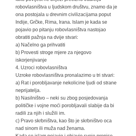
robovlasništva u ljudskom društvu, znamo da je
ona postojala u drevnim civilizacijama poput
Indije, Grčke, Rima, Irana. Islam je kada se
pojavio po pitanju robovlasništva nastojao
obratiti pažnja na dvije stvari:
a) Načelno ga prihvatiti
b) Provesti stroge mjere za njegovo
iskorjenjivanje
4. Uzroci robovlasništva
Uzroke robovlasništva pronalazimo u tri stvari:
a) Rat i porobljavanje nekolicine ljudi od strane
neprijatelja.
b) Nasilništvo – neki su zbog posjedovanja
političke i vojne moći porobljavali slabije da bi
radili za njih i služili im.
c) Pravo skrbništva, kao što je skrbništvo oca
nad sinom ili muža nad ženama.
Kada se islam pojavio i objavio svoje propise,