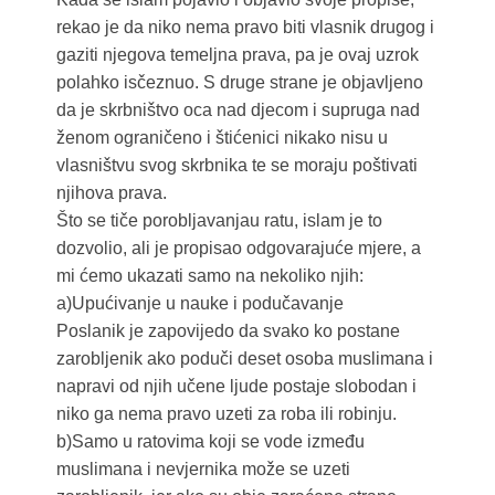
rekao je da niko nema pravo biti vlasnik drugog i
gaziti njegova temeljna prava, pa je ovaj uzrok
polahko isčeznuo. S druge strane je objavljeno
da je skrbništvo oca nad djecom i supruga nad
ženom ograničeno i štićenici nikako nisu u
vlasništvu svog skrbnika te se moraju poštivati
njihova prava.
Što se tiče porobljavanjau ratu, islam je to
dozvolio, ali je propisao odgovarajuće mjere, a
mi ćemo ukazati samo na nekoliko njih:
a)Upućivanje u nauke i podučavanje
Poslanik je zapovijedo da svako ko postane
zarobljenik ako poduči deset osoba muslimana i
napravi od njih učene ljude postaje slobodan i
niko ga nema pravo uzeti za roba ili robinju.
b)Samo u ratovima koji se vode između
muslimana i nevjernika može se uzeti