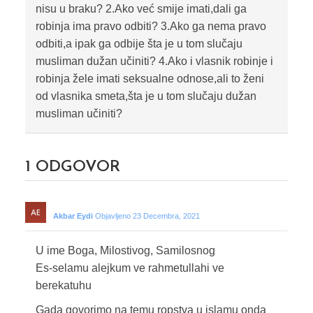
nisu u braku? 2.Ako već smije imati,dali ga
robinja ima pravo odbiti? 3.Ako ga nema pravo
odbiti,a ipak ga odbije šta je u tom slučaju
musliman dužan učiniti? 4.Ako i vlasnik robinje i
robinja žele imati seksualne odnose,ali to ženi
od vlasnika smeta,šta je u tom slučaju dužan
musliman učiniti?
1
ODGOVOR
Akbar Eydi
Objavljeno 23 Decembra, 2021
U ime Boga, Milostivog, Samilosnog
Es-selamu alejkum ve rahmetullahi ve
berekatuhu
Gada govorimo na temu ropstva u islamu onda