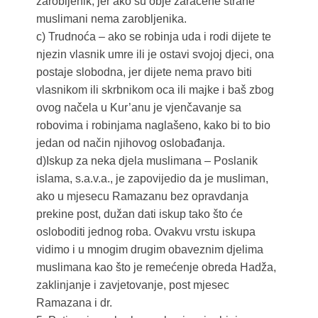
zarobljenik, jer ako su obje zaraćene strane
muslimani nema zarobljenika.
c) Trudnoća – ako se robinja uda i rodi dijete te
njezin vlasnik umre ili je ostavi svojoj djeci, ona
postaje slobodna, jer dijete nema pravo biti
vlasnikom ili skrbnikom oca ili majke i baš zbog
ovog načela u Kur’anu je vjenčavanje sa
robovima i robinjama naglašeno, kako bi to bio
jedan od način njihovog oslobađanja.
d)Iskup za neka djela muslimana – Poslanik
islama, s.a.v.a., je zapovijedio da je musliman,
ako u mjesecu Ramazanu bez opravdanja
prekine post, dužan dati iskup tako što će
osloboditi jednog roba. Ovakvu vrstu iskupa
vidimo i u mnogim drugim obaveznim djelima
muslimana kao što je remećenje obreda Hadža,
zaklinjanje i zavjetovanje, post mjesec
Ramazana i dr.