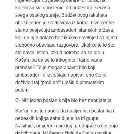
ingerencijom Svjetskog centra iz Koma, na
kojem su svi uposlenici od profesora, servisa, i
svega ostalog sunije. Budžet ovog fakulteta
obezbijeđen je sredstvima iz koma. Ove centre
stalno posjećuju ambasadori islamskih država,
koji do njih dolaze bez ikakve smetnje i sa njima
slobodno obavljaju razgovore. Ukoliko je to što
ste naveli istina, otkud potreba da se ide u
Kašan, pa da se to inkognito i tajno vama
prenese? To je mogao obaviti bilo koji
ambasador i u izvještaju napisati ono što je
doživio i taj “problem” riješiti diplomatskim
putem.
C- Niti jedan poslanik nije bio bez neprijatelja
Kur’an nas je naučio da nasljednici poslanika i
nebeskih knjiga sebe dijele na tri grupe:
Nasilnici, umjereni i oni koji prednjače u činjenju
dobrih djela. Mi ćemo učiniti da Knjigu poslije