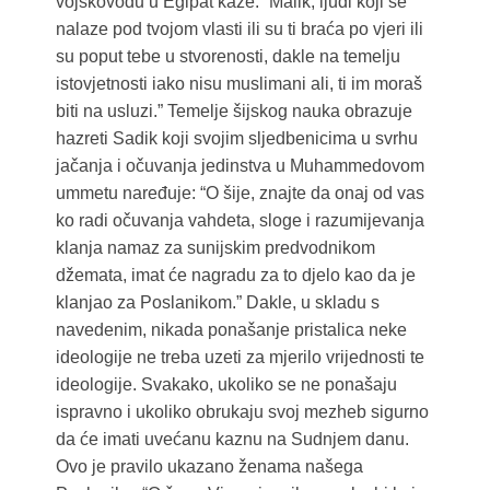
vojskovođu u Egipat kaže: “Malik, ljudi koji se
nalaze pod tvojom vlasti ili su ti braća po vjeri ili
su poput tebe u stvorenosti, dakle na temelju
istovjetnosti iako nisu muslimani ali, ti im moraš
biti na usluzi.” Temelje šijskog nauka obrazuje
hazreti Sadik koji svojim sljedbenicima u svrhu
jačanja i očuvanja jedinstva u Muhammedovom
ummetu naređuje: “O šije, znajte da onaj od vas
ko radi očuvanja vahdeta, sloge i razumijevanja
klanja namaz za sunijskim predvodnikom
džemata, imat će nagradu za to djelo kao da je
klanjao za Poslanikom.” Dakle, u skladu s
navedenim, nikada ponašanje pristalica neke
ideologije ne treba uzeti za mjerilo vrijednosti te
ideologije. Svakako, ukoliko se ne ponašaju
ispravno i ukoliko obrukaju svoj mezheb sigurno
da će imati uvećanu kaznu na Sudnjem danu.
Ovo je pravilo ukazano ženama našega