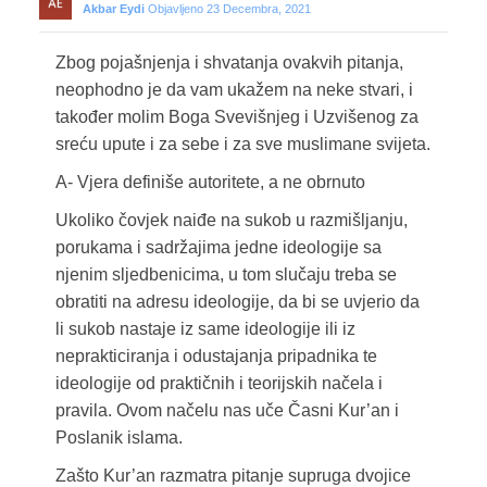
Akbar Eydi
Objavljeno 23 Decembra, 2021
Zbog pojašnjenja i shvatanja ovakvih pitanja,
neophodno je da vam ukažem na neke stvari, i
također molim Boga Svevišnjeg i Uzvišenog za
sreću upute i za sebe i za sve muslimane svijeta.
A- Vjera definiše autoritete, a ne obrnuto
Ukoliko čovjek naiđe na sukob u razmišljanju,
porukama i sadržajima jedne ideologije sa
njenim sljedbenicima, u tom slučaju treba se
obratiti na adresu ideologije, da bi se uvjerio da
li sukob nastaje iz same ideologije ili iz
neprakticiranja i odustajanja pripadnika te
ideologije od praktičnih i teorijskih načela i
pravila. Ovom načelu nas uče Časni Kur’an i
Poslanik islama.
Zašto Kur’an razmatra pitanje supruga dvojice