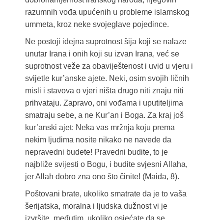
razumnih vođa upućenih u probleme islamskog
ummeta, kroz neke svojeglave pojedince.
Ne postoji idejna suprotnost šija koji se nalaze
unutar Irana i onih koji su izvan Irana, već se
suprotnost veže za obaviještenost i uvid u vjeru i
svijetle kur’anske ajete. Neki, osim svojih ličnih
misli i stavova o vjeri ništa drugo niti znaju niti
prihvataju. Zapravo, oni vođama i uputiteljima
smatraju sebe, a ne Kur’an i Boga. Za kraj još
kur’anski ajet: Neka vas mržnja koju prema
nekim ljudima nosite nikako ne navede da
nepravedni budete! Pravedni budite, to je
najbliže svijesti o Bogu, i budite svjesni Allaha,
jer Allah dobro zna ono što činite! (Maida, 8).
Poštovani brate, ukoliko smatrate da je to vaša
šerijatska, moralna i ljudska dužnost vi je
izvršite, međutim, ukoliko osjećate da se