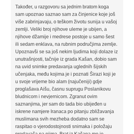
Također, u razgovoru sa jednim bratom koga
sam upoznao saznao sam za činjenice koje još
više zabrinjavaju, o teškom životu sunija u vašoj
zemlji. Veliki broj njihove uleme je ubijen, a
njihove džamije i medrese postoje u samo šest
ili sedam enklava, na rubnim područjima zemlje.
Upoznavši se sa još nekim ljudima koji dolaze iz
unutrašnjosti, tačnije iz grada Kašan, dobio sam
na uvid snimke predavanja uglednih šijskih
učenjaka, među kojima je i poznati Širazi koji je
u svoje vrijeme bio alam (najučeniji) gdje
proglašava Aišu, časnu suprugu Poslanikovu
bludnicom i nevjernicom. Zgranut ovim
saznanjima, jer sam do tada bio ubijeđen u
iskrene namjere Iranaca po pitanju zbližavanja
muslimana svih mezheba dodatno sam se
raspitao o vjerodostojnosti snimaka i položaju
predavača na njima. Brat iz Kašana me je