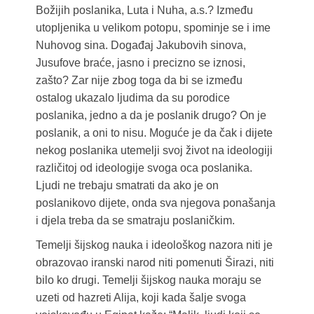
Božijih poslanika, Luta i Nuha, a.s.? Između
utopljenika u velikom potopu, spominje se i ime
Nuhovog sina. Događaj Jakubovih sinova,
Jusufove braće, jasno i precizno se iznosi,
zašto? Zar nije zbog toga da bi se između
ostalog ukazalo ljudima da su porodice
poslanika, jedno a da je poslanik drugo? On je
poslanik, a oni to nisu. Moguće je da čak i dijete
nekog poslanika utemelji svoj život na ideologiji
različitoj od ideologije svoga oca poslanika.
Ljudi ne trebaju smatrati da ako je on
poslanikovo dijete, onda sva njegova ponašanja
i djela treba da se smatraju poslaničkim.
Temelji šijskog nauka i ideološkog nazora niti je
obrazovao iranski narod niti pomenuti Širazi, niti
bilo ko drugi. Temelji šijskog nauka moraju se
uzeti od hazreti Alija, koji kada šalje svoga