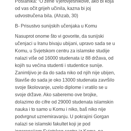
Poslanika: “O žene Vjerovjesnikove, ako bi koja
od vas očit grijeh učinila, kazna bi joj
udvostručena bila. (Ahzab, 30)
B- Prisustvo sunijskih učenjaka u Komu
Nasuprot onome što vi govorite, da sunijski
učenjaci u Iranu bivaju ubijani, upravo sada se u
Komu, u Svjetskom centru za islamske studije
nalazi više od 16000 studenata iz 88 država, od
kojih su većina studenti i studentice sunije.
Zanimljivo je da do sada niko od njih nije ubijen,
štaviše do sada je oko 13000 studenata završilo
svoje školovanje, uzelo diplome i vratilo se u
svoje države. Ako saberemo ove brojke,
dolazimo do cifre od 29000 studenata islamskin
nauka i to samo u Komu i niko, baš niko nije
podvrgnut uznemiravanju. U pokrajini Gorgan
nalazi se islamski fakultet koji je pod