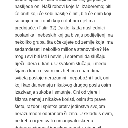
naslijede oni Naši robovi koje Mi izaberemo; biti
će onih koji će sebi nasilje činiti, biti će onih koji
su umjereni, i onih koji u dobrim djelima
prednjače. (Fatir, 32) Dakle, kada nasljednici
poslanika i nebeskih knjiga bivaju podijeljenji na
nekoliko grupa, šta očekujete od zemlje koja ima
sedamdeset i nekoliko miliona stanovnika? Ne
mogu svi biti isti i nevini, i spremni da slušaju
riječi lidera u Iranu. U svakom slučaju, i među
šijama kao i u svim mezhebima i narodima
svijeta postoje nerazumni i nepobožni ljudi, oni
koji kao da nemaju nikakvog drugog posla osim
izazivanja sukoba i smutnje. Oni od vjere i
šiizma nemaju nikakve koristi, osim što prave
štetu, razdor i spletke protiv jedinstva svojom
nerazumnom odbranom šiizma. U skladu s ovim,
ne treba ocjenjivati i umanjivati iskrenu
dobronamjernost iranskog naroda, njegovih