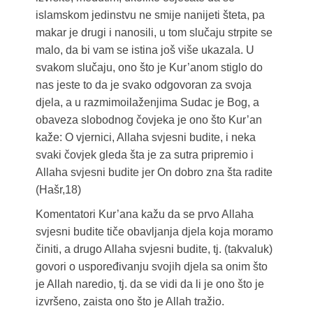
islamskom jedinstvu ne smije nanijeti šteta, pa
makar je drugi i nanosili, u tom slučaju strpite se
malo, da bi vam se istina još više ukazala. U
svakom slučaju, ono što je Kur’anom stiglo do
nas jeste to da je svako odgovoran za svoja
djela, a u razmimoilaženjima Sudac je Bog, a
obaveza slobodnog čovjeka je ono što Kur’an
kaže: O vjernici, Allaha svjesni budite, i neka
svaki čovjek gleda šta je za sutra pripremio i
Allaha svjesni budite jer On dobro zna šta radite
(Hašr,18)
Komentatori Kur’ana kažu da se prvo Allaha
svjesni budite tiče obavljanja djela koja moramo
činiti, a drugo Allaha svjesni budite, tj. (takvaluk)
govori o uspoređivanju svojih djela sa onim što
je Allah naredio, tj. da se vidi da li je ono što je
izvršeno, zaista ono što je Allah tražio.