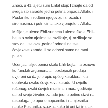
Znači, u 41. ajetu sure Enfal stoji: I znajte da od
svega što zaradite jedna petina pripada Allahu i
Poslaniku, i rodbini njegovoj, i siročadi, i
siromasima, i putnicima, ako vjerujete u Allaha.
Mišljenje uleme Ehli-sunneta i uleme škole Ehli-
bejta o ovim ajetima se razlikuje, tj. razlikuje se
stav da li se ova „petina“ odnosi na sve
čovjekove zarade ili se odnosi samo na ratni
plijen.
Učenjaci, sljedbenici škole Ehli-bejta, na osnovu
kur’anskih argumenata i postojećih predaja
uvjereni su da je propis općeg karaktera i da
obuhvata svaku čovjekovu zaradu. U svjetlu
rečenog, svaki čovjek musliman mora godišnje
da od svoje životne zarade jednu petinu stavi na
raspolaganje opunomopćeniku i namjesniku
nauke Poslanika, s.a.v.a., kako bi oni taj imetak