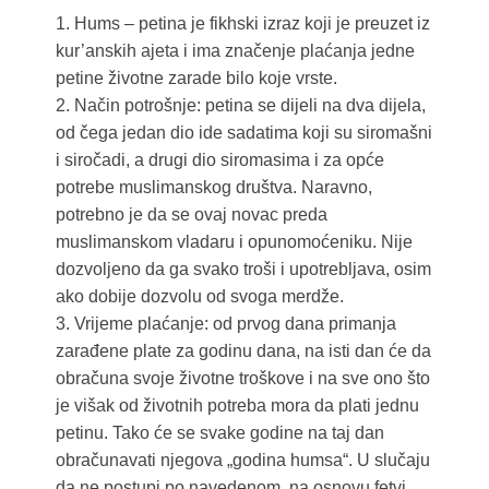
1. Hums – petina je fikhski izraz koji je preuzet iz
kur’anskih ajeta i ima značenje plaćanja jedne
petine životne zarade bilo koje vrste.
2. Način potrošnje: petina se dijeli na dva dijela,
od čega jedan dio ide sadatima koji su siromašni
i siročadi, a drugi dio siromasima i za opće
potrebe muslimanskog društva. Naravno,
potrebno je da se ovaj novac preda
muslimanskom vladaru i opunomoćeniku. Nije
dozvoljeno da ga svako troši i upotrebljava, osim
ako dobije dozvolu od svoga merdže.
3. Vrijeme plaćanje: od prvog dana primanja
zarađene plate za godinu dana, na isti dan će da
obračuna svoje životne troškove i na sve ono što
je višak od životnih potreba mora da plati jednu
petinu. Tako će se svake godine na taj dan
obračunavati njegova „godina humsa“. U slučaju
da ne postupi po navedenom, na osnovu fetvi