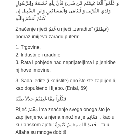
وَاعْلَمُواْ أَنَّمَا غَنِمْتُم مِّن شَيْءٍ فَأَنَّ لِلّهِ خُمُسَهُ وَلِلرَّسُولِ
وَلِذِي الْقُرْبَى وَالْيَتَامَى وَالْمَسَاكِينِ وَابْنِ السَّبِيلِ إِن
كُنتُمْ آمَنتُمْ بِاللّهِ
Značenje riječi غُنْمٌ u riječi „zaradite“ (غَنِمْتُمْ)
podrazumijeva zaradu putem:
1. Trgovine,
2. Industrije i gradnje,
3. Rata i pobjede nad neprijateljima i pljenidbe
njihove imovine.
3. Sada jedite (i koristite) ono što ste zaplijenili,
kao dopušteno i lijepo. (Enfal, 69)
فَكُلُواْ مِمَّا غَنِمْتُمْ حَلاَلاً طَيِّبًا
Riječ مَغْنَمٌ ima značenje svega onoga što je
zaplijenjeno, a njena množina je مَغَانِم，kao u
kur’anskom ajetu: فَعِندَ اللهِ مَغَانِمُ كَثِيرَةٌ – ta u
Allaha su mnoge dobiti!