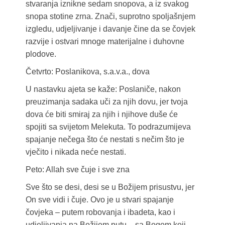
stvaranja iznikne sedam snopova, a iz svakog
snopa stotine zrna. Znači, suprotno spoljašnjem
izgledu, udjeljivanje i davanje čine da se čovjek
razvije i ostvari mnoge materijalne i duhovne
plodove.
Četvrto: Poslanikova, s.a.v.a., dova
U nastavku ajeta se kaže: Poslaniče, nakon
preuzimanja sadaka uči za njih dovu, jer tvoja
dova će biti smiraj za njih i njihove duše će
spojiti sa svijetom Melekuta. To podrazumijeva
spajanje nečega što će nestati s nečim što je
vječito i nikada neće nestati.
Peto: Allah sve čuje i sve zna
Sve što se desi, desi se u Božijem prisustvu, jer
On sve vidi i čuje. Ovo je u stvari spajanje
čovjeka – putem robovanja i ibadeta, kao i
udjeljivanja na Božijem putu – sa Bogom koji