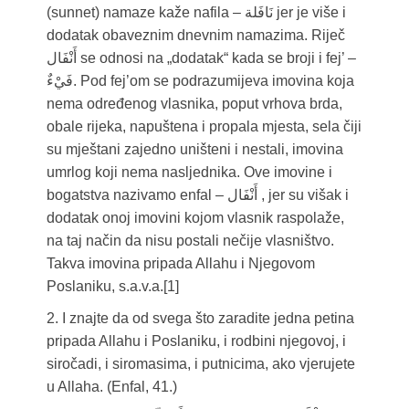
(sunnet) namaze kaže nafila – نَافَلة jer je više i
dodatak obaveznim dnevnim namazima. Riječ
أَنْفَال se odnosi na „dodatak“ kada se broji i fej’ –
فَيْءٌ. Pod fej’om se podrazumijeva imovina koja
nema određenog vlasnika, poput vrhova brda,
obale rijeka, napuštena i propala mjesta, sela čiji
su mještani zajedno uništeni i nestali, imovina
umrlog koji nema nasljednika. Ove imovine i
bogatstva nazivamo enfal – أَنْفَال , jer su višak i
dodatak onoj imovini kojom vlasnik raspolaže,
na taj način da nisu postali nečije vlasništvo.
Takva imovina pripada Allahu i Njegovom
Poslaniku, s.a.v.a.[1]
2. I znajte da od svega što zaradite jedna petina
pripada Allahu i Poslaniku, i rodbini njegovoj, i
siročadi, i siromasima, i putnicima, ako vjerujete
u Allaha. (Enfal, 41.)