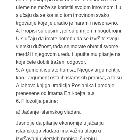
uleme ne može se koristiti svojom imovinom, i u
slučaju da se koristio tom imovinom svako
trgovanje koje je uradio je haram i neispravno.
4. Propisi su opširni, jer su primjeri mnogobrojni.
U slučaju da imate potrebu da se izvršite svoju
vjersku dužnost, tada se morate obratiti svome
merdži i njegovom uredu i uputite mu pitanje na
koje ćete dobiti traženi odgovor.
5. Argument isplate humsa: Njegov argument je
kao i argument ostalih islamskih propisa, a to su
Allahova knjiga, tradicija Poslanika i predaje
prenesene od Imama Ehli-bejta, a.s.
6. Filozofija petine:
a) Jačanje islamskog vladara
Jasno je da pitanje ekonomije u jačanju
islamskoga vladara ima važnu ulogu u
izvršavanju vjerskih propisa, širenju i