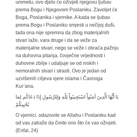
ummetu, ovo djelo će oživjeti njegovu ljubav
prema Bogu i Njegovom Poslaniku. Zavoljet će
Boga, Poslanika i vjernike. A kada se ljubav
prema Bogu i Poslaniku smjesti u nečijoj duši,
tada ona nije spremna da zbog materijalnih
stvari laže, vara druge i da se veže za
materijalne stvari, nego se veže i obraća pažnju
na duhovna pitanja, čovječne vrijednosti i
duhovne zbilje i udaljuje se od niskih i
nemoralnih stvari i strasti. Ovo je jedan od
uzvišenih ciljeva vjere islama i Časnoga
Kur’ana.
يَا أَيُّهَا الَّذِينَ آمَنُواْ اسْتَجِيبُواْ لِلّهِ وَلِلرَّسُولِ إِذَا دَعَاكُم لِمَا
يُحْيِيكُمْ
O vjernici, odazovite se Allahu i Poslaniku kad
od vas zatraže da činite ono što će vas oživjeti.
(Enfal, 24)