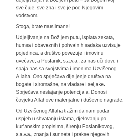
sve čuje, sve zna i sve je pod Njegovim
vođstvom.
Stoga, brate muslimane!
Udjeljivanje na Božijem putu, isplata zekata,
humsa i obaveznih i pohvalnih sadaka uzvisuje
pojedinca, a društvo povezuje i imovinu
uvećave, a Poslanik, s.a.v.a., za nas uči dovu i
spaja nas sa svojstvima i imenima Uzvišenog
Allaha. Ono sprječava dijeljenje društva na
bogate i siromašne, na vladare i seljake.
Sprječava nestajanje potencijala. Donosi
čovjeku Allahove materijalne i duševne nagrade.
Od Uzvišenog Allaha tražim da nam podari
uspjeh u shvatanju islama, djelovanju po
kur’anskim propisima, širenju Poslanikovog,
s.a.v.a., znanja i sunneta i prakse njegovih