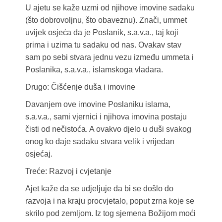
U ajetu se kaže uzmi od njihove imovine sadaku
(što dobrovoljnu, što obaveznu). Znači, ummet
uvijek osjeća da je Poslanik, s.a.v.a., taj koji
prima i uzima tu sadaku od nas. Ovakav stav
sam po sebi stvara jednu vezu između ummeta i
Poslanika, s.a.v.a., islamskoga vladara.
Drugo: Čišćenje duša i imovine
Davanjem ove imovine Poslaniku islama,
s.a.v.a., sami vjernici i njihova imovina postaju
čisti od nečistoća. A ovakvo djelo u duši svakog
onog ko daje sadaku stvara velik i vrijedan
osjećaj.
Treće: Razvoj i cvjetanje
Ajet kaže da se udjeljuje da bi se došlo do
razvoja i na kraju procvjetalo, poput zrna koje se
skrilo pod zemljom. Iz tog sjemena Božijom moći