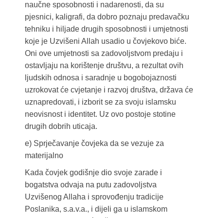
naučne sposobnosti i nadarenosti, da su
pjesnici, kaligrafi, da dobro poznaju predavačku
tehniku i hiljade drugih sposobnosti i umjetnosti
koje je Uzvišeni Allah usadio u čovjekovo biće.
Oni ove umjetnosti sa zadovoljstvom predaju i
ostavljaju na korištenje društvu, a rezultat ovih
ljudskih odnosa i saradnje u bogobojaznosti
uzrokovat će cvjetanje i razvoj društva, država će
uznapredovati, i izborit se za svoju islamsku
neovisnost i identitet. Uz ovo postoje stotine
drugih dobrih uticaja.
e) Sprječavanje čovjeka da se vezuje za
materijalno
Kada čovjek godišnje dio svoje zarade i
bogatstva odvaja na putu zadovoljstva
Uzvišenog Allaha i sprovođenju tradicije
Poslanika, s.a.v.a., i dijeli ga u islamskom