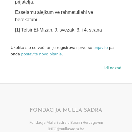
prijatelja.
Esselamu alejkum ve rahmetullahi ve
berekatuhu.
[1] Tefsir El-Mizan, 9. svezak, 3. i 4. strana
Ukoliko ste se već ranije registrovali prvo se
prijavite
pa
onda
postavite novo pitanje
.
Idi nazad
FONDACIJA MULLA SADRA
Fondacija Mulla Sadra u Bosni i Hercegovini
INFO@mullasadra.ba