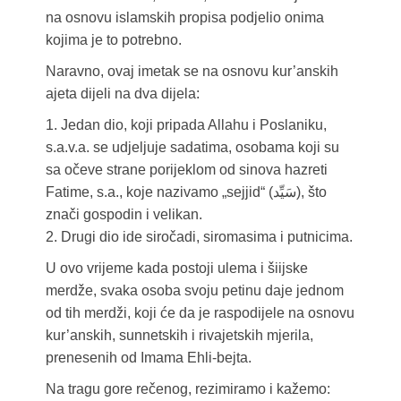
na osnovu islamskih propisa podjelio onima
kojima je to potrebno.
Naravno, ovaj imetak se na osnovu kur’anskih
ajeta dijeli na dva dijela:
1. Jedan dio, koji pripada Allahu i Poslaniku,
s.a.v.a. se udjeljuje sadatima, osobama koji su
sa očeve strane porijeklom od sinova hazreti
Fatime, s.a., koje nazivamo „sejjid“ (سَيِّد), što
znači gospodin i velikan.
2. Drugi dio ide siročadi, siromasima i putnicima.
U ovo vrijeme kada postoji ulema i šiijske
merdže, svaka osoba svoju petinu daje jednom
od tih merdži, koji će da je raspodijele na osnovu
kur’anskih, sunnetskih i rivajetskih mjerila,
prenesenih od Imama Ehli-bejta.
Na tragu gore rečenog, rezimiramo i kažemo: