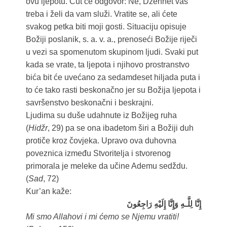
ovu ljepotu. Čut će odgovor: Ne, Džennet vas
treba i želi da vam služi. Vratite se, ali ćete
svakog petka biti moji gosti. Situaciju opisuje
Božiji poslanik, s. a. v. a., prenoseći Božije riječi
u vezi sa spomenutom skupinom ljudi. Svaki put
kada se vrate, ta ljepota i njihovo prostranstvo
bića bit će uvećano za sedamdeset hiljada puta i
to će tako rasti beskonačno jer su Božija ljepota i
savršenstvo beskonačni i beskrajni.
Ljudima su duše udahnute iz Božijeg ruha
(
Hidžr
, 29) pa se ona ibadetom širi a Božiji duh
protiče kroz čovjeka. Upravo ova duhovna
poveznica između Stvoritelja i stvorenog
primorala je meleke da učine Ademu sedždu.
(
Sad
, 72)
Kur’an kaže:
إِنَّا لِلَّـهِ وَإِنَّا إِلَيْهِ رَاجِعُونَ
Mi smo Allahovi i mi ćemo se Njemu vratiti!