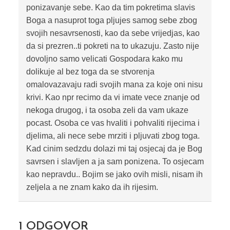
ponizavanje sebe. Kao da tim pokretima slavis
Boga a nasuprot toga pljujes samog sebe zbog
svojih nesavrsenosti, kao da sebe vrijedjas, kao
da si prezren..ti pokreti na to ukazuju. Zasto nije
dovoljno samo velicati Gospodara kako mu
dolikuje al bez toga da se stvorenja
omalovazavaju radi svojih mana za koje oni nisu
krivi. Kao npr recimo da vi imate vece znanje od
nekoga drugog, i ta osoba zeli da vam ukaze
pocast. Osoba ce vas hvaliti i pohvaliti rijecima i
djelima, ali nece sebe mrziti i pljuvati zbog toga.
Kad cinim sedzdu dolazi mi taj osjecaj da je Bog
savrsen i slavljen a ja sam ponizena. To osjecam
kao nepravdu.. Bojim se jako ovih misli, nisam ih
zeljela a ne znam kako da ih rijesim.
1
ODGOVOR