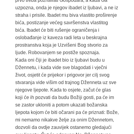
prvo treba poznavati Gospodara, a kada Ga
uzpozna, onda je njegov ibadet iz ljubavi, a ne iz
straha i prisile. Ibadet mu biva vlastito proširenje
bića, postizanje većeg savršenstva vlastitog
bića. Ibadet će biti rušenje ograničenja i
oslobađanje iz kaveza radi leta u beskrajna
prostranstva koja je Uzvišeni Bog stvorio za
ljude. Robovanjem se postiže spoznaja.
Kada oni čiji je ibadet bio iz ljubavi budu u
Džennetu, i kada vide sve blagodati i vječni
život, osjetit će prijekor i prigovor jer cilj svog
stvaranja vide višim od trajnog Dženneta uz sve
njegove ljepote. Kada to osjete, začut će glas
koji će ih pozvati da budu Božiji gosti, pa će im
se zastor ukloniti a potom ukazati božanska
ljepota kojom će biti očarani pa će priznati: Bože,
mi nemamo nikakve želje za onim Džennetom,
dozvoli da ovdje zauvijek ostanemo gledajući