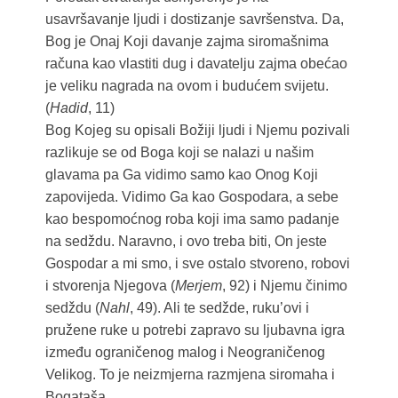
usavršavanje ljudi i dostizanje savršenstva. Da,
Bog je Onaj Koji davanje zajma siromašnima
računa kao vlastiti dug i davatelju zajma obećao
je veliku nagrada na ovom i budućem svijetu.
(
Hadid
, 11)
Bog Kojeg su opisali Božiji ljudi i Njemu pozivali
razlikuje se od Boga koji se nalazi u našim
glavama pa Ga vidimo samo kao Onog Koji
zapovijeda. Vidimo Ga kao Gospodara, a sebe
kao bespomoćnog roba koji ima samo padanje
na sedždu. Naravno, i ovo treba biti, On jeste
Gospodar a mi smo, i sve ostalo stvoreno, robovi
i stvorenja Njegova (
Merjem
, 92) i Njemu činimo
sedždu (
Nahl
, 49). Ali te sedžde, ruku’ovi i
pružene ruke u potrebi zapravo su ljubavna igra
između ograničenog malog i Neograničenog
Velikog. To je neizmjerna razmjena siromaha i
Bogataša.