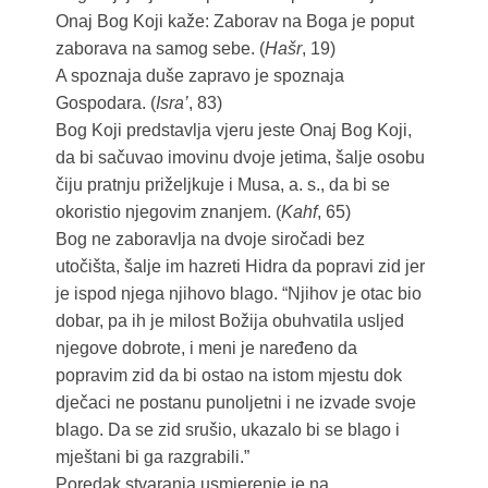
Onaj Bog Koji kaže: Zaborav na Boga je poput
zaborava na samog sebe. (
Hašr
, 19)
A spoznaja duše zapravo je spoznaja
Gospodara. (
Isra’
, 83)
Bog Koji predstavlja vjeru jeste Onaj Bog Koji,
da bi sačuvao imovinu dvoje jetima, šalje osobu
čiju pratnju priželjkuje i Musa, a. s., da bi se
okoristio njegovim znanjem. (
Kahf
, 65)
Bog ne zaboravlja na dvoje siročadi bez
utočišta, šalje im hazreti Hidra da popravi zid jer
je ispod njega njihovo blago. “Njihov je otac bio
dobar, pa ih je milost Božija obuhvatila usljed
njegove dobrote, i meni je naređeno da
popravim zid da bi ostao na istom mjestu dok
dječaci ne postanu punoljetni i ne izvade svoje
blago. Da se zid srušio, ukazalo bi se blago i
mještani bi ga razgrabili.”
Poredak stvaranja usmjerenje je na