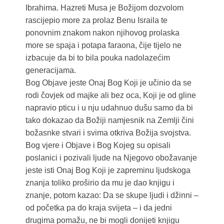
Ibrahima. Hazreti Musa je Božijom dozvolom
rascijepio more za prolaz Benu Israila te
ponovnim znakom nakon njihovog prolaska
more se spaja i potapa faraona, čije tijelo ne
izbacuje da bi to bila pouka nadolazećim
generacijama.
Bog Objave jeste Onaj Bog Koji je učinio da se
rodi čovjek od majke ali bez oca, Koji je od gline
napravio pticu i u nju udahnuo dušu samo da bi
tako dokazao da Božiji namjesnik na Zemlji čini
božasnke stvari i svima otkriva Božija svojstva.
Bog vjere i Objave i Bog Kojeg su opisali
poslanici i pozivali ljude na Njegovo obožavanje
jeste isti Onaj Bog Koji je zapreminu ljudskoga
znanja toliko proširio da mu je dao knjigu i
znanje, potom kazao: Da se skupe ljudi i džinni –
od početka pa do kraja svijeta – i da jedni
drugima pomažu, ne bi mogli donijeti knjigu