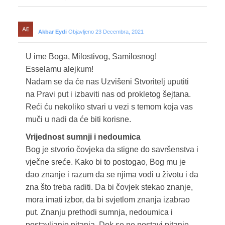
Akbar Eydi
Objavljeno 23 Decembra, 2021
U ime Boga, Milostivog, Samilosnog!
Esselamu alejkum!
Nadam se da će nas Uzvišeni Stvoritelj uputiti
na Pravi put i izbaviti nas od prokletog šejtana.
Reći ću nekoliko stvari u vezi s temom koja vas
muči u nadi da će biti korisne.
Vrijednost sumnji i nedoumica
Bog je stvorio čovjeka da stigne do savršenstva i
vječne sreće. Kako bi to postogao, Bog mu je
dao znanje i razum da se njima vodi u životu i da
zna što treba raditi. Da bi čovjek stekao znanje,
mora imati izbor, da bi svjetlom znanja izabrao
put. Znanju prethodi sumnja, nedoumica i
postavljanje pitanja. Dok se ne postavi pitanje,