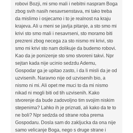
robovi Bozji, mi smo mali i nebitni naspram Boga
zbog svih nasih nesavrsenstava, mi tako treba
da mislimo i osjecamo i to je realnost na kraju
krajeva. Ali u meni se javlja pitanje, a sto smo mi
krivi sto smo mali i nesavrseni, sto moramo biti
prezreni zbog necega za sto nismo mi krivi, sto
smo mi krivi sto nam dolikuje da budemo robovi.
Kao da je ponizenje sto smo stvoreni takvi. Npr
sejtan kada nije ucinio sedzdu Ademu,
Gospodar ga je upitao zasto, i da li misli da je od
uzvisenih. Naravno nije od uzvisenih bio, a
nismo ni mi. Ali opet me muci to da mi nismo
nikad ni mogli biti od tih uzvisenih. Kako
stvorenje da bude zadovoljno tim svojim niskim
stepenima? Lahko ih je priznati, ali kako da te to
ne boli? Npr sedzda od strane roba prema
Gospodaru. Dosla sam do zakljucka da ona nije
samo velicanje Boga, nego s druge strane i