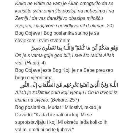
Kako ne vidite da vam je Allah omogućio da se
koristite svim onim što postoji na nebesima i na
Zemlji i da vas darežljivo obasipa milošću
Svojom, i vidljivom i nevidljivom?
(
Lukman
, 20)
Bog Objave i Bog poslanika stalno je sa
čovjekom i svim stvorenim.
وَهُوَ مَعَكُمْ أَيْنَ مَا كُنتُمْ ۚ وَاللَّـهُ بِمَا تَعْمَلُونَ بَصِيرٌ
On je s vama gdje god bili, i sve što radite Allah
vidi.
(
Hadid
, 4)
Bog Objave jeste Bog Koji je na Sebe preuzeo
brigu o vjernicima.
اللَّـهُ وَلِيُّ الَّذِينَ آمَنُوا يُخْرِجُهُم مِّنَ الظُّلُمَاتِ إِلَى النُّورِ
Allah je zaštitnik onih koji vjeruju i On ih izvodi iz
tmina na svjetlo
, (
Bekar
e, 257)
Bog poslanika, Mudar i Milostivi, rekao je
Davudu: “Kada bi znali oni koji Mi se
suprotstavljaju i koji Mi okreću leđa koliko ih
volim, umrli bi od te ljubavi.“