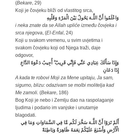
(
Bekare
, 29)
Koji je čovjeku bliži od vlastitog srca,
وَاعْلَمُوا أَنَّ اللَّـهَ يَحُولُ بَيْنَ الْمَرْءِ وَقَلْبِهِ
i neka znate da se Allah upliće između čovjeka i
srca njegova
, (
El-Enfal
, 24)
Koji u svakom vremenu, u svim uvjetima i
svakom čovjeku koji od Njega traži, daje
odgovor,
وَإِذَا سَأَلَكَ عِبَادِي عَنِّي فَإِنِّي قَرِيبٌ ۖ أُجِيبُ دَعْوَةَ الدَّاعِ
إِذَا دَعَانِ
A kada te robovi Moji za Mene upitaju, Ja sam,
sigurno, blizu: odazivam se molbi molitelja kad
Me zamoli.
(
Bekare
, 186)
Bog Koji je nebo i Zemlju dao na raspolaganje
ljudima i podario im vanjske i unutarnje
blagodati.
أَلَمْ تَرَوْا أَنَّ اللَّـهَ سَخَّرَ لَكُم مَّا فِي السَّمَاوَاتِ وَمَا فِي
الْأَرْضِ وَأَسْبَغَ عَلَيْكُمْ نِعَمَهُ ظَاهِرَةً وَبَاطِنَةً