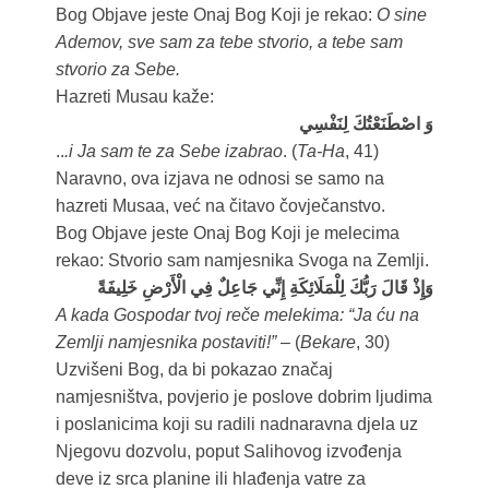
Bog Objave jeste Onaj Bog Koji je rekao:
O sine
Ademov, sve sam za tebe stvorio, a tebe sam
stvorio za Sebe.
Hazreti Musau kaže:
وَ اصْطَنَعْتُكَ لِنَفْسِي
..
.i Ja sam te za Sebe izabrao
. (
Ta-Ha
, 41)
Naravno, ova izjava ne odnosi se samo na
hazreti Musaa, već na čitavo čovječanstvo.
Bog Objave jeste Onaj Bog Koji je melecima
rekao: Stvorio sam namjesnika Svoga na Zemlji.
وَإِذْ قَالَ رَبُّكَ لِلْمَلَائِكَةِ إِنِّي جَاعِلٌ فِي الْأَرْضِ خَلِيفَةً
A kada Gospodar tvoj reče melekima: “Ja ću na
Zemlji namjesnika postaviti!”
– (
Bekare
, 30)
Uzvišeni Bog, da bi pokazao značaj
namjesništva, povjerio je poslove dobrim ljudima
i poslanicima koji su radili nadnaravna djela uz
Njegovu dozvolu, poput Salihovog izvođenja
deve iz srca planine ili hlađenja vatre za