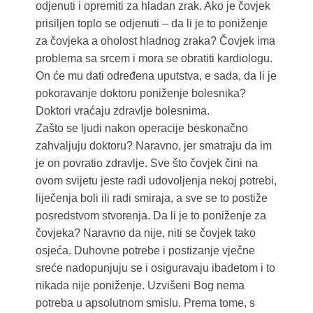
odjenuti i opremiti za hladan zrak. Ako je čovjek
prisiljen toplo se odjenuti – da li je to poniženje
za čovjeka a oholost hladnog zraka? Čovjek ima
problema sa srcem i mora se obratiti kardiologu.
On će mu dati određena uputstva, e sada, da li je
pokoravanje doktoru poniženje bolesnika?
Doktori vraćaju zdravlje bolesnima.
Zašto se ljudi nakon operacije beskonačno
zahvaljuju doktoru? Naravno, jer smatraju da im
je on povratio zdravlje. Sve što čovjek čini na
ovom svijetu jeste radi udovoljenja nekoj potrebi,
liječenja boli ili radi smiraja, a sve se to postiže
posredstvom stvorenja. Da li je to poniženje za
čovjeka? Naravno da nije, niti se čovjek tako
osjeća. Duhovne potrebe i postizanje vječne
sreće nadopunjuju se i osiguravaju ibadetom i to
nikada nije poniženje. Uzvišeni Bog nema
potreba u apsolutnom smislu. Prema tome, s