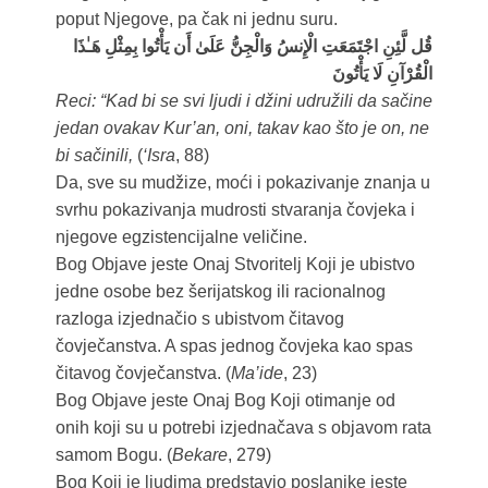
poput Njegove, pa čak ni jednu suru.
قُل لَّئِنِ اجْتَمَعَتِ الْإِنسُ وَالْجِنُّ عَلَىٰ أَن يَأْتُوا بِمِثْلِ هَـٰذَا
الْقُرْآنِ لَا يَأْتُونَ
Reci: “Kad bi se svi ljudi i džini udružili da sačine
jedan ovakav Kur’an, oni, takav kao što je on, ne
bi sačinili,
(
‘Isra
, 88)
Da, sve su mudžize, moći i pokazivanje znanja u
svrhu pokazivanja mudrosti stvaranja čovjeka i
njegove egzistencijalne veličine.
Bog Objave jeste Onaj Stvoritelj Koji je ubistvo
jedne osobe bez šerijatskog ili racionalnog
razloga izjednačio s ubistvom čitavog
čovječanstva. A spas jednog čovjeka kao spas
čitavog čovječanstva. (
Ma’ide
, 23)
Bog Objave jeste Onaj Bog Koji otimanje od
onih koji su u potrebi izjednačava s objavom rata
samom Bogu. (
Bekare
, 279)
Bog Koji je ljudima predstavio poslanike jeste