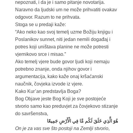
nepoznati, i da je i samo pitanje novotarija.
Naravno da ljudski um ne može prihvatiti ovakav
odgovor. Razum to ne prihvata.
Stoga se u predaji kaže:
“Ako neko kao svoj temelj uzme Božiju knjigu i
Poslanikov sunnet, niti jedan nemili događaj i
potres koji uništava planine ne može potresti
vjernikovo srce i misao.”
Ako temelj vjere bude govor ljudi koji nemaju
potrebno znanje, onda njihov govor i
argumentacija, kako kaže onaj kršaćanski
naučnik, čovjeka izvode iz vjere.
Kako Kur’an predstavlja Boga?
Bog Objave jeste Bog Koji je sve postojeće
stvorio samo kao preduvjet za čovjekovo stizanje
do savršenstva,
هُوَ الَّذِي خَلَقَ لَكُم مَّا فِي الْأَرْضِ جَمِيعًا
On je za vas sve što postoji na Zemlji stvorio
,