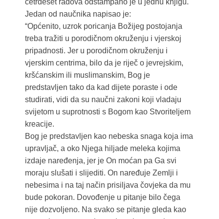
četrdeset radova odštampano je u jednu knjigu.
Jedan od naučnika napisao je:
“Općenito, uzrok poricanja Božijeg postojanja
treba tražiti u porodičnom okruženju i vjerskoj
pripadnosti. Jer u porodičnom okruženju i
vjerskim centrima, bilo da je riječ o jevrejskim,
kršćanskim ili muslimanskim, Bog je
predstavljen tako da kad dijete poraste i ode
studirati, vidi da su naučni zakoni koji vladaju
svijetom u suprotnosti s Bogom kao Stvoriteljem
kreacije.
Bog je predstavljen kao nebeska snaga koja ima
upravljač, a oko Njega hiljade meleka kojima
izdaje naređenja, jer je On moćan pa Ga svi
moraju slušati i slijediti. On naređuje Zemlji i
nebesima i na taj način prisiljava čovjeka da mu
bude pokoran. Dovođenje u pitanje bilo čega
nije dozvoljeno. Na svako se pitanje gleda kao