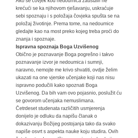
Ako se čovjek kod nedoumica zaustavi ne
krećući se ka njihovom rješavanju, uskraćuje
sebi spoznaju i s položaja čovjeka spušta se na
položaj životinje. Prema tome, na nedoumice
gledajte kao na most preko kojeg treba proći do
znanja i spoznaje.
Ispravna spoznaja Boga Uzvišenog
Obično je poznavanje Boga pogrešno i takvo
poznavanje izvor je nedoumica i sumnji,
naravno, nemojte me krivo shvatiti, ovdje želim
ukazati na one vjerske učenjake koji nas nisu
ispravno podučili kako spoznati Boga
Uzvišenog. Da bih vam ovo pojasnio, poslužit ću
se govorom učenjaka nemuslimana.
Četrdeset studenata različitih usmjerenja
donijelo je odluku da napišu članak o
dokazivanju Božijeg postojanja tako da svako
napiše osvrt s aspekta nauke koju studira. Ovih