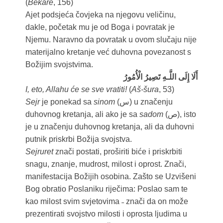
(
Bekare
, 156)
Ajet podsjeća čovjeka na njegovu veličinu,
dakle, početak mu je od Boga i povratak je
Njemu. Naravno da povratak u ovom slučaju nije
materijalno kretanje već duhovna povezanost s
Božijim svojstvima.
أَلَا إِلَى اللَّـهِ تَصِيرُ الْأُمُورُ
I, eto, Allahu će se sve vratiti!
(
Aš-šura
, 53)
Sejr
je ponekad sa
sinom
(س) u značenju
duhovnog kretanja, ali ako je sa
sadom
(ص), isto
je u značenju duhovnog kretanja, ali da duhovni
putnik priskrbi Božija svojstva.
Sejruret
znači postati, proširiti biće i priskrbiti
snagu, znanje, mudrost, milost i oprost. Znači,
manifestacija Božijih osobina. Zašto se Uzvišeni
Bog obratio Poslaniku riječima: Poslao sam te
kao milost svim svjetovima ˗ znači da on može
prezentirati svojstvo milosti i oprosta ljudima u