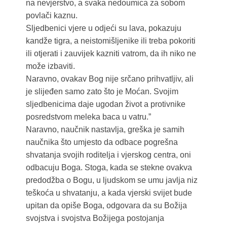
na nevjerstvo, a svaka nedoumica za sobom
povlači kaznu.
Sljedbenici vjere u odjeći su lava, pokazuju
kandže tigra, a neistomišljenike ili treba pokoriti
ili otjerati i zauvijek kazniti vatrom, da ih niko ne
može izbaviti.
Naravno, ovakav Bog nije srčano prihvatljiv, ali
je slijeđen samo zato što je Moćan. Svojim
sljedbenicima daje ugodan život a protivnike
posredstvom meleka baca u vatru.”
Naravno, naučnik nastavlja, greška je samih
naučnika što umjesto da odbace pogrešna
shvatanja svojih roditelja i vjerskog centra, oni
odbacuju Boga. Stoga, kada se stekne ovakva
predodžba o Bogu, u ljudskom se umu javlja niz
teškoća u shvatanju, a kada vjerski svijet bude
upitan da opiše Boga, odgovara da su Božija
svojstva i svojstva Božijega postojanja