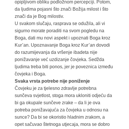
opipljivom obliku podložnom percepciji. Potom,
da ljudima pojasni što znači Božija milost i što
znači da je Bog milostiv.
U svakom slučaju, rasprava se odužila, ali vi
sigurno morate poraditi na svom pogledu na
Boga, dati mu novi aspekt i upoznati Boga kroz
Kur’an. Upoznavanje Boga kroz Kur’an dovodi
do razumijevanja da vršenje ibadeta nije
ponižavanje već uzdizanje čovjeka. Sedžda
ljudima treba biti ponos, jer je poveznica između
čovjeka i Boga.
Svaka vrsta potrebe nije poniženje
Čovjeku je za tjelesno zdravlje potrebna
sunčeva svjetlost, stoga mora ukloniti odjeću da
bi ga okupale sunčeve zrake – da li je ova
potreba ponižavajuća za čovjeka u odnosu na
sunce? Da bi se okoristio hladnim zrakom, a
opet sačuvao štetnoga utjecaja, mora se dobro