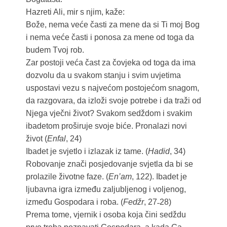
Hazreti Ali, mir s njim, kaže:
Bože, nema veće časti za mene da si Ti moj Bog
i nema veće časti i ponosa za mene od toga da
budem Tvoj rob.
Zar postoji veća čast za čovjeka od toga da ima
dozvolu da u svakom stanju i svim uvjetima
uspostavi vezu s najvećom postojećom snagom,
da razgovara, da izloži svoje potrebe i da traži od
Njega vječni život? Svakom sedždom i svakim
ibadetom proširuje svoje biće. Pronalazi novi
život (
Enfal
, 24)
Ibadet je svjetlo i izlazak iz tame. (
Hadid
, 34)
Robovanje znači posjedovanje svjetla da bi se
prolazile životne faze. (
En’am
, 122). Ibadet je
ljubavna igra između zaljubljenog i voljenog,
između Gospodara i roba. (
Fedžr
, 27˗28)
Prema tome, vjernik i osoba koja čini sedždu