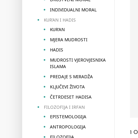
INDIVIDUALNI MORAL
KUR’AN I HADIS
KUR’AN
MJERA MUDROSTI
HADIS
MUDROSTI VJEROVJESNIKA
ISLAMA
PREDAJE S MIRADŽA
KLJUČEVI ŽIVOTA
ČETRDESET HADISA
FILOZOFIJA I IRFAN
EPISTEMOLOGIJA
ANTROPOLOGIJA
1
O
FILOZOFIJA