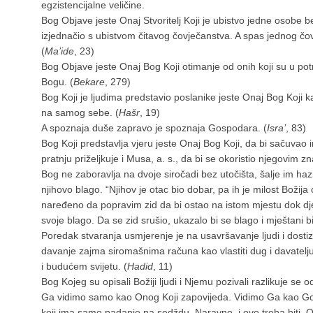
egzistencijalne veličine.
Bog Objave jeste Onaj Stvoritelj Koji je ubistvo jedne osobe be
izjednačio s ubistvom čitavog čovječanstva. A spas jednog čo
(
Ma’ide
, 23)
Bog Objave jeste Onaj Bog Koji otimanje od onih koji su u p
Bogu. (
Bekare
, 279)
Bog Koji je ljudima predstavio poslanike jeste Onaj Bog Koji
na samog sebe. (
Hašr
, 19)
A spoznaja duše zapravo je spoznaja Gospodara. (
Isra’
, 83)
Bog Koji predstavlja vjeru jeste Onaj Bog Koji, da bi sačuvao 
pratnju priželjkuje i Musa, a. s., da bi se okoristio njegovim z
Bog ne zaboravlja na dvoje siročadi bez utočišta, šalje im hazr
njihovo blago. “Njihov je otac bio dobar, pa ih je milost Božija
naređeno da popravim zid da bi ostao na istom mjestu dok dje
svoje blago. Da se zid srušio, ukazalo bi se blago i mještani bi
Poredak stvaranja usmjerenje je na usavršavanje ljudi i dosti
davanje zajma siromašnima računa kao vlastiti dug i davatel
i budućem svijetu. (
Hadid
, 11)
Bog Kojeg su opisali Božiji ljudi i Njemu pozivali razlikuje se
Ga vidimo samo kao Onog Koji zapovijeda. Vidimo Ga kao 
koji ima samo padanje na sedždu. Naravno, i ovo treba biti, 