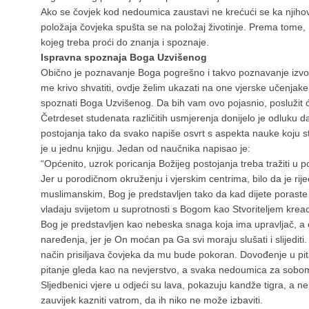
Ako se čovjek kod nedoumica zaustavi ne krećući se ka njihov
položaja čovjeka spušta se na položaj životinje. Prema tome
kojeg treba proći do znanja i spoznaje.
Ispravna spoznaja Boga Uzvišenog
Obično je poznavanje Boga pogrešno i takvo poznavanje izvo
me krivo shvatiti, ovdje želim ukazati na one vjerske učenjake
spoznati Boga Uzvišenog. Da bih vam ovo pojasnio, posluži
Četrdeset studenata različitih usmjerenja donijelo je odluku 
postojanja tako da svako napiše osvrt s aspekta nauke koju 
je u jednu knjigu. Jedan od naučnika napisao je:
“Općenito, uzrok poricanja Božijeg postojanja treba tražiti u 
Jer u porodičnom okruženju i vjerskim centrima, bilo da je riječ
muslimanskim, Bog je predstavljen tako da kad dijete poraste i 
vladaju svijetom u suprotnosti s Bogom kao Stvoriteljem kreac
Bog je predstavljen kao nebeska snaga koja ima upravljač, a 
naređenja, jer je On moćan pa Ga svi moraju slušati i slijediti
način prisiljava čovjeka da mu bude pokoran. Dovođenje u pit
pitanje gleda kao na nevjerstvo, a svaka nedoumica za sobo
Sljedbenici vjere u odjeći su lava, pokazuju kandže tigra, a neisto
zauvijek kazniti vatrom, da ih niko ne može izbaviti.