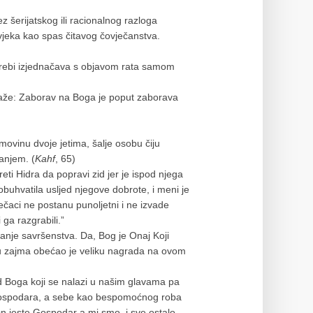
z šerijatskog ili racionalnog razloga
vjeka kao spas čitavog čovječanstva.
otrebi izjednačava s objavom rata samom
 kaže: Zaborav na Boga je poput zaborava
imovinu dvoje jetima, šalje osobu čiju
nanjem. (
Kahf
, 65)
eti Hidra da popravi zid jer je ispod njega
 obuhvatila usljed njegove dobrote, i meni je
čaci ne postanu punoljetni i ne izvade
 ga razgrabili.”
zanje savršenstva. Da, Bog je Onaj Koji
ju zajma obećao je veliku nagrada na ovom
 od Boga koji se nalazi u našim glavama pa
Gospodara, a sebe kao bespomoćnog roba
On jeste Gospodar a mi smo, i sve ostalo