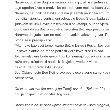
Naravno, ovakav Bog nije srčano prihvatljiv, ali je slijeđen s
daje ugodan život a protivnike posredstvom meleka baca u va
Naravno, naučnik nastavlja, greška je samih naučnika što um
roditelja i vjerskog centra, oni odbacuju Boga. Stoga, kada 
ljudskom se umu javlja niz teškoća u shvatanju, a kada vjersk
odgovara da su Božija svojstva i svojstva Božijega postojanja n
Naravno da ljudski um ne može prihvatiti ovakav odgovor. Ra
Stoga se u predaji kaže:
“Ako neko kao svoj temelj uzme Božiju knjigu i Poslanikov sunne
uništava planine ne može potresti vjernikovo srce i misao.”
Ako temelj vjere bude govor ljudi koji nemaju potrebno znanje
kaže onaj kršaćanski naučnik, čovjeka izvode iz vjere.
Kako Kur’an predstavlja Boga?
Bog Objave jeste Bog Koji je sve postojeće stvorio samo kao 
savršenstva,
On je za vas sve što postoji na Zemlji stvorio
, (
Bekare
, 29)
Koji je čovjeku bliži od vlastitog srca,
i neka znate da se Allah upliće između čovjeka i srca njegova