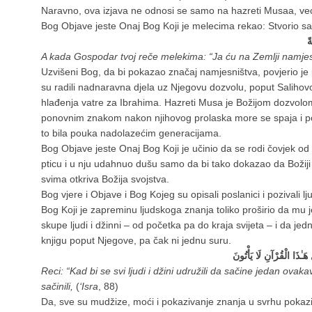
Naravno, ova izjava ne odnosi se samo na hazreti Musaa, već
Bog Objave jeste Onaj Bog Koji je melecima rekao: Stvorio 
ً
A kada Gospodar tvoj reče melekima: “Ja ću na Zemlji namjesn
Uzvišeni Bog, da bi pokazao značaj namjesništva, povjerio je 
su radili nadnaravna djela uz Njegovu dozvolu, poput Salihovog
hlađenja vatre za Ibrahima. Hazreti Musa je Božijom dozvolom
ponovnim znakom nakon njihovog prolaska more se spaja i pota
to bila pouka nadolazećim generacijama.
Bog Objave jeste Onaj Bog Koji je učinio da se rodi čovjek od 
pticu i u nju udahnuo dušu samo da bi tako dokazao da Božiji 
svima otkriva Božija svojstva.
Bog vjere i Objave i Bog Kojeg su opisali poslanici i pozivali 
Bog Koji je zapreminu ljudskoga znanja toliko proširio da mu 
skupe ljudi i džinni – od početka pa do kraja svijeta – i da je
knjigu poput Njegove, pa čak ni jednu suru.
َـٰذَا الْقُرْآنِ لَا يَأْتُونَ
Reci: “Kad bi se svi ljudi i džini udružili da sačine jedan ovaka
sačinili,
(
‘Isra
, 88)
Da, sve su mudžize, moći i pokazivanje znanja u svrhu pokazi