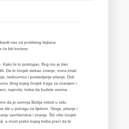
zbaviti nas od prokletog šejtana.
 će biti korisne.
će. Kako bi to postogao, Bog mu je dao
iti. Da bi čovjek stekao znanje, mora imati
nja, nedoumica i postavljanje pitanja. Dok
u umu zbog kojeg čovjek traga za znanjem i
ni, naprotiv, treba da budete veoma
emo da je sumnja Božija milost u vidu
 ide u potragu za lijekom. Stoga, pitanje i
canju savršenstva i znanja. Što više čovjek
niji, a most preko kojeg treba preći da bi