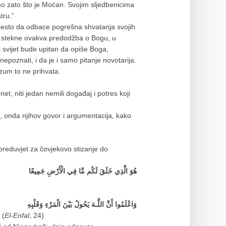
amo zato što je Moćan. Svojim sljedbenicima
tru.”
jesto da odbace pogrešna shvatanja svojih
se stekne ovakva predodžba o Bogu, u
i svijet bude upitan da opiše Boga,
epoznati, i da je i samo pitanje novotarija.
zum to ne prihvata.
t, niti jedan nemili događaj i potres koji
, onda njihov govor i argumentacija, kako
preduvjet za čovjekovo stizanje do
هُوَ الَّذِي خَلَقَ لَكُم مَّا فِي الْأَرْضِ جَمِيعًا
وَاعْلَمُوا أَنَّ اللَّـهَ يَحُولُ بَيْنَ الْمَرْءِ وَقَلْبِهِ
, (
El-Enfal
, 24)