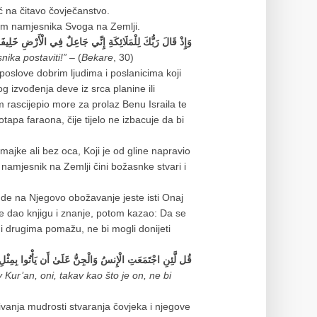
 na čitavo čovječanstvo.
sam namjesnika Svoga na Zemlji.
وَإِذْ قَالَ رَبُّكَ لِلْمَلَائِكَةِ إِنِّي جَاعِلٌ فِي الْأَرْضِ خَلِيفَة
ika postaviti!”
– (
Bekare
, 30)
poslove dobrim ljudima i poslanicima koji
 izvođenja deve iz srca planine ili
 rascijepio more za prolaz Benu Israila te
pa faraona, čije tijelo ne izbacuje da bi
majke ali bez oca, Koji je od gline napravio
namjesnik na Zemlji čini božasnke stvari i
ljude na Njegovo obožavanje jeste isti Onaj
je dao knjigu i znanje, potom kazao: Da se
dni drugima pomažu, ne bi mogli donijeti
قُل لَّئِنِ اجْتَمَعَتِ الْإِنسُ وَالْجِنُّ عَلَىٰ أَن يَأْتُوا بِمِثْلِ ه
v Kur’an, oni, takav kao što je on, ne bi
vanja mudrosti stvaranja čovjeka i njegove