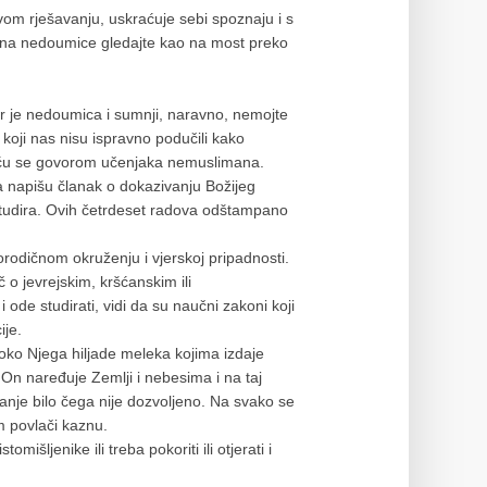
om rješavanju, uskraćuje sebi spoznaju i s
, na nedoumice gledajte kao na most preko
r je nedoumica i sumnji, naravno, nemojte
 koji nas nisu ispravno podučili kako
t ću se govorom učenjaka nemuslimana.
da napišu članak o dokazivanju Božijeg
studira. Ovih četrdeset radova odštampano
porodičnom okruženju i vjerskoj pripadnosti.
 o jevrejskim, kršćanskim ili
ode studirati, vidi da su naučni zakoni koji
ije.
oko Njega hiljade meleka kojima izdaje
. On naređuje Zemlji i nebesima i na taj
anje bilo čega nije dozvoljeno. Na svako se
m povlači kaznu.
mišljenike ili treba pokoriti ili otjerati i