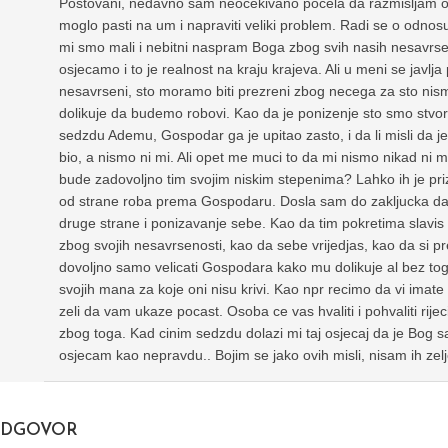
Postovani, nedavno sam neocekivano pocela da razmisljam o n
moglo pasti na um i napraviti veliki problem. Radi se o odnos
mi smo mali i nebitni naspram Boga zbog svih nasih nesavrsen
osjecamo i to je realnost na kraju krajeva. Ali u meni se javlja 
nesavrseni, sto moramo biti prezreni zbog necega za sto nismo
dolikuje da budemo robovi. Kao da je ponizenje sto smo stvore
sedzdu Ademu, Gospodar ga je upitao zasto, i da li misli da j
bio, a nismo ni mi. Ali opet me muci to da mi nismo nikad ni mo
bude zadovoljno tim svojim niskim stepenima? Lahko ih je priz
od strane roba prema Gospodaru. Dosla sam do zakljucka da 
druge strane i ponizavanje sebe. Kao da tim pokretima slavi
zbog svojih nesavrsenosti, kao da sebe vrijedjas, kao da si pre
dovoljno samo velicati Gospodara kako mu dolikuje al bez to
svojih mana za koje oni nisu krivi. Kao npr recimo da vi imat
zeli da vam ukaze pocast. Osoba ce vas hvaliti i pohvaliti rijeci
zbog toga. Kad cinim sedzdu dolazi mi taj osjecaj da je Bog s
osjecam kao nepravdu.. Bojim se jako ovih misli, nisam ih zelj
DGOVOR