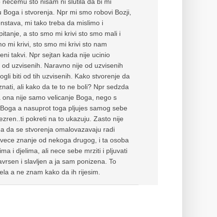
ecemu sto nisam ni slutila da bi mi
u Boga i stvorenja. Npr mi smo robovi Bozji,
stava, mi tako treba da mislimo i
pitanje, a sto smo mi krivi sto smo mali i
 mi krivi, sto smo mi krivi sto nam
ni takvi. Npr sejtan kada nije ucinio
e od uzvisenih. Naravno nije od uzvisenih
gli biti od tih uzvisenih. Kako stvorenje da
nati, ali kako da te to ne boli? Npr sedzda
ona nije samo velicanje Boga, nego s
s Boga a nasuprot toga pljujes samog sebe
zren..ti pokreti na to ukazuju. Zasto nije
ga da se stvorenja omalovazavaju radi
e vece znanje od nekoga drugog, i ta osoba
ma i djelima, ali nece sebe mrziti i pljuvati
avrsen i slavljen a ja sam ponizena. To
ela a ne znam kako da ih rijesim.