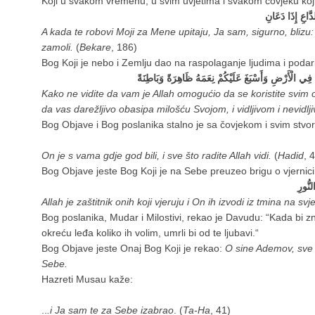
Koji u svakom vremenu, u svim uvjetima i svakom čovjeku koji
َاعِ إِذَا دَعَانِ
A kada te robovi Moji za Mene upitaju, Ja sam, sigurno, blizu
zamoli.
(
Bekare
, 186)
Bog Koji je nebo i Zemlju dao na raspolaganje ljudima i podari
 فِي الْأَرْضِ وَأَسْبَغَ عَلَيْكُمْ نِعَمَهُ ظَاهِرَةً وَبَاطِنَةً
Kako ne vidite da vam je Allah omogućio da se koristite svim o
da vas darežljivo obasipa milošću Svojom, i vidljivom i nevidl
Bog Objave i Bog poslanika stalno je sa čovjekom i svim stvo
On je s vama gdje god bili, i sve što radite Allah vidi.
(
Hadid
, 4
Bog Objave jeste Bog Koji je na Sebe preuzeo brigu o vjernic
نُّورِ
Allah je zaštitnik onih koji vjeruju i On ih izvodi iz tmina na svje
Bog poslanika, Mudar i Milostivi, rekao je Davudu: “Kada bi znal
okreću leđa koliko ih volim, umrli bi od te ljubavi.“
Bog Objave jeste Onaj Bog Koji je rekao:
O sine Ademov, sve 
Sebe.
Hazreti Musau kaže:
..
.i Ja sam te za Sebe izabrao
. (
Ta-Ha
, 41)