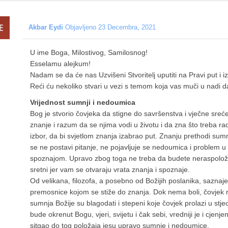
Akbar Eydi
Objavljeno 23 Decembra, 2021
U ime Boga, Milostivog, Samilosnog!
Esselamu alejkum!
Nadam se da će nas Uzvišeni Stvoritelj uputiti na Pravi put i i
Reći ću nekoliko stvari u vezi s temom koja vas muči u nadi da
Vrijednost sumnji i nedoumica
Bog je stvorio čovjeka da stigne do savršenstva i vječne sre
znanje i razum da se njima vodi u životu i da zna što treba rad
izbor, da bi svjetlom znanja izabrao put. Znanju prethodi sum
se ne postavi pitanje, ne pojavljuje se nedoumica i problem 
spoznajom. Upravo zbog toga ne treba da budete neraspolože
sretni jer vam se otvaraju vrata znanja i spoznaje.
Od velikana, filozofa, a posebno od Božijih poslanika, saznaj
premosnice kojom se stiže do znanja. Dok nema boli, čovjek ne
sumnja Božije su blagodati i stepeni koje čovjek prolazi u stje
bude okrenut Bogu, vjeri, svijetu i čak sebi, vredniji je i cjenje
sitgao do tog položaja jesu upravo sumnje i nedoumice.