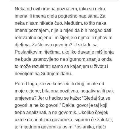
Neka od ovih imena poznajem, iako su neka
imena ili imena djela pogrešno napisana. Za
neka nisam nikada čuo. Međutim, to što neka
imena poznajem, nije u mjeri da bih mogao dati
relevantnu ocjenu i mišljenje o njima ili njihovim
djelima. Zašto ovo govorim? U skladu sa
Poslanikovim riječima, ukoliko davanje mišljenja
ne bude ustanovljeno na sigurnom znanju onda
to može rezultirati samo sa kajanjem u životu i
nevoljom na Sudnjem danu.
Pored toga, kakve koristi vi ili drugi imate od
moje ocjene, bila ona pozitivna, negativna ili pak
umjerena? Jer u hadisu se kaže: “Gledaj šta se
govori, a ne ko govori.” Dakle, govor je taj koji
treba analizirati, a ne govornik. Ukoliko čovjek
uzme da analizira govornika, sigurno će zalutati,
jer nijednom govorniku osim Poslanika, riječi