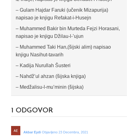
– Gulam Hajdar Faruki (učenik Mizapurija)
napisao je knjigu Refakat-i-Husejn
– Muhammed Bakir bin Murteda Fejzi Horasani,
napisao je knjigu Džilau-l-’ujun
– Muhammed Taki Han,(šijski alim) napisao
knjigu Nasihut-tavarih
– Kadija Nurullah Šusteri
– Nahdž’ul ahzan (šijska knjiga)
– Medžalisu-l-mu’minin (šijska)
1
ODGOVOR
Akbar Eydi
Objavljeno 23 Decembra, 2021