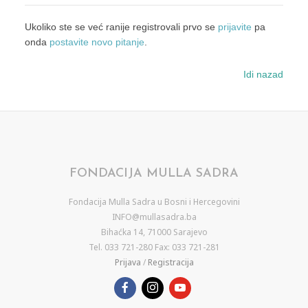
Ukoliko ste se već ranije registrovali prvo se
prijavite
pa
onda
postavite novo pitanje
.
Idi nazad
FONDACIJA MULLA SADRA
Fondacija Mulla Sadra u Bosni i Hercegovini
INFO@mullasadra.ba
Bihaćka 14, 71000 Sarajevo
Tel. 033 721-280 Fax: 033 721-281
Prijava
/
Registracija