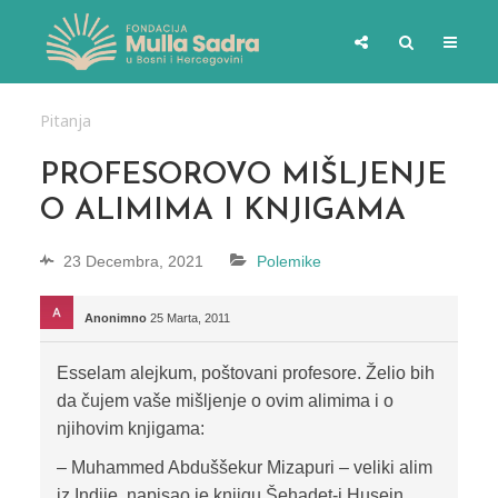
Pitanja
PROFESOROVO MIŠLJENJE
O ALIMIMA I KNJIGAMA
23 Decembra, 2021
Polemike
Anonimno
25 Marta, 2011
Esselam alejkum, poštovani profesore. Želio bih
da čujem vaše mišljenje o ovim alimima i o
njihovim knjigama:
– Muhammed Abduššekur Mizapuri – veliki alim
iz Indije, napisao je knjigu Šehadet-i Husejn