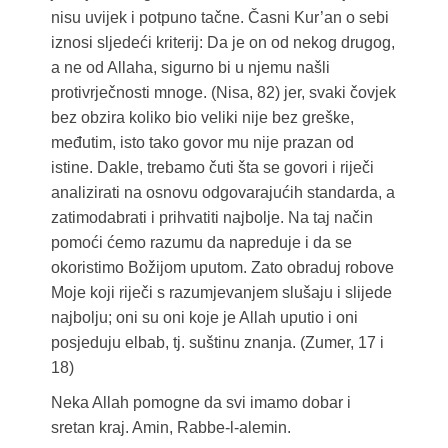
nisu uvijek i potpuno tačne. Časni Kur’an o sebi
iznosi sljedeći kriterij: Da je on od nekog drugog,
a ne od Allaha, sigurno bi u njemu našli
protivrječnosti mnoge. (Nisa, 82) jer, svaki čovjek
bez obzira koliko bio veliki nije bez greške,
međutim, isto tako govor mu nije prazan od
istine. Dakle, trebamo čuti šta se govori i riječi
analizirati na osnovu odgovarajućih standarda, a
zatimodabrati i prihvatiti najbolje. Na taj način
pomoći ćemo razumu da napreduje i da se
okoristimo Božijom uputom. Zato obraduj robove
Moje koji riječi s razumjevanjem slušaju i slijede
najbolju; oni su oni koje je Allah uputio i oni
posjeduju elbab, tj. suštinu znanja. (Zumer, 17 i
18)
Neka Allah pomogne da svi imamo dobar i
sretan kraj. Amin, Rabbe-l-alemin.