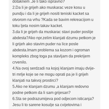
dotaknem .Je li tako ispravno?
2.Da li je grijeh ako muskarac veze kosu u
pundju i da li je grijeh nositi teniski kacket sa
otvorom na vrhu ?Kada se bavim rekreacijom u
toku ljeta nosim takav kacket.
3.da li je grijeh da muskarac stavi puder poslije
abdesta?Ako npr.zelim klanjati dzumu petkom je
li grijeh ako stavim puder na lice posle
abdesta.Imam problema sa kozom i ogroman
kompleks zbog toga pa stavljam da prekrijem
crvenilo.
4.Na ovoj serdzadi na kojoj klanjam imaju dvije-
tri mrlje koje se ne mogu oprati pa je li grijeh
klanjati na takvoj prostirci?
5.Ako ne klanjam dzumu ,a klanjam redovno
podne petkom da li sam grijesan?
6.Sta se podrazumijeva pod odjecom isticanja?
Jesu li to sarene kosulje sa cvijetovima i