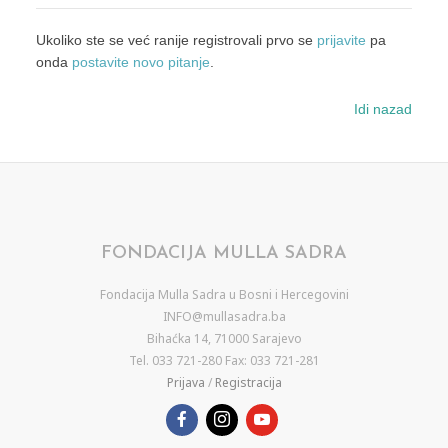
Ukoliko ste se već ranije registrovali prvo se
prijavite
pa
onda
postavite novo pitanje
.
Idi nazad
FONDACIJA MULLA SADRA
Fondacija Mulla Sadra u Bosni i Hercegovini
INFO@mullasadra.ba
Bihaćka 14, 71000 Sarajevo
Tel. 033 721-280 Fax: 033 721-281
Prijava
/
Registracija