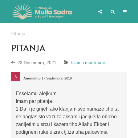
Pitanja
PITANJA
23 Decembra, 2021
Islam i muslimani
Anonimno
17 Septembra, 2019
Esselamu-alejkum
Imam par pitanja .
1.Da li je grijeh ako klanjam sve namaze tiho ,a
ne naglas sto vazi za aksam i jaciju?Ja obicno
zanijetim u srcu i kazem tiho Allahu Ekber i
podignem ruke u zrak tj.iza uha palcevima