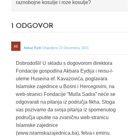
raznobojne kosulje i roze kosulje?
1
ODGOVOR
Akbar Eydi
Objavljeno 23 Decembra, 2021
Dobrodošli! U skladu s dogovorom direktora
Fondacije gospodina Akbara Eydija i reisu-l-
uleme Huseina ef. Kavazovića, poglavara
Islamske zajednice u Bosni i Hercegovini, na
web-stranici Fondacije “Mulla Sadra” neće se
odgovarati na pitanja iz područja fikha. Stoga
vas pozivamo da svoja pitanja iz spomenutog
područja uputite na zvaničnu web-stranicu
Islamske zajednice
(www.islamskazajednica.ba), fetva-i eminu.