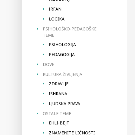
IRFAN
LOGIKA
PSIHOLOŠKO-PEDAGOŠKE
TEME
PSIHOLOGIJA
PEDAGOGIJA
DOVE
KULTURA ŽIVLJENJA
ZDRAVLJE
ISHRANA
LJUDSKA PRAVA
OSTALE TEME
EHLI-BEJT
ZNAMENITE LIČNOSTI