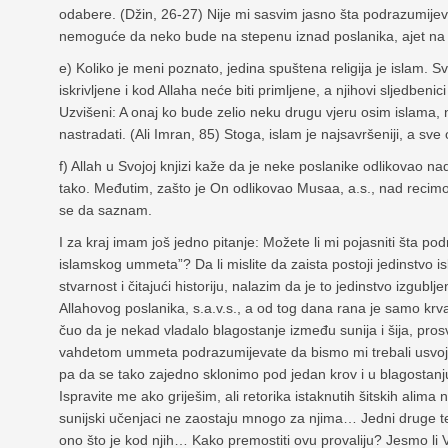
odabere. (Džin, 26-27) Nije mi sasvim jasno šta podrazumijeva
nemoguće da neko bude na stepenu iznad poslanika, ajet na 
e) Koliko je meni poznato, jedina spuštena religija je islam. S
iskrivljene i kod Allaha neće biti primljene, a njihovi sljedbe
Uzvišeni: A onaj ko bude zelio neku drugu vjeru osim islama, 
nastradati. (Ali Imran, 85) Stoga, islam je najsavršeniji, a sve
f) Allah u Svojoj knjizi kaže da je neke poslanike odlikovao na
tako. Međutim, zašto je On odlikovao Musaa, a.s., nad recimo
se da saznam.
I za kraj imam još jedno pitanje: Možete li mi pojasniti šta 
islamskog ummeta”? Da li mislite da zaista postoji jedinstvo
stvarnost i čitajući historiju, nalazim da je to jedinstvo izgu
Allahovog poslanika, s.a.v.s., a od tog dana rana je samo krvaril
čuo da je nekad vladalo blagostanje između sunija i šija, pros
vahdetom ummeta podrazumijevate da bismo mi trebali usvojiti
pa da se tako zajedno sklonimo pod jedan krov i u blagostanj
Ispravite me ako griješim, ali retorika istaknutih šitskih alim
sunijski učenjaci ne zaostaju mnogo za njima… Jedni druge tek
ono što je kod njih… Kako premostiti ovu provaliju? Jesmo li Vi