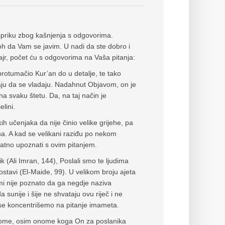
spriku zbog kašnjenja s odgovorima.
goh da Vam se javim. U nadi da ste dobro i
ajr, počet ću s odgovorima na Vaša pitanja:
rotumačio Kur’an do u detalje, te tako
ju da se vladaju. Nadahnut Objavom, on je
na svaku štetu. Da, na taj način je
lini.
h učenjaka da nije činio velike grijehe, pa
jeha. A kad se velikani raziđu po nekom
vatno upoznati s ovim pitanjem.
(Ali Imran, 144), Poslali smo te ljudima
ostavi (El-Maide, 99). U velikom broju ajeta
mi nije poznato da ga negdje naziva
unije i šije ne shvataju ovu riječ i ne
a se koncentrišemo na pitanje imameta.
nikome, osim onome koga On za poslanika