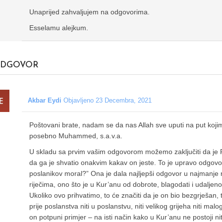
Unaprijed zahvaljujem na odgovorima.
Esselamu alejkum.
DGOVOR
Akbar Eydi
Objavljeno 23 Decembra, 2021
Poštovani brate, nadam se da nas Allah sve uputi na put kojim 
posebno Muhammed, s.a.v.a.
U skladu sa prvim vašim odgovorom možemo zaključiti da je Po
da ga je shvatio onakvim kakav on jeste. To je upravo odgovor 
poslanikov moral?” Ona je dala najljepši odgovor u najmanje r
riječima, ono što je u Kur’anu od dobrote, blagodati i udaljenos
Ukoliko ovo prihvatimo, to će značiti da je on bio bezgrješan, 
prije poslanstva niti u poslanstvu, niti velikog grijeha niti ma
on potpuni primjer – na isti način kako u Kur’anu ne postoji ni