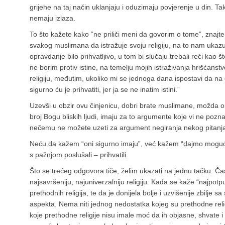
grijehe na taj način uklanjaju i oduzimaju povjerenje u din. Tako
nemaju izlaza.
To što kažete kako “ne priliči meni da govorim o tome”, znajt
svakog muslimana da istražuje svoju religiju, na to nam ukazuje
opravdanje bilo prihvatljivo, u tom bi slučaju trebali reći kao 
ne borim protiv istine, na temelju mojih istraživanja hrišćans
religiju, međutim, ukoliko mi se jednoga dana ispostavi da na o
sigurno ću je prihvatiti, jer ja se ne inatim istini.”
Uzevši u obzir ovu činjenicu, dobri brate muslimane, možda on
broj Bogu bliskih ljudi, imaju za to argumente koje vi ne pozn
nečemu ne možete uzeti za argument negiranja nekog pitanj
Neću da kažem “oni sigurno imaju”, već kažem “dajmo mogućno
s pažnjom poslušali – prihvatili.
Što se trećeg odgovora tiče, želim ukazati na jednu tačku. Ča
najsavršeniju, najuniverzalniju religiju. Kada se kaže “najpotp
prethodnih religija, te da je donijela bolje i uzvišenije zbilje
aspekta. Nema niti jednog nedostatka kojeg su prethodne religi
koje prethodne religije nisu imale moć da ih objasne, shvate i 