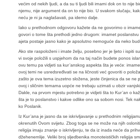
većim od nekih ljudi, a da su ti ljudi bili imami dok on to nije 
njemu, nije argument da on to nije bio. U svakom slučaju, kako 
neću je ni ja naglašavati, pa idemo dalje.
Iako u prethodnom odgovoru kažete da ne govorimo o imametu,
govori o tome šta prethodi jedno drugom: imamet poslanstvu i
ajeta postaje jasno kako je apsolutno nemoguće da neko bud
Ako ste raspoloženi i imate želju, posebno jer je ljeto i ispiti
vi svoje položili s uspjehom da na taj način budete ponos isl
ovu temu pa vidjeti sa kur’anskog aspekta šta je veće: imamet
ovoj temi ne usredsređivati se na ličnosti već govoriti o polo
zašto je ova tema izuzetno složena, jeste činjenica da se ne 
ovoj i sličnim temama uopće ne trebaju uzimati u obzir vanjski
Dakle, na prvom mjestu potrebno je vidjeti šta to Kur’an o k
šta je to poslanstvo i kakve odlike ono sa sobom nosi. Tek na
ko Poslanik.
Iz Kur’ana je jasno da se iskrivljavanje u prethodnim religij
okrenutih Ovom svijetu. Zbog toga se ne može na njih osloniti,
religija imaju znanje o iskrivljenju, te da iz inada neće da prihv
džehenemlije. Veliki broj sljedbenika monoteističkih religija sma