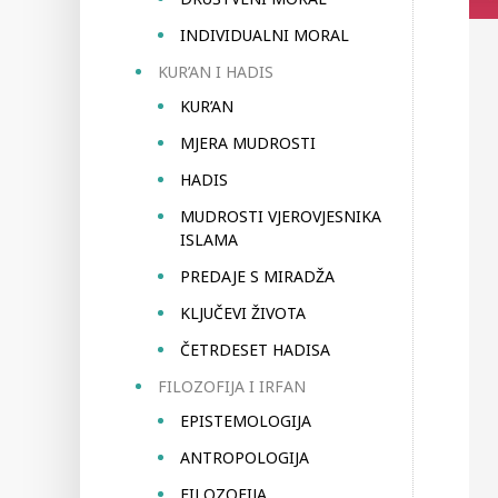
INDIVIDUALNI MORAL
KUR’AN I HADIS
KUR’AN
MJERA MUDROSTI
HADIS
MUDROSTI VJEROVJESNIKA
ISLAMA
PREDAJE S MIRADŽA
KLJUČEVI ŽIVOTA
ČETRDESET HADISA
FILOZOFIJA I IRFAN
EPISTEMOLOGIJA
ANTROPOLOGIJA
FILOZOFIJA