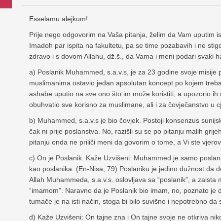
Esselamu alejkum!
Prije nego odgovorim na Vaša pitanja, želim da Vam uputim i
Imadoh par ispita na fakultetu, pa se time pozabavih i ne sti
zdravo i s dovom Allahu, dž.š., da Vama i meni podari svaki h
a) Poslanik Muhammed, s.a.v.s, je za 23 godine svoje misije p
muslimanima ostavio jedan apsolutan koncept po kojem treba
ashabe uputio na sve ono što im može koristiti, a upozorio ih 
obuhvatio sve korisno za muslimane, ali i za čovječanstvo u cje
b) Muhammed, s.a.v.s je bio čovjek. Postoji konsenzus sunijski
čak ni prije poslanstva. No, razišli su se po pitanju malih gri
pitanju onda ne priliči meni da govorim o tome, a Vi ste vjero
c) On je Poslanik. Kaže Uzvišeni: Muhammed je samo poslanik 
kao poslanika. (En-Nisa, 79) Poslaniku je jedino dužnost da d
Allah Muhammeda, s.a.v.s. oslovljava sa “poslanik”, a zaista 
“imamom”. Naravno da je Poslanik bio imam, no, poznato je da s
tumače je na isti način, stoga bi bilo suvišno i nepotrebno d
d) Kaže Uzvišeni: On tajne zna i On tajne svoje ne otkriva 