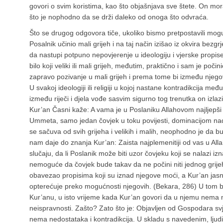
govori o svim koristima, kao što objašnjava sve štete. On mor
što je nophodno da se drži daleko od onoga što odvraća.
Što se drugog odgovora tiče, ukoliko bismo pretpostavili mog
Posalnik učinio mali grijeh i na taj način izišao iz okvira bezgr
da nastupi potpuno nepovjerenje u ideologiju i vjerske propise,
bilo koji veliki ili mali grijeh, međutim, praktično i sam je poči
zapravo pozivanje u mali grijeh i prema tome bi između njegovih
U svakoj ideologiji ili religiji u kojoj nastane kontradikcija m
između riječi i djela vođe sasvim sigurno tog trenutka on izlazi
Kur’an Časni kaže: A vama je u Poslaniku Allahovom najljepši 
Ummeta, samo jedan čovjek u toku povijesti, dominacijom na
se sačuva od svih grijeha i velikih i malih, neophodno je da bu
nam daje do znanja Kur’an: Zaista najplemenitiji od vas u All
slučaju, da li Poslanik može biti uzor čovjeku koji se nalazi i
nemoguće da čovjek bude takav da ne počini niti jednog grijeha
obavezao propisima koji su iznad njegove moći, a Kur’an jasn
opterećuje preko mogućnosti njegovih. (Bekara, 286) U tom bi 
Kur’anu, u isto vrijeme kada Kur’an govori da u njemu nema 
neispravnosti. Zašto? Zato što je: Objavljen od Gospodara svj
nema nedostataka i kontradikcija. U skladu s navedenim, ljudi 