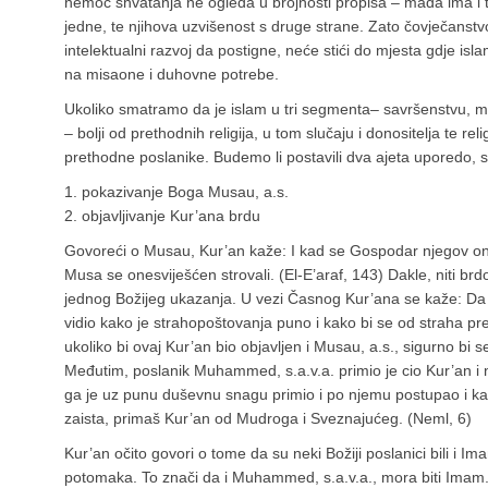
nemoć shvatanja ne ogleda u brojnosti propisa – mada ima i to
jedne, te njihova uzvišenost s druge strane. Zato čovječanstvo
intelektualni razvoj da postigne, neće stići do mjesta gdje i
na misaone i duhovne potrebe.
Ukoliko smatramo da je islam u tri segmenta– savršenstvu, mn
– bolji od prethodnih religija, u tom slučaju i donositelja te r
prethodne poslanike. Budemo li postavili dva ajeta uporedo, 
1. pokazivanje Boga Musau, a.s.
2. objavljivanje Kur’ana brdu
Govoreći o Musau, Kur’an kaže: I kad se Gospodar njegov on
Musa se onesviješćen strovali. (El-E’araf, 143) Dakle, niti br
jednog Božijeg ukazanja. U vezi Časnog Kur’ana se kaže: Da 
vidio kako je strahopoštovanja puno i kako bi se od straha pr
ukoliko bi ovaj Kur’an bio objavljen i Musau, a.s., sigurno bi s
Međutim, poslanik Muhammed, s.a.v.a. primio je cio Kur’an i nit
ga je uz punu duševnu snagu primio i po njemu postupao i kako 
zaista, primaš Kur’an od Mudroga i Sveznajućeg. (Neml, 6)
Kur’an očito govori o tome da su neki Božiji poslanici bili i Im
potomaka. To znači da i Muhammed, s.a.v.a., mora biti Ima