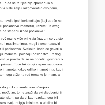
bio. To da se ta riječ nije spomenula o
vi niste željeli razgovarati o ovoj temi,
 ovdje ipak koristeći ajet (koji uopće ne
li poslanstvo imametu), kažete: “Iz ovog
e na stepenu iznad poslanika.”
 su već manje više pri kraju (nadam se da ste
amu i muslimanima), mogli bismo nastaviti
 ili poslanstvo. Svakako, kada se govori o
žaju imameta i položaju poslanstva. Razlog
poštuje pravilo da se na početku govoreći o
 primjeri. To je tek drugi stepen razgovora.
aže imametu, kakve odlike imamet ima, kao i
kon toga stiže na red tema ko je Imam, a
ama dogodilo posredstvom učenjaka
 međutim, to ne znači da svi sljedbenici tih
ate islam, pa da bi kao rezultat toga bili
tra svoju religiju istinitom, a ukoliko bi