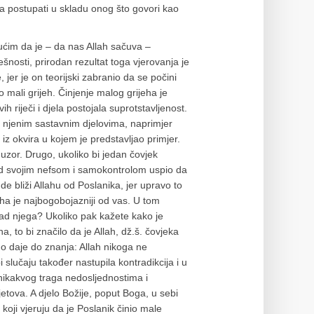
a postupati u skladu onog što govori kao
ućim da je – da nas Allah sačuva –
ješnosti, prirodan rezultat toga vjerovanja je
 jer je on teorijski zabranio da se počini
nio mali grijeh. Činjenje malog grijeha je
 riječi i djela postojala suprotstavljenost.
eđu njenim sastavnim djelovima, naprimjer
 iz okvira u kojem je predstavljao primjer.
uzor. Drugo, ukoliko bi jedan čovjek
d svojim nefsom i samokontrolom uspio da
de bliži Allahu od Poslanika, jer upravo to
aha je najbogobojazniji od vas. U tom
znad njega? Ukoliko pak kažete kako je
, to bi značilo da je Allah, dž.š. čovjeka
o daje do znanja: Allah nikoga ne
slučaju također nastupila kontradikcija i u
nikakvog traga nedosljednostima i
etova. A djelo Božije, poput Boga, u sebi
koji vjeruju da je Poslanik činio male