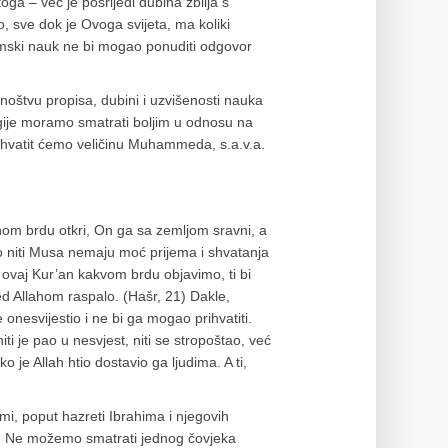
ga – već je posrijedi dubina zbilja s
, sve dok je Ovoga svijeta, ma koliki
slamski nauk ne bi mogao ponuditi odgovor
oštvu propisa, dubini i uzvišenosti nauka
eligije moramo smatrati boljim u odnosu na
shvatit ćemo veličinu Muhammeda, s.a.v.a.
om brdu otkri, On ga sa zemljom sravni, a
do niti Musa nemaju moć prijema i shvatanja
ovaj Kur’an kakvom brdu objavimo, ti bi
ed Allahom raspalo. (Hašr, 21) Dakle,
e onesvijestio i ne bi ga mogao prihvatiti.
i je pao u nesvjest, niti se stropoštao, već
je Allah htio dostavio ga ljudima. A ti,
ami, poput hazreti Ibrahima i njegovih
m. Ne možemo smatrati jednog čovjeka