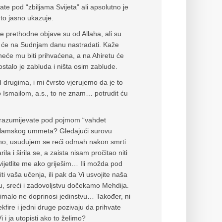
te pod “zbiljama Svijeta” ali apsolutno je
to jasno ukazuje.
ve prethodne objave su od Allaha, ali su
nici će na Sudnjam danu nastradati. Kaže
neće mu biti prihvaćena, a na Ahiretu će
 ostalo je zabluda i ništa osim zablude.
d drugima, i mi čvrsto vjerujemo da je to
 Ismailom, a.s., to ne znam… potrudit ću
podrazumijevate pod pojmom “vahdet
 islamskog ummeta? Gledajući surovu
bljeno, usuđujem se reći odmah nakon smrti
a i širila se, a zaista nisam pročitao niti
vijetlite me ako griješim… Ili možda pod
 vaša učenja, ili pak da Vi usvojite naša
u, sreći i zadovoljstvu dočekamo Mehdija.
a nimalo ne doprinosi jedinstvu… Također, ni
fire i jedni druge pozivaju da prihvate
 i ja utopisti ako to želimo?