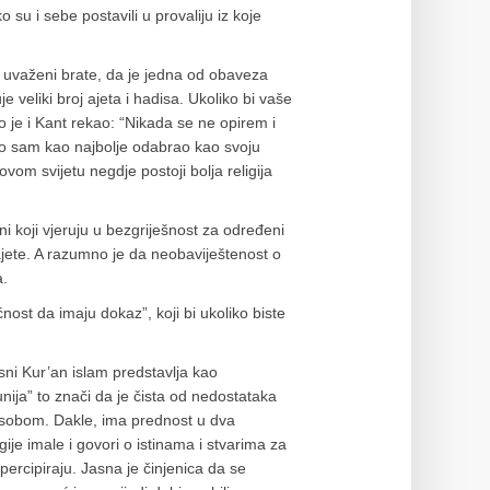
 su i sebe postavili u provaliju iz koje
e uvaženi brate, da je jedna od obaveza
 veliki broj ajeta i hadisa. Ukoliko bi vaše
što je i Kant rekao: “Nikada se ne opirem i
tvo sam kao najbolje odabrao kao svoju
vom svijetu negdje postoji bolja religija
i koji vjeruju u bezgriješnost za određeni
ajete. A razumno je da neobaviještenost o
a.
st da imaju dokaz”, koji bi ukoliko biste
sni Kur’an islam predstavlja kao
unija” to znači da je čista od nedostataka
 sa sobom. Dakle, ima prednost u dva
je imale i govori o istinama i stvarima za
percipiraju. Jasna je činjenica da se