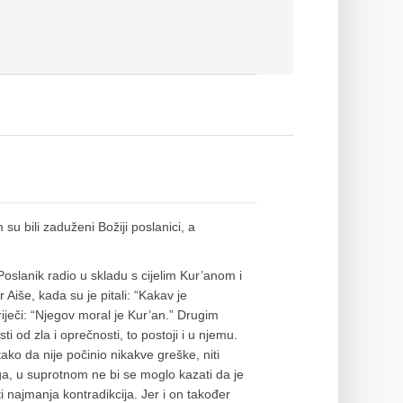
su bili zaduženi Božiji poslanici, a
slanik radio u skladu s cijelim Kur’anom i
Aiše, kada su je pitali: “Kakav je
iječi: “Njegov moral je Kur’an.” Drugim
ti od zla i oprečnosti, to postoji i u njemu.
tako da nije počinio nikakve greške, niti
loga, u suprotnom ne bi se moglo kazati da je
ti najmanja kontradikcija. Jer i on također