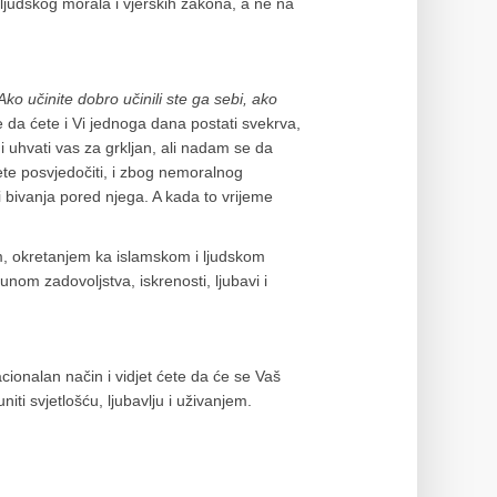
 ljudskog morala i vjerskih zakona, a ne na
ko učinite dobro učinili ste ga sebi, ako
e da ćete i Vi jednoga dana postati svekrva,
 i uhvati vas za grkljan, ali nadam se da
te posvjedočiti, i zbog nemoralnog
 bivanja pored njega. A kada to vrijeme
, okretanjem ka islamskom i ljudskom
unom zadovoljstva, iskrenosti, ljubavi i
ionalan način i vidjet ćete da će se Vaš
iti svjetlošću, ljubavlju i uživanjem.