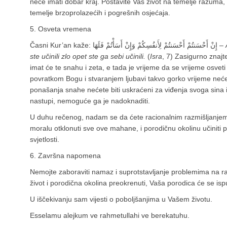
neće imati dobar kraj. Postavite Vaš život na temelje razuma,
temelje brzoprolazećih i pogrešnih osjećaja.
5. Osveta vremena
Časni Kur’an kaže: إِنْ أَحْسَنتُمْ أَحْسَنتُمْ لِأَنفُسِكُمْ وَإِنْ أَسَأْتُمْ فَلَهَا –
A
ste učinili zlo opet ste ga sebi učinili.
(
Isra
, 7) Zasigurno znajt
imat će te snahu i zeta, e tada je vrijeme da se vrijeme osveti
povratkom Bogu i stvaranjem ljubavi takvo gorko vrijeme neće
ponašanja snahe nećete biti uskraćeni za viđenja svoga sina i
nastupi, nemoguće ga je nadoknaditi.
U duhu rečenog, nadam se da ćete racionalnim razmišljanjem
moralu otklonuti sve ove mahane, i porodičnu okolinu učiniti p
svjetlosti.
6. Završna napomena
Nemojte zaboraviti namaz i suprotstavljanje problemima na rac
život i porodična okolina preokrenuti, Vaša porodica će se ispun
U iščekivanju sam vijesti o poboljšanjima u Vašem životu.
Esselamu alejkum ve rahmetullahi ve berekatuhu.