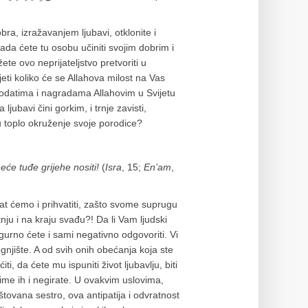
bra, izražavanjem ljubavi, otklonite i
ada ćete tu osobu učiniti svojim dobrim i
ete ovo neprijateljstvo pretvoriti u
jeti koliko će se Allahova milost na Vas
lagodatima i nagradama Allahovim u Svijetu
jubavi čini gorkim, i trnje zavisti,
toplo okruženje svoje porodice?
eće tuđe grijehe nositi!
(
Isra
, 15;
En’am
,
at ćemo i prihvatiti, zašto svome suprugu
nju i na kraju svađu?! Da li Vam ljudski
gurno ćete i sami negativno odgovoriti. Vi
njište. A od svih onih obećanja koja ste
, da ćete mu ispuniti život ljubavlju, biti
time ih i negirate. U ovakvim uslovima,
ovana sestro, ova antipatija i odvratnost