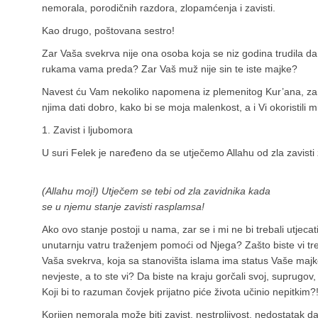
nemorala, porodičnih razdora, zlopamćenja i zavisti.
Kao drugo, poštovana sestro!
Zar Vaša svekrva nije ona osoba koja se niz godina trudila da
rukama vama preda? Zar Vaš muž nije sin te iste majke?
Navest ću Vam nekoliko napomena iz plemenitog Kur’ana, za 
njima dati dobro, kako bi se moja malenkost, a i Vi okoristili m
1. Zavist i ljubomora
U suri Felek je naređeno da se utječemo Allahu od zla zavisti 
(Allahu moj!) Utječem se tebi od zla zavidnika kada
se u njemu stanje zavisti rasplamsa!
Ako ovo stanje postoji u nama, zar se i mi ne bi trebali utje
unutarnju vatru traženjem pomoći od Njega? Zašto biste vi treb
Vaša svekrva, koja sa stanovišta islama ima status Vaše majke
nevjeste, a to ste vi? Da biste na kraju gorčali svoj, suprugov,
Koji bi to razuman čovjek prijatno piće života učinio nepitkim?!
Korijen nemorala može biti zavist, nestrpljivost, nedostatak dar