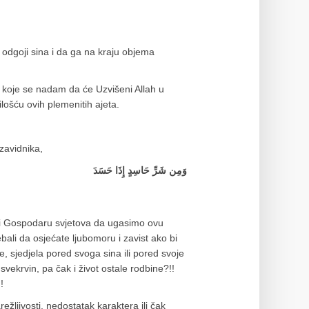
 odgoji sina i da ga na kraju objema
koje se nadam da će Uzvišeni Allah u
ilošću ovih plemenitih ajeta.
zavidnika,
وَمِن شَرِّ حَاسِدٍ إِذَا حَسَدَ
cati Gospodaru svjetova da ugasimo ovu
ali da osjećate ljubomoru i zavist ako bi
, sjedjela pored svoga sina ili pored svoje
 svekrvin, pa čak i život ostale rodbine?!!
!
ežljivosti, nedostatak karaktera ili čak