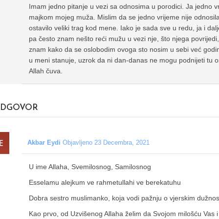
Imam jedno pitanje u vezi sa odnosima u porodici. Ja jedno 
majkom mojeg muža. Mislim da se jedno vrijeme nije odnosila p
ostavilo veliki trag kod mene. Iako je sada sve u redu, ja i d
pa često znam nešto reći mužu u vezi nje, što njega povrijed
znam kako da se oslobodim ovoga sto nosim u sebi već godina
u meni stanuje, uzrok da ni dan-danas ne mogu podnijeti tu o
Allah čuva.
DGOVOR
Akbar Eydi
Objavljeno 23 Decembra, 2021
U ime Allaha, Svemilosnog, Samilosnog
Esselamu alejkum ve rahmetullahi ve berekatuhu
Dobra sestro muslimanko, koja vodi pažnju o vjerskim dužnos
Kao prvo, od Uzvišenog Allaha želim da Svojom milošću Vas i 