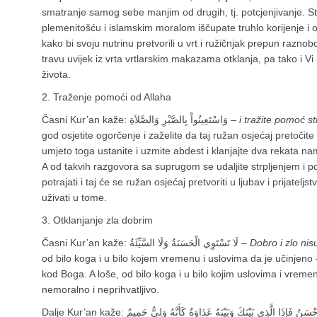
smatranje samog sebe manjim od drugih, tj. potcjenjivanje. St
plemenitošću i islamskim moralom iščupate truhlo korijenje i o
kako bi svoju nutrinu pretvorili u vrt i ružičnjak prepun raznoboj
travu uvijek iz vrta vrtlarskim makazama otklanja, pa tako i Vi 
života.
2. Traženje pomoći od Allaha
Časni Kur’an kaže: وَاسْتَعِينُواْ بِالصَّبْرِ وَالصَّلاَةِ –
i tražite pomoć s
god osjetite ogorčenje i zaželite da taj ružan osjećaj pretočite
umjeto toga ustanite i uzmite abdest i klanjajte dva rekata n
A od takvih razgovora sa suprugom se udaljite strpljenjem i
potrajati i taj će se ružan osjećaj pretvoriti u ljubav i prijateljstv
uživati u tome.
3. Otklanjanje zla dobrim
Časni Kur’an kaže: لَا تَسْتَوِي الْحَسَنَةُ وَلَا السَّيِّئَةُ –
Dobro i zlo nisu
od bilo koga i u bilo kojem vremenu i uslovima da je učinjeno –
kod Boga. A loše, od bilo koga i u bilo kojim uslovima i vremen
nemoralno i neprihvatljivo.