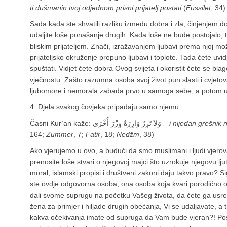
ti dušmanin tvoj odjednom prisni prijatelj postati
(
Fussilet
, 34)
Sada kada ste shvatili razliku između dobra i zla, činjenjem do
udaljite loše ponašanje drugih. Kada loše ne bude postojalo, t
bliskim prijateljem. Znači, izražavanjem ljubavi prema njoj mož
prijateljsko okruženje prepuno ljubavi i toplote. Tada ćete uvid
spuštati. Vidjet ćete dobra Ovog svijeta i okoristit ćete se b
vječnostu. Zašto razumna osoba svoj život pun slasti i cvjetova l
ljubomore i nemorala zabada prvo u samoga sebe, a potom u 
4. Djela svakog čovjeka pripadaju samo njemu
Časni Kur’an kaže: وَلاَ تَزِرُ وَازِرَةٌ وِزْرَ أُخْرَى –
i nijedan grešnik n
164;
Zummer
, 7;
Fatir
, 18;
Nedžm
, 38)
Ako vjerujemo u ovo, a budući da smo muslimani i ljudi vjerov
prenosite loše stvari o njegovoj majci što uzrokuje njegovu ljut
moral, islamski propisi i društveni zakoni daju takvo pravo? Si
ste ovdje odgovorna osoba, ona osoba koja kvari porodično og
dali svome suprugu na početku Vašeg života, da ćete ga usrećiti
žena za primjer i hiljade drugih obećanja, Vi se udaljavate, a 
kakva očekivanja imate od supruga da Vam bude vjeran?! Pošt