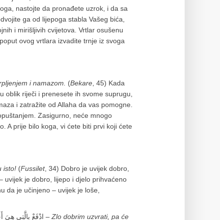
oga, nastojte da pronađete uzrok, i da sa
dvojite ga od lijepoga stabla Vašeg bića,
nih i mirišljivih cvijetova. Vrtlar osušenu
poput ovog vrtlara izvadite trnje iz svoga
trpljenjem i namazom.
(
Bekare
, 45) Kada
 u oblik riječi i prenesete ih svome suprugu,
amaza i zatražite od Allaha da vas pomogne.
 popuštanjem. Zasigurno, neće mnogo
o. A prije bilo koga, vi ćete biti prvi koji ćete
 isto!
(
Fussilet
, 34) Dobro je uvijek dobro,
 uvijek je dobro, lijepo i djelo prihvaćeno
u da je učinjeno – uvijek je loše,
Dalje Kur’an kaže: ادْفَعْ بِالَّتِي هِيَ أَحْسَنُ فَإِذَا الَّذِي بَيْنَكَ وَبَيْنَهُ عَدَاوَةٌ كَأَنَّهُ وَلِيٌّ حَمِيمٌ –
Zlo dobrim uzvrati, pa će