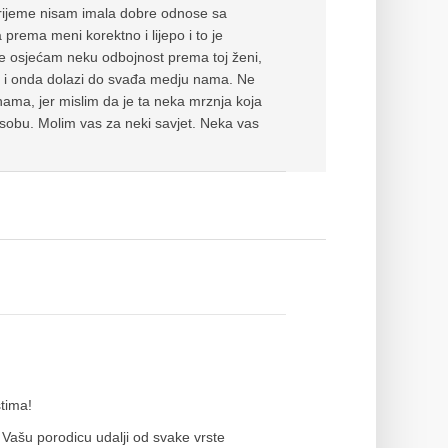
vrijeme nisam imala dobre odnose sa
rema meni korektno i lijepo i to je
alje osjećam neku odbojnost prema toj ženi,
i, i onda dolazi do svađa medju nama. Ne
ma, jer mislim da je ta neka mrznja koja
sobu. Molim vas za neki savjet. Neka vas
tima!
Vašu porodicu udalji od svake vrste