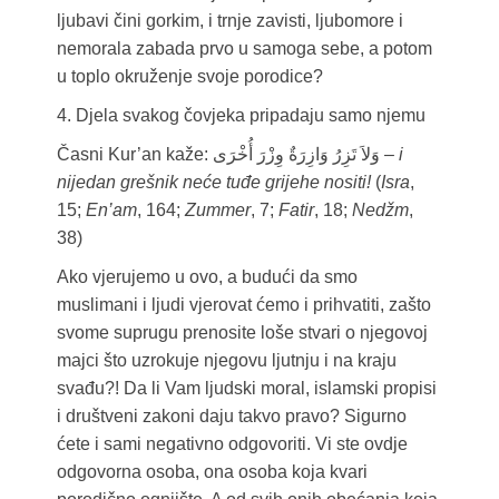
ljubavi čini gorkim, i trnje zavisti, ljubomore i
nemorala zabada prvo u samoga sebe, a potom
u toplo okruženje svoje porodice?
4. Djela svakog čovjeka pripadaju samo njemu
Časni Kur’an kaže: وَلاَ تَزِرُ وَازِرَةٌ وِزْرَ أُخْرَى –
i
nijedan grešnik neće tuđe grijehe nositi!
(
Isra
,
15;
En’am
, 164;
Zummer
, 7;
Fatir
, 18;
Nedžm
,
38)
Ako vjerujemo u ovo, a budući da smo
muslimani i ljudi vjerovat ćemo i prihvatiti, zašto
svome suprugu prenosite loše stvari o njegovoj
majci što uzrokuje njegovu ljutnju i na kraju
svađu?! Da li Vam ljudski moral, islamski propisi
i društveni zakoni daju takvo pravo? Sigurno
ćete i sami negativno odgovoriti. Vi ste ovdje
odgovorna osoba, ona osoba koja kvari