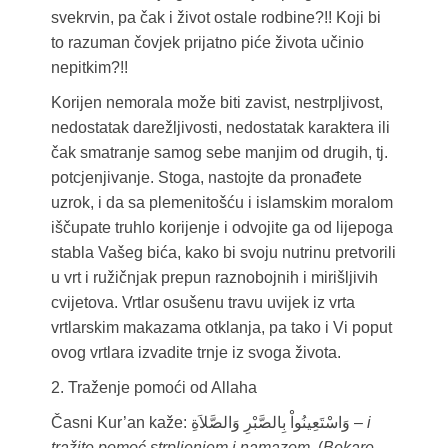
svekrvin, pa čak i život ostale rodbine?!! Koji bi
to razuman čovjek prijatno piće života učinio
nepitkim?!!
Korijen nemorala može biti zavist, nestrpljivost,
nedostatak darežljivosti, nedostatak karaktera ili
čak smatranje samog sebe manjim od drugih, tj.
potcjenjivanje. Stoga, nastojte da pronađete
uzrok, i da sa plemenitošću i islamskim moralom
iščupate truhlo korijenje i odvojite ga od lijepoga
stabla Vašeg bića, kako bi svoju nutrinu pretvorili
u vrt i ružičnjak prepun raznobojnih i mirišljivih
cvijetova. Vrtlar osušenu travu uvijek iz vrta
vrtlarskim makazama otklanja, pa tako i Vi poput
ovog vrtlara izvadite trnje iz svoga života.
2. Traženje pomoći od Allaha
Časni Kur’an kaže: وَاسْتَعِينُواْ بِالصَّبْرِ وَالصَّلاَةِ –
i
tražite pomoć strpljenjem i namazom.
(
Bekare
,