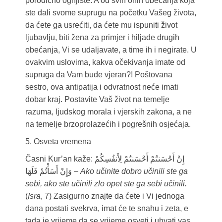
porodično ognjište. A od svih onih obećanja koja
ste dali svome suprugu na početku Vašeg života,
da ćete ga usrećiti, da ćete mu ispuniti život
ljubavlju, biti žena za primjer i hiljade drugih
obećanja, Vi se udaljavate, a time ih i negirate. U
ovakvim uslovima, kakva očekivanja imate od
supruga da Vam bude vjeran?! Poštovana
sestro, ova antipatija i odvratnost neće imati
dobar kraj. Postavite Vaš život na temelje
razuma, ljudskog morala i vjerskih zakona, a ne
na temelje brzoprolazećih i pogrešnih osjećaja.
5. Osveta vremena
Časni Kur’an kaže: إِنْ أَحْسَنتُمْ أَحْسَنتُمْ لِأَنفُسِكُمْ
وَإِنْ أَسَأْتُمْ فَلَهَا –
Ako učinite dobro učinili ste ga
sebi, ako ste učinili zlo opet ste ga sebi učinili.
(
Isra
, 7) Zasigurno znajte da ćete i Vi jednoga
dana postati svekrva, imat će te snahu i zeta, e
tada je vrijeme da se vrijeme osveti i uhvati vas