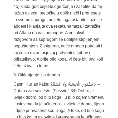
45) Kada god osjetite ogorčenje i zaželite da taj
ružan osjećaj pretočite u oblik riječi i prenesete
ih svome suprugu, umjeto toga ustanite i uzmite
abdest i klanjajte dva rekata namaza i zatražite
od Allaha da vas pomogne. A od takvih
razgovora sa suprugom se udaljite strpljenjem i
popuštanjem. Zasigurno, neće mnogo potrajati i
taj će se ružan osjećaj pretvoriti u ljubav i
prijateljstvo. A prije bilo koga, vi ćete biti prvi koji
ćete uživati u tome.
3. Otklanjanje zla dobrim
Časni Kur’an kaže: لَا تَسْتَوِي الْحَسَنَةُ وَلَا السَّيِّئَةُ –
Dobro i zlo nisu isto!
(
Fussilet
, 34) Dobro je
uvijek dobro, od bilo koga i u bilo kojem vremenu
i uslovima da je učinjeno – uvijek je dobro, lijepo
i djelo prihvaćeno kod Boga. A loše, od bilo koga
i u bilo kojim uslovima i vremenu da je učinjeno