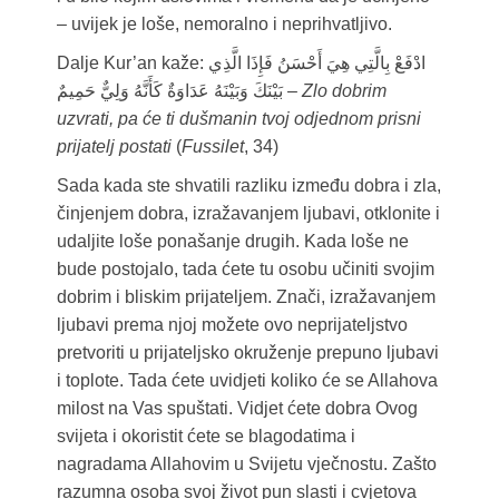
– uvijek je loše, nemoralno i neprihvatljivo.
Dalje Kur’an kaže: ادْفَعْ بِالَّتِي هِيَ أَحْسَنُ فَإِذَا الَّذِي
بَيْنَكَ وَبَيْنَهُ عَدَاوَةٌ كَأَنَّهُ وَلِيٌّ حَمِيمٌ –
Zlo dobrim
uzvrati, pa će ti dušmanin tvoj odjednom prisni
prijatelj postati
(
Fussilet
, 34)
Sada kada ste shvatili razliku između dobra i zla,
činjenjem dobra, izražavanjem ljubavi, otklonite i
udaljite loše ponašanje drugih. Kada loše ne
bude postojalo, tada ćete tu osobu učiniti svojim
dobrim i bliskim prijateljem. Znači, izražavanjem
ljubavi prema njoj možete ovo neprijateljstvo
pretvoriti u prijateljsko okruženje prepuno ljubavi
i toplote. Tada ćete uvidjeti koliko će se Allahova
milost na Vas spuštati. Vidjet ćete dobra Ovog
svijeta i okoristit ćete se blagodatima i
nagradama Allahovim u Svijetu vječnostu. Zašto
razumna osoba svoj život pun slasti i cvjetova