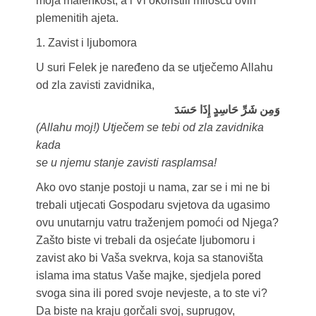
moja malenkost, a i Vi okoristili milošću ovih
plemenitih ajeta.
1. Zavist i ljubomora
U suri Felek je naređeno da se utječemo Allahu
od zla zavisti zavidnika,
وَمِن شَرِّ حَاسِدٍ إِذَا حَسَدَ
(Allahu moj!) Utječem se tebi od zla zavidnika
kada
se u njemu stanje zavisti rasplamsa!
Ako ovo stanje postoji u nama, zar se i mi ne bi
trebali utjecati Gospodaru svjetova da ugasimo
ovu unutarnju vatru traženjem pomoći od Njega?
Zašto biste vi trebali da osjećate ljubomoru i
zavist ako bi Vaša svekrva, koja sa stanovišta
islama ima status Vaše majke, sjedjela pored
svoga sina ili pored svoje nevjeste, a to ste vi?
Da biste na kraju gorčali svoj, suprugov,