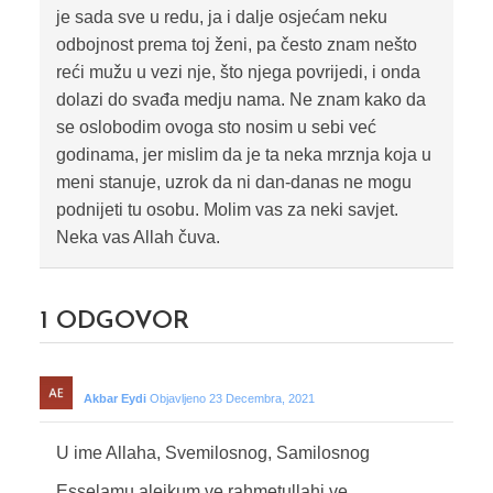
je sada sve u redu, ja i dalje osjećam neku
odbojnost prema toj ženi, pa često znam nešto
reći mužu u vezi nje, što njega povrijedi, i onda
dolazi do svađa medju nama. Ne znam kako da
se oslobodim ovoga sto nosim u sebi već
godinama, jer mislim da je ta neka mrznja koja u
meni stanuje, uzrok da ni dan-danas ne mogu
podnijeti tu osobu. Molim vas za neki savjet.
Neka vas Allah čuva.
1
ODGOVOR
Akbar Eydi
Objavljeno 23 Decembra, 2021
U ime Allaha, Svemilosnog, Samilosnog
Esselamu alejkum ve rahmetullahi ve