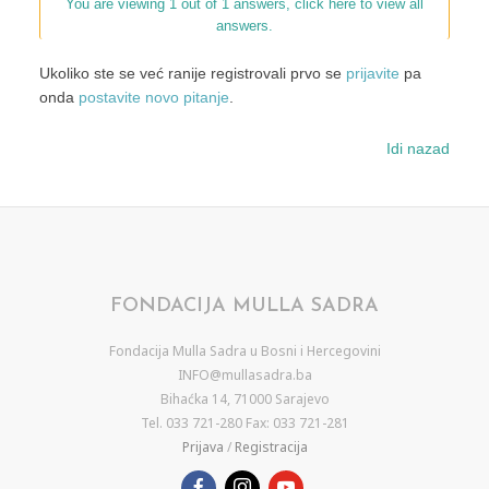
You are viewing 1 out of 1 answers, click here to view all
answers.
Ukoliko ste se već ranije registrovali prvo se
prijavite
pa
onda
postavite novo pitanje
.
Idi nazad
FONDACIJA MULLA SADRA
Fondacija Mulla Sadra u Bosni i Hercegovini
INFO@mullasadra.ba
Bihaćka 14, 71000 Sarajevo
Tel. 033 721-280 Fax: 033 721-281
Prijava
/
Registracija