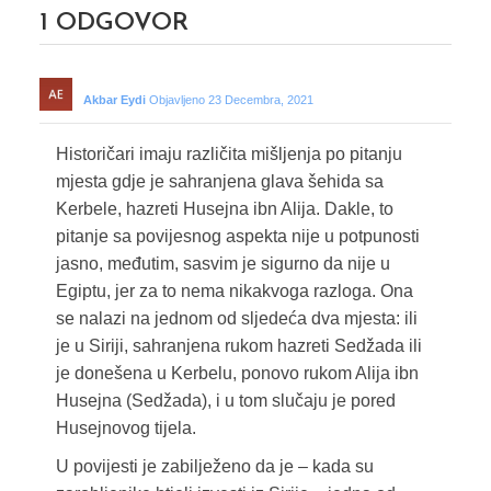
1
ODGOVOR
Akbar Eydi
Objavljeno 23 Decembra, 2021
Historičari imaju različita mišljenja po pitanju
mjesta gdje je sahranjena glava šehida sa
Kerbele, hazreti Husejna ibn Alija. Dakle, to
pitanje sa povijesnog aspekta nije u potpunosti
jasno, međutim, sasvim je sigurno da nije u
Egiptu, jer za to nema nikakvoga razloga. Ona
se nalazi na jednom od sljedeća dva mjesta: ili
je u Siriji, sahranjena rukom hazreti Sedžada ili
je donešena u Kerbelu, ponovo rukom Alija ibn
Husejna (Sedžada), i u tom slučaju je pored
Husejnovog tijela.
U povijesti je zabilježeno da je – kada su