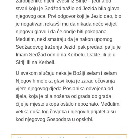
zarobljenike htjeli izvesti iz Sirije – jedna od
stvari koju je Sedžad tražio od Jezida bila glava
njegovog oca. Prvi odgovor koji je Jezid dao, bio
je negativan, rekavši mu da nikada neće vidjeti
njegovu glavu i da će ondje biti pokopana.
Međutim, neki smatraju da je nakon upornog
Sedžadovog traženja Jezid ipak predao, pa ju je
Imam Sedžad odnio na Kerbelu. Dakle, ili je u
Siriji ili na Kerbeli.
U svakom slučaju neka je Božiji selam i selam
Njegovih meleka glavi koja je zarad očuvanja
vjere njegovog djeda Poslanika odvojena od
tijela, koja je bila nošena od grada do grada i
čije je mjesto ukopa ostalo nepoznato. Međutim,
velika duša tog čovjeka i njegovih prijatelja su
kod njegovog Gospodara u opskrbi.