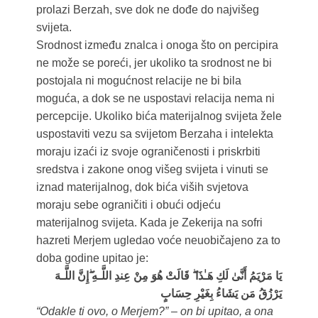
prolazi Berzah, sve dok ne dođe do najvišeg
svijeta.
Srodnost između znalca i onoga što on percipira
ne može se poreći, jer ukoliko ta srodnost ne bi
postojala ni mogućnost relacije ne bi bila
moguća, a dok se ne uspostavi relacija nema ni
percepcije. Ukoliko bića materijalnog svijeta žele
uspostaviti vezu sa svijetom Berzaha i intelekta
moraju izaći iz svoje ograničenosti i priskrbiti
sredstva i zakone onog višeg svijeta i vinuti se
iznad materijalnog, dok bića viših svjetova
moraju sebe ograničiti i obući odjeću
materijalnog svijeta. Kada je Zekerija na sofri
hazreti Merjem ugledao voće neuobičajeno za to
doba godine upitao je:
يَا مَرْيَمُ أَنَّىٰ لَكِ هَـٰذَا ۖ قَالَتْ هُوَ مِنْ عِندِ اللَّـهِ ۖإِنَّ اللَّـهَ
يَرْزُقُ مَن يَشَاءُ بِغَيْرِ حِسَابٍ
“Odakle ti ovo, o Merjem?” – on bi upitao, a ona