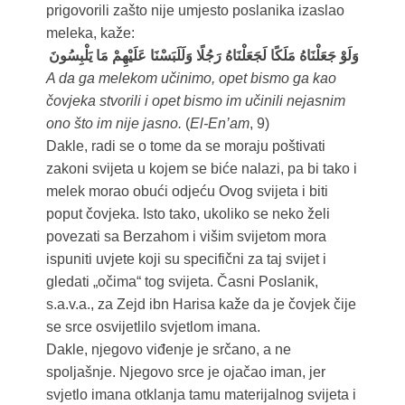
prigovorili zašto nije umjesto poslanika izaslao
meleka, kaže:
وَلَوْ جَعَلْنَاهُ مَلَكًا لَجَعَلْنَاهُ رَجُلًا وَلَلَبَسْنَا عَلَيْهِمْ مَا يَلْبِسُونَ
A da ga melekom učinimo, opet bismo ga kao
čovjeka stvorili i opet bismo im učinili nejasnim
ono što im nije jasno.
(
El-En’am
, 9)
Dakle, radi se o tome da se moraju poštivati
zakoni svijeta u kojem se biće nalazi, pa bi tako i
melek morao obući odjeću Ovog svijeta i biti
poput čovjeka. Isto tako, ukoliko se neko želi
povezati sa Berzahom i višim svijetom mora
ispuniti uvjete koji su specifični za taj svijet i
gledati „očima“ tog svijeta. Časni Poslanik,
s.a.v.a., za Zejd ibn Harisa kaže da je čovjek čije
se srce osvijetlilo svjetlom imana.
Dakle, njegovo viđenje je srčano, a ne
spoljašnje. Njegovo srce je ojačao iman, jer
svjetlo imana otklanja tamu materijalnog svijeta i