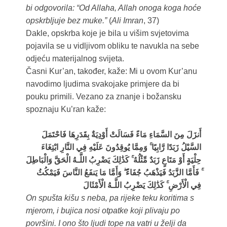
bi odgovorila: “Od Allaha, Allah onoga koga hoće
opskrbljuje bez muke.”
(
Ali Imran
, 37)
Dakle, opskrba koje je bila u višim svjetovima
pojavila se u vidljivom obliku te navukla na sebe
odjeću materijalnog svijeta.
Časni Kur’an, također, kaže: Mi u ovom Kur’anu
navodimo ljudima svakojake primjere da bi
pouku primili. Vezano za znanje i božansku
spoznaju Ku’ran kaže:
أَنزَلَ مِنَ السَّمَاءِ مَاءً فَسَالَتْ أَوْدِيَةٌ بِقَدَرِهَا فَاحْتَمَلَ
السَّيْلُ زَبَدًا رَّابِيًا ۚ وَمِمَّا يُوقِدُونَ عَلَيْهِ فِي النَّارِ ابْتِغَاءَ
حِلْيَةٍ أَوْ مَتَاعٍ زَبَدٌ مِّثْلُهُ ۚ كَذَٰلِكَ يَضْرِبُ اللَّـهُ الْحَقَّ وَالْبَاطِلَ
ۚ فَأَمَّا الزَّبَدُ فَيَذْهَبُ جُفَاءً ۖ وَأَمَّا مَا يَنفَعُ النَّاسَ فَيَمْكُثُ
فِي الْأَرْضِ ۚ كَذَٰلِكَ يَضْرِبُ اللَّـهُ الْأَمْثَالَ
On spušta kišu s neba, pa rijeke teku koritima s
mjerom, i bujica nosi otpatke koji plivaju po
površini. I ono što ljudi tope na vatri u želji da