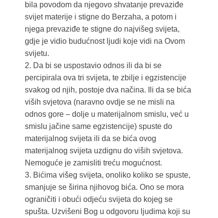
bila povodom da njegovo shvatanje prevaziđe
svijet materije i stigne do Berzaha, a potom i
njega prevaziđe te stigne do najvišeg svijeta,
gdje je vidio budućnost ljudi koje vidi na Ovom
svijetu.
2. Da bi se uspostavio odnos ili da bi se
percipirala ova tri svijeta, te zbilje i egzistencije
svakog od njih, postoje dva načina. Ili da se bića
viših svjetova (naravno ovdje se ne misli na
odnos gore – dolje u materijalnom smislu, već u
smislu jačine same egzistencije) spuste do
materijalnog svijeta ili da se bića ovog
materijalnog svijeta uzdignu do viših svjetova.
Nemoguće je zamisliti treću mogućnost.
3. Bićima višeg svijeta, onoliko koliko se spuste,
smanjuje se širina njihovog bića. Ono se mora
ograničiti i obući odjeću svijeta do kojeg se
spušta. Uzvišeni Bog u odgovoru ljudima koji su