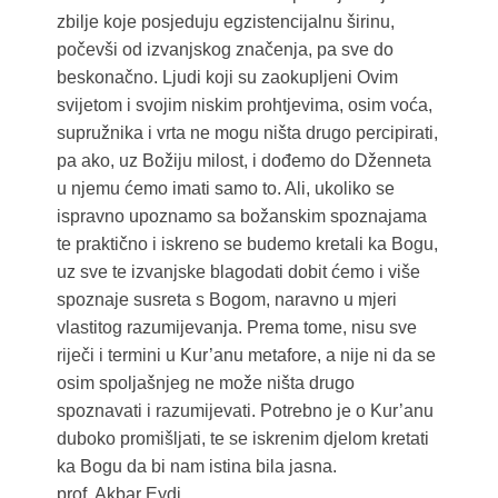
zbilje koje posjeduju egzistencijalnu širinu,
počevši od izvanjskog značenja, pa sve do
beskonačno. Ljudi koji su zaokupljeni Ovim
svijetom i svojim niskim prohtjevima, osim voća,
supružnika i vrta ne mogu ništa drugo percipirati,
pa ako, uz Božiju milost, i dođemo do Dženneta
u njemu ćemo imati samo to. Ali, ukoliko se
ispravno upoznamo sa božanskim spoznajama
te praktično i iskreno se budemo kretali ka Bogu,
uz sve te izvanjske blagodati dobit ćemo i više
spoznaje susreta s Bogom, naravno u mjeri
vlastitog razumijevanja. Prema tome, nisu sve
riječi i termini u Kur’anu metafore, a nije ni da se
osim spoljašnjeg ne može ništa drugo
spoznavati i razumijevati. Potrebno je o Kur’anu
duboko promišljati, te se iskrenim djelom kretati
ka Bogu da bi nam istina bila jasna.
prof. Akbar Eydi