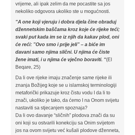
vrijeme, ali ipak zelim da me pocastite sa jos
nekoliko odgovora ukoliko ste u mogućnosti.
“A one koji vjeruju i dobra djela čine obraduj
džennetskim baščama kroz koje će rijeke teći;
svaki put kada im se iz njih da kakav plod, oni
će reći: ”Ovo smo i prije jeli” – a biće im
davani samo njima slični. U njima će čiste
žene imati, i u njima će vječno boraviti. “
(El
Beqare, 25)
Da li ove rijeke imaju značenje same rijeke ili
znanja Božijeg koje se u islamskoj terminologiji
metaforički prikazuje kroz čistu vodu I da li to
znači, ukoliko je tako, da ćemo I na Onom svijetu
nastaviti sa stjecanjem spoznaja?
Da li ovo davanje “sličnih” plodova znači da su
oni koji su ostvarili konekciju sa Onim svijetom
jos na ovom svijetu već kušali plodove dženneta,