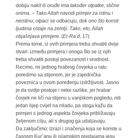
dobiju nakit ili oruđe ima također otpatke, slične
onima. – Tako Allah navodi primjer za istinu i
neistinu; otpaci se odbacuju, dok ono što koristi
ljudima ostaje na zemlji. Tako, eto, Allah
objašnjava primjere.
(
Er-Ra’d
, 17)
Prema tome, iz ovih primjera treba shvatiti dvije
stvari: između primjera i onoga što se iz njih
treba shvatiti postoji povezanost i srodnost.
Recimo, mi jednog hrabrog čovjeka u ratu
poredimo sa stijenom, jer je zajednička
poveznica u ovom poređenju izdržljivost. Jasno
je da ovdje postoje i neke razlike, jer hrabar
čovjek ne liči na stijenu u vanjskom pogledu, niti
jedan lijep cvijet na mladu, pa stoga kažu da
primjeri s jednog aspekta čovjeka približavaju
željenom cilju, ali s drugog ga udaljavaju.
Da zaključimo: Izrazi i značenja koja se koriste u
časnom Kur’anu ili islamskim predajama jesu