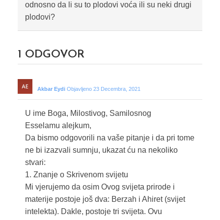
odnosno da li su to plodovi voća ili su neki drugi
plodovi?
1
ODGOVOR
Akbar Eydi
Objavljeno 23 Decembra, 2021
U ime Boga, Milostivog, Samilosnog
Esselamu alejkum,
Da bismo odgovorili na vaše pitanje i da pri tome
ne bi izazvali sumnju, ukazat ću na nekoliko
stvari:
1. Znanje o Skrivenom svijetu
Mi vjerujemo da osim Ovog svijeta prirode i
materije postoje još dva: Berzah i Ahiret (svijet
intelekta). Dakle, postoje tri svijeta. Ovu