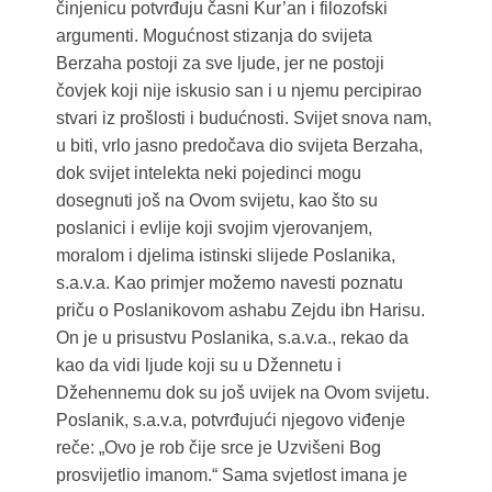
činjenicu potvrđuju časni Kur’an i filozofski
argumenti. Mogućnost stizanja do svijeta
Berzaha postoji za sve ljude, jer ne postoji
čovjek koji nije iskusio san i u njemu percipirao
stvari iz prošlosti i budućnosti. Svijet snova nam,
u biti, vrlo jasno predočava dio svijeta Berzaha,
dok svijet intelekta neki pojedinci mogu
dosegnuti još na Ovom svijetu, kao što su
poslanici i evlije koji svojim vjerovanjem,
moralom i djelima istinski slijede Poslanika,
s.a.v.a. Kao primjer možemo navesti poznatu
priču o Poslanikovom ashabu Zejdu ibn Harisu.
On je u prisustvu Poslanika, s.a.v.a., rekao da
kao da vidi ljude koji su u Džennetu i
Džehennemu dok su još uvijek na Ovom svijetu.
Poslanik, s.a.v.a, potvrđujući njegovo viđenje
reče: „Ovo je rob čije srce je Uzvišeni Bog
prosvijetlio imanom.“ Sama svjetlost imana je