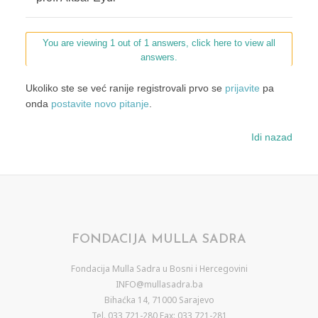
You are viewing 1 out of 1 answers, click here to view all
answers.
Ukoliko ste se već ranije registrovali prvo se
prijavite
pa
onda
postavite novo pitanje
.
Idi nazad
FONDACIJA MULLA SADRA
Fondacija Mulla Sadra u Bosni i Hercegovini
INFO@mullasadra.ba
Bihaćka 14, 71000 Sarajevo
Tel. 033 721-280 Fax: 033 721-281