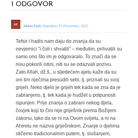
1
ODGOVOR
Akbar Eydi
Objavljeno 23 Decembra, 2021
Tefsir i hadis nam daju do znanja da su
nevjernici “i čuli i shvatili” – međutim, prihvatili su
samo ono što im je odgovaralo. To znači da se
nisu pokorili istini, niti su se odazvali pozivu.
Zato Allah, dž.š., u sljedećem ajetu kaže da su
oni tim riječima presudili sebi, tj. priznali su svoj
grijeh. Neko djelo je grijeh tek kada se zna da je
zabranjeno, tj. tek kada je hudžet u potpunosti
ispunjen. Prije znanja o zabrani nekog djela,
čovjek koji to čini nije griješnik prema Božijem
zakonu, tako da se ni na Ovom svijetu, a ni na
Ahiretu ne naziva griješnikom. Znanje o djelima
stičemo tradicionalnim putem, tj. slušanjem,