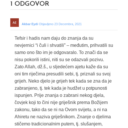
1
ODGOVOR
Akbar Eydi
Objavljeno 23 Decembra, 2021
Tefsir i hadis nam daju do znanja da su
nevjernici “i čuli i shvatili” – međutim, prihvatili su
samo ono što im je odgovaralo. To znači da se
nisu pokorili istini, niti su se odazvali pozivu.
Zato Allah, dž.š., u sljedećem ajetu kaže da su
oni tim riječima presudili sebi, tj. priznali su svoj
grijeh. Neko djelo je grijeh tek kada se zna da je
zabranjeno, tj. tek kada je hudžet u potpunosti
ispunjen. Prije znanja o zabrani nekog djela,
čovjek koji to čini nije griješnik prema Božijem
zakonu, tako da se ni na Ovom svijetu, a ni na
Ahiretu ne naziva griješnikom. Znanje o djelima
stičemo tradicionalnim putem, tj. slušanjem,