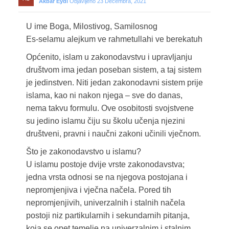
Akbar Eydi
Objavljeno 23 Decembra, 2021
U ime Boga, Milostivog, Samilosnog
Es-selamu alejkum ve rahmetullahi ve berekatuh
Općenito, islam u zakonodavstvu i upravljanju
društvom ima jedan poseban sistem, a taj sistem
je jedinstven. Niti jedan zakonodavni sistem prije
islama, kao ni nakon njega – sve do danas,
nema takvu formulu. Ove osobitosti svojstvene
su jedino islamu čiju su školu učenja njezini
društveni, pravni i naučni zakoni učinili vječnom.
Što je zakonodavstvo u islamu?
U islamu postoje dvije vrste zakonodavstva;
jedna vrsta odnosi se na njegova postojana i
nepromjenjiva i vječna načela. Pored tih
nepromjenjivih, univerzalnih i stalnih načela
postoji niz partikularnih i sekundarnih pitanja,
koja se opet temelje na univerzalnim i stalnim.