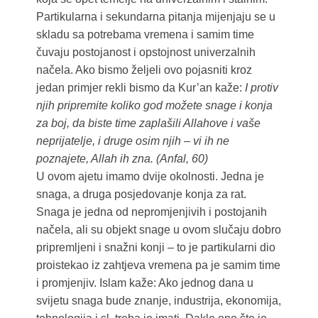
Partikularna i sekundarna pitanja mijenjaju se u
skladu sa potrebama vremena i samim time
čuvaju postojanost i opstojnost univerzalnih
načela. Ako bismo željeli ovo pojasniti kroz
jedan primjer rekli bismo da Kur’an kaže:
I protiv
njih pripremite koliko god možete snage i konja
za boj, da biste time zaplašili Allahove i vaše
neprijatelje, i druge osim njih – vi ih ne
poznajete, Allah ih zna. (Anfal, 60)
U ovom ajetu imamo dvije okolnosti. Jedna je
snaga, a druga posjedovanje konja za rat.
Snaga je jedna od nepromjenjivih i postojanih
načela, ali su objekt snage u ovom slučaju dobro
pripremljeni i snažni konji – to je partikularni dio
proistekao iz zahtjeva vremena pa je samim time
i promjenjiv. Islam kaže: Ako jednog dana u
svijetu snaga bude znanje, industrija, ekonomija,