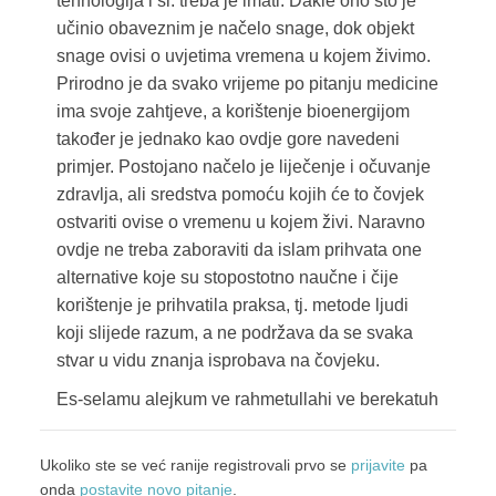
tehnologija i sl. treba je imati. Dakle ono što je
učinio obaveznim je načelo snage, dok objekt
snage ovisi o uvjetima vremena u kojem živimo.
Prirodno je da svako vrijeme po pitanju medicine
ima svoje zahtjeve, a korištenje bioenergijom
također je jednako kao ovdje gore navedeni
primjer. Postojano načelo je liječenje i očuvanje
zdravlja, ali sredstva pomoću kojih će to čovjek
ostvariti ovise o vremenu u kojem živi. Naravno
ovdje ne treba zaboraviti da islam prihvata one
alternative koje su stopostotno naučne i čije
korištenje je prihvatila praksa, tj. metode ljudi
koji slijede razum, a ne podržava da se svaka
stvar u vidu znanja isprobava na čovjeku.
Es-selamu alejkum ve rahmetullahi ve berekatuh
Ukoliko ste se već ranije registrovali prvo se
prijavite
pa
onda
postavite novo pitanje
.