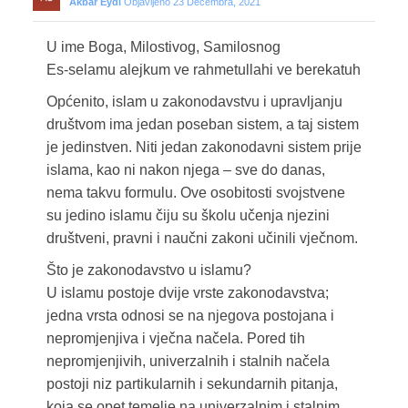
Akbar Eydi
Objavljeno 23 Decembra, 2021
U ime Boga, Milostivog, Samilosnog
Es-selamu alejkum ve rahmetullahi ve berekatuh
Općenito, islam u zakonodavstvu i upravljanju
društvom ima jedan poseban sistem, a taj sistem
je jedinstven. Niti jedan zakonodavni sistem prije
islama, kao ni nakon njega – sve do danas,
nema takvu formulu. Ove osobitosti svojstvene
su jedino islamu čiju su školu učenja njezini
društveni, pravni i naučni zakoni učinili vječnom.
Što je zakonodavstvo u islamu?
U islamu postoje dvije vrste zakonodavstva;
jedna vrsta odnosi se na njegova postojana i
nepromjenjiva i vječna načela. Pored tih
nepromjenjivih, univerzalnih i stalnih načela
postoji niz partikularnih i sekundarnih pitanja,
koja se opet temelje na univerzalnim i stalnim.